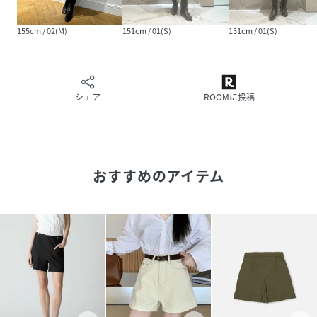
品番
MV2723_20242012280
(
20242012280-11-010 MV2723
)
155cm / 02(M)
151cm / 01(S)
151cm / 01(S)
シェア
ROOMに投稿
おすすめのアイテム