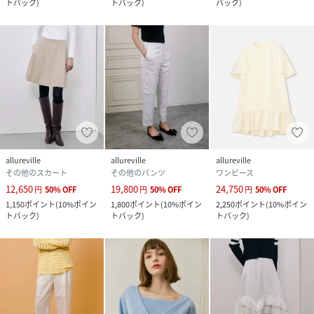
トバック
)
トバック
)
バック
)
allureville
allureville
allureville
その他のスカート
その他のパンツ
ワンピース
12,650
19,800
24,750
円
50
%
OFF
円
50
%
OFF
円
50
%
OFF
1,150
ポイント
(
10%ポイン
1,800
ポイント
(
10%ポイン
2,250
ポイント
(
10%ポイン
トバック
)
トバック
)
トバック
)