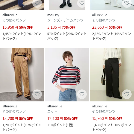
allureville
moussy
allureville
その他のパンツ
ジーンズ・デニムパンツ
その他のパンツ
15,950
3,135
23,650
円
50
%
OFF
円
70
%
OFF
円
50
%
OFF
1,450
ポイント
(
10%ポイン
570
ポイント
(
20%ポイント
2,150
ポイント
(
10%ポイン
トバック
)
バック
)
トバック
)
allureville
allureville
allureville
その他のパンツ
ニット
その他のパンツ
13,200
12,100
15,950
円
50
%
OFF
円
50
%
OFF
円
50
%
OFF
1,200
ポイント
(
10%ポイン
110
ポイント
(
1倍
)
1,450
ポイント
(
10%ポイン
トバック
)
トバック
)