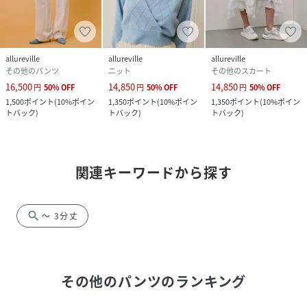
allureville
allureville
allureville
その他のパンツ
ニット
その他のスカート
16,500
14,850
14,850
円
50
%
OFF
円
50
%
OFF
円
50
%
OFF
1,500
ポイント
(
10%ポイン
1,350
ポイント
(
10%ポイン
1,350
ポイント
(
10%ポイン
トバック
)
トバック
)
トバック
)
関連キーワードから探す
search
～ 3分丈
その他のパンツ
のランキング