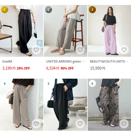
1
2
3
GeeRA
UNITED ARROWS green label relaxing
BEAUTY&YOUTH UNITED ARROWS
3,199
6,534
15,950
円
19
%
OFF
円
40
%
OFF
円
4
5
6