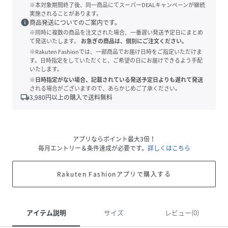
※本対象期間終了後、同一商品にてスーパーDEALキャンペーンが継続
実施されることがあります。
info
商品発送についてのご案内です。
※同時に複数の商品を注文された場合、一番遅い発送予定日にまとめ
て発送いたします。
お急ぎの商品は、個別にご注文ください。
※Rakuten Fashionでは、一部商品でお届け日時をご指定いただけま
す。日時指定をしていただくと、ご希望の日にお届けできるよう手配
いたします。
※日時指定がない場合、記載されている発送予定日よりも遅れて発送
される場合がございますので、あらかじめご了承ください。
local_shipping
3,980
円以上の購入で送料無料
アプリならポイント最大3倍！
毎月エントリー＆条件達成が必要です。
詳しくはこちら
Rakuten Fashionアプリで購入する
アイテム説明
サイズ
レビュー(0)