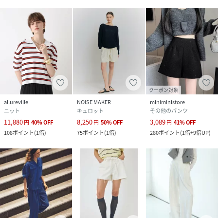
クーポン対象
allureville
NOISE MAKER
miniministore
ニット
キュロット
その他のパンツ
11,880
8,250
3,089
円
40
%
OFF
円
50
%
OFF
円
41
%
OFF
108
ポイント
(
1倍
)
75
ポイント
(
1倍
)
280
ポイント
(
1倍+9倍UP
)