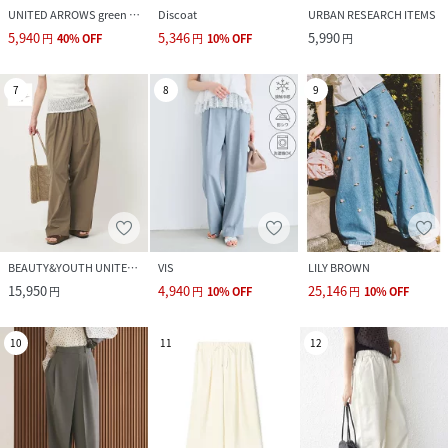
UNITED ARROWS green label relaxing
Discoat
URBAN RESEARCH ITEMS
5,940
5,346
5,990
円
40
%
OFF
円
10
%
OFF
円
7
8
9
BEAUTY&YOUTH UNITED ARROWS
VIS
LILY BROWN
15,950
4,940
25,146
円
円
10
%
OFF
円
10
%
OFF
10
11
12