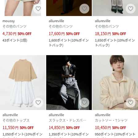
moussy
allureville
allureville
その他のパンツ
その他のパンツ
その他のパンツ
4,730
17,600
18,150
円
50
%
OFF
円
50
%
OFF
円
50
%
OFF
43
ポイント
(
1倍
)
1,600
ポイント
(
10%ポイン
1,650
ポイント
(
10%ポイン
トバック
)
トバック
)
allureville
allureville
allureville
その他のトップス
スラックス・ドレスパンツ
カットソー・Tシャツ
11,550
14,850
10,450
円
50
%
OFF
円
50
%
OFF
円
50
%
OFF
1,050
ポイント
(
10%ポイン
1,350
ポイント
(
10%ポイン
950
ポイント
(
10%ポイント