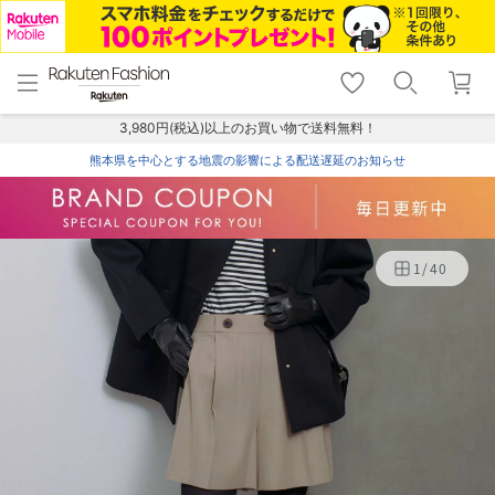
menu
home
search
favorite_border
shopping_cart
lock_outline
メニュー
トップ
検索
お気に入り
カート
ログイン
3,980円(税込)以上のお買い物で送料無料！
熊本県を中心とする地震の影響による配送遅延のお知らせ
1
/
40