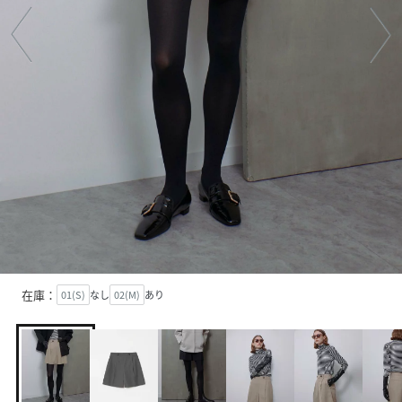
在庫：
01(S)
なし
02(M)
あり