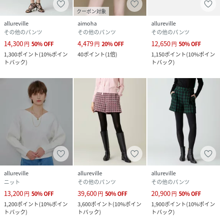
クーポン対象
allureville
aimoha
allureville
その他のパンツ
その他のパンツ
その他のパンツ
14,300
4,479
12,650
円
50
%
OFF
円
20
%
OFF
円
50
%
OFF
1,300
ポイント
(
10%ポイン
40
ポイント
(
1倍
)
1,150
ポイント
(
10%ポイン
トバック
)
トバック
)
allureville
allureville
allureville
ニット
その他のパンツ
その他のパンツ
13,200
39,600
20,900
円
50
%
OFF
円
50
%
OFF
円
50
%
OFF
1,200
ポイント
(
10%ポイン
3,600
ポイント
(
10%ポイン
1,900
ポイント
(
10%ポイン
トバック
)
トバック
)
トバック
)