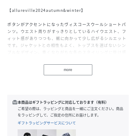
【allureville2024autumn&winter】
ボタンがアクセントになったヴィスコースウールショートパ
ンツ。ウエスト周りがすっきりとしているハイウエスト、フ
ィット感がありつつも、裾に向かって少し広がるシルエット
です。ジャケットとの相性もよく、トップスを選ばないシン
プルなデザイン。重くなりがちな冬のスタイリングに抜け感
をプラスできるおすすめアイテムです。
more
【スタッフコメント】
カジュアルからキレイめまで活躍する大人のショートパン
ツ。
きちんと見えする生地感とセンタープレスで、様々なコーデ
に合わせていただけます。
redeem
本商品はギフトラッピングに対応しております（有料）
裾に向かって少し広がるシルエットがウエスト周りをよりす
ご希望の際は、ラッピングと商品を一緒にご注文ください。商品
っきりと綺麗に見せてくれます。
をラッピングして、ご指定の住所にお届けします。
ウールを使用した生地ですが、肌触りも良くとても軽い着心
ギフトラッピングサービスについて
地です。
薄過ぎず程良い肉感で、透け感はありません。