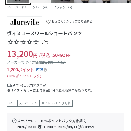
ベージュ (11)
グレー (92)
ブラック (95)
favorite_border
お気に入りショップに登録する
ヴィスコースウールショートパンツ
star_border
star_border
star_border
star_border
star_border
(
0
件
)
13,200
円 /税込
50
%OFF
メーカー希望小売価格
26,400
円 /税込
1,200
ポイント
内訳
10%ポイントバック
local_shipping
通常4-7日以内発送予定
※サイズ・カラーによりお届け日が異なる場合があります。
SALE
スーパーDEAL
ギフトラッピング対象
schedule
スーパーDEAL
10
%ポイントバック対象期間
2026/08/10(月) 10:00
〜
2026/08/11(火) 09:59