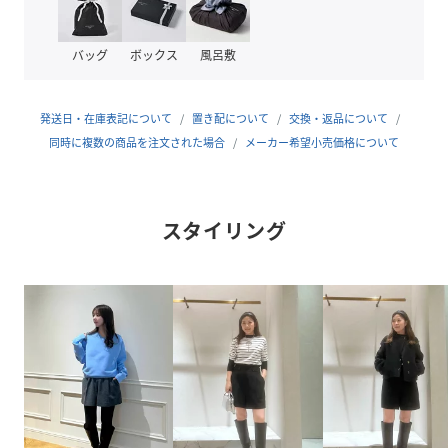
アクセントのウエストボタンも可愛いポイント。
バッグ
ボックス
風呂敷
※照明の関係により、実際よりも色味が違って見える場合が
ございます。
またパソコン・スマートフォンなどの環境により、製品と画
発送日・在庫表記について
置き配について
交換・返品について
像のカラーが異なる場合もございます。
同時に複数の商品を注文された場合
メーカー希望小売価格について
予めご了承ください。
性別タイプ
レディース
スタイリング
原産国
日本
素材
表地:毛 51% レーヨン:49% 裏地:ポリエステル
100%
サイズ
01(S)、02(M)
クリーニング
洗濯不可|漂白不可|タンブル乾燥不可|アイロン仕
上げ可|ドライ可|ウエットクリーニング不可