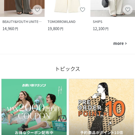
BEAUTY&YOUTH UNITED ARROWS
TOMORROWLAND
SHIPS
14,960
19,800
12,100
円
円
円
more
navigate_next
トピックス