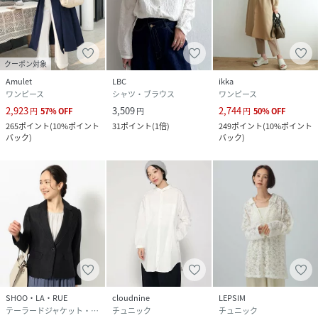
クーポン対象
Amulet
LBC
ikka
ワンピース
シャツ・ブラウス
ワンピース
2,923
3,509
2,744
円
57
%
OFF
円
円
50
%
OFF
265
ポイント
(
10%ポイント
31
ポイント
(
1倍
)
249
ポイント
(
10%ポイント
バック
)
バック
)
SHOO・LA・RUE
cloudnine
LEPSIM
テーラードジャケット・ブレザー
チュニック
チュニック