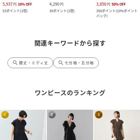
5,937
4,290
3,850
円
10
%
OFF
円
円
50
%
OFF
53
ポイント
(
1倍
)
39
ポイント
(
1倍
)
350
ポイント
(
10%ポイント
バック
)
関連キーワードから探す
search
search
膝丈・ミディ丈
七分袖・五分袖
ワンピース
のランキング
1
2
3