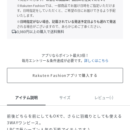
※Rakuten Fashionでは、一部商品でお届け日時をご指定いただけま
す。日時指定をしていただくと、ご希望の日にお届けできるよう手配
いたします。
※日時指定がない場合、記載されている発送予定日よりも遅れて発送
される場合がございますので、あらかじめご了承ください。
local_shipping
3,980
円以上の購入で送料無料
アプリならポイント最大3倍！
毎月エントリー＆条件達成が必要です。
詳しくはこちら
Rakuten Fashionアプリで購入する
アイテム説明
サイズ
レビュー(-)
前後どちらを前にしてもOKで、さらに羽織りとしても使える
3WAYワンピース。
LBCで毎シーズン人気の万能アイテムです♪