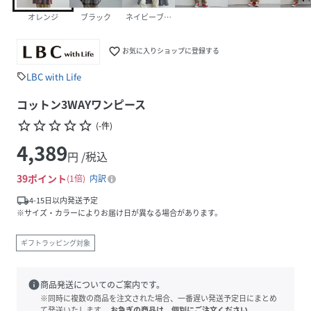
オレンジ
ブラック
ネイビーブルー
favorite_border
お気に入りショップに登録する
LBC with Life
sell
コットン3WAYワンピース
star_border
star_border
star_border
star_border
star_border
(
-
件
)
4,389
円 /税込
39
ポイント
1倍
内訳
local_shipping
4-15日以内発送予定
※サイズ・カラーによりお届け日が異なる場合があります。
ギフトラッピング対象
info
商品発送についてのご案内です。
※同時に複数の商品を注文された場合、一番遅い発送予定日にまとめ
て発送いたします。
お急ぎの商品は、個別にご注文ください。