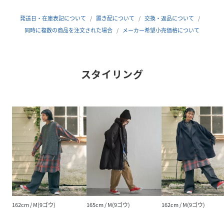
発送日・在庫表記について
置き配について
交換・返品について
原産国
中国
同時に複数の商品を注文された場合
メーカー希望小売価格について
素材
コットン100%
サイズ
M(9ゴウ)、L(11ゴウ)
スタイリング
クリーニング
洗濯機洗い可（非常に弱く）
品番
MU6331_26440751
(
26440751-24-09 MU6331
)
162cm / M(9ゴウ)
165cm / M(9ゴウ)
162cm / M(9ゴウ)