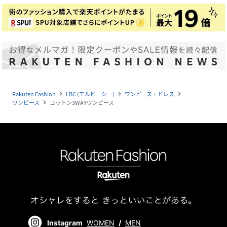
Rakuten Fashion
LBC (エルビーシー)
ワンピース・ドレス
navigate_next
navigate_next
navigate_next
ワンピース
コットン3WAYワンピース
navigate_next
Instagram
WOMEN
/
MEN