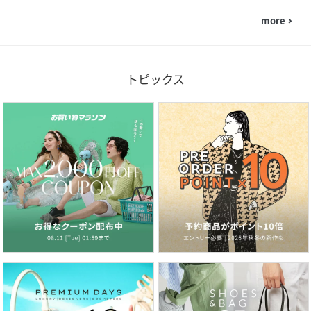
more
navigate_next
トピックス