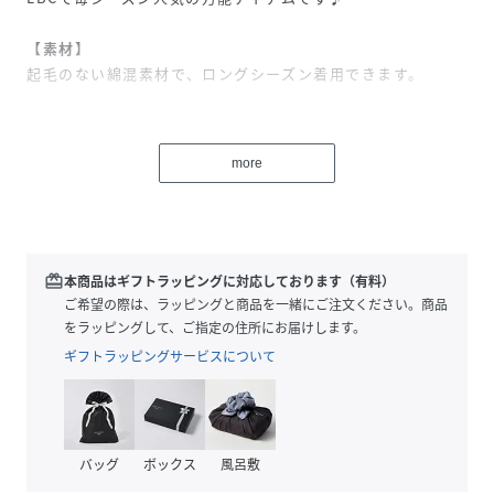
【素材】
起毛のない綿混素材で、ロングシーズン着用できます。
【デザイン】
前後着用、羽織の3WAY仕様。
more
【ポイント】
今年は起毛無しにして、暑い秋に対応したアイテムにしまし
た。
もちろん冬にはニットとのレイヤードもできます。
redeem
本商品はギフトラッピングに対応しております（有料）
ご希望の際は、ラッピングと商品を一緒にご注文ください。商品
をラッピングして、ご指定の住所にお届けします。
ギフトラッピングサービスについて
［洗濯方法］
洗濯の際はネットを使用してください
バッグ
ボックス
風呂敷
性別タイプ
レディース