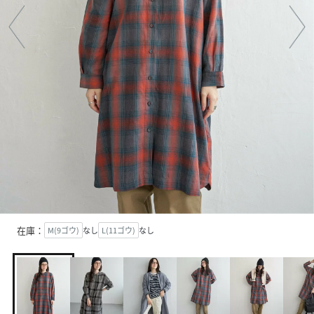
在庫：
M(9ゴウ)
なし
L(11ゴウ)
なし