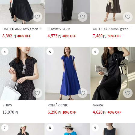
UNITED ARROWS green label relaxing
LOWRYS FARM
UNITED ARROWS green label relaxing
8,382
4,573
7,480
円
40
%
OFF
円
40
%
OFF
円
50
%
OFF
4
5
6
SHIPS
ROPE' PICNIC
GeeRA
13,970
6,296
4,620
円
円
10
%
OFF
円
40
%
OFF
7
8
9