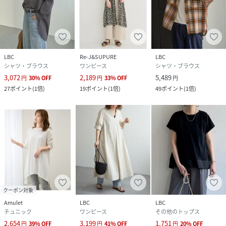
LBC
Re-J&SUPURE
LBC
シャツ・ブラウス
ワンピース
シャツ・ブラウス
3,072
2,189
5,489
円
30
%
OFF
円
33
%
OFF
円
27
ポイント
(
1倍
)
19
ポイント
(
1倍
)
49
ポイント
(
1倍
)
クーポン対象
Amulet
LBC
LBC
チュニック
ワンピース
その他のトップス
2,654
3,199
1,751
円
39
%
OFF
円
41
%
OFF
円
20
%
OFF