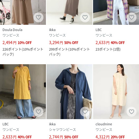
Doula Doula
ikka
LBC
ワンピース
ワンピース
ワンピース
2,494
3,294
2,633
円
10
%
OFF
円
50
%
OFF
円
40
%
OFF
226
ポイント
(
10%ポイント
299
ポイント
(
10%ポイント
23
ポイント
(
1倍
)
バック
)
バック
)
LBC
ikka
cloudnine
ワンピース
シャツワンピース
ワンピース
2,633
2,744
4,312
円
40
%
OFF
円
50
%
OFF
円
20
%
OFF