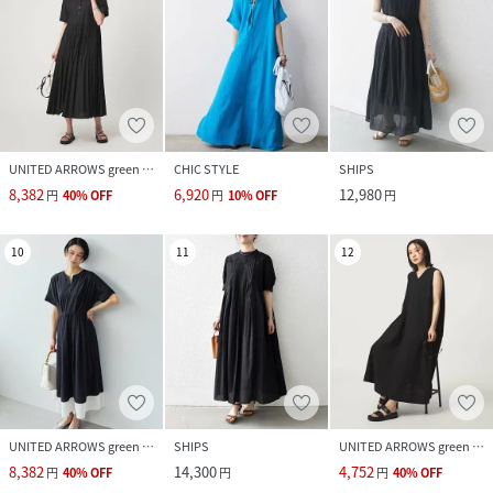
UNITED ARROWS green label relaxing
CHIC STYLE
SHIPS
8,382
6,920
12,980
円
40
%
OFF
円
10
%
OFF
円
10
11
12
UNITED ARROWS green label relaxing
SHIPS
UNITED ARROWS green label relaxing
8,382
14,300
4,752
円
40
%
OFF
円
円
40
%
OFF