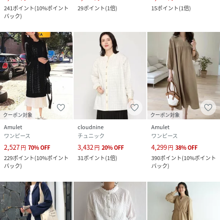
241
ポイント
(
10%ポイント
29
ポイント
(
1倍
)
15
ポイント
(
1倍
)
バック
)
クーポン対象
クーポン対象
Amulet
cloudnine
Amulet
ワンピース
チュニック
ワンピース
2,527
3,432
4,299
円
70
%
OFF
円
20
%
OFF
円
38
%
OFF
229
ポイント
(
10%ポイント
31
ポイント
(
1倍
)
390
ポイント
(
10%ポイント
バック
)
バック
)