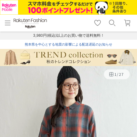
menu
home
search
favorite_border
shopping_cart
lock_outline
メニュー
トップ
検索
お気に入り
カート
ログイン
3,980円(税込)以上のお買い物で送料無料！
熊本県を中心とする地震の影響による配送遅延のお知らせ
1
/
27