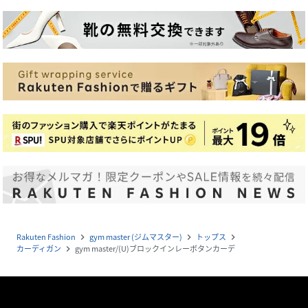
Rakuten Fashion
gym master (ジムマスター)
トップス
navigate_next
navigate_next
navigate_next
カーディガン
gym master/(U)ブロックインレーボタンカーデ
navigate_next