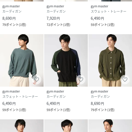
ポリエステル5%
gym master
gym master
gym master
カーディガン
カーディガン
スウェット・トレーナー
サイズ
M、L
8,690
7,920
6,490
円
円
円
79
ポイント
(
1倍
)
72
ポイント
(
1倍
)
59
ポイント
(
1倍
)
クリーニング
洗濯機洗い可（ネット使用）
品番
MU5543_G433748
(
G433748-44-M MU5543
)
gym master
gym master
gym master
スウェット・トレーナー
カーディガン
カーディガン
6,490
6,490
8,690
円
円
円
59
ポイント
(
1倍
)
59
ポイント
(
1倍
)
79
ポイント
(
1倍
)