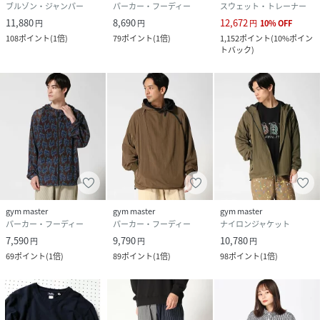
ブルゾン・ジャンパー
パーカー・フーディー
スウェット・トレーナー
11,880
8,690
12,672
円
円
円
10
%
OFF
108
ポイント
(
1倍
)
79
ポイント
(
1倍
)
1,152
ポイント
(
10%ポイン
トバック
)
gym master
gym master
gym master
パーカー・フーディー
パーカー・フーディー
ナイロンジャケット
7,590
9,790
10,780
円
円
円
69
ポイント
(
1倍
)
89
ポイント
(
1倍
)
98
ポイント
(
1倍
)