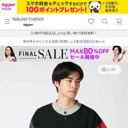
menu
home
search
favorite_border
shopping_cart
lock_outline
メニュー
トップ
検索
お気に入り
カート
ログイン
3,980円(税込)以上のお買い物で送料無料！
熊本県を中心とする地震の影響による配送遅延のお知らせ
1
/
20