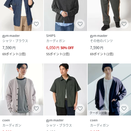
gym master
SHIPS
gym master
シャツ・ブラウス
カーディガン
その他のパンツ
7,590
6,050
7,590
円
円
50
%
OFF
円
69
ポイント
(
1倍
)
55
ポイント
(
1倍
)
69
ポイント
(
1倍
)
クーポン対象
coen
gym master
coen
カーディガン
シャツ・ブラウス
カーディガン