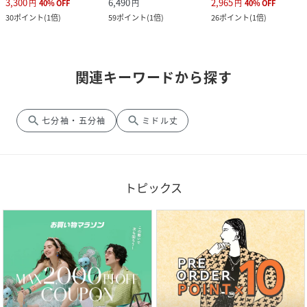
3,300
6,490
2,965
円
40
%
OFF
円
円
40
%
OFF
30
ポイント
(
1倍
)
59
ポイント
(
1倍
)
26
ポイント
(
1倍
)
関連キーワードから探す
search
search
七分袖・五分袖
ミドル丈
トピックス