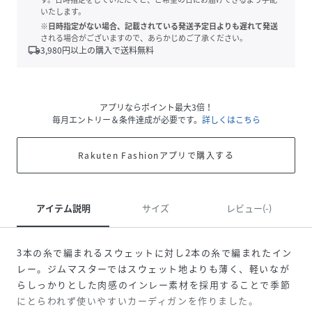
いたします。
※日時指定がない場合、記載されている発送予定日よりも遅れて発送
される場合がございますので、あらかじめご了承ください。
local_shipping
3,980
円以上の購入で送料無料
アプリならポイント最大3倍！
毎月エントリー＆条件達成が必要です。
詳しくはこちら
Rakuten Fashionアプリで購入する
アイテム説明
サイズ
レビュー(-)
3本の糸で編まれるスウェットに対し2本の糸で編まれたイン
レー。ジムマスターではスウェット地よりも薄く、軽いなが
らしっかりとした肉感のインレー素材を採用することで季節
にとらわれず使いやすいカーディガンを作りました。