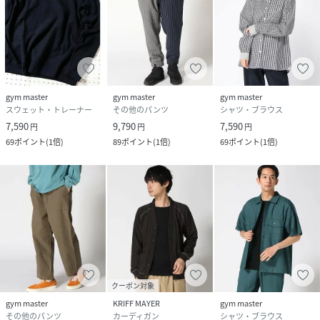
gym master
gym master
gym master
スウェット・トレーナー
その他のパンツ
シャツ・ブラウス
7,590
9,790
7,590
円
円
円
69
ポイント
(
1倍
)
89
ポイント
(
1倍
)
69
ポイント
(
1倍
)
クーポン対象
gym master
KRIFF MAYER
gym master
その他のパンツ
カーディガン
シャツ・ブラウス