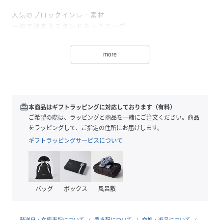
人気のブロックインレー素材
一枚で決まるスタンドネックカーデ
3本の糸で編まれるスウェットに対し2本の糸で編まれたイン
more
レー。
ジムマスターではスウェット地よりも薄く、軽いながら
しっかりとした肉感のインレー素材を採用することで
季節にとらわれず使いやすいカーディガンです。
redeem
本商品はギフトラッピングに対応しております（有料）
スタンドネックは、留めて着ても、フルオープンでも決まり
ご希望の際は、ラッピングと商品を一緒にご注文ください。商品
ます。
をラッピングして、ご指定の住所にお届けします。
袖口/裾口/スタンドネックにゆる編みのリブを使っており
ギフトラッピングサービスについて
リラックス感あるスタイルになっています。
バッグ
ボックス
風呂敷
-COORDINATE-
・シャツに合わせてすっきりとキレイめに ・タートルや、ス
カーフなどをポイントにするコーデにも
発送日・在庫表記について
置き配について
交換・返品について