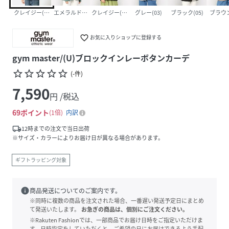
クレイジー(ブラックetc)(92)
エメラルドグリーン(44)
クレイジー(マルチ)系k(90)
グレー(03)
ブラック(05)
ブラウン
favorite_border
お気に入りショップに登録する
gym master/(U)ブロックインレーボタンカーデ
star_border
star_border
star_border
star_border
star_border
(
-
件
)
7,590
円 /税込
69
ポイント
1倍
内訳
local_shipping
12時までの注文で当日出荷
※サイズ・カラーによりお届け日が異なる場合があります。
ギフトラッピング対象
info
商品発送についてのご案内です。
※同時に複数の商品を注文された場合、一番遅い発送予定日にまとめ
て発送いたします。
お急ぎの商品は、個別にご注文ください。
※Rakuten Fashionでは、一部商品でお届け日時をご指定いただけま
す。日時指定をしていただくと、ご希望の日にお届けできるよう手配