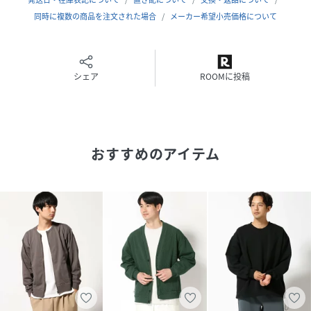
同時に複数の商品を注文された場合
メーカー希望小売価格について
- POINT -
ブロックインレー 厚手
- SEASON -
シェア
ROOMに投稿
春 / 秋 / 冬
- SITUATION -
オフィスカジュアルやタウンユースにもぴったりのアイテム
です。
おすすめのアイテム
モデル身長：164cm 着用サイズ：グレー(03),ロイヤルブル
ー(55),レッド(26),ライトグリーン(40)/M 他/L
性別タイプ
ユニセックス
原産国
中国
素材
本体:コットン100%
リブ:コットン95%