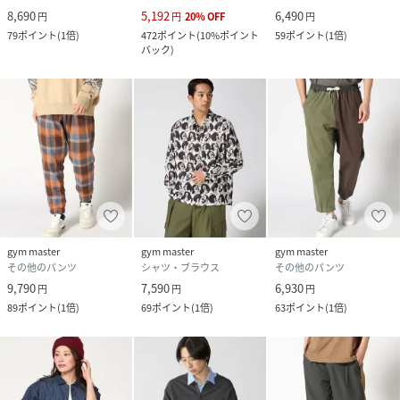
8,690
5,192
6,490
円
円
20
%
OFF
円
79
ポイント
(
1倍
)
472
ポイント
(
10%ポイント
59
ポイント
(
1倍
)
バック
)
gym master
gym master
gym master
その他のパンツ
シャツ・ブラウス
その他のパンツ
9,790
7,590
6,930
円
円
円
89
ポイント
(
1倍
)
69
ポイント
(
1倍
)
63
ポイント
(
1倍
)