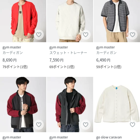
gym master
gym master
gym master
カーディガン
スウェット・トレーナー
カーディガン
8,690
7,590
6,490
円
円
円
79
ポイント
(
1倍
)
69
ポイント
(
1倍
)
59
ポイント
(
1倍
)
gym master
gym master
go slow caravan