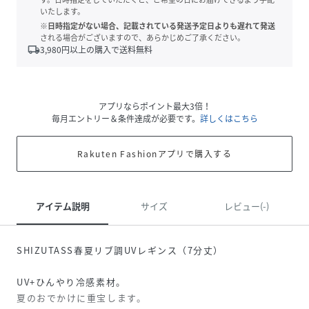
いたします。
※日時指定がない場合、記載されている発送予定日よりも遅れて発送
される場合がございますので、あらかじめご了承ください。
local_shipping
3,980
円以上の購入で送料無料
アプリならポイント最大3倍！
毎月エントリー＆条件達成が必要です。
詳しくはこちら
Rakuten Fashionアプリで購入する
アイテム説明
サイズ
レビュー(-)
SHIZUTASS春夏リブ調UVレギンス（7分丈）
UV+ひんやり冷感素材。
夏のおでかけに重宝します。