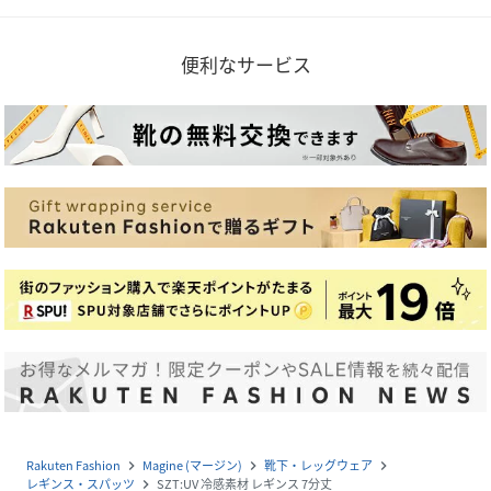
便利なサービス
Rakuten Fashion
Magine (マージン)
靴下・レッグウェア
navigate_next
navigate_next
navigate_next
レギンス・スパッツ
SZT:UV 冷感素材 レギンス 7分丈
navigate_next