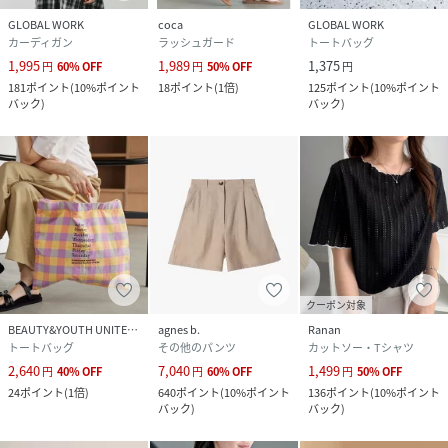
GLOBAL WORK
coca
GLOBAL WORK
カーディガン
ラッシュガード
トートバッグ
1,995
1,989
1,375
円
60
%
OFF
円
50
%
OFF
円
181
ポイント
(
10%ポイント
18
ポイント
(
1倍
)
125
ポイント
(
10%ポイント
バック
)
バック
)
クーポン対象
BEAUTY&YOUTH UNITED ARROWS
agnes b.
Ranan
トートバッグ
その他のパンツ
カットソー・Tシャツ
2,640
7,040
1,499
円
40
%
OFF
円
60
%
OFF
円
50
%
OFF
24
ポイント
(
1倍
)
640
ポイント
(
10%ポイント
136
ポイント
(
10%ポイント
バック
)
バック
)