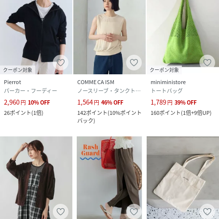
クーポン対象
クーポン対象
Pierrot
COMME CA ISM
miniministore
パーカー・フーディー
ノースリーブ・タンクトップ
トートバッグ
2,960
1,564
1,789
円
10
%
OFF
円
46
%
OFF
円
39
%
OFF
26
ポイント
(
1倍
)
142
ポイント
(
10%ポイント
160
ポイント
(
1倍+9倍UP
)
バック
)