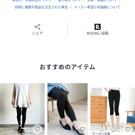
エステル100%
同時に複数の商品を注文された場合
メーカー希望小売価格について
サイズ
MEDIUM、LARGE
品番
MU1798_SZT
シェア
ROOMに投稿
(
SZT-F207-0007-19-M MU1798
)
おすすめのアイテム
クーポン対象