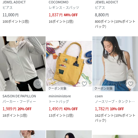
JEWEL ADDICT
COCOMOMO
JEWEL ADDICT
ピアス
レギンス・スパッツ
ピアス
11,000
1,837
8,800
円
円
44
%
OFF
円
100
ポイント
(
1倍
)
16
ポイント
(
1倍
)
800
ポイント
(
10%ポイント
バック
)
クーポン対象
クーポン対象
SAISON DE PAPILLON
miniministore
coen
パーカー・フーディー
トートバッグ
ノースリーブ・タンクトップ
1,989
1,490
1,782
円
20
%
OFF
円
43
%
OFF
円
10
%
OFF
18
ポイント
(
1倍
)
13
ポイント
(
1倍
)
162
ポイント
(
10%ポイント
バック
)