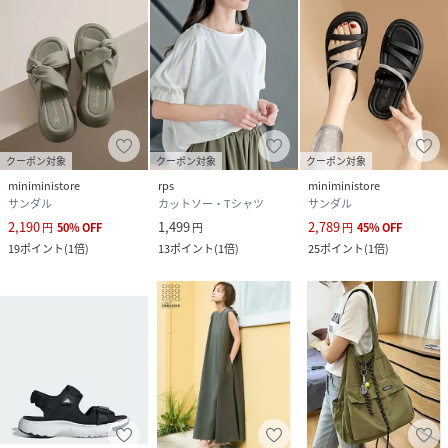
クーポン対象
クーポン対象
クーポン対象
miniministore
rps
miniministore
サンダル
カットソー・Tシャツ
サンダル
2,190
1,499
2,789
円
50
%
OFF
円
円
45
%
OFF
19
ポイント
(
1倍
)
13
ポイント
(
1倍
)
25
ポイント
(
1倍
)