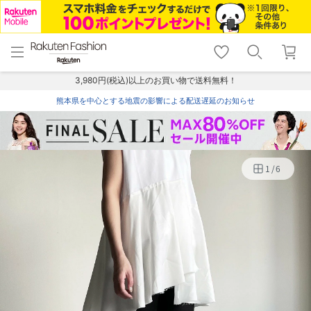
menu
home
search
favorite_border
shopping_cart
lock_outline
メニュー
トップ
検索
お気に入り
カート
ログイン
3,980円(税込)以上のお買い物で送料無料！
熊本県を中心とする地震の影響による配送遅延のお知らせ
1
/
6