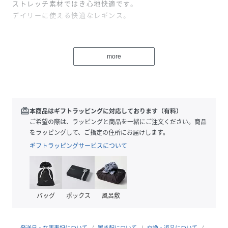
ストレッチ素材ではき心地快適です。
デイリーに使える快適なレギンス。
ブラック チャコールグレー 細いリブブラック（ブラック
系その他）の3色展開です。
more
Mサイズ： 身長:150～165cm
ヒップ:85～98cm
Lサイズ： 身長:155～170cm
ヒップ:90～103cm
redeem
本商品はギフトラッピングに対応しております（有料）
ご希望の際は、ラッピングと商品を一緒にご注文ください。商品
母の日 お誕生日祝い卒業祝い 入学祝 バレンタインデ
をラッピングして、ご指定の住所にお届けします。
ー ホワイトデー 自分へのご褒美 クリスマス
ギフトラッピングサービスについて
敬老の日還暦 古希 喜寿 傘寿 八十寿 卒寿 白寿など
の プレゼントにもピッタリです。
バッグ
ボックス
風呂敷
性別タイプ
レディース
素材
【チャコールグレー/ブラック】：ポリエステ
ル ポリウレタン 【リブブラック】：ポリ
発送日・在庫表記について
置き配について
交換・返品について