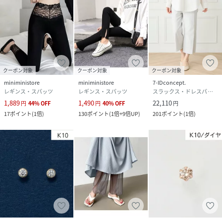
クーポン対象
クーポン対象
クーポン対象
miniministore
miniministore
7-IDconcept.
レギンス・スパッツ
レギンス・スパッツ
スラックス・ドレスパンツ
1,889
1,490
22,110
円
44
%
OFF
円
40
%
OFF
円
17
ポイント
(
1倍
)
130
ポイント
(
1倍+9倍UP
)
201
ポイント
(
1倍
)