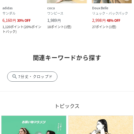
adidas
coca
Doux Belle
サンダル
ワンピース
リュック・バックパック
6,160
1,989
2,998
円
30
%
OFF
円
円
48
%
OFF
1,120
ポイント
(
20%ポイン
18
ポイント
(
1倍
)
27
ポイント
(
1倍
)
トバック
)
関連キーワードから探す
search
7分丈・クロップド
トピックス