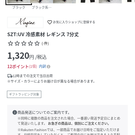
ブラック
ブラック系その他
favorite_border
お気に入りショップに登録する
SZT:UV 冷感素材 レギンス 7分丈
star_border
star_border
star_border
star_border
star_border
(
-
件
)
1,320
円 /税込
12
ポイント
1倍
内訳
local_shipping
12時までの注文で当日出荷
※サイズ・カラーによりお届け日が異なる場合があります。
ギフトラッピング対象
info
商品発送についてのご案内です。
※同時に複数の商品を注文された場合、一番遅い発送予定日にまとめ
て発送いたします。
お急ぎの商品は、個別にご注文ください。
※Rakuten Fashionでは、一部商品でお届け日時をご指定いただけま
す。日時指定をしていただくと、ご希望の日にお届けできるよう手配