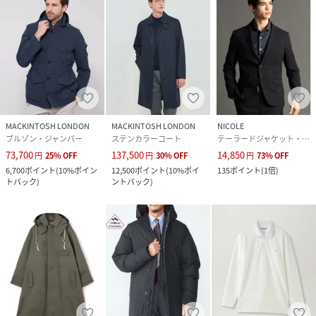
MACKINTOSH LONDON
MACKINTOSH LONDON
NICOLE
ブルゾン・ジャンパー
ステンカラーコート
テーラードジャケット・ブレザー
73,700
137,500
14,850
円
25
%
OFF
円
30
%
OFF
円
73
%
OFF
6,700
ポイント
(
10%ポイン
12,500
ポイント
(
10%ポイ
135
ポイント
(
1倍
)
トバック
)
ントバック
)