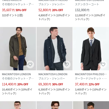
その他のジャケット・アウター
ブルゾン・ジャンパー
ステンカラーコート
35,607
52,800
132,000
円
50
%
OFF
円
20
%
OFF
円
323
ポイント
(
1倍
)
4,800
ポイント
(
10%ポイン
12,000
ポイント
(
10%ポイ
トバック
)
ントバック
)
MACKINTOSH LONDON
MACKINTOSH LONDON
MACKINTOSH PHILOSOPHY
その他のジャケット・アウター
ブルゾン・ジャンパー
テーラードジャケット・ブレザー
114,400
69,300
37,400
円
20
%
OFF
円
30
%
OFF
円
22
%
OFF
10,400
ポイント
(
10%ポイ
6,300
ポイント
(
10%ポイン
3,400
ポイント
(
10%ポイン
ントバック
)
トバック
)
トバック
)