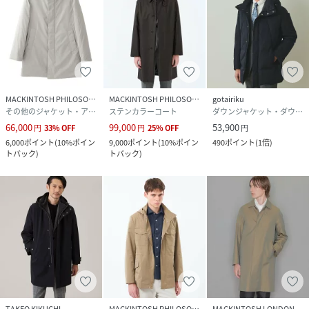
MACKINTOSH PHILOSOPHY
MACKINTOSH PHILOSOPHY
gotairiku
その他のジャケット・アウター
ステンカラーコート
ダウンジャケット・ダウンベスト
66,000
99,000
53,900
円
33
%
OFF
円
25
%
OFF
円
6,000
ポイント
(
10%ポイン
9,000
ポイント
(
10%ポイン
490
ポイント
(
1倍
)
トバック
)
トバック
)
TAKEO KIKUCHI
MACKINTOSH PHILOSOPHY
MACKINTOSH LONDON