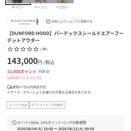
ネイビー
ベージュ
イエロー
favorite_border
お気に入りショップに登録する
【DUNFORD HOOD】パーテックスシールドエアーフー
デットアウター
star_border
star_border
star_border
star_border
star_border
(
-
件
)
143,000
円 /税込
13,000
ポイント
内訳
10%ポイントバック
local_shipping
通常4-7日以内発送予定
※サイズ・カラーによりお届け日が異なる場合があります。
スーパーDEAL
ギフトラッピング対象外
schedule
スーパーDEAL
10
%ポイントバック対象期間
2026/08/04(火) 10:00
〜
2026/08/11(火) 09:59