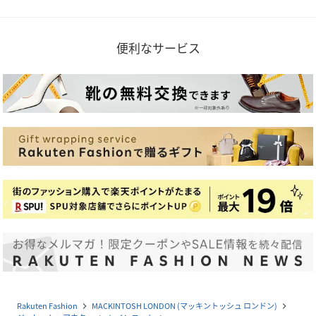
便利なサービス
Rakuten Fashion
MACKINTOSH LONDON (マッキントッシュ ロンドン)
navigate_next
navigate_next