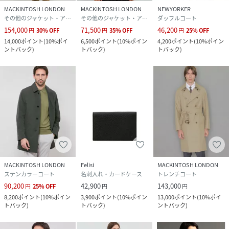
MACKINTOSH LONDON
MACKINTOSH LONDON
NEWYORKER
その他のジャケット・アウター
その他のジャケット・アウター
ダッフルコート
154,000
71,500
46,200
円
30
%
OFF
円
35
%
OFF
円
25
%
OFF
14,000
ポイント
(
10%ポイ
6,500
ポイント
(
10%ポイン
4,200
ポイント
(
10%ポイン
ントバック
)
トバック
)
トバック
)
MACKINTOSH LONDON
Felisi
MACKINTOSH LONDON
ステンカラーコート
名刺入れ・カードケース
トレンチコート
90,200
42,900
143,000
円
25
%
OFF
円
円
8,200
ポイント
(
10%ポイン
3,900
ポイント
(
10%ポイン
13,000
ポイント
(
10%ポイ
トバック
)
トバック
)
ントバック
)