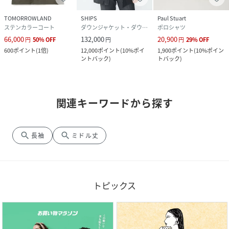
TOMORROWLAND
SHIPS
Paul Stuart
ステンカラーコート
ダウンジャケット・ダウンベスト
ポロシャツ
66,000
132,000
20,900
円
50
%
OFF
円
円
29
%
OFF
600
ポイント
(
1倍
)
12,000
ポイント
(
10%ポイ
1,900
ポイント
(
10%ポイン
ントバック
)
トバック
)
関連キーワードから探す
search
search
長袖
ミドル丈
トピックス