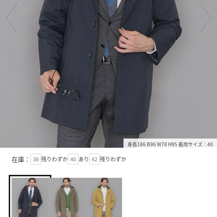
身長186 B96 W78 H95 着用サイズ：40
在庫：
38
残りわずか
40
あり
42
残りわずか