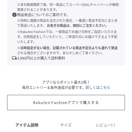
※本対象期間終了後、同一商品にてスーパーDEALキャンペーンが継続
実施されることがあります。
info
商品発送についてのご案内です。
※同時に複数の商品を注文された場合、一番遅い発送予定日にまとめ
て発送いたします。
お急ぎの商品は、個別にご注文ください。
※Rakuten Fashionでは、一部商品でお届け日時をご指定いただけま
す。日時指定をしていただくと、ご希望の日にお届けできるよう手配
いたします。
※日時指定がない場合、記載されている発送予定日よりも遅れて発送
される場合がございますので、あらかじめご了承ください。
local_shipping
3,980
円以上の購入で送料無料
アプリならポイント最大3倍！
毎月エントリー＆条件達成が必要です。
詳しくはこちら
Rakuten Fashionアプリで購入する
アイテム説明
サイズ
レビュー(-)