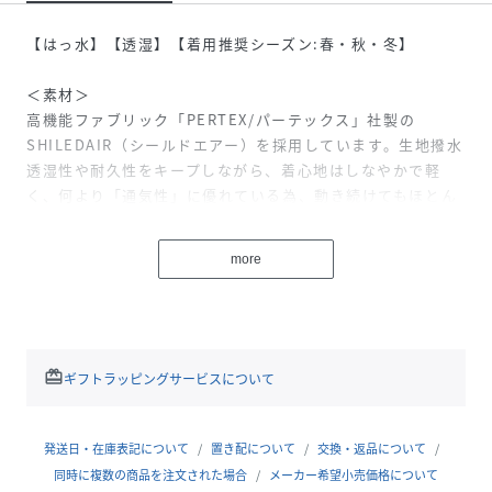
【はっ水】【透湿】【着用推奨シーズン:春・秋・冬】
＜素材＞
高機能ファブリック「PERTEX/パーテックス」社製の
SHILEDAIR（シールドエアー）を採用しています。生地撥水
透湿性や耐久性をキープしながら、着心地はしなやかで軽
く、何より「通気性」に優れている為、動き続けてもほとん
ど蒸れない。そんな革新的な素材「PERTEX
SHILEDAIR（パーテックスシールドエアー）」を使用してい
more
ます。裏側の素材をジャージスムース素材にブラッシュアッ
プし、よりモダンで柔らかい雰囲気に仕上がっています。
ライナー生地は、「PERTEX QUANTUM（パ-テックスカン
タム）」を採用。驚くほどに軽量で、優れた防風性・防寒性
redeem
ギフトラッピングサービスについて
があります。一般的なナイロン生地に対して、高い通気性が
あり、透湿性にも優れているため、蒸れづらく、快適に着用
頂けます。
発送日・在庫表記について
置き配について
交換・返品について
同時に複数の商品を注文された場合
メーカー希望小売価格について