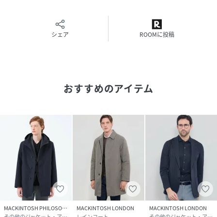
＜デザイン＞
ブランドを代表する「DUNKELDML（ダンケルドML）」の
後継モデルとして誕生した、「DUNFORD（ダンフォー
シェア
ROOMに投稿
ド）」のフーデッドモデルです。自然にフィットした裾に向
かって広がるAラインシルエットと飽きのこないシンプルな
デザインはそのままに、フロントの4つボタンや、衿の開い
たパターンが特徴です。ぬけ感ときちんと感を併せ持ったど
んな装いにもマッチングする万能コートです。袖まであるダ
おすすめのアイテム
ウンライナーを装備した仕様になっており、ファスナーで簡
単に脱着ができます。防寒シーズンから梅雨時期まで、幅広
いシーズンで着用が可能です。ライナーに静電気防止テープ
を使用している為、静電気を帯電しにくい機能も付与してい
ます。
【お知らせ】
画像のイエロー色は現在販売しておりません。予めご了承く
ださい。
身長186B96W78H95着用サイズ：40
MACKINTOSH PHILOSOPHY
MACKINTOSH LONDON
MACKINTOSH LONDON
その他のジャケット・アウター
レインコート
その他のジャケット・アウター