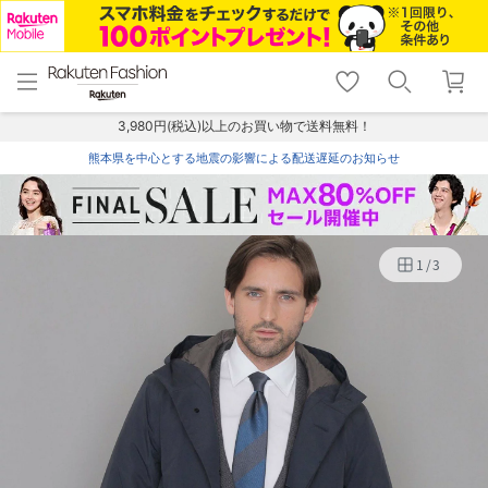
menu
home
search
favorite_border
shopping_cart
lock_outline
メニュー
トップ
検索
お気に入り
カート
ログイン
3,980円(税込)以上のお買い物で送料無料！
熊本県を中心とする地震の影響による配送遅延のお知らせ
1
/
3