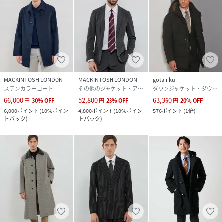
MACKINTOSH LONDON
MACKINTOSH LONDON
gotairiku
ステンカラーコート
その他のジャケット・アウター
ダウンジャケット・ダウンベスト
66,000
52,800
63,360
円
30
%
OFF
円
23
%
OFF
円
20
%
OFF
6,000
ポイント
(
10%ポイン
4,800
ポイント
(
10%ポイン
576
ポイント
(
1倍
)
トバック
)
トバック
)