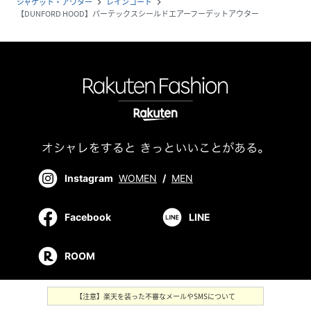
ジャケット・アウター
レインコート
navigate_next
navigate_next
【DUNFORD HOOD】パーテックスシールドエアーフーデットアウター
Instagram
WOMEN
/
MEN
Facebook
LINE
ROOM
【注意】楽天を装った不審なメールやSMSについて