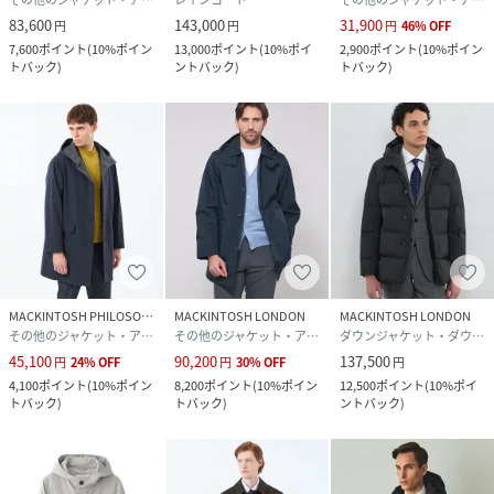
性別タイプ
メンズ
83,600
143,000
31,900
円
円
円
46
%
OFF
7,600
ポイント
(
10%ポイン
13,000
ポイント
(
10%ポイ
2,900
ポイント
(
10%ポイン
原産国
中国製
トバック
)
ントバック
)
トバック
)
素材
コート ナイロン100% （ポリウレタンフィルム
で貼り合わせ） ライナー 表側 ナイロン100% 中
わた ダウン90% フェザー10% 裏側 ナイロン
サイズ
38、40、42
品番
MU1473_28
(
G1C09006---28-38 MU1473
)
MACKINTOSH PHILOSOPHY
MACKINTOSH LONDON
MACKINTOSH LONDON
その他のジャケット・アウター
その他のジャケット・アウター
ダウンジャケット・ダウンベスト
45,100
90,200
137,500
円
24
%
OFF
円
30
%
OFF
円
4,100
ポイント
(
10%ポイン
8,200
ポイント
(
10%ポイン
12,500
ポイント
(
10%ポイ
トバック
)
トバック
)
ントバック
)