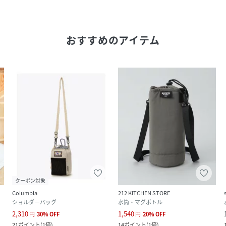
おすすめのアイテム
クーポン対象
Columbia
212 KITCHEN STORE
ショルダーバッグ
水筒・マグボトル
2,310
1,540
円
30
%
OFF
円
20
%
OFF
21
ポイント
(
1倍
)
14
ポイント
(
1倍
)