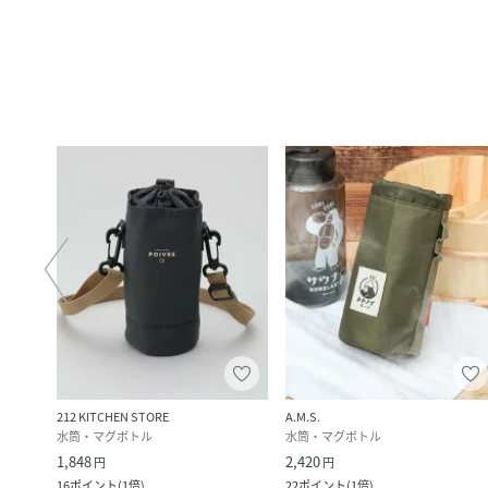
212 KITCHEN STORE
A.M.S.
その他の食器・調理器具・キッチン用品
水筒・マグボトル
水筒・マグボトル
1,848
2,420
円
円
16
ポイント
(
1倍
)
22
ポイント
(
1倍
)