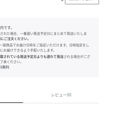
内です。
された場合、一番遅い発送予定日にまとめて発送いたしま
別にご注文ください。
onでは、一部商品でお届け日時をご指定いただけます。日時指定をし
にお届けできるよう手配いたします。
載されている発送予定日よりも遅れて発送
される場合がござ
了承ください。
料無料
レビュー(0)