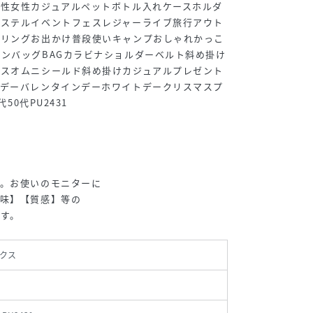
男性女性カジュアルペットボトル入れケースホルダ
エステルイベントフェスレジャーライブ旅行アウト
ーリングお出かけ普段使いキャンプおしゃれかっこ
ンバッグBAGカラビナショルダーベルト斜め掛け
クスオムニシールド斜め掛けカジュアルプレゼント
スデーバレンタインデーホワイトデークリスマスプ
50代PU2431
す。お使いのモニターに
色味】【質感】等の
す。
クス