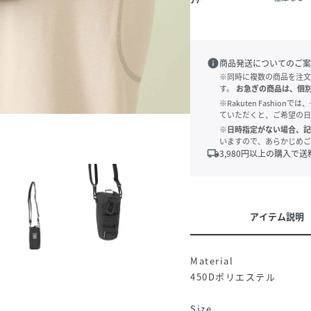
info
商品発送についてのご案
※同時に複数の商品を注文
す。
お急ぎの商品は、個
※Rakuten Fashi
ていただくと、ご希望の日
※日時指定がない場合、記
いますので、あらかじめご
local_shipping
3,980
円以上の購入で送
アイテム説明
Material
450Dポリエステル
Size