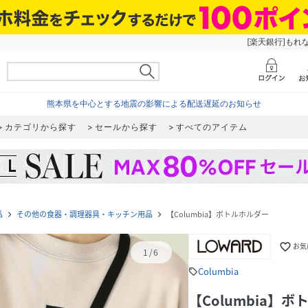
[楽天銀行]もれ
熊本県を中心とする地震の影響による配送遅延のお知らせ
カテゴリから探す
セールから探す
すべてのアイテム
品
その他の食器・調理器具・キッチン用品
【Columbia】ボトルホルダー
navigate_next
navigate_next
favorite_border
お気
1
/
6
Columbia
sell
【Columbia】