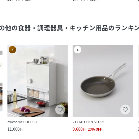
の他の食器・調理器具・キッチン用品
のランキ
3
4
awesome COLLECT
212 KITCHEN STORE
11,000
9,680
円
円
20
%
OFF