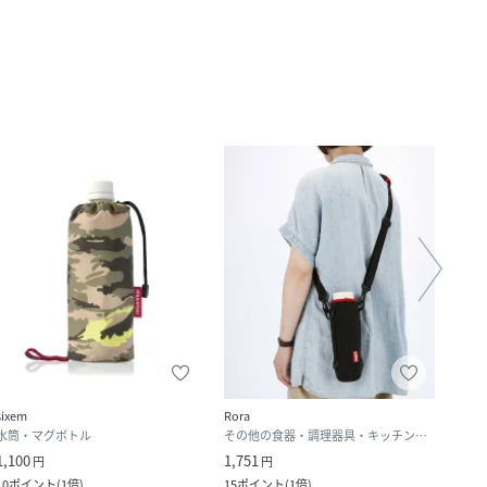
sixem
Rora
212 K
水筒・マグボトル
その他の食器・調理器具・キッチン用品
水筒
1,100
1,751
1,848
円
円
10
ポイント
(
1倍
)
15
ポイント
(
1倍
)
16
ポ