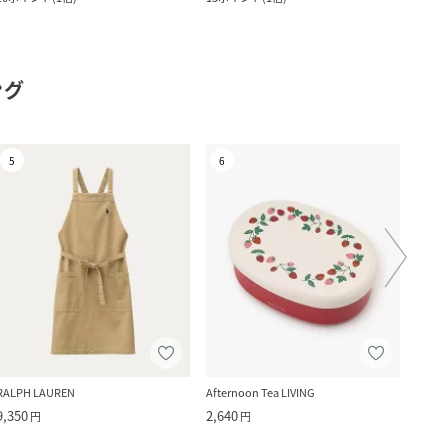
ング
5
6
7
RALPH LAUREN
Afternoon Tea LIVING
212 K
9,350
2,640
7,700
円
円