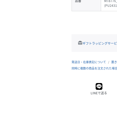
品番
MT8776
(
PU2431
redeem
ギフトラッピングサービ
発送日・在庫表記について
置き
同時に複数の商品を注文された場
LINEで送る