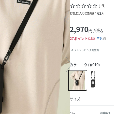
star_border
star_border
star_border
star_border
star_border
(
0
件
)
63
お気に入り登録数：
人
2,970
円 /税込
27
ポイント
1倍
内訳
ギフトラッピング対象外
カラー：
クロ(010)
サイズ
ﾌﾘｰ
在庫なし