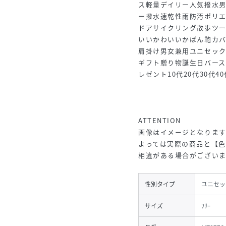
ス軽量デイリー人気撥水
ー撥水速乾性雨防汚ポリ
ドアサイクリング散歩ツ
いいかわいいかばん鞄カバ
肩掛け男女兼用ユニセッ
ギフト贈り物誕生日バー
レゼント10代20代30代40代
ATTENTION
画像はイメージとなりま
よっては実際の商品と【
相違がある場合がございま
性別タイプ
ユニセッ
サイズ
ﾌﾘｰ