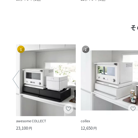
そ
1
2
awesome COLLECT
collex
23,100
12,650
円
円