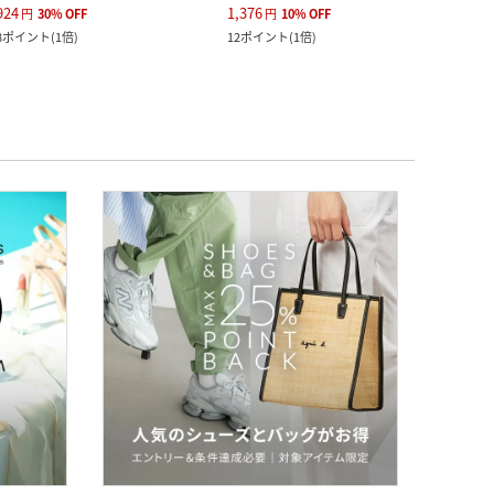
924
1,376
1,529
円
30
%
OFF
円
10
%
OFF
8
ポイント
(
1倍
)
12
ポイント
(
1倍
)
13
ポ