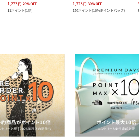
1,223
1,323
円
20
%
OFF
円
30
%
OFF
11
ポイント
(
1倍
)
120
ポイント
(
10%ポイントバック
)