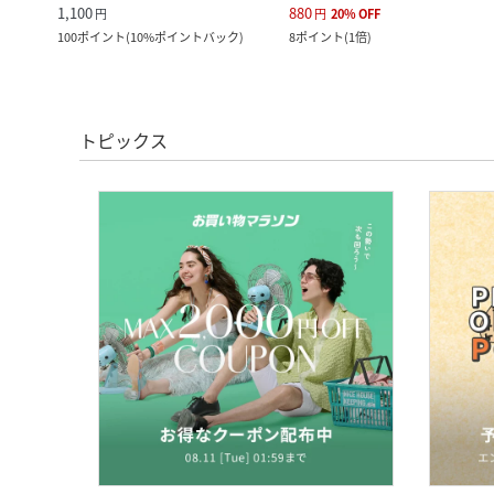
1,100
880
円
円
20
%
OFF
100
ポイント
(
10%ポイントバック
)
8
ポイント
(
1倍
)
トピックス