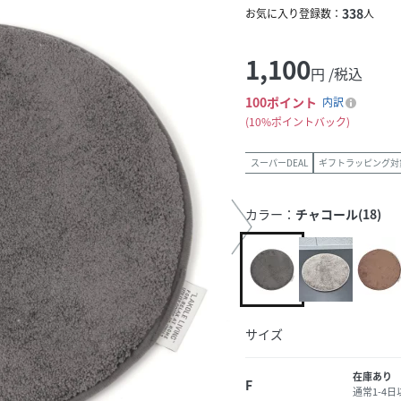
338
お気に入り登録数：
人
1,100
円 /税込
100
ポイント
内訳
10%ポイントバック
スーパーDEAL
ギフトラッピング対
カラー：
チャコール(18)
サイズ
在庫あり
F
通常1-4