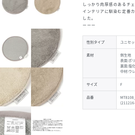
しっかり肉厚感のあるチ
インテリアに馴染む定番カ
した。
ーーー
性別タイプ
ユニセッ
素材
側生地
表面:ポ
裏面:塩
中材:ウ
サイズ
F
品番
MT8108
(
211216