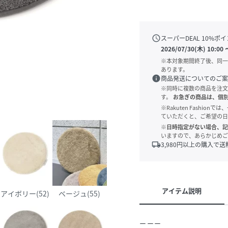
schedule
スーパーDEAL
10
%ポイ
2026/07/30(木) 10:00
※本対象期間終了後、同一
あります。
info
商品発送についてのご案
※同時に複数の商品を注文
す。
お急ぎの商品は、個
※Rakuten Fashi
ていただくと、ご希望の日
※日時指定がない場合、記
いますので、あらかじめご
local_shipping
3,980
円以上の購入で送
アイテム説明
アイボリー(52)
ベージュ(55)
ーーー