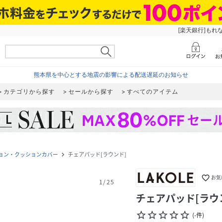
[楽天銀行]もれ
熊本県を中心とする地震の影響による配送遅延のお知らせ
カテゴリから探す
セールから探す
すべてのアイテム
ョン・クッションカバー
チェアパッド[ラウンド]
navigate_next
favorite_border
お気
1
/
25
チェアパッド[ラウ
star_border
star_border
star_border
star_border
star_border
(
-
件
)