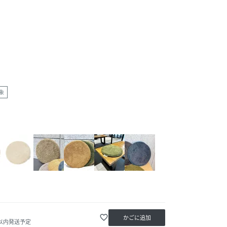
象
favorite_border
かごに追加
日以内発送予定