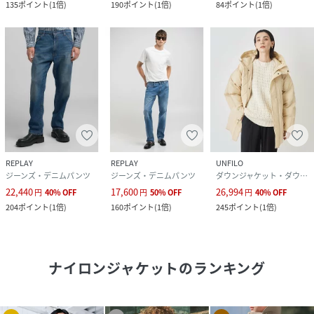
135
ポイント
(
1倍
)
190
ポイント
(
1倍
)
84
ポイント
(
1倍
)
REPLAY
REPLAY
UNFILO
ジーンズ・デニムパンツ
ジーンズ・デニムパンツ
ダウンジャケット・ダウンベスト
22,440
17,600
26,994
円
40
%
OFF
円
50
%
OFF
円
40
%
OFF
204
ポイント
(
1倍
)
160
ポイント
(
1倍
)
245
ポイント
(
1倍
)
ナイロンジャケット
のランキング