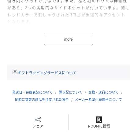
付き内ポケットが特徴です。また、裾と袖のトリムは伸縮性
があり、2つの実用的なサイドポケットが付いています。胸に
レッドカラーで刺しゅうされたRロゴが象徴的なアクセント
となります。
性別タイプ
メンズ
more
原産国
中国
サイズ
S、M、L
redeem
ギフトラッピングサービスについて
品番
MT4433_M8338R84876
(
M8338R84876-493-S MT4433
)
発送日・在庫表記について
置き配について
交換・返品について
同時に複数の商品を注文された場合
メーカー希望小売価格について
シェア
ROOMに投稿