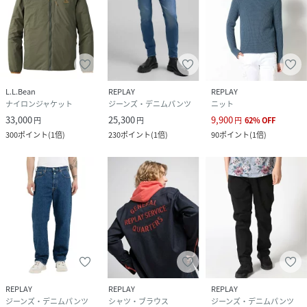
L.L.Bean
REPLAY
REPLAY
ナイロンジャケット
ジーンズ・デニムパンツ
ニット
33,000
25,300
9,900
円
円
円
62
%
OFF
300
ポイント
(
1倍
)
230
ポイント
(
1倍
)
90
ポイント
(
1倍
)
REPLAY
REPLAY
REPLAY
ジーンズ・デニムパンツ
シャツ・ブラウス
ジーンズ・デニムパンツ