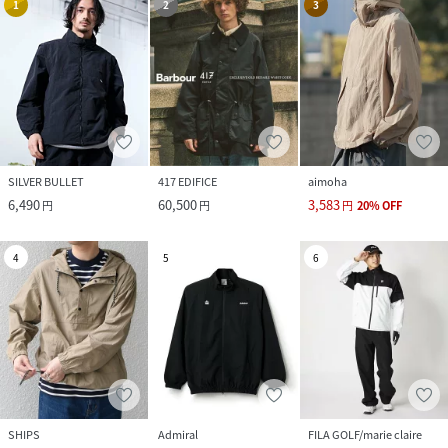
1
2
3
SILVER BULLET
417 EDIFICE
aimoha
6,490
60,500
3,583
円
円
円
20
%
OFF
4
5
6
SHIPS
Admiral
FILA GOLF/marie claire