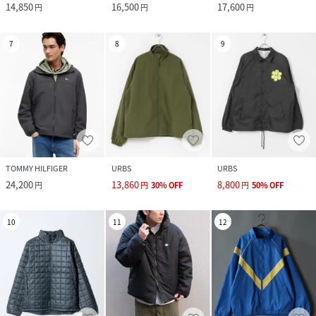
14,850
16,500
17,600
円
円
円
7
8
9
TOMMY HILFIGER
URBS
URBS
24,200
13,860
8,800
円
円
30
%
OFF
円
50
%
OFF
10
11
12