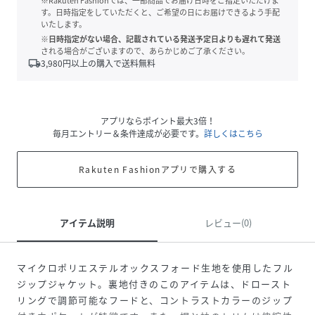
※Rakuten Fashionでは、一部商品でお届け日時をご指定いただけま
す。日時指定をしていただくと、ご希望の日にお届けできるよう手配
いたします。
※日時指定がない場合、記載されている発送予定日よりも遅れて発送
される場合がございますので、あらかじめご了承ください。
local_shipping
3,980
円以上の購入で送料無料
アプリならポイント最大3倍！
毎月エントリー＆条件達成が必要です。
詳しくはこちら
Rakuten Fashionアプリで購入する
アイテム説明
レビュー(0)
マイクロポリエステルオックスフォード生地を使用したフル
ジップジャケット。裏地付きのこのアイテムは、ドロースト
リングで調節可能なフードと、コントラストカラーのジップ