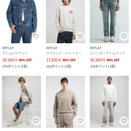
REPLAY
REPLAY
REPLAY
デニムジャケット
スウェット・トレーナー
ジーンズ・デニムパンツ
30,360
17,820
30,360
円
40
%
OFF
円
40
%
OFF
円
40
%
OFF
276
ポイント
(
1倍
)
162
ポイント
(
1倍
)
276
ポイント
(
1倍
)