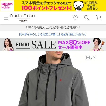
menu
home
search
favorite_border
shopping_cart
lock_outline
メニュー
トップ
検索
お気に入り
カート
ログイン
3,980円(税込)以上のお買い物で送料無料！
熊本県を中心とする地震の影響による配送遅延のお知らせ
1
/
4