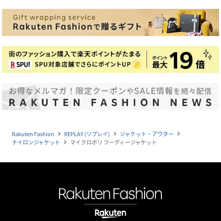
Rakuten Fashion
REPLAY (リプレイ)
ジャケット・アウター
navigate_next
navigate_next
navigate_next
ナイロンジャケット
マイクロポリ フーディージャケット
navigate_next