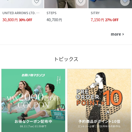
UNITED ARROWS LTD. OUTLET
STEPS
SITRY
30,800
40,700
7,150
円
30
%
OFF
円
円
27
%
OFF
more
navigate_next
トピックス