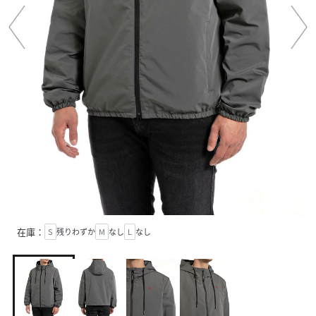
在庫：
S
残りわずか
M
なし
L
なし