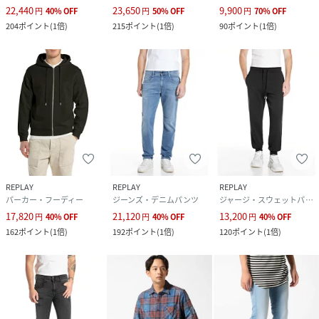
22,440
23,650
9,900
円
40
%
OFF
円
50
%
OFF
円
70
%
OFF
204
ポイント
(
1倍
)
215
ポイント
(
1倍
)
90
ポイント
(
1倍
)
REPLAY
REPLAY
REPLAY
パーカー・フーディー
ジーンズ・デニムパンツ
ジャージ・スウェットパンツ
17,820
21,120
13,200
円
40
%
OFF
円
40
%
OFF
円
40
%
OFF
162
ポイント
(
1倍
)
192
ポイント
(
1倍
)
120
ポイント
(
1倍
)