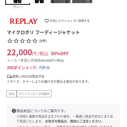
グレー
favorite_border
お気に入りショップに登録する
マイクロポリ フーディージャケット
star_border
star_border
star_border
star_border
star_border
(
0
件
)
22,000
円 /税込
50
%OFF
メーカー希望小売価格
44,000
円 /税込
200
ポイント
1倍
内訳
local_shipping
通常1-4日以内発送予定
※サイズ・カラーによりお届け日が異なる場合があります。
SALE
ギフトラッピング対象外
info
商品発送についてのご案内です。
※同時に複数の商品を注文された場合、一番遅い発送予定日にまとめ
て発送いたします。
お急ぎの商品は、個別にご注文ください。