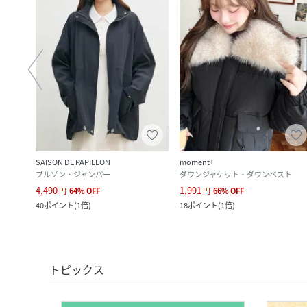
SAISON DE PAPILLON
moment+
ブルゾン・ジャンパー
ダウンジャケット・ダウンベスト
4,490
1,991
円
64
%
OFF
円
66
%
OFF
40
ポイント
(
1倍
)
18
ポイント
(
1倍
)
トピックス