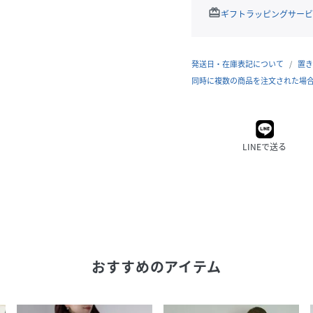
redeem
ギフトラッピングサービ
発送日・在庫表記について
置き
同時に複数の商品を注文された場
LINEで送る
おすすめのアイテム