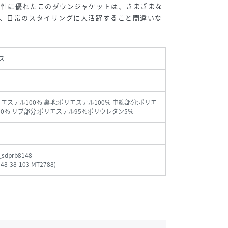
能性に優れたこのダウンジャケットは、さまざまな
き、日常のスタイリングに大活躍すること間違いな
ス
リエステル100％ 裏地:ポリエステル100％ 中綿部分:ポリエ
00％ リブ部分:ポリエステル95％ポリウレタン5％
sdprb8148
148-38-103 MT2788
)