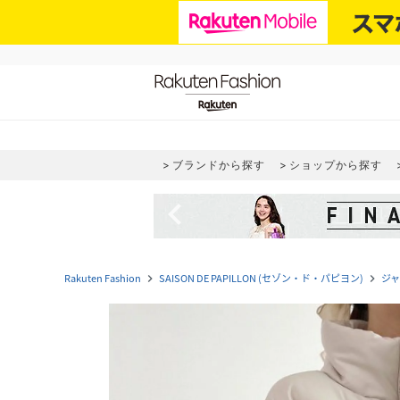
ブランドから探す
ショップから探す
navigate_before
Rakuten Fashion
SAISON DE PAPILLON (セゾン・ド・パピヨン)
ジ
navigate_next
navigate_next