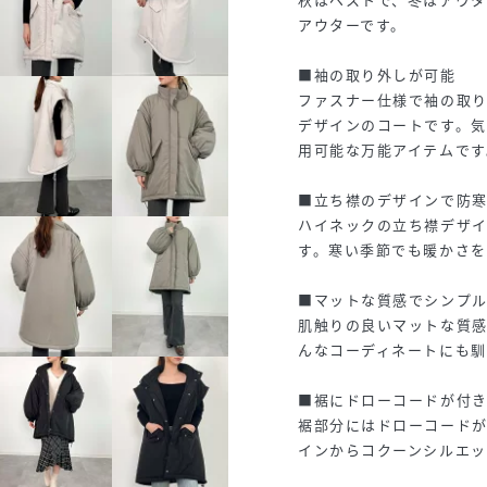
アウターです。
■袖の取り外しが可能
ファスナー仕様で袖の取り
デザインのコートです。気
用可能な万能アイテムです
■立ち襟のデザインで防
ハイネックの立ち襟デザ
す。寒い季節でも暖かさを
■マットな質感でシンプ
肌触りの良いマットな質
んなコーディネートにも馴
■裾にドローコードが付
裾部分にはドローコードが
インからコクーンシルエッ