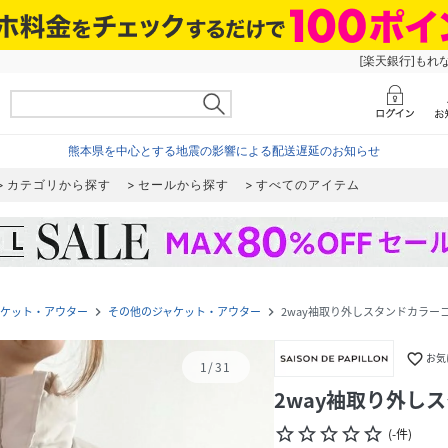
[楽天銀行]もれ
熊本県を中心とする地震の影響による配送遅延のお知らせ
カテゴリから探す
セールから探す
すべてのアイテム
ャケット・アウター
その他のジャケット・アウター
2way袖取り外しスタンドカラー
navigate_next
navigate_next
favorite_border
お気
1
/
31
2way袖取り外し
star_border
star_border
star_border
star_border
star_border
(
-
件
)