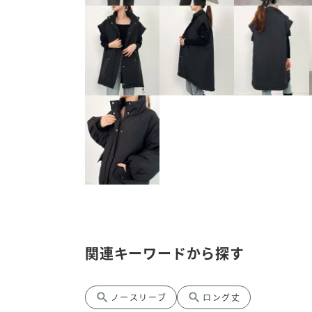
関連キーワードから探す
search
search
ノースリーブ
ロング丈