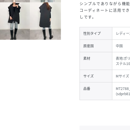
シンプルでありながら機
コーディネートに活用で
しです。
性別タイプ
レディー
原産国
中国
素材
表地:ポ
ステル1
サイズ
Mサイズ
品番
MT2788_
(
sdprb8