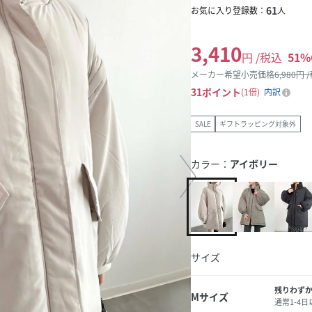
61
お気に入り登録数：
人
3,410
円 /税込
51
%
メーカー希望小売価格
6,980
円 
31
ポイント
1倍
内訳
SALE
ギフトラッピング対象外
カラー：
アイボリー
サイズ
残りわず
Mサイズ
通常1-4