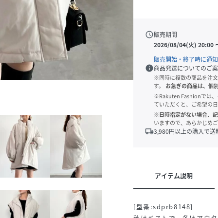
schedule
販売期間
2026/08/04(火) 20:00
販売開始・終了時に通知
info
商品発送についてのご案
※同時に複数の商品を注文
す。
お急ぎの商品は、個
※Rakuten Fashi
ていただくと、ご希望の日
※日時指定がない場合、記
いますので、あらかじめご
local_shipping
3,980
円以上の購入で送
アイテム説明
[型番:sdprb8148]
秋はベストで、冬はアウ