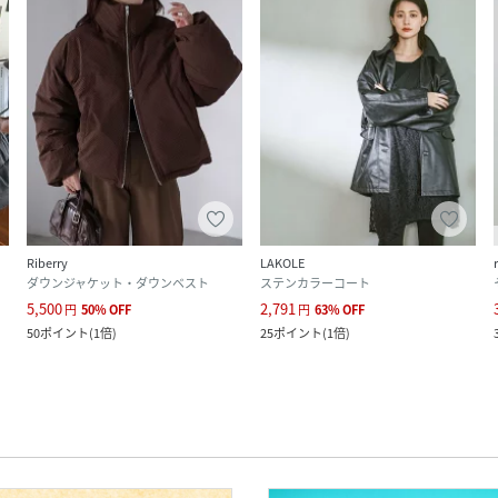
Riberry
LAKOLE
ダウンジャケット・ダウンベスト
ステンカラーコート
5,500
2,791
円
50
%
OFF
円
63
%
OFF
50
ポイント
(
1倍
)
25
ポイント
(
1倍
)