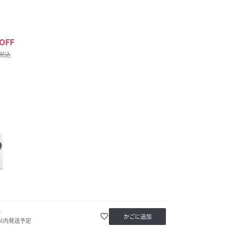
OFF
/税込
か
favorite_border
かごに追加
日以内発送予定