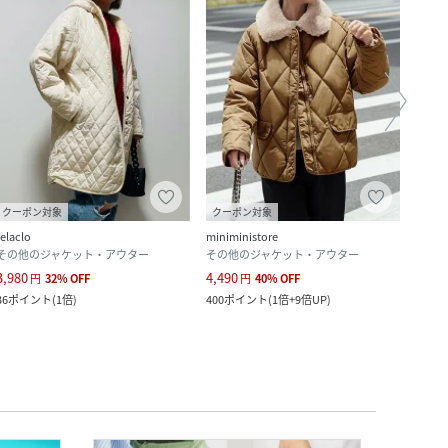
クーポン対象
クーポン対象
relaclo
miniministore
SAISO
その他のジャケット・アウター
その他のジャケット・アウター
ブル
3,980
4,490
1,989
円
32
%
OFF
円
40
%
OFF
36
ポイント
(
1倍
)
400
ポイント
(
1倍+9倍UP
)
18
ポ