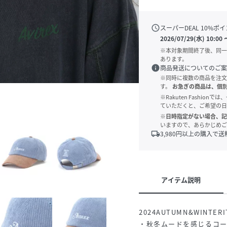
schedule
スーパーDEAL
10
%ポイ
2026/07/29(水) 10:00
※本対象期間終了後、同一
あります。
info
商品発送についてのご案
※同時に複数の商品を注文
す。
お急ぎの商品は、個
※Rakuten Fashi
ていただくと、ご希望の日
※日時指定がない場合、記
いますので、あらかじめご
local_shipping
3,980
円以上の購入で送
アイテム説明
2024AUTUMN&WINTER
・秋冬ムードを感じるコ