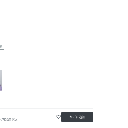
象
か
favorite_border
かごに追加
日以内発送予定