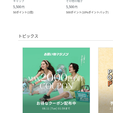
キャップ
その他の帽子
5,500
5,500
円
円
50
ポイント
(
1倍
)
500
ポイント
(
10%ポイントバック
)
トピックス