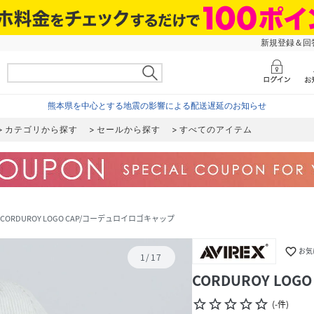
新規登録＆回答
熊本県を中心とする地震の影響による配送遅延のお知らせ
カテゴリから探す
セールから探す
すべてのアイテム
CORDUROY LOGO CAP/コーデュロイロゴキャップ
favorite_border
お気
1
/
17
CORDUROY LO
star_border
star_border
star_border
star_border
star_border
(
-
件
)