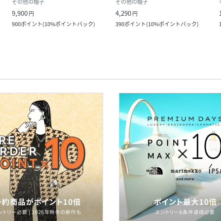
その他の帽子
その他の帽子
9,900
4,290
円
円
900
ポイント
(
10%ポイントバック
)
390
ポイント
(
10%ポイントバック
)