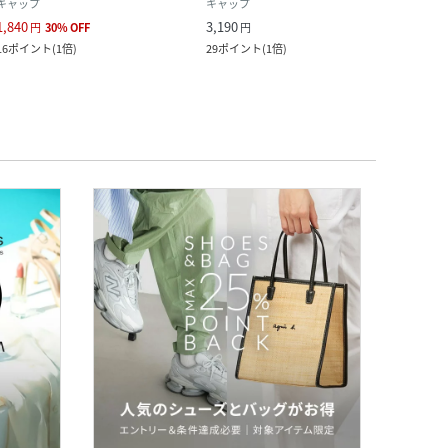
キャップ
キャップ
キャ
1,840
3,190
12,1
円
30
%
OFF
円
16
ポイント
(
1倍
)
29
ポイント
(
1倍
)
110
ポ