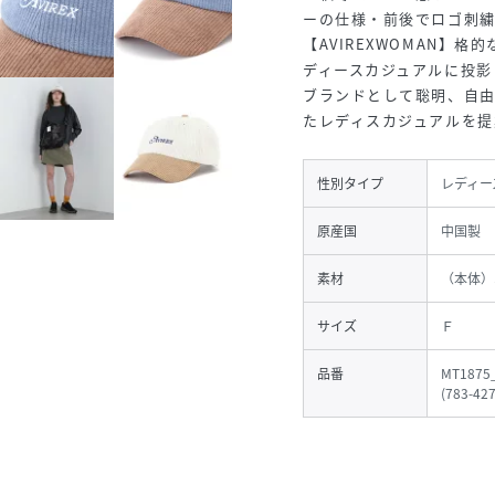
ーの仕様・前後でロゴ刺
【AVIREXWOMAN】
ディースカジュアルに投影
ブランドとして聡明、自
たレディスカジュアルを提
性別タイプ
レディー
原産国
中国製
素材
（本体）
サイズ
Ｆ
品番
MT1875
(
783-42