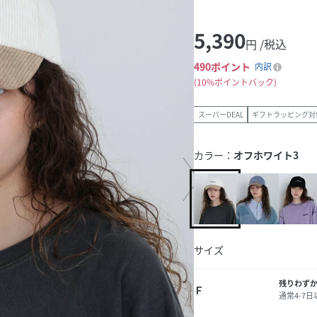
5,390
円 /税込
490
ポイント
内訳
10%ポイントバック
スーパーDEAL
ギフトラッピング対
カラー：
オフホワイト3
サイズ
残りわず
Ｆ
通常4-7