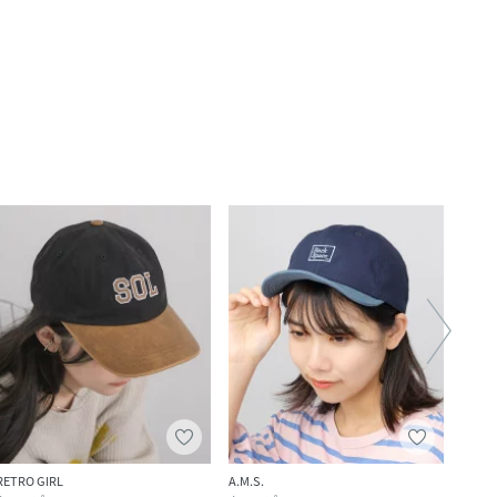
RETRO GIRL
A.M.S.
CA4L