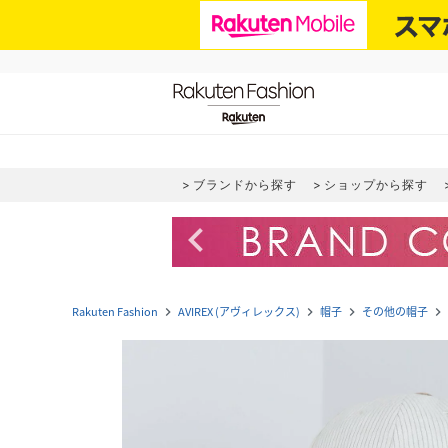
ブランドから探す
ショップから探す
navigate_before
Rakuten Fashion
AVIREX (アヴィレックス)
帽子
その他の帽子
navigate_next
navigate_next
navigate_next
navigate_next