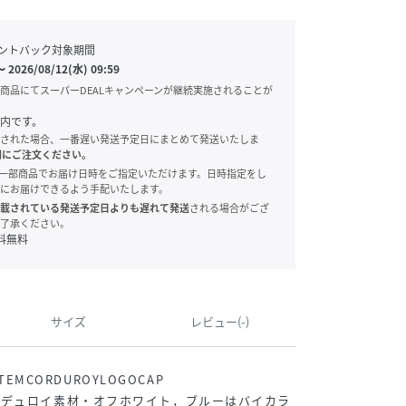
ントバック対象期間
〜
2026/08/12(水) 09:59
商品にてスーパーDEALキャンペーンが継続実施されることが
内です。
された場合、一番遅い発送予定日にまとめて発送いたしま
別にご注文ください。
onでは、一部商品でお届け日時をご指定いただけます。日時指定をし
にお届けできるよう手配いたします。
載されている発送予定日よりも遅れて発送
される場合がござ
了承ください。
料無料
サイズ
レビュー(-)
ITEMCORDUROYLOGOCAP
ーデュロイ素材・オフホワイト，ブルーはバイカラ