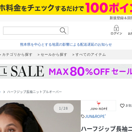
新規登録＆回答
熊本県を中心とする地震の影響による配送遅延のお知らせ
カテゴリから探す
セールから探す
すべてのアイテム
ト
ハーフジップ長袖ニットプルオーバー
navigate_next
favorite_border
お気
1
/
28
JUN&ROPE'
sell
ハーフジップ長袖