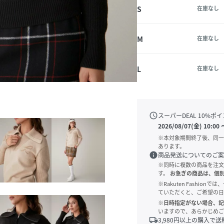
S
在庫なし
M
在庫なし
L
在庫なし
schedule
スーパーDEAL
10
%ポイ
2026/08/07(金) 10:00
※本対象期間終了後、同一
あります。
info
商品発送についてのご案
※同時に複数の商品を注文
す。
お急ぎの商品は、個
※Rakuten Fashi
ていただくと、ご希望の日
※日時指定がない場合、記
いますので、あらかじめご
local_shipping
3,980
円以上の購入で送