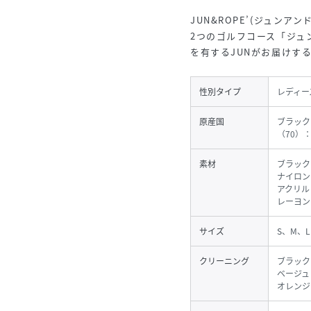
JUN&ROPE’(ジュンアン
2つのゴルフコース「ジュ
を有するJUNがお届けす
性別タイプ
レディー
原産国
ブラック
（70）
素材
ブラック（
ナイロン
アクリル
レーヨン 
サイズ
S、M、L
クリーニング
ブラック
ベージュ
オレンジ