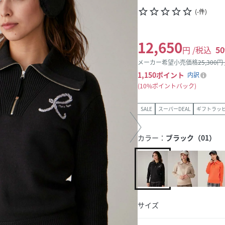
star_border
star_border
star_border
star_border
star_border
(
-
件
)
12,650
円 /税込
50
メーカー希望小売価格
25,300
円
1,150
ポイント
内訳
10%ポイントバック
SALE
スーパーDEAL
ギフトラッ
カラー：
ブラック（01）
サイズ