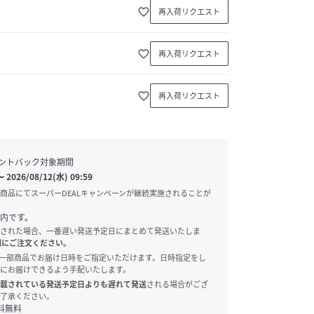
favorite_border
再入荷リクエスト
favorite_border
再入荷リクエスト
favorite_border
再入荷リクエスト
ントバック対象期間
〜
2026/08/12(水) 09:59
商品にてスーパーDEALキャンペーンが継続実施されることが
内です。
された場合、一番遅い発送予定日にまとめて発送いたしま
別にご注文ください。
onでは、一部商品でお届け日時をご指定いただけます。日時指定をし
にお届けできるよう手配いたします。
載されている発送予定日よりも遅れて発送
される場合がござ
了承ください。
料無料