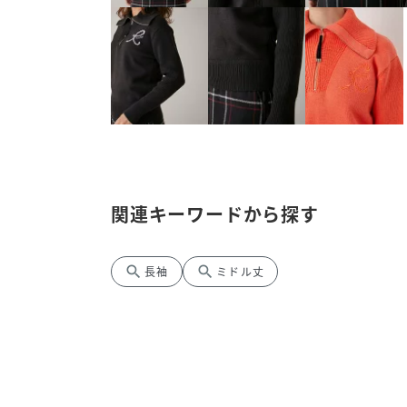
関連キーワードから探す
search
search
長袖
ミドル丈