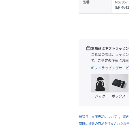
品番
MS7857
(
ERM642
redeem
本商品はギフトラッピン
ご希望の際は、ラッピン
て、ご指定の住所にお届
ギフトラッピングサービ
バッグ
ボックス
発送日・在庫表記について
置き
同時に複数の商品を注文された場