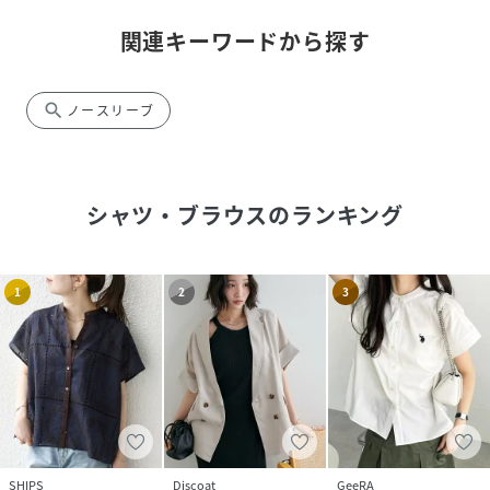
関連キーワードから探す
search
ノースリーブ
シャツ・ブラウス
のランキング
1
2
3
SHIPS
Discoat
GeeRA