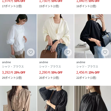
1,974
1,750
1,840
円
55
%
OFF
円
55
%
OFF
円
55
%
OFF
性別タイプ
レディース
17
ポイント
(
1倍
)
15
ポイント
(
1倍
)
16
ポイント
(
1倍
)
原産国
中国
素材
レーヨン:80% ナイロン:20%
サイズ
Mサイズ
クリーニング
洗濯機：可 ドライクリーニング：可 ウェットク
リーニング：可
品番
MS4627_6002212
andme
andme
andme
(
6002212-051-003 MS4627
)
シャツ・ブラウス
シャツ・ブラウス
シャツ・ブラウス
3,292
2,290
2,456
円
25
%
OFF
円
55
%
OFF
円
15
%
OFF
29
ポイント
(
1倍
)
20
ポイント
(
1倍
)
22
ポイント
(
1倍
)