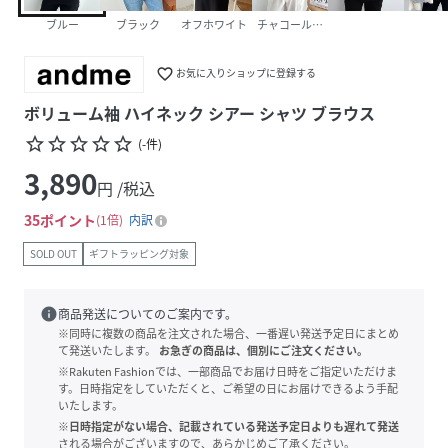
ブルー
ブラック
オフホワイト
チャコールブラウン
favorite_border
お気に入りショップに登録する
ボリューム袖 ハイネック シアー シャツ ブラウス
star_border
star_border
star_border
star_border
star_border
(
-
件
)
3,890
円 /税込
35
ポイント
1倍
内訳
SOLD OUT
ギフトラッピング対象
info
商品発送についてのご案内です。
※同時に複数の商品を注文された場合、一番遅い発送予定日にまとめ
て発送いたします。
お急ぎの商品は、個別にご注文ください。
※Rakuten Fashionでは、一部商品でお届け日時をご指定いただけま
す。日時指定をしていただくと、ご希望の日にお届けできるよう手配
いたします。
※日時指定がない場合、記載されている発送予定日よりも遅れて発送
される場合がございますので、あらかじめご了承ください。