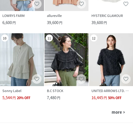
LOWRYS FARM
allureville
HYSTERIC GLAMOUR
6,600
39,600
39,600
円
円
円
10
11
12
Sonny Label
B.C STOCK
UNITED ARROWS LTD. OUTLET
5,544
7,480
16,445
円
20
%
OFF
円
円
50
%
OFF
more
navigate_next