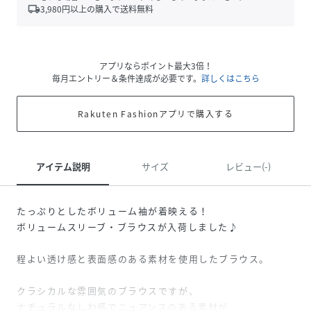
local_shipping
3,980
円以上の購入で送料無料
アプリならポイント最大3倍！
毎月エントリー＆条件達成が必要です。
詳しくはこちら
Rakuten Fashionアプリで購入する
アイテム説明
サイズ
レビュー(-)
たっぷりとしたボリューム袖が着映える！
ボリュームスリーブ・ブラウスが入荷しました♪
程よい透け感と表面感のある素材を使用したブラウス。
クラシカルな雰囲気のブラウスですが、
ナチュラルなしわ感でニュアンスのある素材が