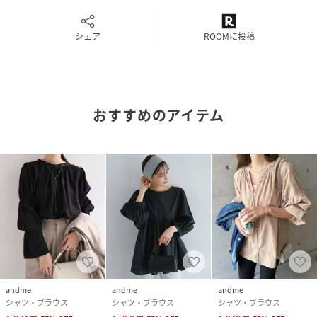
着丈：61cm
肩幅：32cm
身幅：50cm
シェア
ROOMに投稿
袖丈：66.5cm
裾幅：60cm
袖口(ゴムあり)：9.5cm
おすすめのアイテム
レーヨン:80%ナイロン:20%
≪備考≫
伸縮性：なし
透け感：あり
生地の厚さ：薄手
肌ざわり：さらっとしている
その他：ナチュラルなしわ感あり
生産地：中国製
洗濯機：可ドライクリーニング：可ウェットクリーニング：
可
andme
andme
andme
シャツ・ブラウス
シャツ・ブラウス
シャツ・ブラウス