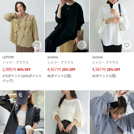
LEPSIM
andme
andme
シャツ・ブラウス
シャツ・ブラウス
シャツ・ブラウス
2,995
4,417
4,567
円
50
%
OFF
円
25
%
OFF
円
25
%
OFF
272
ポイント
(
10%ポイント
40
ポイント
(
1倍
)
41
ポイント
(
1倍
)
バック
)