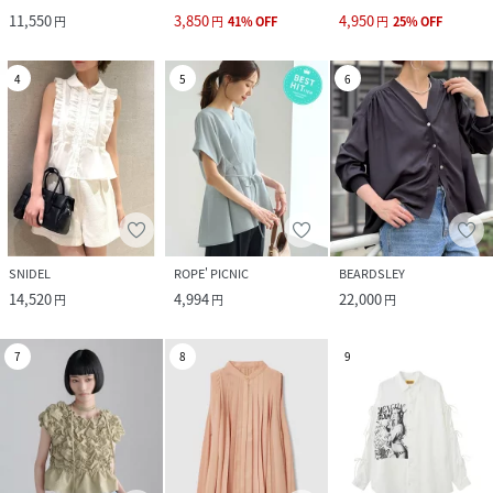
11,550
3,850
4,950
円
円
41
%
OFF
円
25
%
OFF
4
5
6
SNIDEL
ROPE' PICNIC
BEARDSLEY
14,520
4,994
22,000
円
円
円
7
8
9