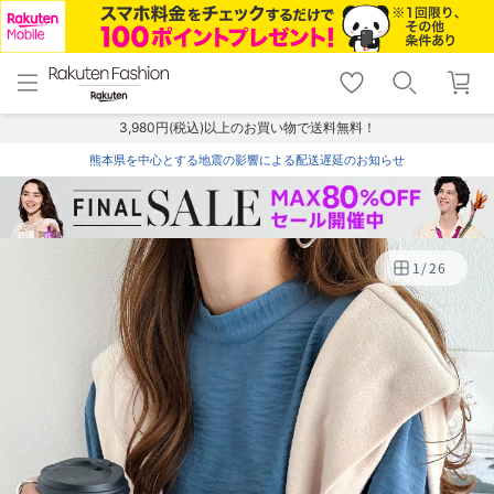
menu
home
search
favorite_border
shopping_cart
lock_outline
メニュー
トップ
検索
お気に入り
カート
ログイン
3,980円(税込)以上のお買い物で送料無料！
熊本県を中心とする地震の影響による配送遅延のお知らせ
1
/
26