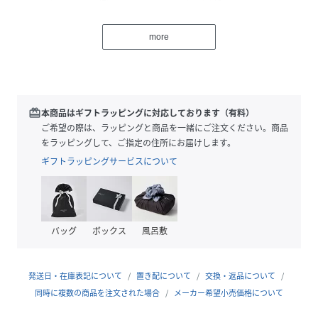
程よくカジュアルダウンさせてくれます。
more
ややコンパクトな身幅や丈感に仕上げ、
ボトムにインしやすく、ベストやサロペットなどの重ね着
や、
様々なアイテムに合わせやすいサイズ感にこだわりました。
redeem
本商品はギフトラッピングに対応しております（有料）
袖口は楽ちんなゴム仕様！
ご希望の際は、ラッピングと商品を一緒にご注文ください。商品
をラッピングして、ご指定の住所にお届けします。
程よく甘く、程よくカジュアルで、ぱっと華やぐ
ギフトラッピングサービスについて
おすすめブラウスです！
※撮影時のライティング、ご覧になっているモニター・PC環
境により
バッグ
ボックス
風呂敷
実際の商品と色味が異なって見える場合がございます。
ご了承の上お買い求め下さい。
発送日・在庫表記について
置き配について
交換・返品について
同時に複数の商品を注文された場合
メーカー希望小売価格について
参考サイズ：【Mサイズ】