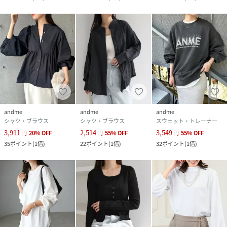
andme
andme
andme
シャツ・ブラウス
シャツ・ブラウス
スウェット・トレーナー
3,911
2,514
3,549
円
20
%
OFF
円
55
%
OFF
円
55
%
OFF
35
ポイント
(
1倍
)
22
ポイント
(
1倍
)
32
ポイント
(
1倍
)