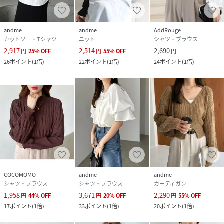
andme
andme
AddRouge
カットソー・Tシャツ
ニット
シャツ・ブラウス
2,917
2,514
2,690
円
25
%
OFF
円
55
%
OFF
円
26
ポイント
(
1倍
)
22
ポイント
(
1倍
)
24
ポイント
(
1倍
)
COCOMOMO
andme
andme
シャツ・ブラウス
シャツ・ブラウス
カーディガン
1,958
3,671
2,290
円
44
%
OFF
円
20
%
OFF
円
55
%
OFF
17
ポイント
(
1倍
)
33
ポイント
(
1倍
)
20
ポイント
(
1倍
)