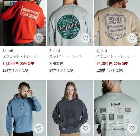
Schott
Schott
Schott
スウェット・トレーナー
カットソー・Tシャツ
スウェット・トレーナー
14,080
9,900
14,080
円
20
%
OFF
円
円
20
%
OFF
128
ポイント
(
1倍
)
90
ポイント
(
1倍
)
128
ポイント
(
1倍
)