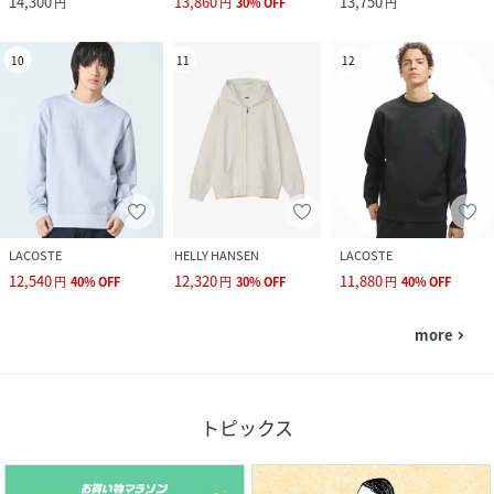
14,300
13,860
13,750
円
円
30
%
OFF
円
10
11
12
LACOSTE
HELLY HANSEN
LACOSTE
12,540
12,320
11,880
円
40
%
OFF
円
30
%
OFF
円
40
%
OFF
more
navigate_next
トピックス