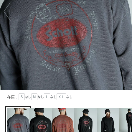
在庫：
Ｓ
なし
Ｍ
なし
Ｌ
なし
ＸＬ
なし