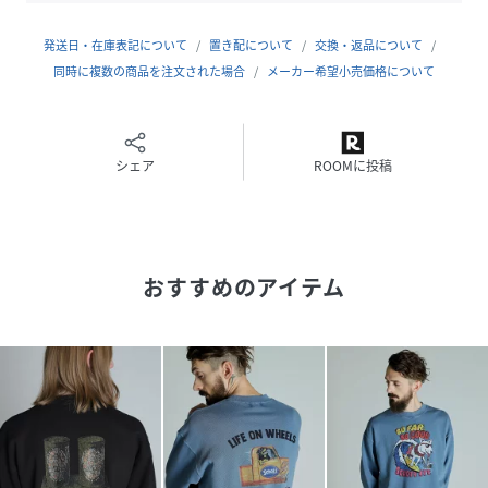
題となり、その後のライダース史に大きな影響を与えた。
そして、Schottの名を世界に知らしめたのが50年代に発表
発送日・在庫表記について
置き配について
交換・返品について
された星型のスタッズをエポレットに配した伝説のモデ
同時に複数の商品を注文された場合
メーカー希望小売価格について
ル"ワンスター"だ。
ラモーンズやセックスピストルズをはじめ、多くのアーティ
ストやモーターサイクリストに支持され、時代を超えた永遠
の定番として今なお多くの人々を魅了する。
シェア
ROOMに投稿
最近では定番モデルだけでなく、カジュアルラインも充実さ
せるなど、常に時代に合わせて進化を遂げる革新性も忘れな
い。
ライダースの歴史は永遠にSchottとともにある。
おすすめのアイテム
性別タイプ
メンズ
原産国
中国製
素材
（本体）コットン76%、ポリエステル24%
（リブ部分）コットン95%、ポリウレタン5%