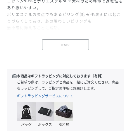
コットン50%とポリエステル50%素材のため軽量で速乾性も
あり扱いやすい。
ポリエステルの欠点でもあるピリング(毛玉)も表面には起こ
りづらくしてあり、あの煩わしいピリングも
最小限に抑えることに成功。
国内屈指のプリント工場にてアジのあるヴィンテージ加工プ
リントがボディのフェード感に相まってバランスのいいアイ
more
テムに仕上がった。
素材：綿50%ポリエステル50%
原産国：中国
redeem
本商品はギフトラッピングに対応しております（有料）
【Schott/ショット】
ご希望の際は、ラッピングと商品を一緒にご注文ください。商品
ライダースジャケットの代名詞ともいえるSchottの歴史は、
をラッピングして、ご指定の住所にお届けします。
1913年、ニューヨークでアーヴィン・ショット、ジャック・
ギフトラッピングサービスについて
ショットの兄弟によって始まった。
当初はレインコートを作る工場だったが、1928年に世界で初
めてフロントジッパーを採用したライダースジャケット
「Perfecto」シリーズを発売。
バッグ
ボックス
風呂敷
ボタン仕様しかなかった当時、画期的なジャケットとして話