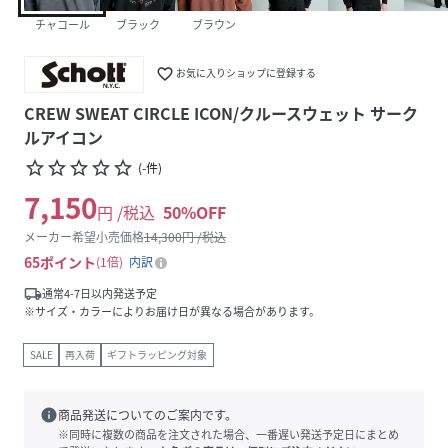
チャコール
ブラック
ブラウン
favorite_border
お気に入りショップに登録する
CREW SWEAT CIRCLE ICON/クルースウェット サーク
ルアイコン
star_border
star_border
star_border
star_border
star_border
(
-
件
)
7,150
円 /税込
50
%OFF
メーカー希望小売価格
14,300
円 /税込
65
ポイント
1倍
内訳
local_shipping
通常4-7日以内発送予定
※サイズ・カラーによりお届け日が異なる場合があります。
SALE
再入荷
ギフトラッピング対象
info
商品発送についてのご案内です。
※同時に複数の商品を注文された場合、一番遅い発送予定日にまとめ