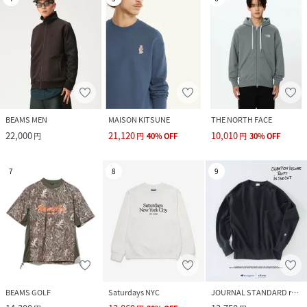
BEAMS MEN
MAISON KITSUNE
THE NORTH FACE
22,000
21,120
10,010
円
円
40
%
OFF
円
30
%
OFF
7
8
9
BEAMS GOLF
Saturdays NYC
JOURNAL STANDARD relume