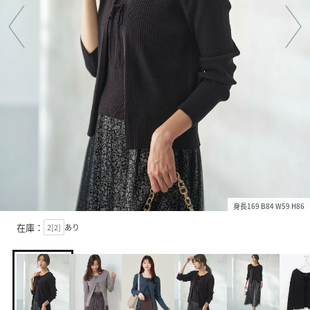
身長169 B84 W59 H86
在庫：
2[2]
あり