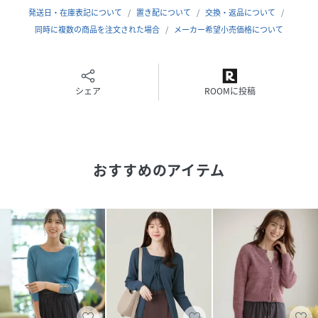
クラシカル #上品 #きれいめコーデ #きれいめスタイル #フ
発送日・在庫表記について
置き配について
交換・返品について
ェミニン #カジュアル #洗える #ウォッシャブル
同時に複数の商品を注文された場合
メーカー希望小売価格について
身長169 B84 W59 H86
シェア
ROOMに投稿
性別タイプ
レディース
原産国
中国
素材
ブラック/ダークブルー/ライトグレー/アンティ
おすすめのアイテム
ークピンク:[カーディガン]レーヨン:76%,ナイロ
ン:24%【インナー】[トップス]レーヨン:76%,ナ
イロン:24%
サイズ
2[2]
クリーニング
【本体のみ】40℃まで手洗い可 塩素系漂白不可
タンブル乾燥不可 日陰平干し乾燥 アイロンは
120℃まで 弱いドライクリーニング可 弱いウェ
ットクリーニング可
【インナー】40℃まで手洗い可 塩素系漂白不可