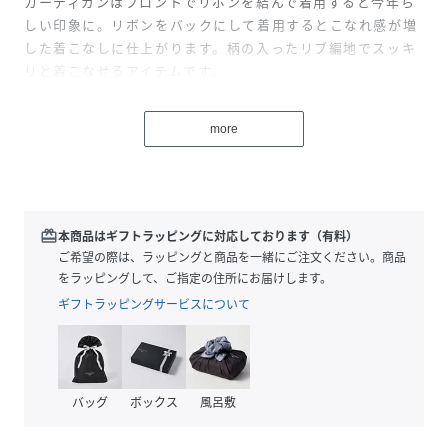
カーディガンはフロントでリボンを結んで着用すると今年ら
しい印象に。リボンをバックにして着用するとこなれ感が増
した着こなしに仕上がります。柄の入ったリブ編地でスッキ
リと着こなせるアイテムです。
■素材
more
細番手のレーヨンにナイロンをプレーティングした素材を使
用。ワイドリブに編みでラインを入れて編地に変化をつけま
した。まだ暑さの残る時期でも快適に着用していただけま
す。
こちらの商品はサイズバリエーションがございます。Rレギ
redeem
本商品はギフトラッピングに対応しております（有料）
ュラーサイズ（KRWPCA0982） S小さいサイズ
ご希望の際は、ラッピングと商品を一緒にご注文ください。商品
（KRWQCA0982） L大きいサイズ（KRWKCA0982）
をラッピングして、ご指定の住所にお届けします。
※商品画像はサンプルを使用しているため、色味やサイズ等
ギフトラッピングサービスについて
の仕様に変更がある場合がございますので、予めご了承くだ
さい。※屋外での撮影画像は、光の加減で色味が違って見え
る場合がございます。商品の色味はスタジオ撮影の画像をご
参照ください。
バッグ
ボックス
風呂敷
#anySiS #エニィシス #エニシス #エニスィス #レディース
#ニット #ツイン #セット #リブ #カーディガン #きれいめ #