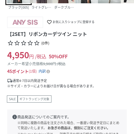
ブラック[005]
ライトグレー[003]
ダークブルー[074]
favorite_border
お気に入りショップに登録する
【2SET】リボンカーデツイン ニット
star_border
star_border
star_border
star_border
star_border
(
0
件
)
4,950
円 /税込
50
%OFF
メーカー希望小売価格
9,900
円 /税込
45
ポイント
1倍
内訳
local_shipping
通常4-7日以内発送予定
※サイズ・カラーによりお届け日が異なる場合があります。
SALE
ギフトラッピング対象
info
商品発送についてのご案内です。
※同時に複数の商品を注文された場合、一番遅い発送予定日にまとめ
て発送いたします。
お急ぎの商品は、個別にご注文ください。