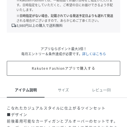
※Rakuten Fashionでは、一部商品でお届け日時をご指定いただけま
す。日時指定をしていただくと、ご希望の日にお届けできるよう手配
いたします。
※日時指定がない場合、記載されている発送予定日よりも遅れて発送
される場合がございますので、あらかじめご了承ください。
local_shipping
3,980
円以上の購入で送料無料
アプリならポイント最大3倍！
毎月エントリー＆条件達成が必要です。
詳しくはこちら
Rakuten Fashionアプリで購入する
アイテム説明
サイズ
レビュー(0)
こなれたカジュアルスタイルに仕上がるツインセット
■デザイン
前後着用可能なカーディガンとプルオーバーのセットです。