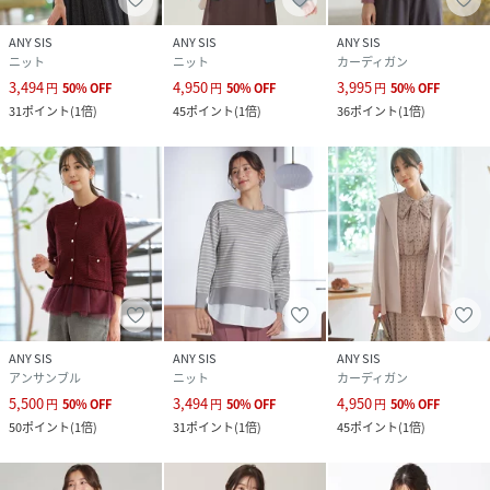
タンブル乾燥不可 日陰平干し乾燥 アイロンは
120℃まで 弱いドライクリーニング可 弱いウェ
ANY SIS
ANY SIS
ANY SIS
ットクリーニング可
ニット
ニット
カーディガン
3,494
4,950
3,995
円
50
%
OFF
円
50
%
OFF
円
50
%
OFF
品番
MS1099_KRWPCA0982
31
ポイント
(
1倍
)
45
ポイント
(
1倍
)
36
ポイント
(
1倍
)
(
KRWPCA0982-1-1 MS1099
)
ANY SIS
ANY SIS
ANY SIS
アンサンブル
ニット
カーディガン
5,500
3,494
4,950
円
50
%
OFF
円
50
%
OFF
円
50
%
OFF
50
ポイント
(
1倍
)
31
ポイント
(
1倍
)
45
ポイント
(
1倍
)