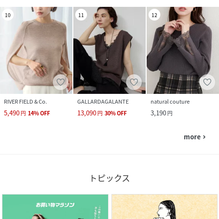
10
11
12
RIVER FIELD & Co.
GALLARDAGALANTE
natural couture
5,490
13,090
3,190
円
14
%
OFF
円
30
%
OFF
円
more
navigate_next
トピックス