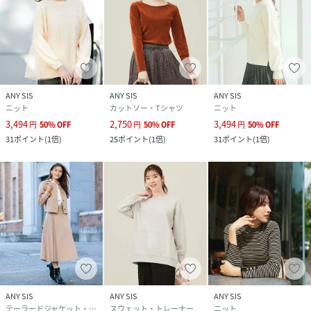
ANY SIS
ANY SIS
ANY SIS
ニット
カットソー・Tシャツ
ニット
3,494
2,750
3,494
円
50
%
OFF
円
50
%
OFF
円
50
%
OFF
31
ポイント
(
1倍
)
25
ポイント
(
1倍
)
31
ポイント
(
1倍
)
ANY SIS
ANY SIS
ANY SIS
テーラードジャケット・ブレザー
スウェット・トレーナー
ニット