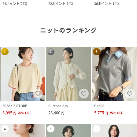
44
ポイント
(
1倍
)
22
ポイント
(
1倍
)
36
ポイント
(
1倍
)
ニット
のランキング
1
2
3
FREAK’S STORE
Curensology
GeeRA
3,995
26,400
5,775
円
20
%
OFF
円
円
25
%
OFF
4
5
6