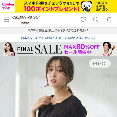
menu
home
search
favorite_border
shopping_cart
lock_outline
メニュー
トップ
検索
お気に入り
カート
ログイン
3,980円(税込)以上のお買い物で送料無料！
熊本県を中心とする地震の影響による配送遅延のお知らせ
1
/
22