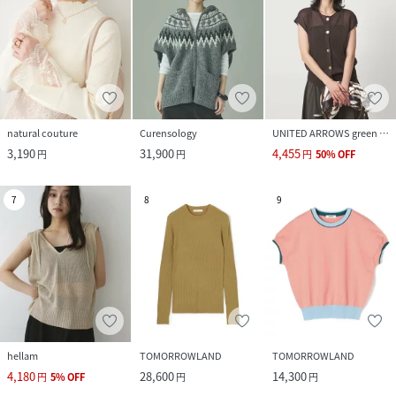
natural couture
Curensology
UNITED ARROWS green label relaxing
3,190
31,900
4,455
円
円
円
50
%
OFF
7
8
9
hellam
TOMORROWLAND
TOMORROWLAND
4,180
28,600
14,300
円
5
%
OFF
円
円