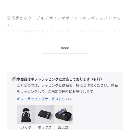
表情豊かなケーブルデザインがポイントのレギンスパンツで
す。
柔らかく伸縮性に優れているため、元気なベビーにピッタリ
のストレスフリーな穿き心地。
ユニセックスで着用いただける、トレンド感のあるニュアン
more
スカラーもポイントです♪
ヒップにあしらったポケットと「ships」ピスネームもさり
げないアクセントに！
ほど良い厚みで、パンツとしてはもちろん、スカートやワン
ピ-スと合わせたスタイルもおすすめです。
redeem
本商品はギフトラッピングに対応しております（有料）
ご希望の際は、ラッピングと商品を一緒にご注文ください。商品
をラッピングして、ご指定の住所にお届けします。
性別タイプ
キッズ
ギフトラッピングサービスについて
原産国
中国
素材
ポリエステル65%、レーヨン30%、ポリウレタ
ン5%
バッグ
ボックス
風呂敷