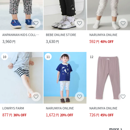
ANPANMAN KIDS COLLECTION
BEBE ONLINE STORE
NARUMIYA ONLINE
3,960
3,630
592
円
円
円
40
%
OFF
10
11
12
LOWRYS FARM
NARUMIYA ONLINE
NARUMIYA ONLINE
877
1,672
726
円
36
%
OFF
円
20
%
OFF
円
45
%
OFF
more
navigate_next