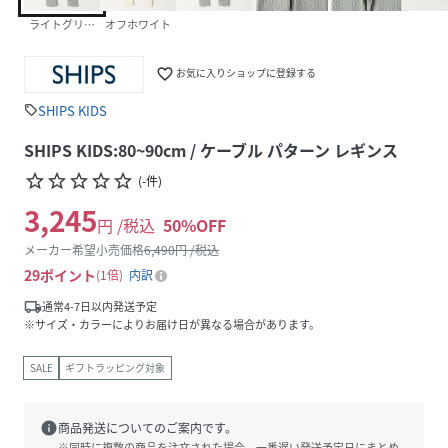
ライトグリーン
オフホワイト
favorite_border
お気に入りショップに登録する
SHIPS KIDS
sell
SHIPS KIDS:80~90cm / ケーブル パターン レギンス
star_border
star_border
star_border
star_border
star_border
(
-
件
)
3,245
円 /税込
50
%OFF
メーカー希望小売価格
6,490
円 /税込
29
ポイント
1倍
内訳
local_shipping
通常4-7日以内発送予定
※サイズ・カラーによりお届け日が異なる場合があります。
SALE
ギフトラッピング対象
info
商品発送についてのご案内です。
※同時に複数の商品を注文された場合、一番遅い発送予定日にまとめ