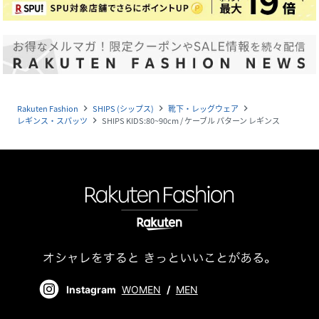
Rakuten Fashion
SHIPS (シップス)
靴下・レッグウェア
navigate_next
navigate_next
navigate_next
レギンス・スパッツ
SHIPS KIDS:80~90cm / ケーブル パターン レギンス
navigate_next
Instagram
WOMEN
/
MEN