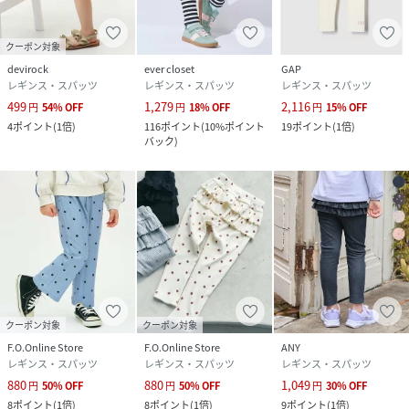
クーポン対象
devirock
ever closet
GAP
レギンス・スパッツ
レギンス・スパッツ
レギンス・スパッツ
499
1,279
2,116
円
54
%
OFF
円
18
%
OFF
円
15
%
OFF
4
ポイント
(
1倍
)
116
ポイント
(
10%ポイント
19
ポイント
(
1倍
)
バック
)
クーポン対象
クーポン対象
F.O.Online Store
F.O.Online Store
ANY
レギンス・スパッツ
レギンス・スパッツ
レギンス・スパッツ
880
880
1,049
円
50
%
OFF
円
50
%
OFF
円
30
%
OFF
8
ポイント
(
1倍
)
8
ポイント
(
1倍
)
9
ポイント
(
1倍
)