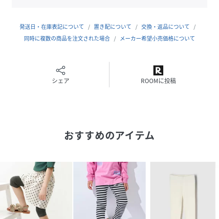
サイズ
80、90
発送日・在庫表記について
置き配について
交換・返品について
品番
MR3313_513140165
同時に複数の商品を注文された場合
メーカー希望小売価格について
(
513140165-62-01 MR3313
)
シェア
ROOMに投稿
おすすめのアイテム