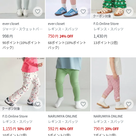
クーポン対象
ever closet
ever closet
F.O.Online Store
ジャージ・スウェットパンツ
レギンス・スパッツ
レギンス・スパッツ
998
750
1,430
円
円
24
%
OFF
円
90
ポイント
(
10%ポイント
68
ポイント
(
10%ポイント
13
ポイント
(
1倍
)
バック
)
バック
)
クーポン対象
F.O.Online Store
NARUMIYA ONLINE
NARUMIYA ONLINE
レギンス・スパッツ
レギンス・スパッツ
レギンス・スパッツ
1,155
592
790
円
50
%
OFF
円
40
%
OFF
円
20
%
OFF
10
ポイント
(
1倍
)
5
ポイント
(
1倍
)
7
ポイント
(
1倍
)