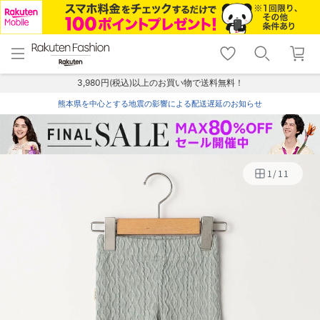
menu
home
search
favorite_border
shopping_cart
lock_outline
メニュー
トップ
検索
お気に入り
カート
ログイン
3,980円(税込)以上のお買い物で送料無料！
熊本県を中心とする地震の影響による配送遅延のお知らせ
1
/
11