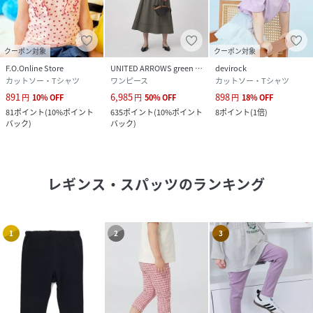
クーポン対象
クーポン対象
F.O.Online Store
UNITED ARROWS green label relaxing
devirock
カットソー・Tシャツ
ワンピース
カットソー・Tシャツ
891
6,985
898
円
10
%
OFF
円
50
%
OFF
円
18
%
OFF
81
ポイント
(
10%ポイント
635
ポイント
(
10%ポイント
8
ポイント
(
1倍
)
バック
)
バック
)
レギンス・スパッツ
のランキング
1
2
3