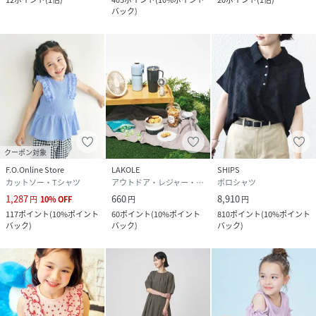
バック
)
クーポン対象
F.O.Online Store
LAKOLE
SHIPS
カットソー・Tシャツ
アウトドア・レジャー・キャンプ用品
ポロシャツ
1,287
660
8,910
円
10
%
OFF
円
円
117
ポイント
(
10%ポイント
60
ポイント
(
10%ポイント
810
ポイント
(
10%ポイント
バック
)
バック
)
バック
)