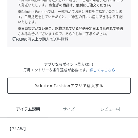
て発送いたします。
お急ぎの商品は、個別にご注文ください。
※Rakuten Fashionでは、一部商品でお届け日時をご指定いただけま
す。日時指定をしていただくと、ご希望の日にお届けできるよう手配
いたします。
※日時指定がない場合、記載されている発送予定日よりも遅れて発送
される場合がございますので、あらかじめご了承ください。
local_shipping
3,980
円以上の購入で送料無料
アプリならポイント最大3倍！
毎月エントリー＆条件達成が必要です。
詳しくはこちら
Rakuten Fashionアプリで購入する
アイテム説明
サイズ
レビュー(-)
【24AW】