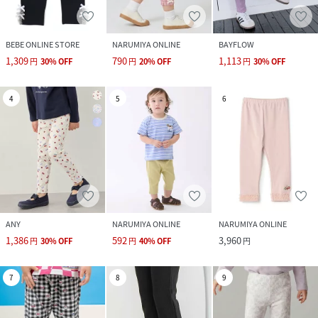
BEBE ONLINE STORE
NARUMIYA ONLINE
BAYFLOW
1,309
790
1,113
円
30
%
OFF
円
20
%
OFF
円
30
%
OFF
4
5
6
ANY
NARUMIYA ONLINE
NARUMIYA ONLINE
1,386
592
3,960
円
30
%
OFF
円
40
%
OFF
円
7
8
9