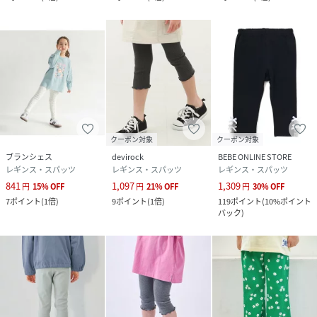
クーポン対象
クーポン対象
ブランシェス
devirock
BEBE ONLINE STORE
レギンス・スパッツ
レギンス・スパッツ
レギンス・スパッツ
841
1,097
1,309
円
15
%
OFF
円
21
%
OFF
円
30
%
OFF
7
ポイント
(
1倍
)
9
ポイント
(
1倍
)
119
ポイント
(
10%ポイント
バック
)