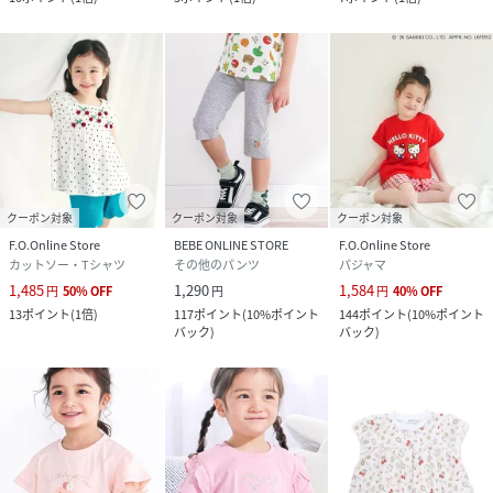
クーポン対象
クーポン対象
クーポン対象
F.O.Online Store
BEBE ONLINE STORE
F.O.Online Store
カットソー・Tシャツ
その他のパンツ
パジャマ
1,485
1,290
1,584
円
50
%
OFF
円
円
40
%
OFF
13
ポイント
(
1倍
)
117
ポイント
(
10%ポイント
144
ポイント
(
10%ポイント
バック
)
バック
)