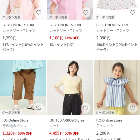
クーポン対象
クーポン対象
クーポン対象
BEBE ONLINE STORE
BEBE ONLINE STORE
BEBE ONLINE STORE
カットソー・Tシャツ
カットソー・Tシャツ
カットソー・Tシャツ
1,290
1,100
2,090
円
円
14
%
OFF
円
117
ポイント
(
10%ポイント
10
ポイント
(
1倍
)
190
ポイント
(
10%ポイント
バック
)
バック
)
クーポン対象
クーポン対象
F.O.Online Store
UNITED ARROWS green label relaxing
F.O.Online Store
その他のパンツ
ニット
チュニック
1,320
4,455
2,200
円
50
%
OFF
円
50
%
OFF
円
12
ポイント
(
1倍
)
405
ポイント
(
10%ポイント
20
ポイント
(
1倍
)