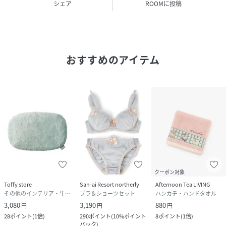
シェア
ROOMに投稿
※ふとんの中で使用した場合の目安時間です。
室温や使用環境により持続時間は異なります。
●ふとん以外でもホッカホカ♪
電源不要なので、冷えやすいお腹や足元のあたためにも。
おすすめのアイテム
おうちやオフィスなど、場所を選ばずに使用できます。
●かわいいアニマルデザインに、心もホッと癒されます。
見た目にもあたたかい、つい触りたくなるようなふわふわ素
材。
カバーは水洗いができるので、衛生的にお使いいただけま
す。
●大人気！「hocca」シリーズ
・頼れる大きめLサイズ 「hoccaLサイズ」RX41-JY
クーポン対象
・やさしいパステルカラー 「hoccaMサイズ」RX40-JY
Toffy store
San-ai Resort northerly
Afternoon Tea LIVING
・かわいい動物シリーズ 「hoccaMサイズ(アニマル）」
その他のインテリア・生活雑貨
ブラ＆ショーツセット
ハンカチ・ハンドタオル
RX43-JY（本製品）
3,080
3,190
880
円
円
円
・目元をやさしく癒します 「hoccaアイマスク（アニマ
28
ポイント
(
1倍
)
290
ポイント
(
10%ポイント
8
ポイント
(
1倍
)
バック
)
ル）」RX44-JY