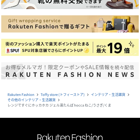
Rakuten Fashion
Toffy store (トフィーストア)
インテリア・生活雑貨
navigate_next
navigate_next
navigate_next
その他のインテリア・生活雑貨
navigate_next
レンジですぐにホッカホカ ジェル湯たんぽ hocca ねこ/うさぎ/くま