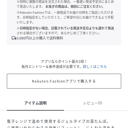
※同時に複数の商品を注文された場合、一番遅い発送予定日にまとめ
て発送いたします。
お急ぎの商品は、個別にご注文ください。
※Rakuten Fashionでは、一部商品でお届け日時をご指定いただけま
す。日時指定をしていただくと、ご希望の日にお届けできるよう手配
いたします。
※日時指定がない場合、記載されている発送予定日よりも遅れて発送
される場合がございますので、あらかじめご了承ください。
local_shipping
3,980
円以上の購入で送料無料
アプリならポイント最大3倍！
毎月エントリー＆条件達成が必要です。
詳しくはこちら
Rakuten Fashionアプリで購入する
アイテム説明
レビュー(0)
電子レンジで温めて使用するジェルタイプの湯たんぽ。
心地良いやわらかさで身体にフィットし、じんわり温めま