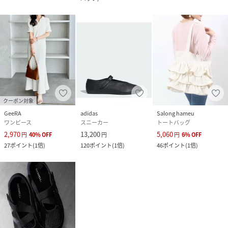
・冷える手先をじんわりあたため 「hoccaハンドウォーマ
ー」RX47-JY
・温活におすすめ 「hoccaウォームスリッパ」RX48-JY
【商品仕様】品番：RX43-JY
品名：レンジですぐにホッカホカジェル湯たんぽhoccaね
こ/うさぎ/くま
本体寸法：約250×180mm（耳・しっぽ含まず）
クーポン対象
※専用布カバーに入れた状態
GeeRA
adidas
Salong hameu
重量：約700g
ワンピース
スニーカー
トートバッグ
※専用布カバーに入れた状態
2,970
13,200
5,060
円
40
%
OFF
円
円
6
%
OFF
主な材質：専用布カバー：ポリエステル100%/中材：水、ゲ
27
ポイント
(
1倍
)
120
ポイント
(
1倍
)
46
ポイント
(
1倍
)
ル化剤
性別タイプ
ユニセックス
サイズ
FREE
品番
MQ9388_RX43