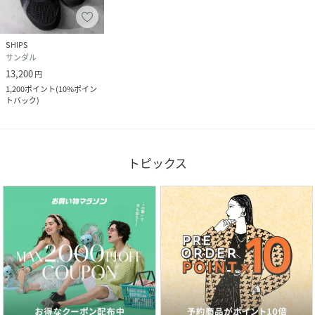
(
RX43-JY-BR-F MQ9388
)
SHIPS
サンダル
13,200
円
1,200
ポイント
(
10%ポイン
トバック
)
トピックス