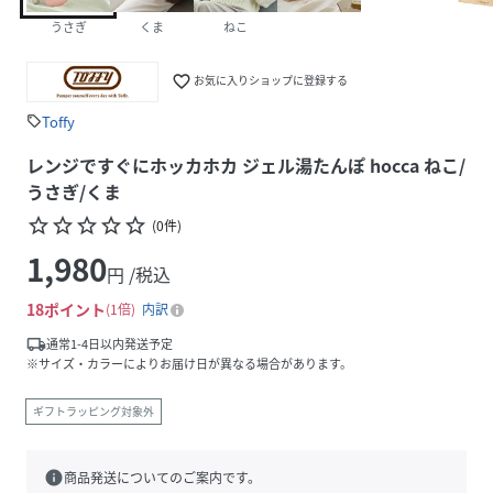
うさぎ
くま
ねこ
favorite_border
お気に入りショップに登録する
Toffy
sell
レンジですぐにホッカホカ ジェル湯たんぽ hocca ねこ/
うさぎ/くま
star_border
star_border
star_border
star_border
star_border
(
0
件
)
1,980
円 /税込
18
ポイント
1倍
内訳
local_shipping
通常1-4日以内発送予定
※サイズ・カラーによりお届け日が異なる場合があります。
ギフトラッピング対象外
info
商品発送についてのご案内です。