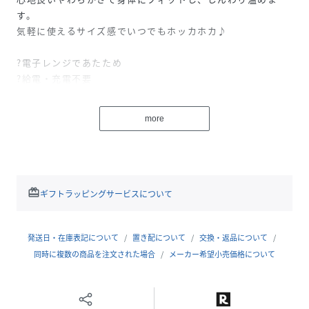
す。
気軽に使えるサイズ感でいつでもホッカホカ♪
?電子レンジであたため
?給電・充電不要
?お湯交換不要
?約7時間温かさ持続
more
?洗える布カバー
●やわらかいジェルタイプでとろける心地よさ！
●電子レンジでチンしてすぐにあたたか！必要なときにすぐ
redeem
ギフトラッピングサービスについて
温められます。
※Mサイズ／500Wで3分、600Wで2分30秒加熱します。
繰り返し使えて環境にもお財布にもやさしい。
発送日・在庫表記について
置き配について
交換・返品について
同時に複数の商品を注文された場合
メーカー希望小売価格について
●ふとんに入れて7時間温かさが持続
就寝時にふとんに入れれば、朝までホッカホカ！
寒い季節にも快適なお休み時間をサポートします。