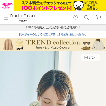
menu
home
search
favorite_border
shopping_cart
lock_outline
メニュー
トップ
検索
お気に入り
カート
ログイン
3,980円(税込)以上のお買い物で送料無料！
熊本県を中心とする地震の影響による配送遅延のお知らせ
1
/
24