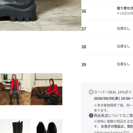
取り寄せ(
36
4-15日以
37
在庫なし
38
在庫なし
39
在庫なし
schedule
スーパーDEAL
10
%ポイ
2026/08/05(水) 10:00
※本対象期間終了後、同一
あります。
info
商品発送についてのご案
※同時に複数の商品を注文
す。
お急ぎの商品は、個
※Rakuten Fashi