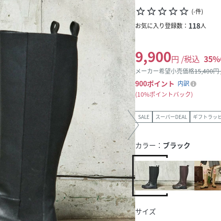
star_border
star_border
star_border
star_border
star_border
(
-
件
)
118
お気に入り登録数：
人
9,900
円 /税込
35
%
メーカー希望小売価格
15,400
円
900
ポイント
内訳
10%ポイントバック
SALE
スーパーDEAL
ギフトラッ
カラー：
ブラック
サイズ