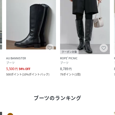
クーポン対象
AU BANNISTER
ROPE' PICNIC
ブーツ
ブーツ
5,500
8,789
円
54
%
OFF
円
500
ポイント
(
10%ポイントバック
)
79
ポイント
(
1倍
)
ブーツ
のランキング