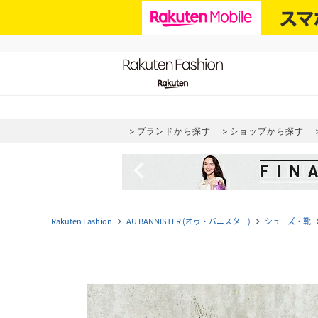
ブランドから探す
ショップから探す
navigate_before
Rakuten Fashion
AU BANNISTER (オゥ・バニスター)
シューズ・靴
navigate_next
navigate_next
naviga