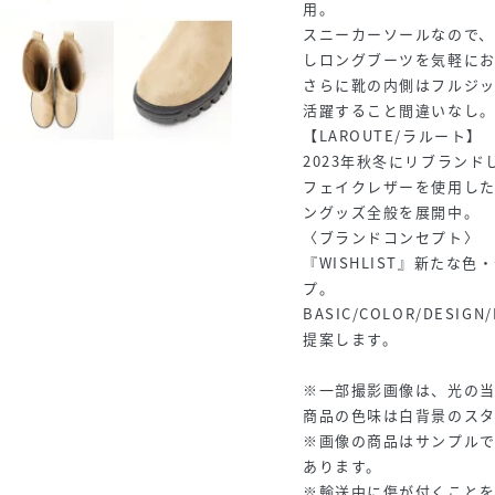
用。
スニーカーソールなので
しロングブーツを気軽に
さらに靴の内側はフルジッ
活躍すること間違いなし
【LAROUTE/ラルート】
2023年秋冬にリブラン
フェイクレザーを使用し
ングッズ全般を展開中。
〈ブランドコンセプト〉
『WISHLIST』新たな
プ。
BASIC/COLOR/DES
提案します。
※一部撮影画像は、光の
商品の色味は白背景のス
※画像の商品はサンプル
あります。
※輸送中に傷が付くこと