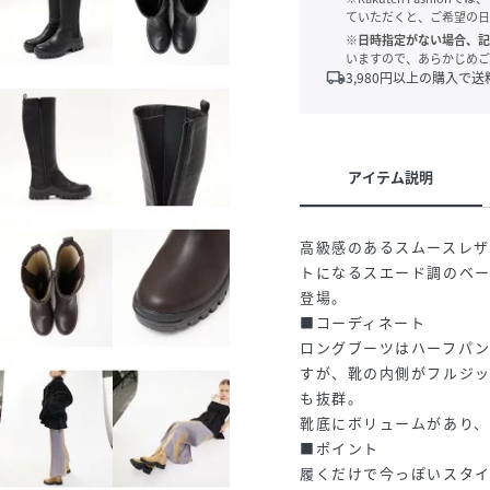
ていただくと、ご希望の日
※日時指定がない場合、記
いますので、あらかじめご
local_shipping
3,980
円以上の購入で送
アイテム説明
高級感のあるスムースレザ
トになるスエード調のベ
登場。
■コーディネート
ロングブーツはハーフパ
すが、靴の内側がフルジ
も抜群。
靴底にボリュームがあり
■ポイント
履くだけで今っぽいスタ