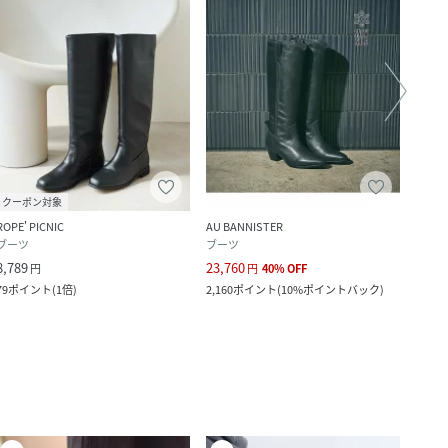
クーポン対象
ROPE' PICNIC
AU BANNISTER
B.C S
ブーツ
ブーツ
ブー
8,789
23,760
6,160
円
円
40
%
OFF
79
ポイント
(
1倍
)
2,160
ポイント
(
10%ポイントバック
)
56
ポ