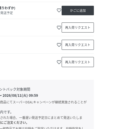
残りわずか)
favorite_border
かごに追加
内発送予定
favorite_border
再入荷リクエスト
favorite_border
再入荷リクエスト
favorite_border
再入荷リクエスト
ントバック対象期間
〜
2026/08/11(火) 09:59
商品にてスーパーDEALキャンペーンが継続実施されることが
内です。
された場合、一番遅い発送予定日にまとめて発送いたしま
別にご注文ください。
onでは、一部商品でお届け日時をご指定いただけます。日時指定をし