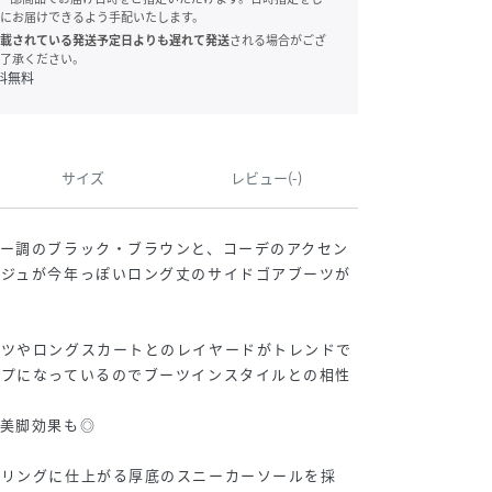
にお届けできるよう手配いたします。
載されている発送予定日よりも遅れて発送
される場合がござ
了承ください。
料無料
サイズ
レビュー(-)
ー調のブラック・ブラウンと、コーデのアクセン
ージュが今年っぽいロング丈のサイドゴアブーツが
ンツやロングスカートとのレイヤードがトレンドで
ップになっているのでブーツインスタイルとの相性
、美脚効果も◎
イリングに仕上がる厚底のスニーカーソールを採