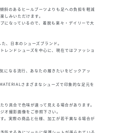
、傾斜のあるヒールブーツよりも足への負担を軽減
お楽しみいただけます。
プになっているので、着脱も楽々・デイリーで大
。
ドした、日本のシューズブランド。
たトレンドシューズを中心に、現在ではファッショ
色・気になる流行、あなたの履きたいをピックアッ
IGN/MATERIALさまざまなシューズで印象的な足元を
当たり具合で色味が違って見える場合があります。
タジオ撮影画像をご参照下さい。
です。実際の商品と仕様、加工が若干異なる場合が
を予防する為にソールに保護シートが張られている