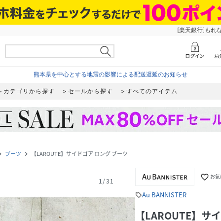
[楽天銀行]もれ
熊本県を中心とする地震の影響による配送遅延のお知らせ
カテゴリから探す
セールから探す
すべてのアイテム
ブーツ
【LAROUTE】サイドゴア ロング ブーツ
te_next
navigate_next
favorite_border
お気
1
/
31
Au BANNISTER
sell
【LAROUTE】サ