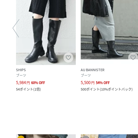
SHIPS
AU BANNISTER
ブーツ
ブーツ
5,984
5,500
円
60
%
OFF
円
54
%
OFF
54
ポイント
(
1倍
)
500
ポイント
(
10%ポイントバック
)