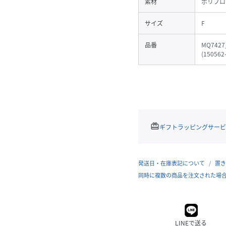
素材
ポリプロ
サイズ
F
品番
MQ7427
(
150562
redeem
ギフトラッピングサービ
発送日・在庫表記について
置き
同時に複数の商品を注文された場
LINEで送る