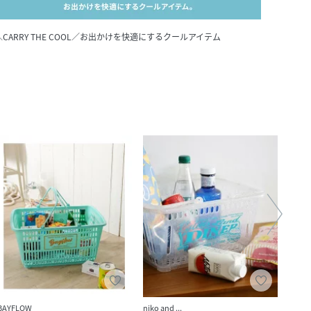
＼CARRY THE COOL／お出かけを快適にするクールアイテム
BAYFLOW
niko and ...
niko a