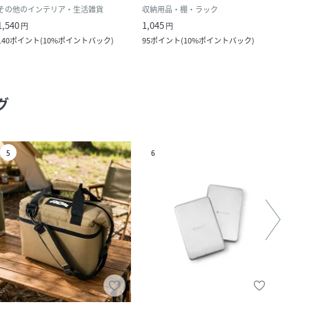
その他のインテリア・生活雑貨
収納用品・棚・ラック
1,540
1,045
1,980
円
円
140
ポイント
(
10%ポイントバック
)
95
ポイント
(
10%ポイントバック
)
180
ポ
グ
5
6
7