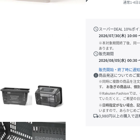
F
通常1-4
schedule
スーパーDEAL
10
%ポイ
2026/07/30(木) 10:00
※本対象期間終了後、同一
あります。
schedule
販売期間
2026/08/05(水) 00:30
販売開始・終了時に通知
info
商品発送についてのご案
※同時に複数の商品を注文
す。
お急ぎの商品は、個
※Rakuten Fashi
ていただくと、ご希望の日
※日時指定がない場合、記
いますので、あらかじめご
local_shipping
3,980
円以上の購入で送