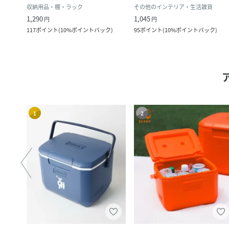
プ用品
収納用品・棚・ラック
その他のインテリア・生活雑貨
1,290
1,045
円
円
117
ポイント
(
10%ポイントバック
)
95
ポイント
(
10%ポイントバック
)
1
2