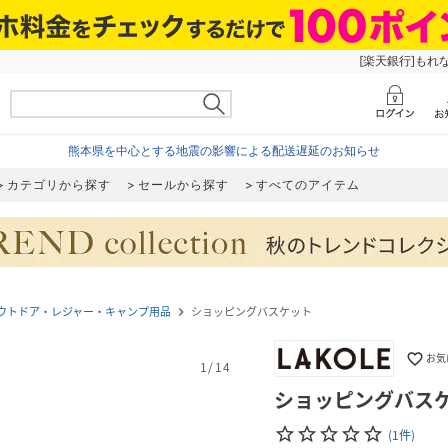
[楽天銀行]もれ
熊本県を中心とする地震の影響による配送遅延のお知らせ
カテゴリから探す
セールから探す
すべてのアイテム
ウトドア・レジャー・キャンプ用品
ショッピングバスケット
navigate_next
favorite_border
お気
1
/
14
ショッピングバス
star_border
star_border
star_border
star_border
star_border
(
1
件
)