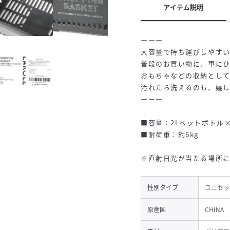
アイテム説明
ーーー
大容量で持ち運びしやす
普段のお買い物に、車にひ
おもちゃなどの収納として
汚れたら洗えるのも、嬉
ーーー
■容量：2Lペットボトル×
■耐荷重：約6kg
※直射日光が当たる場所に
性別タイプ
ユニセッ
原産国
CHINA