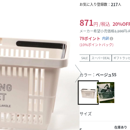
217
お気に入り登録数：
人
871
円 /税込
20
%OF
メーカー希望小売価格
1,100
円 
79
ポイント
内訳
10%ポイントバック
SALE
スーパーDEAL
ギフトラッ
カラー：
ベージュ55
サイズ
在庫あり