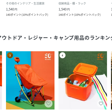
その他のインテリア・生活雑貨
収納用品・棚・ラック
1,540
1,540
円
円
140
ポイント
(
10%ポイントバック
)
140
ポイント
(
10%ポイントバック
)
アウトドア・レジャー・キャンプ用品
のランキン
3
4