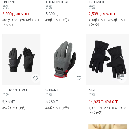
FREEKNOT
THE NORTH FACE
FREEKNOT
手袋
手袋
手袋
3,300
5,390
2,508
円
40
%
OFF
円
円
40
%
OFF
600
ポイント
(
20%ポイント
49
ポイント
(
1倍
)
456
ポイント
(
20%ポイント
バック
)
バック
)
THE NORTH FACE
CHROME
AIGLE
手袋
手袋
手袋
9,350
5,280
14,520
円
円
円
40
%
OFF
85
ポイント
(
1倍
)
48
ポイント
(
1倍
)
1,320
ポイント
(
10%ポイン
トバック
)