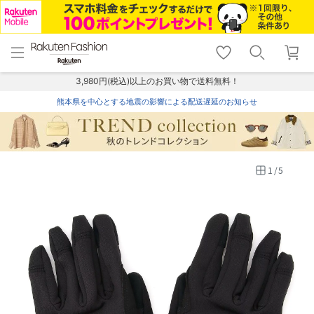
menu
home
search
favorite_border
shopping_cart
lock_outline
メニュー
トップ
検索
お気に入り
カート
ログイン
3,980円(税込)以上のお買い物で送料無料！
熊本県を中心とする地震の影響による配送遅延のお知らせ
1
/
5