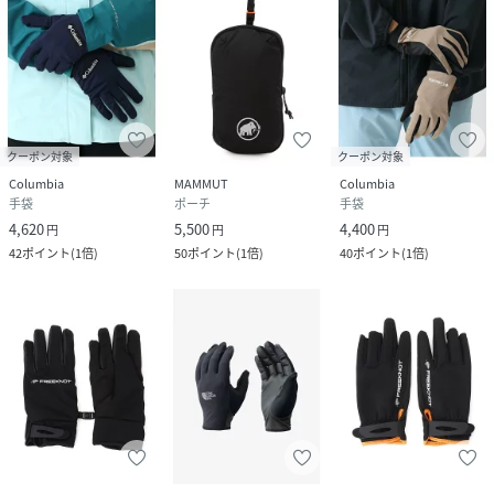
クーポン対象
クーポン対象
Columbia
MAMMUT
Columbia
手袋
ポーチ
手袋
4,620
5,500
4,400
円
円
円
42
ポイント
(
1倍
)
50
ポイント
(
1倍
)
40
ポイント
(
1倍
)