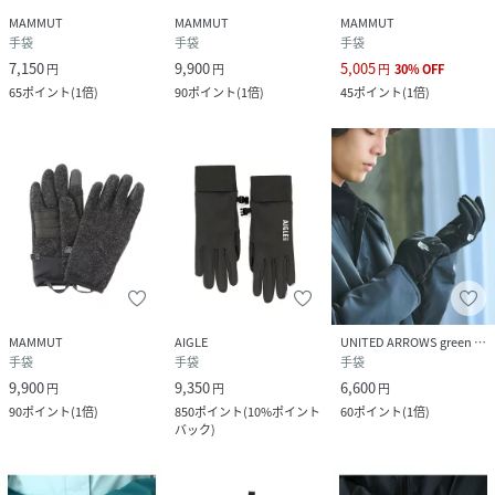
MAMMUT
MAMMUT
MAMMUT
手袋
手袋
手袋
7,150
9,900
5,005
円
円
円
30
%
OFF
65
ポイント
(
1倍
)
90
ポイント
(
1倍
)
45
ポイント
(
1倍
)
MAMMUT
AIGLE
UNITED ARROWS green label relaxing
手袋
手袋
手袋
9,900
9,350
6,600
円
円
円
90
ポイント
(
1倍
)
850
ポイント
(
10%ポイント
60
ポイント
(
1倍
)
バック
)