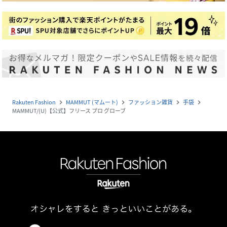
Rakuten Fashion
MAMMUT (マムート)
ファッション雑貨
手袋
navigate_next
navigate_next
navigate_next
navigate_next
MAMMUT/(U)【公式】フリース プロ グローブ