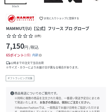
black
favorite_border
お気に入りショップに登録する
MAMMUT/(U)【公式】フリース プロ グローブ
star_border
star_border
star_border
star_border
star_border
(
0
件
)
7,150
円 /税込
65
ポイント
1倍
内訳
local_shipping
12時までの注文で当日出荷
※サイズ・カラーによりお届け日が異なる場合があります。
ギフトラッピング対象
info
商品発送についてのご案内です。
※同時に複数の商品を注文された場合、一番遅い発送予定日にまとめ
て発送いたします。
お急ぎの商品は、個別にご注文ください。
※Rakuten Fashionでは、一部商品でお届け日時をご指定いただけま
す。日時指定をしていただくと、ご希望の日にお届けできるよう手配