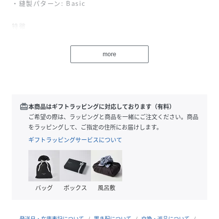
・縫製パターン: Basic
特徴
・アウター素材
・インナーグローブとしても使用可能
more
・タッチスクリーン対応
・軽量・速乾性
※Rakuten Fashionでの販売表記サイズは、アパレル：
EUROSサイズ、シューズ：UKサイズとなります。
redeem
本商品はギフトラッピングに対応しております（有料）
ご希望の際は、ラッピングと商品を一緒にご注文ください。商品
をラッピングして、ご指定の住所にお届けします。
性別タイプ
ユニセックス
ギフトラッピングサービスについて
原産国
ベトナム
素材
メイン布地:ポリエステル93%
ポリウレタン7%
バッグ
ボックス
風呂敷
補強部分:ナイロン100%
サイズ
6、7、8、9
発送日・在庫表記について
置き配について
交換・返品について