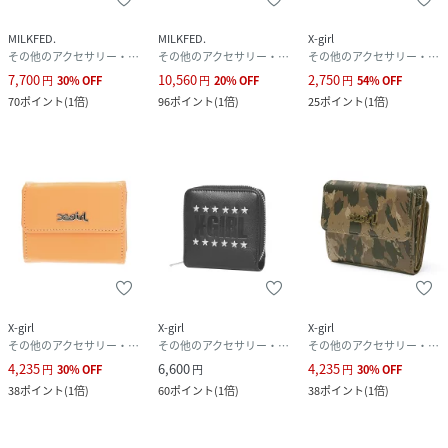
性別タイプ
レディース
MILKFED.
MILKFED.
X-girl
その他のアクセサリー・腕時計
その他のアクセサリー・腕時計
その他のアクセサリー・腕時計
7,700
10,560
2,750
原産国
中国製
円
30
%
OFF
円
20
%
OFF
円
54
%
OFF
70
ポイント
(
1倍
)
96
ポイント
(
1倍
)
25
ポイント
(
1倍
)
素材
本体:牛革 裏地:レーヨン
サイズ
ONE_SIZE
品番
MQ5661_103244054010
(
103244054010-10-009 MQ5661
)
X-girl
X-girl
X-girl
その他のアクセサリー・腕時計
その他のアクセサリー・腕時計
その他のアクセサリー・腕時計
4,235
6,600
4,235
円
30
%
OFF
円
円
30
%
OFF
38
ポイント
(
1倍
)
60
ポイント
(
1倍
)
38
ポイント
(
1倍
)