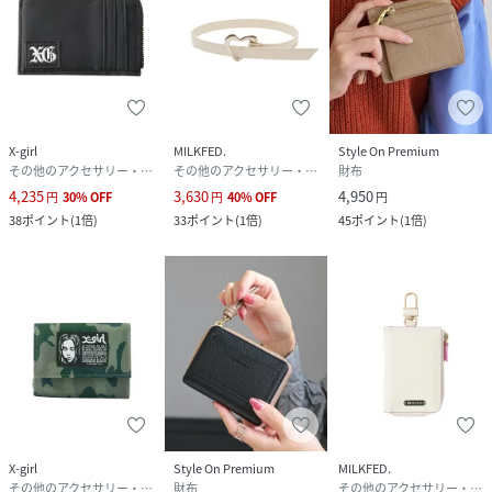
X-girl
MILKFED.
Style On Premium
その他のアクセサリー・腕時計
その他のアクセサリー・腕時計
財布
4,235
3,630
4,950
円
30
%
OFF
円
40
%
OFF
円
38
ポイント
(
1倍
)
33
ポイント
(
1倍
)
45
ポイント
(
1倍
)
X-girl
Style On Premium
MILKFED.
その他のアクセサリー・腕時計
財布
その他のアクセサリー・腕時計