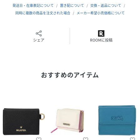
発送日・在庫表記について
置き配について
交換・返品について
【取り扱い注意事項】
同時に複数の商品を注文された場合
メーカー希望小売価格について
・アテンションタグ・洗濯表示を必ずご確認の上、ご使用下
さい。
・画像の商品は光の照射や角度により、実物と色味が異なる
場合がございます。
シェア
ROOMに投稿
また表示のサイズ感と実物は若干異なる場合もございますの
で、予めご了承ください。
・商品の色味の目安は、商品単体の画像をご参照ください。
・画像の商品はサンプルとなります。実際の商品と色味、仕
おすすめのアイテム
様、加工、サイズ、素材等が若干異なる場合がございます。
・予約商品など一部商品につきましては、生産の都合上、お
届け時期が前後する場合がございます。
商品コード 103244054010
(店舗でお問い合わせの際には、上記品番をお伝え下さい。)
サイズ/縦/横/奥行き
ONE SIZE/9.2/12/2