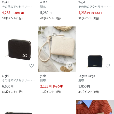
X-girl
A.M.S.
X-girl
その他のアクセサリー・腕時計
財布
その他のアクセサリー・腕時計
4,235
5,280
4,235
円
30
%
OFF
円
円
30
%
OFF
38
ポイント
(
1倍
)
48
ポイント
(
1倍
)
38
ポイント
(
1倍
)
X-girl
yield
Legato Largo
その他のアクセサリー・腕時計
財布
財布
6,600
2,123
3,850
円
円
3
%
OFF
円
60
ポイント
(
1倍
)
19
ポイント
(
1倍
)
35
ポイント
(
1倍
)