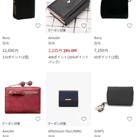
クーポン対象
Rora
Amulet
Rora
財布
財布
財布
12,650
2,235
7,150
円
円
25
%
OFF
円
115
ポイント
(
1倍
)
406
ポイント
(
20%ポイント
65
ポイント
(
1倍
)
バック
)
クーポン対象
クーポン対象
Amulet
Afternoon Tea LIVING
SHIPS
財布
財布
財布