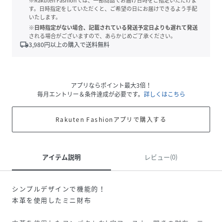
※Rakuten Fashionでは、一部商品でお届け日時をご指定いただけま
す。日時指定をしていただくと、ご希望の日にお届けできるよう手配
いたします。
※日時指定がない場合、記載されている発送予定日よりも遅れて発送
される場合がございますので、あらかじめご了承ください。
local_shipping
3,980
円以上の購入で送料無料
アプリならポイント最大3倍！
毎月エントリー＆条件達成が必要です。
詳しくはこちら
Rakuten Fashionアプリで購入する
アイテム説明
レビュー(0)
シンプルデザインで機能的！
本革を使用したミニ財布