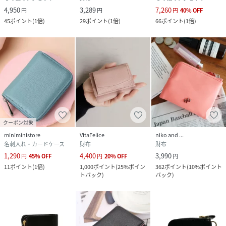
4,950
3,289
7,260
円
円
円
40
%
OFF
45
ポイント
(
1倍
)
29
ポイント
(
1倍
)
66
ポイント
(
1倍
)
クーポン対象
miniministore
VitaFelice
niko and ...
名刺入れ・カードケース
財布
財布
1,290
4,400
3,990
円
45
%
OFF
円
20
%
OFF
円
11
ポイント
(
1倍
)
1,000
ポイント
(
25%ポイン
362
ポイント
(
10%ポイント
トバック
)
バック
)