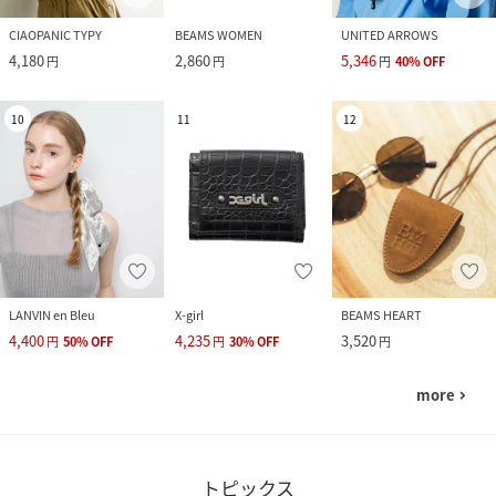
CIAOPANIC TYPY
BEAMS WOMEN
UNITED ARROWS
4,180
2,860
5,346
円
円
円
40
%
OFF
10
11
12
LANVIN en Bleu
X-girl
BEAMS HEART
4,400
4,235
3,520
円
50
%
OFF
円
30
%
OFF
円
more
navigate_next
トピックス