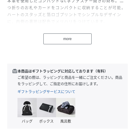
本革を使用したコンパクトなL字ファスナー開きの財布。二
つ折りのお札やカードをコンパクトに収納することが可能。
ハートのスタッズと箔ロゴプリントでシンプルなデザイン
に、内側の裏地は配色でメリハリをつけています。
内側には鍵などを取り付けるキーホルダー付き（取り外し
可）。
more
本体外側にはＤカンが付いているので、ストラップやキーホ
ルダーなどを付けてアレンジが可能です。
シンプルなデザインで、長く愛用できる本革製がうれしいア
イテム。クリスマスのプレゼントにもおすすめ◎
redeem
本商品はギフトラッピングに対応しております（有料）
●仕様
ご希望の際は、ラッピングと商品を一緒にご注文ください。商品
・メイン開閉部：ファスナー
をラッピングして、ご指定の住所にお届けします。
・カードポケット×4
ギフトラッピングサービスについて
・キーホルダー×1（取り外し可能）
・オープンポケット×1
・Dカン付き
バッグ
ボックス
風呂敷
【MILKFED.（ミルクフェド）】