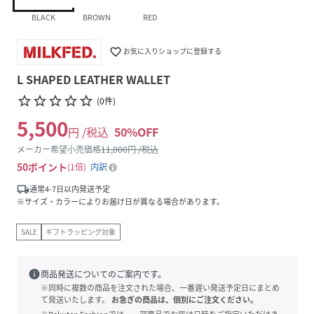
BLACK
BROWN
RED
favorite_border
お気に入りショップに登録する
L SHAPED LEATHER WALLET
star_border
star_border
star_border
star_border
star_border
(
0
件
)
5,500
円 /税込
50
%OFF
メーカー希望小売価格
11,000
円 /税込
50
ポイント
1倍
内訳
local_shipping
通常4-7日以内発送予定
※サイズ・カラーによりお届け日が異なる場合があります。
SALE
ギフトラッピング対象
info
商品発送についてのご案内です。
※同時に複数の商品を注文された場合、一番遅い発送予定日にまとめ
て発送いたします。
お急ぎの商品は、個別にご注文ください。