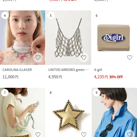
4
5
6
CAROLINA GLASER
UNITED ARROWS green label relaxing
X-girl
11,000
4,950
4,235
円
円
円
30
%
OFF
7
8
9