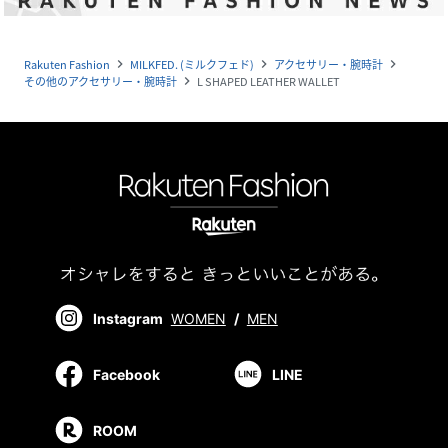
Rakuten Fashion
MILKFED. (ミルクフェド)
アクセサリー・腕時計
navigate_next
navigate_next
navigate_next
その他のアクセサリー・腕時計
L SHAPED LEATHER WALLET
navigate_next
Instagram
WOMEN
/
MEN
Facebook
LINE
ROOM