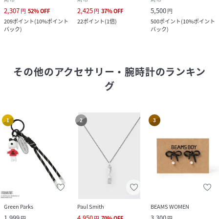
2,307
2,425
5,500
円
52
%
OFF
円
37
%
OFF
円
209
ポイント
(
10%ポイント
22
ポイント
(
1倍
)
500
ポイント
(
10%ポイント
バック
)
バック
)
その他のアクセサリー・腕時計
のランキン
グ
1
2
3
Green Parks
Paul Smith
BEAMS WOMEN
1,999
4,950
3,300
円
円
70
%
OFF
円