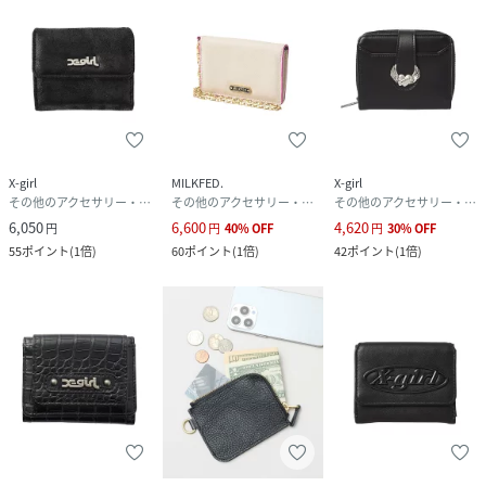
X-girl
MILKFED.
X-girl
その他のアクセサリー・腕時計
その他のアクセサリー・腕時計
その他のアクセサリー・腕時計
6,050
6,600
4,620
円
円
40
%
OFF
円
30
%
OFF
55
ポイント
(
1倍
)
60
ポイント
(
1倍
)
42
ポイント
(
1倍
)