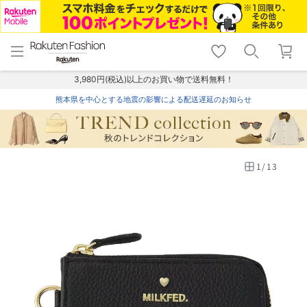
menu
home
search
favorite_border
shopping_cart
lock_outline
メニュー
トップ
検索
お気に入り
カート
ログイン
3,980円(税込)以上のお買い物で送料無料！
熊本県を中心とする地震の影響による配送遅延のお知らせ
1
/
13