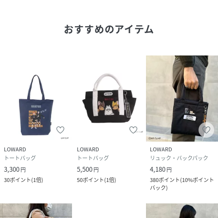
ツムキツネ・サムキツネの刺繍をデザインしております。
ハンドルテープにプリントされた『ハイキュー!!』のロゴが
おすすめのアイテム
アクセントになっております。
ATTENTION
画像はイメージとなります。お使いのモニターに
よっては実際の商品と【色味】【質感】等の
相違がある場合がございます。
LOWARD
LOWARD
LOWARD
性別タイプ
ユニセックス
トートバッグ
トートバッグ
リュック・バックパック
3,300
5,500
4,180
円
円
円
サイズ
ﾌﾘｰ
30
ポイント
(
1倍
)
50
ポイント
(
1倍
)
380
ポイント
(
10%ポイント
バック
)
品番
MQ5625_ODHQ52
(
ODHQ52-23-F MQ5625
)