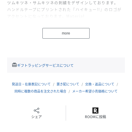
ツムキツネ・サムキツネの刺繍をデザインしております。
ハンドルテープにプリントされた『ハイキュー!!』のロゴが
アクセントになっております。Material
コットン
more
Size
W25cm×H22cm×D11cm
Weight
本体：約140g
redeem
ギフトラッピングサービスについて
Spec
【内側】
発送日・在庫表記について
置き配について
交換・返品について
オープンポケット×1
同時に複数の商品を注文された場合
メーカー希望小売価格について
■商品説明
お弁当箱や500mlペットボトルも収納可能な使いやすいサイ
シェア
ROOMに投稿
ズのミニトートは、幅広い場面で活躍してくれます。
前面には「稲荷崎高校」をイメージした色合いの刺繍文字
や、