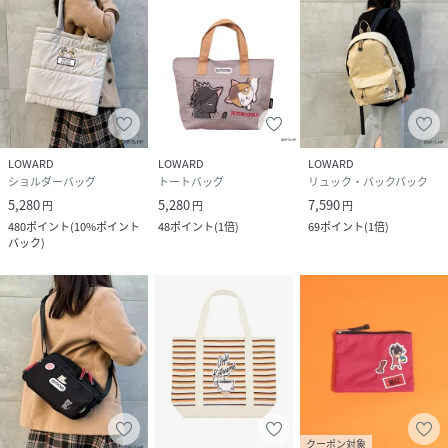
LOWARD
LOWARD
LOWARD
ショルダーバッグ
トートバッグ
リュック・バックパック
5,280
5,280
7,590
円
円
円
480
ポイント
(
10%ポイント
48
ポイント
(
1倍
)
69
ポイント
(
1倍
)
バック
)
クーポン対象