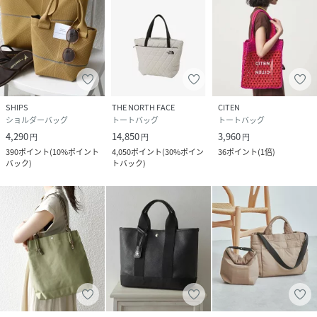
SHIPS
THE NORTH FACE
CITEN
ショルダーバッグ
トートバッグ
トートバッグ
4,290
14,850
3,960
円
円
円
390
ポイント
(
10%ポイント
4,050
ポイント
(
30%ポイン
36
ポイント
(
1倍
)
バック
)
トバック
)