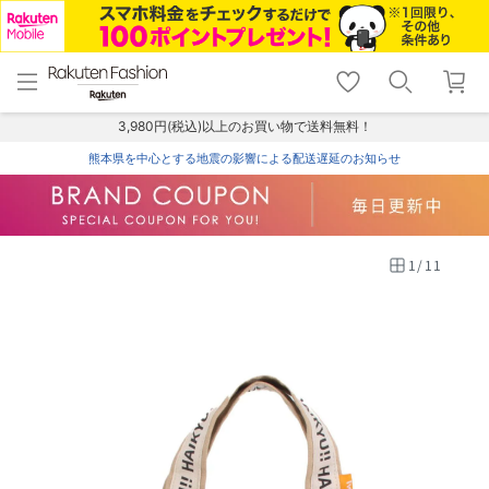
menu
home
search
favorite_border
shopping_cart
lock_outline
メニュー
トップ
検索
お気に入り
カート
ログイン
3,980円(税込)以上のお買い物で送料無料！
熊本県を中心とする地震の影響による配送遅延のお知らせ
1
/
11