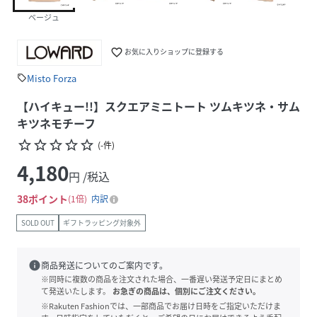
ベージュ
favorite_border
お気に入りショップに登録する
Misto Forza
sell
【ハイキュー!!】スクエアミニトート ツムキツネ・サム
キツネモチーフ
star_border
star_border
star_border
star_border
star_border
(
-
件
)
4,180
円 /税込
38
ポイント
1倍
内訳
SOLD OUT
ギフトラッピング対象外
info
商品発送についてのご案内です。
※同時に複数の商品を注文された場合、一番遅い発送予定日にまとめ
て発送いたします。
お急ぎの商品は、個別にご注文ください。
※Rakuten Fashionでは、一部商品でお届け日時をご指定いただけま