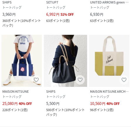
SHIPS
SETUP7
UNITED ARROWS green label relaxing
トートバッグ
トートバッグ
トートバッグ
3,960
6,992
6,930
円
円
51
%
OFF
円
360
ポイント
(
10%ポイント
63
ポイント
(
1倍
)
63
ポイント
(
1倍
)
バック
)
MAISON KITSUNE
SHIPS
MAISON KITSUNE ARCHIVES
トートバッグ
トートバッグ
トートバッグ
25,080
5,500
10,560
円
40
%
OFF
円
円
40
%
OFF
228
ポイント
(
1倍
)
500
ポイント
(
10%ポイント
96
ポイント
(
1倍
)
バック
)