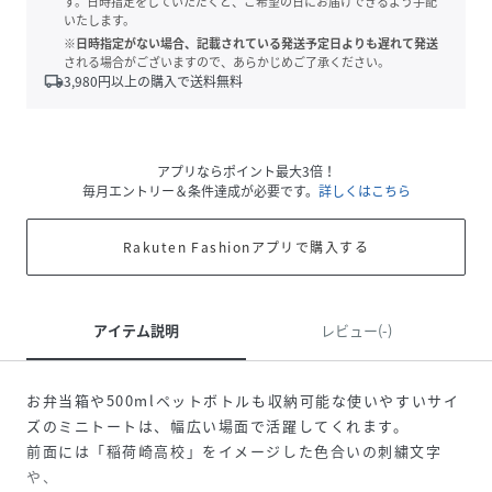
す。日時指定をしていただくと、ご希望の日にお届けできるよう手配
いたします。
※日時指定がない場合、記載されている発送予定日よりも遅れて発送
される場合がございますので、あらかじめご了承ください。
local_shipping
3,980
円以上の購入で送料無料
アプリならポイント最大3倍！
毎月エントリー＆条件達成が必要です。
詳しくはこちら
Rakuten Fashionアプリで購入する
アイテム説明
レビュー(-)
お弁当箱や500mlペットボトルも収納可能な使いやすいサイ
ズのミニトートは、幅広い場面で活躍してくれます。
前面には「稲荷崎高校」をイメージした色合いの刺繍文字
や、