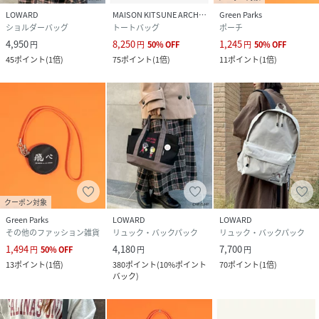
LOWARD
MAISON KITSUNE ARCHIVES
Green Parks
ショルダーバッグ
トートバッグ
ポーチ
4,950
8,250
1,245
円
円
50
%
OFF
円
50
%
OFF
45
ポイント
(
1倍
)
75
ポイント
(
1倍
)
11
ポイント
(
1倍
)
クーポン対象
Green Parks
LOWARD
LOWARD
その他のファッション雑貨
リュック・バックパック
リュック・バックパック
1,494
4,180
7,700
円
50
%
OFF
円
円
13
ポイント
(
1倍
)
380
ポイント
(
10%ポイント
70
ポイント
(
1倍
)
バック
)