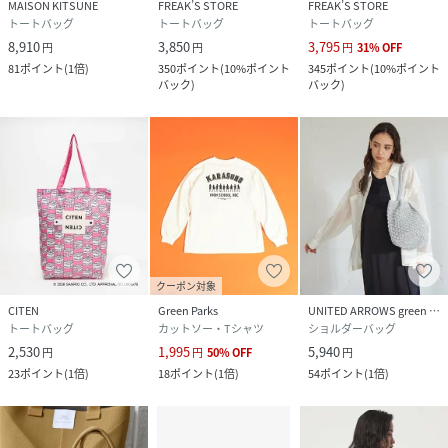
MAISON KITSUNE
FREAK’S STORE
FREAK’S STORE
トートバッグ
トートバッグ
トートバッグ
8,910
3,850
3,795
円
円
円
31
%
OFF
81
ポイント
(
1倍
)
350
ポイント
(
10%ポイント
345
ポイント
(
10%ポイント
バック
)
バック
)
クーポン対象
CITEN
Green Parks
UNITED ARROWS green label relaxing
トートバッグ
カットソー・Tシャツ
ショルダーバッグ
2,530
1,995
5,940
円
円
50
%
OFF
円
23
ポイント
(
1倍
)
18
ポイント
(
1倍
)
54
ポイント
(
1倍
)