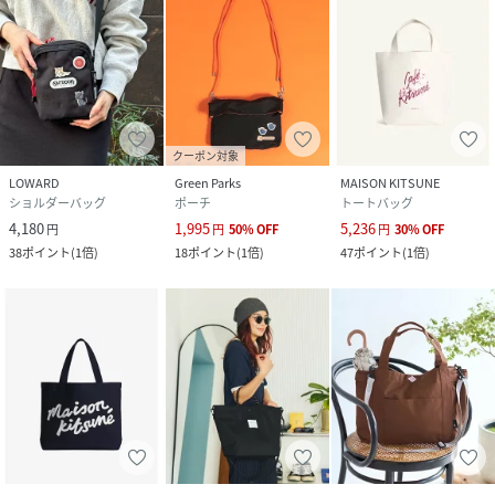
クーポン対象
LOWARD
Green Parks
MAISON KITSUNE
ショルダーバッグ
ポーチ
トートバッグ
4,180
1,995
5,236
円
円
50
%
OFF
円
30
%
OFF
38
ポイント
(
1倍
)
18
ポイント
(
1倍
)
47
ポイント
(
1倍
)