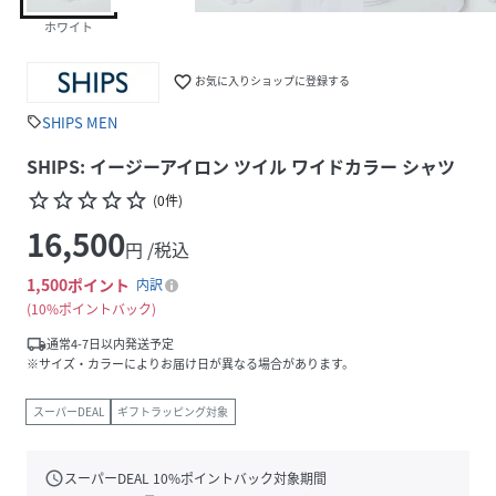
ホワイト
favorite_border
お気に入りショップに登録する
SHIPS MEN
sell
SHIPS: イージーアイロン ツイル ワイドカラー シャツ
star_border
star_border
star_border
star_border
star_border
(
0
件
)
16,500
円 /税込
1,500
ポイント
内訳
10%ポイントバック
local_shipping
通常4-7日以内発送予定
※サイズ・カラーによりお届け日が異なる場合があります。
スーパーDEAL
ギフトラッピング対象
schedule
スーパーDEAL
10
%ポイントバック対象期間