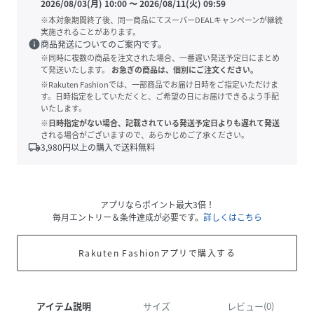
2026/08/03(月) 10:00
〜
2026/08/11(火) 09:59
※本対象期間終了後、同一商品にてスーパーDEALキャンペーンが継続
実施されることがあります。
info
商品発送についてのご案内です。
※同時に複数の商品を注文された場合、一番遅い発送予定日にまとめ
て発送いたします。
お急ぎの商品は、個別にご注文ください。
※Rakuten Fashionでは、一部商品でお届け日時をご指定いただけま
す。日時指定をしていただくと、ご希望の日にお届けできるよう手配
いたします。
※日時指定がない場合、記載されている発送予定日よりも遅れて発送
される場合がございますので、あらかじめご了承ください。
local_shipping
3,980
円以上の購入で送料無料
アプリならポイント最大3倍！
毎月エントリー＆条件達成が必要です。
詳しくはこちら
Rakuten Fashionアプリで購入する
アイテム説明
サイズ
レビュー(0)