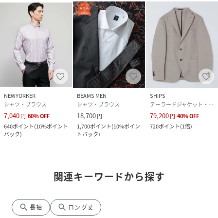
NEWYORKER
BEAMS MEN
SHIPS
シャツ・ブラウス
シャツ・ブラウス
テーラードジャケット・ブレザー
7,040
18,700
79,200
円
60
%
OFF
円
円
40
%
OFF
640
ポイント
(
10%ポイント
1,700
ポイント
(
10%ポイン
720
ポイント
(
1倍
)
バック
)
トバック
)
関連キーワードから探す
search
search
長袖
ロング丈