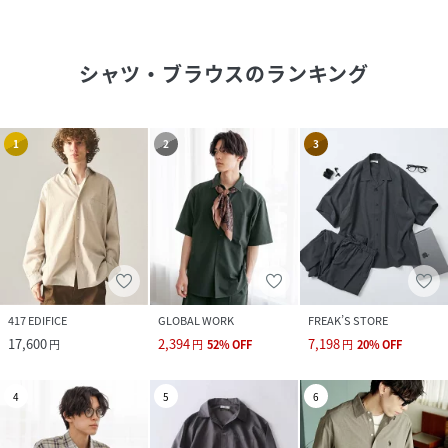
シャツ・ブラウス
のランキング
1
2
3
417 EDIFICE
GLOBAL WORK
FREAK’S STORE
17,600
2,394
7,198
円
円
52
%
OFF
円
20
%
OFF
4
5
6