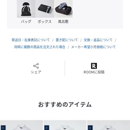
スプリットヨークで肩周りのフィット感を向上。
台衿はフロントに向かってカーブさせることでフィット感の
向上と美しい襟の立ち具合を実現。
バッグ
ボックス
風呂敷
カフスは円錐状の形状にカーブさせ、着用時に立体的で綺麗
な袖口を演出。
発送日・在庫表記について
置き配について
交換・返品について
ワイドカラー、ラウンドカフス、５mmステッチ
同時に複数の商品を注文された場合
メーカー希望小売価格について
※各サイズの詳細については商品画像内の寸法表をご確認く
ださい。
【スタイリング】
シェア
ROOMに投稿
スーツやジャケパンなどのインナーにタイドアップしたスタ
イルに最適な1着。
シンプルなツイル生地のシャツなので、ネイビーやグレーの
ジャケットで合わせていただくのもおすすめです。
おすすめのアイテム
【注意事項】
※商品が届きましたらすぐに配送箱からお出しください。長
時間そのままにしますとしわの原因となります。