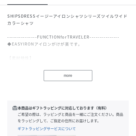
SHIPSDRESSイージーアイロンシャツシリーズツイルワイド
カラーシャツ
---------------FUNCTIONforTRAVELER---------------
◆EASYIRONアイロンがけが楽です。
【素材特性】
スーピマコットン、GIZAコットン精紡交撚100番手双糸のツ
イル生地を使用。
more
均一でむらの無い光沢のある糸で、膨らみと柔らかさが特徴
です。
コットン100％の生地に特殊な加工を施し、防しわ性、寸法
安定性を高めた素材です。
滑らかな肌触りと光沢、風合いはそのままに、洗った後のア
redeem
本商品はギフトラッピングに対応しております（有料）
イロンがけも非常に楽な素材です。
ご希望の際は、ラッピングと商品を一緒にご注文ください。商品
をラッピングして、ご指定の住所にお届けします。
【デザイン・仕様・サイズ】
ギフトラッピングサービスについて
日本人の体型に合わせて前身頃と後身頃のバランスを調整。