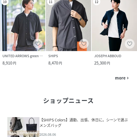
10
11
12
UNITED ARROWS green label relaxing
SHIPS
JOSEPH ABBOUD
8,910
8,470
25,300
円
円
円
more
navigate_next
ショップニュース
【SHIPS Colors】通勤、出張、休日に。シーンで選ぶ
メンズバッグ
2026.08.06