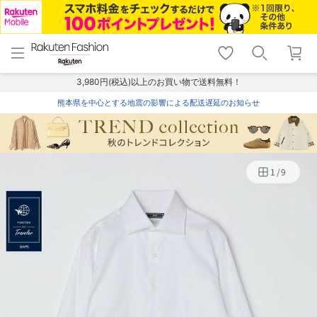
menu
home
search
favorite_border
shopping_cart
lock_outline
メニュー
トップ
検索
お気に入り
カート
ログイン
3,980円(税込)以上のお買い物で送料無料！
熊本県を中心とする地震の影響による配送遅延のお知らせ
1
/
9