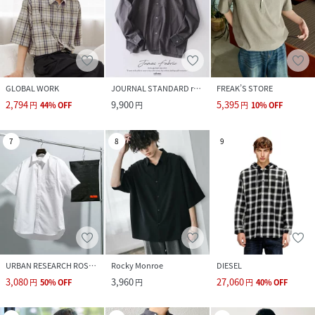
GLOBAL WORK
JOURNAL STANDARD relume
FREAK’S STORE
2,794
9,900
5,395
円
44
%
OFF
円
円
10
%
OFF
7
8
9
URBAN RESEARCH ROSSO
Rocky Monroe
DIESEL
3,080
3,960
27,060
円
50
%
OFF
円
円
40
%
OFF