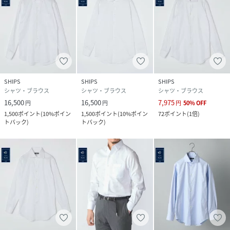
※末永く愛用頂く為に、アテンションタグ・洗濯ネームを必
ずご確認の上、着用又はお取り扱いください。
※撮影環境による光の当たり具合やパソコン・スマートフォ
ンなどの閲覧環境によって、実際の色味と異なって見える場
合があります。
SHIPS
SHIPS
SHIPS
商品の色味は商品単体で撮影した画像をご参照ください。
シャツ・ブラウス
シャツ・ブラウス
シャツ・ブラウス
16,500
16,500
7,975
円
円
円
50
%
OFF
※画像の商品はサンプルです。
1,500
ポイント
(
10%ポイン
1,500
ポイント
(
10%ポイン
72
ポイント
(
1倍
)
実際の商品と仕様、加工、サイズが若干異なる場合がござ
トバック
)
トバック
)
います。
性別タイプ
メンズ
原産国
ベトナム
素材
コットン100%
サイズ
37、38、39、40、41、42、43