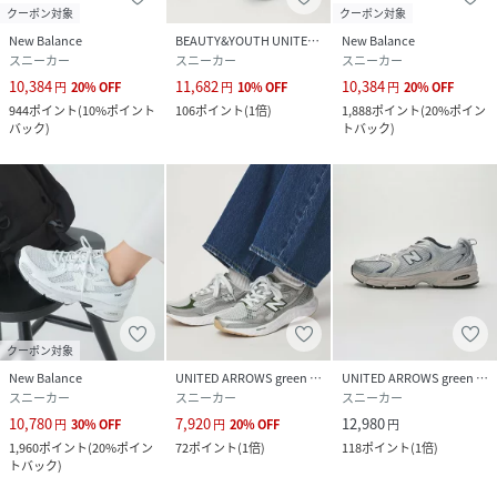
クーポン対象
クーポン対象
New Balance
BEAUTY&YOUTH UNITED ARROWS
New Balance
スニーカー
スニーカー
スニーカー
10,384
11,682
10,384
円
20
%
OFF
円
10
%
OFF
円
20
%
OFF
944
ポイント
(
10%ポイント
106
ポイント
(
1倍
)
1,888
ポイント
(
20%ポイン
バック
)
トバック
)
クーポン対象
New Balance
UNITED ARROWS green label relaxing
UNITED ARROWS green label relaxing
スニーカー
スニーカー
スニーカー
10,780
7,920
12,980
円
30
%
OFF
円
20
%
OFF
円
1,960
ポイント
(
20%ポイン
72
ポイント
(
1倍
)
118
ポイント
(
1倍
)
トバック
)