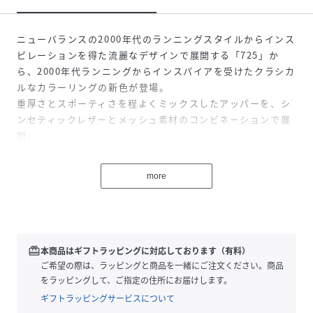
ニューバランスの2000年代のランニングスタイルからインス
ピレーションを得た流麗なデザインで展開する「725」か
ら、2000年代ランニングからインスパイアを受けたクラシカ
ルなカラーリングの新色が登場。
重厚さとスポーティさを程よくミックスしたアッパーを、シ
ンセティックレザーとメッシュ素材のコンビネーションで展
開。
クッション性とグリップ性に優れたミッド＆アウトソールが
快適な履き心地を提供。
more
性別タイプ
ユニセックス
原産国
CHINA/VIETNAM
redeem
本商品はギフトラッピングに対応しております（有料）
ご希望の際は、ラッピングと商品を一緒にご注文ください。商品
素材
人工皮革 -
をラッピングして、ご指定の住所にお届けします。
サイズ
22.0cm/D(やや細い)、22.5cm/D(やや細い)、
ギフトラッピングサービスについて
23.0cm/D(やや細い)、23.5cm/D(やや細い)、