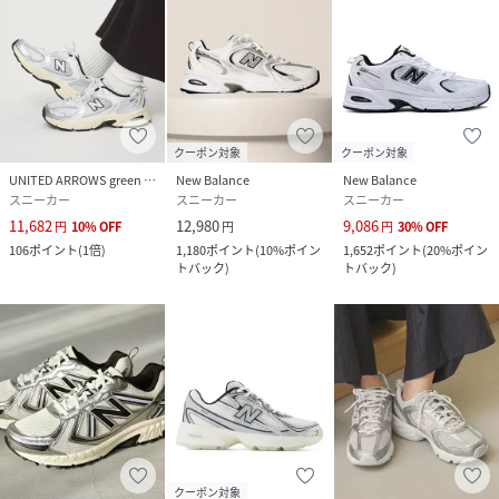
クーポン対象
クーポン対象
UNITED ARROWS green label relaxing
New Balance
New Balance
スニーカー
スニーカー
スニーカー
11,682
12,980
9,086
円
10
%
OFF
円
円
30
%
OFF
106
ポイント
(
1倍
)
1,180
ポイント
(
10%ポイン
1,652
ポイント
(
20%ポイン
トバック
)
トバック
)
クーポン対象