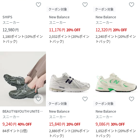
クーポン対象
クーポン対象
SHIPS
New Balance
New Balance
スニーカー
スニーカー
スニーカー
12,980
11,176
12,320
円
円
20
%
OFF
円
20
%
OFF
1,180
ポイント
(
10%ポイン
2,032
ポイント
(
20%ポイン
2,240
ポイント
(
20%ポイン
トバック
)
トバック
)
トバック
)
クーポン対象
クーポン対象
BEAUTY&YOUTH UNITED ARROWS
New Balance
New Balance
スニーカー
スニーカー
スニーカー
9,240
15,840
9,086
円
40
%
OFF
円
20
%
OFF
円
30
%
OFF
84
ポイント
(
1倍
)
2,880
ポイント
(
20%ポイン
1,652
ポイント
(
20%ポイン
トバック
)
トバック
)