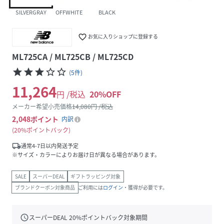
SILVERGRAY
OFFWHITE
BLACK
favorite_border
お気に入りショップに登録する
ML725CA / ML725CB / ML725CD
star
star
star
star_border
star_border
(
5
件
)
11,264
円 /税込
20
%OFF
メーカー希望小売価格
14,080
円 /税込
2,048
ポイント
内訳
20%ポイントバック
local_shipping
通常4-7日以内発送予定
※サイズ・カラーによりお届け日が異なる場合があります。
SALE
スーパーDEAL
ギフトラッピング対象
ブランドクーポン対象商品
ご利用には
ログイン
・獲得が必要です。
schedule
スーパーDEAL
20
%ポイントバック対象期間