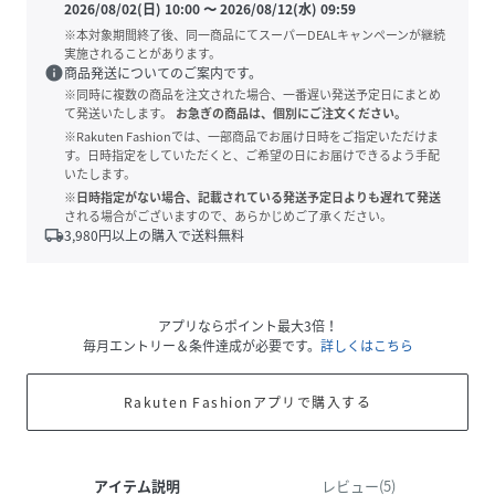
2026/08/02(日) 10:00
〜
2026/08/12(水) 09:59
※本対象期間終了後、同一商品にてスーパーDEALキャンペーンが継続
実施されることがあります。
info
商品発送についてのご案内です。
※同時に複数の商品を注文された場合、一番遅い発送予定日にまとめ
て発送いたします。
お急ぎの商品は、個別にご注文ください。
※Rakuten Fashionでは、一部商品でお届け日時をご指定いただけま
す。日時指定をしていただくと、ご希望の日にお届けできるよう手配
いたします。
※日時指定がない場合、記載されている発送予定日よりも遅れて発送
される場合がございますので、あらかじめご了承ください。
local_shipping
3,980
円以上の購入で送料無料
アプリならポイント最大3倍！
毎月エントリー＆条件達成が必要です。
詳しくはこちら
Rakuten Fashionアプリで購入する
アイテム説明
レビュー(5)