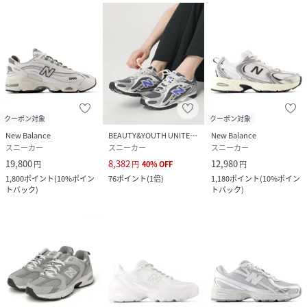
クーポン対象
クーポン対象
New Balance
BEAUTY&YOUTH UNITED ARROWS
New Balance
スニーカー
スニーカー
スニーカー
19,800
8,382
12,980
円
円
40
%
OFF
円
1,800
ポイント
(
10%ポイン
76
ポイント
(
1倍
)
1,180
ポイント
(
10%ポイン
トバック
)
トバック
)