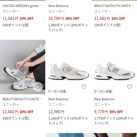
UNITED ARROWS green label relaxing
New Balance
BEAUTY&YOUTH UNITED ARROWS
スニーカー
スニーカー
スニーカー
11,682
10,780
11,682
円
10
%
OFF
円
30
%
OFF
円
10
%
OFF
106
ポイント
(
1倍
)
1,960
ポイント
(
20%ポイン
106
ポイント
(
1倍
)
トバック
)
クーポン対象
クーポン対象
BEAUTY&YOUTH UNITED ARROWS
New Balance
New Balance
スニーカー
スニーカー
スニーカー
11,682
12,980
9,779
円
10
%
OFF
円
円
30
%
OFF
106
ポイント
(
1倍
)
1,180
ポイント
(
10%ポイン
1,778
ポイント
(
20%ポイン
トバック
)
トバック
)