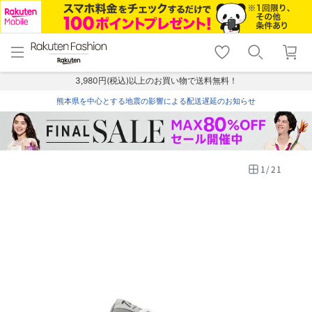
menu
home
search
favorite_border
shopping_cart
lock_outline
メニュー
トップ
検索
お気に入り
カート
ログイン
3,980円(税込)以上のお買い物で送料無料！
熊本県を中心とする地震の影響による配送遅延のお知らせ
1
/
21