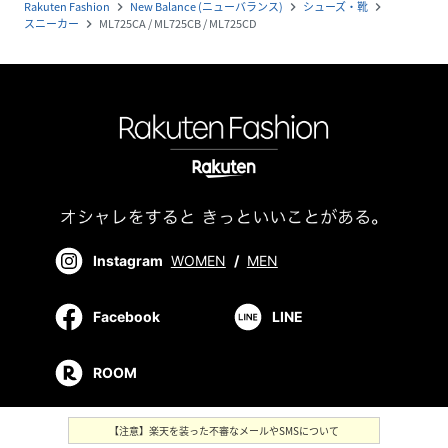
Rakuten Fashion
New Balance (ニューバランス)
シューズ・靴
navigate_next
navigate_next
navigate_next
スニーカー
ML725CA / ML725CB / ML725CD
navigate_next
Instagram
WOMEN
/
MEN
Facebook
LINE
ROOM
【注意】楽天を装った不審なメールやSMSについて