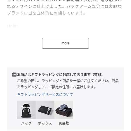
れるデザインに仕上げました。バックアーム部分には大胆な
ブランドロゴを立体的に刺繍しています。
[特徴]
本体生地はドライタッチのオリジナルジャージー素材を採
用。あえて不均一な太さに仕上げたリング糸を混ぜること
more
で、ツイード調のヘリンボーン柄に仕上げています。バック
アーム式のヘッドフォン型なので、キャップやニット帽など
とも相性抜群。使用しない時もコンパクトに収まる持ち歩き
しやすいサイズで、小さなバッグの中にも収納できます。
redeem
本商品はギフトラッピングに対応しております（有料）
素材・原産国
ご希望の際は、ラッピングと商品を一緒にご注文ください。商品
[素材]
をラッピングして、ご指定の住所にお届けします。
表地：ポリエステル74%,綿26%パイル部分：ポリエステル
ギフトラッピングサービスについて
別布(パイピング)：ポリウレタン
[原産国]
中国製
バッグ
ボックス
風呂敷