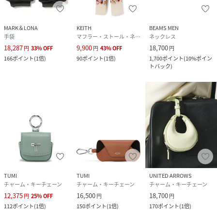
素材
表地：ポリエステル74%,綿26% パイル部分：ポ
リエステル 別布(パイピング)：ポリウレタン
MARK＆LONA
KEITH
BEAMS MEN
サイズ
FREE
手袋
マフラー・ストール・ネックウォーマー
ネックレス
18,287
9,900
18,700
円
33
%
OFF
円
43
%
OFF
円
品番
MQ2251_MLF
166
ポイント
(
1倍
)
90
ポイント
(
1倍
)
1,700
ポイント
(
10%ポイン
(
MLF-3D-FO06-012-002 MQ2251
)
トバック
)
TUMI
TUMI
UNITED ARROWS
チャーム・キーチェーン
チャーム・キーチェーン
チャーム・キーチェーン
12,375
16,500
18,700
円
25
%
OFF
円
円
112
ポイント
(
1倍
)
150
ポイント
(
1倍
)
170
ポイント
(
1倍
)