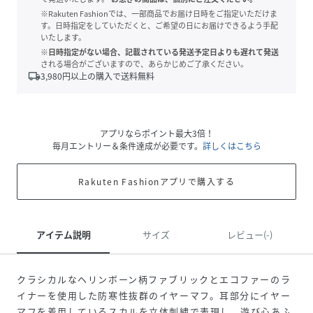
※Rakuten Fashionでは、一部商品でお届け日時をご指定いただけま
す。日時指定をしていただくと、ご希望の日にお届けできるよう手配
いたします。
※日時指定がない場合、記載されている発送予定日よりも遅れて発送
される場合がございますので、あらかじめご了承ください。
local_shipping
3,980
円以上の購入で送料無料
アプリならポイント最大3倍！
毎月エントリー＆条件達成が必要です。
詳しくはこちら
Rakuten Fashionアプリで購入する
アイテム説明
サイズ
レビュー(-)
クラシカルなヘリンボーン柄ファブリックとエコファーのラ
イナーを使用した防寒性抜群のイヤーマフ。耳部分にイヤー
マフを着用しているスカルを立体刺繍で表現し、遊び心あふ