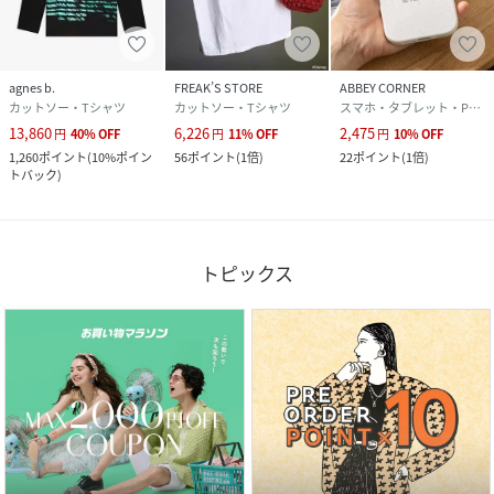
agnes b.
FREAK’S STORE
ABBEY CORNER
カットソー・Tシャツ
カットソー・Tシャツ
スマホ・タブレット・PCケース/カバー
13,860
6,226
2,475
円
40
%
OFF
円
11
%
OFF
円
10
%
OFF
1,260
ポイント
(
10%ポイン
56
ポイント
(
1倍
)
22
ポイント
(
1倍
)
トバック
)
トピックス