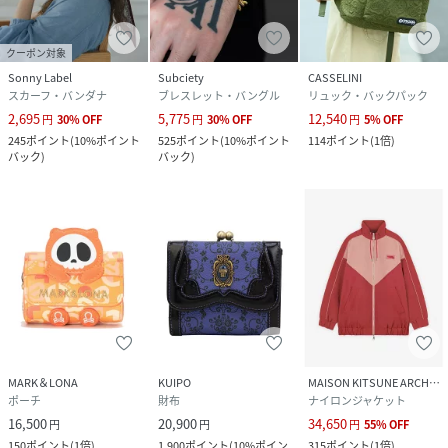
クーポン対象
Sonny Label
Subciety
CASSELINI
スカーフ・バンダナ
ブレスレット・バングル
リュック・バックパック
2,695
5,775
12,540
円
30
%
OFF
円
30
%
OFF
円
5
%
OFF
245
ポイント
(
10%ポイント
525
ポイント
(
10%ポイント
114
ポイント
(
1倍
)
バック
)
バック
)
MARK＆LONA
KUIPO
MAISON KITSUNE ARCHIVES
ポーチ
財布
ナイロンジャケット
16,500
20,900
34,650
円
円
円
55
%
OFF
150
ポイント
(
1倍
)
1,900
ポイント
(
10%ポイン
315
ポイント
(
1倍
)