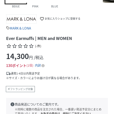
BEIGE
PINK
BLUE
favorite_border
お気に入りショップに登録する
MARK & LONA
sell
Ever Earmuffs | MEN and WOMEN
star_border
star_border
star_border
star_border
star_border
(
-
件
)
14,300
円 /税込
130
ポイント
1倍
内訳
local_shipping
通常1-4日以内発送予定
※サイズ・カラーによりお届け日が異なる場合があります。
ギフトラッピング対象
info
商品発送についてのご案内です。
※同時に複数の商品を注文された場合、一番遅い発送予定日にまとめ
て発送いたします。
お急ぎの商品は、個別にご注文ください。