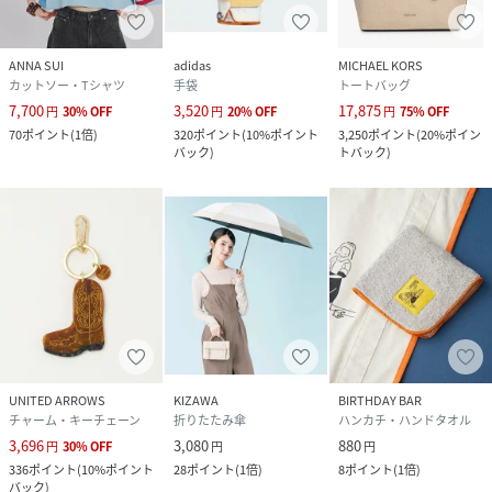
ANNA SUI
adidas
MICHAEL KORS
カットソー・Tシャツ
手袋
トートバッグ
7,700
3,520
17,875
円
30
%
OFF
円
20
%
OFF
円
75
%
OFF
70
ポイント
(
1倍
)
320
ポイント
(
10%ポイント
3,250
ポイント
(
20%ポイン
バック
)
トバック
)
UNITED ARROWS
KIZAWA
BIRTHDAY BAR
チャーム・キーチェーン
折りたたみ傘
ハンカチ・ハンドタオル
3,696
3,080
880
円
30
%
OFF
円
円
336
ポイント
(
10%ポイント
28
ポイント
(
1倍
)
8
ポイント
(
1倍
)
バック
)