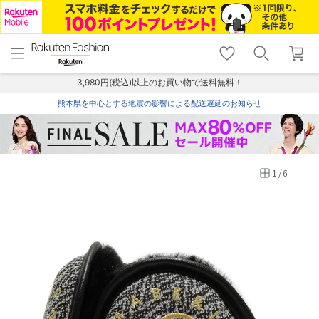
menu
home
search
favorite_border
shopping_cart
lock_outline
メニュー
トップ
検索
お気に入り
カート
ログイン
3,980円(税込)以上のお買い物で送料無料！
熊本県を中心とする地震の影響による配送遅延のお知らせ
1
/
6