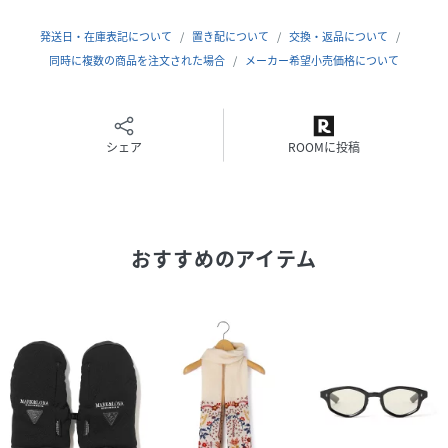
お手入れ方法
※アクセサリーや時計などは、糸のほつれの原因になります
発送日・在庫表記について
置き配について
交換・返品について
ので、着用後にお付けすることをおすすめします。
同時に複数の商品を注文された場合
メーカー希望小売価格について
※着用時にバッグ等で必要以上に摩擦しないようご注意下さ
い。
【お取扱い及び保存上のご注意】
シェア
ROOMに投稿
・汗・飲料等の付着物は変色の原因となりますのですみやか
に除去して下さい。
・充分乾燥させてから厚目のポリエチレン袋に入れて保存し
て下さい。
おすすめのアイテム
・湿気の高い場所での保管は避けて下さい。
・2種類以上の防虫剤を併用すると変色の原因となることが
ありますのでお避け下さい。
性別タイプ
ユニセックス
原産国
中国製