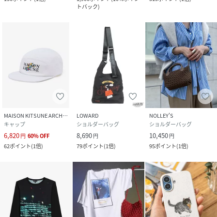
トバック
)
MAISON KITSUNE ARCHIVES
LOWARD
NOLLEY'S
キャップ
ショルダーバッグ
ショルダーバッグ
6,820
8,690
10,450
円
60
%
OFF
円
円
62
ポイント
(
1倍
)
79
ポイント
(
1倍
)
95
ポイント
(
1倍
)