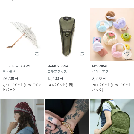
Demi-Luxe BEAMS
MARK＆LONA
MOONBAT
傘・長傘
ゴルフグッズ
イヤーマフ
29,700
15,400
2,200
円
円
円
2,700
ポイント
(
10%ポイン
140
ポイント
(
1倍
)
200
ポイント
(
10%ポイント
トバック
)
バック
)