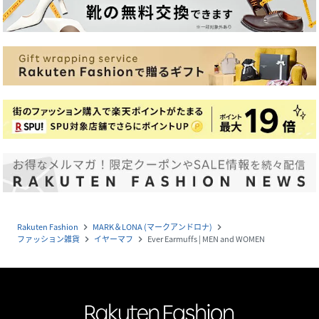
Rakuten Fashion
MARK＆LONA (マークアンドロナ)
navigate_next
navigate_next
ファッション雑貨
イヤーマフ
Ever Earmuffs | MEN and WOMEN
navigate_next
navigate_next