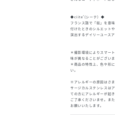
◆ciite'(シーテ）◆
フランス語で「街」を意味す
付けたときのシルエット
演出するデイリーユースア
＊撮影環境によりスマー
味が異なることがございま
＊商品の特性上、色や形
い。
※アレルギーの原因はさ
サージカルステンレスは
ての方にアレルギーが起
ご了承くださいませ。ま
お願いいたします。