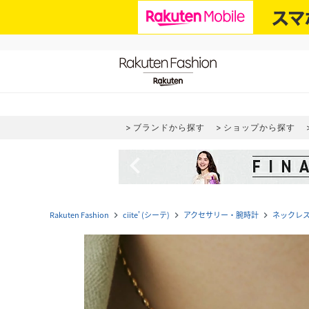
ブランドから探す
ショップから探す
navigate_before
Rakuten Fashion
ciite' (シーテ)
アクセサリー・腕時計
ネックレ
navigate_next
navigate_next
navigate_next