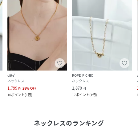
ciite'
ROPE' PICNIC
ネックレス
ネックレス
1,799
1,870
円
28
%
OFF
円
16
ポイント
(
1倍
)
17
ポイント
(
1倍
)
ネックレス
のランキング