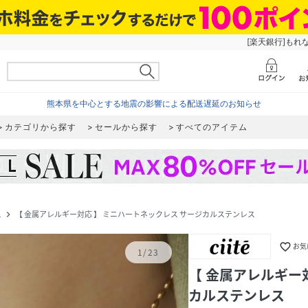
[楽天銀行]もれ
熊本県を中心とする地震の影響による配送遅延のお知らせ
カテゴリから探す
セールから探す
すべてのアイテム
ス
【 金属アレルギー対応 】 ミニハートネックレス サージカルステンレス
navigate_next
favorite_border
お気
1
/
23
【 金属アレルギー
カルステンレス