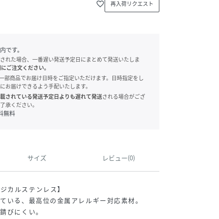
favorite_border
再入荷リクエスト
内です。
された場合、一番遅い発送予定日にまとめて発送いたしま
別にご注文ください。
onでは、一部商品でお届け日時をご指定いただけます。日時指定をし
にお届けできるよう手配いたします。
載されている発送予定日よりも遅れて発送
される場合がござ
了承ください。
料無料
サイズ
レビュー(0)
ージカルステンレス】
れている、最高位の金属アレルギー対応素材。
。錆びにくい。