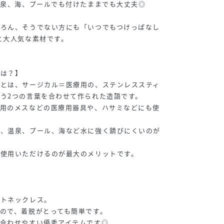
温泉、海、プールでも付けたままでも大丈夫◎
ちろん、そうでない方にも「いつでもつけっぱなし
と大人気な素材です。
とは？】
材とは、サージカル＝医療用の、ステンレススティ
う2つの言葉を合わせて作られた造語です。
療用のメスなどの医療用器具や、ハサミなどにも使
呂、温泉、プール、海など水に強く錆びにくいのが
ご使用いただけるのが最大のメリットです。
ートネックレス。
ので、着脱がとっても簡単です。
合わせやすい優秀アイテムです◎