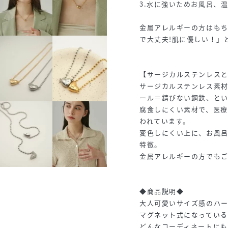
3.水に強いためお風呂、
金属アレルギーの方はも
で大丈夫!肌に優しい！」
【サージカルステンレス
サージカルステンレス素
ール＝錆びない鋼鉄、とい
腐食しにくい素材で、医
われています。
変色しにくい上に、お風
特徴。
金属アレルギーの方でも
◆商品説明◆
大人可愛いサイズ感のハ
マグネット式になっている
どんなコーディネートにも