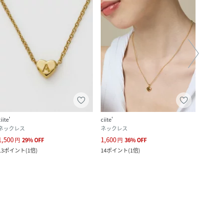
ciite'
ciite'
ciite'
ネックレス
ネックレス
ネッ
1,500
1,600
1,499
円
29
%
OFF
円
36
%
OFF
13
ポイント
(
1倍
)
14
ポイント
(
1倍
)
13
ポ