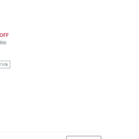
OFF
/税込
グ対象