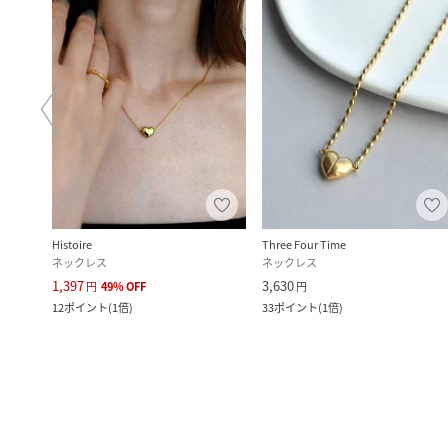
Histoire
Three Four Time
ネックレス
ネックレス
1,397
3,630
円
49
%
OFF
円
12
ポイント
(
1倍
)
33
ポイント
(
1倍
)