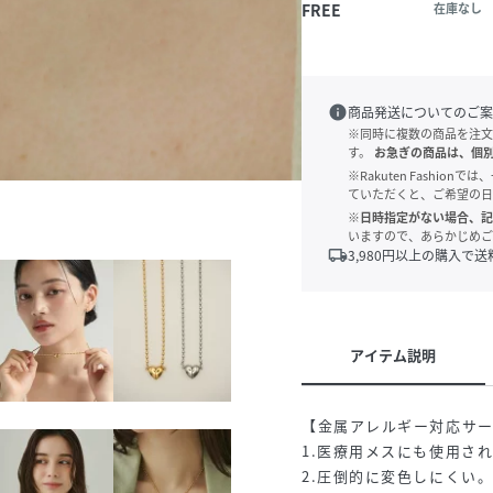
FREE
在庫なし
info
商品発送についてのご案
※同時に複数の商品を注文
す。
お急ぎの商品は、個
※Rakuten Fashi
ていただくと、ご希望の日
※日時指定がない場合、記
いますので、あらかじめご
local_shipping
3,980
円以上の購入で送
アイテム説明
【金属アレルギー対応サ
1.医療用メスにも使用さ
2.圧倒的に変色しにくい