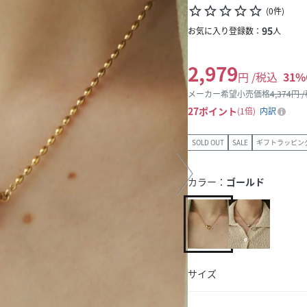
star_border
star_border
star_border
star_border
star_border
(
0
件
)
95
お気に入り登録数：
人
2,979
円 /税込
31
%
メーカー希望小売価格
4,374
円 
27
ポイント
1倍
内訳
SOLD OUT
SALE
ギフトラッピン
カラー：
ゴールド
サイズ