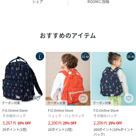
シェア
ROOMに投稿
おすすめのアイテム
クーポン対象
クーポン対象
クーポン対象
F.O.Online Store
F.O.Online Store
F.O.Online Store
その他のバッグ
リュック・バックパック
その他のバッグ
3,267
2,200
2,200
円
10
%
OFF
円
25
%
OFF
円
25
%
OFF
29
ポイント
(
1倍
)
20
ポイント
(
1倍
)
200
ポイント
(
10%ポイント
バック
)