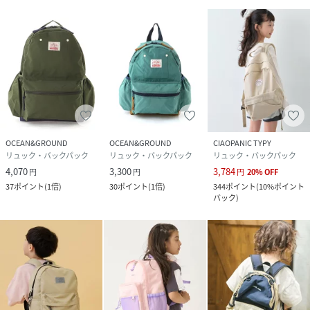
OCEAN&GROUND
OCEAN&GROUND
CIAOPANIC TYPY
リュック・バックパック
リュック・バックパック
リュック・バックパック
4,070
3,300
3,784
円
円
円
20
%
OFF
37
ポイント
(
1倍
)
30
ポイント
(
1倍
)
344
ポイント
(
10%ポイント
バック
)