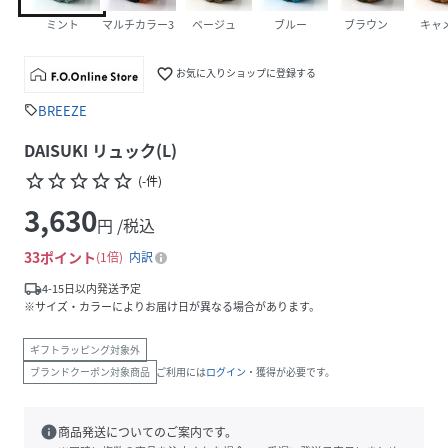
ミント
マルチカラー3
ベージュ
ブルー
ブラウン
キャ
favorite_border
お気に入りショップに登録する
BREEZE
sell
DAISUKI リュック(L)
star_border
star_border
star_border
star_border
star_border
(
-
件
)
3,630
円 /税込
33
ポイント
1倍
内訳
local_shipping
4-15日以内発送予定
※サイズ・カラーによりお届け日が異なる場合があります。
ギフトラッピング対象外
ブランドクーポン対象商品
ご利用には
ログイン
・獲得が必要です。
info
商品発送についてのご案内です。