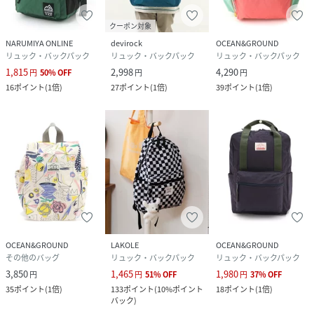
クーポン対象
NARUMIYA ONLINE
devirock
OCEAN&GROUND
リュック・バックパック
リュック・バックパック
リュック・バックパック
1,815
2,998
4,290
円
50
%
OFF
円
円
16
ポイント
(
1倍
)
27
ポイント
(
1倍
)
39
ポイント
(
1倍
)
OCEAN&GROUND
LAKOLE
OCEAN&GROUND
その他のバッグ
リュック・バックパック
リュック・バックパック
3,850
1,465
1,980
円
円
51
%
OFF
円
37
%
OFF
35
ポイント
(
1倍
)
133
ポイント
(
10%ポイント
18
ポイント
(
1倍
)
バック
)