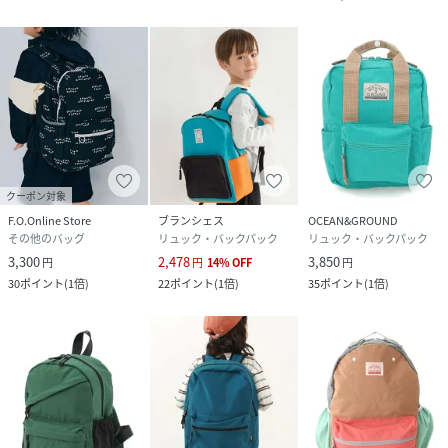
クーポン対象
F.O.Online Store
ブランシェス
OCEAN&GROUND
その他のバッグ
リュック・バックパック
リュック・バックパック
3,300
2,478
3,850
円
円
14
%
OFF
円
30
ポイント
(
1倍
)
22
ポイント
(
1倍
)
35
ポイント
(
1倍
)