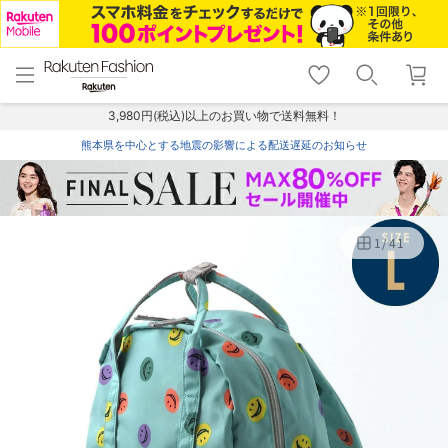
menu
home
search
favorite_border
shopping_cart
lock_outline
メニュー
トップ
検索
お気に入り
カート
ログイン
3,980円(税込)以上のお買い物で送料無料！
熊本県を中心とする地震の影響による配送遅延のお知らせ
1
/
41