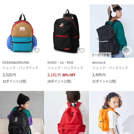
クーポン対象
OCEAN&GROUND
SHOO・LA・RUE
devirock
リュック・バックパック
リュック・バックパック
リュック・バックパック
3,520
3,141
3,499
円
円
30
%
OFF
円
32
ポイント
(
1倍
)
28
ポイント
(
1倍
)
31
ポイント
(
1倍
)