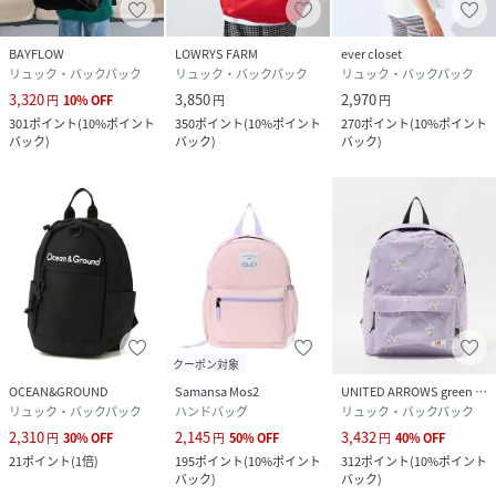
BAYFLOW
LOWRYS FARM
ever closet
リュック・バックパック
リュック・バックパック
リュック・バックパック
3,320
3,850
2,970
円
10
%
OFF
円
円
301
ポイント
(
10%ポイント
350
ポイント
(
10%ポイント
270
ポイント
(
10%ポイント
バック
)
バック
)
バック
)
クーポン対象
OCEAN&GROUND
Samansa Mos2
UNITED ARROWS green label relaxing
リュック・バックパック
ハンドバッグ
リュック・バックパック
2,310
2,145
3,432
円
30
%
OFF
円
50
%
OFF
円
40
%
OFF
21
ポイント
(
1倍
)
195
ポイント
(
10%ポイント
312
ポイント
(
10%ポイント
バック
)
バック
)