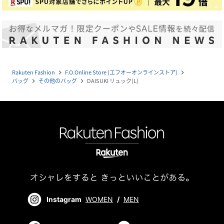
Rakuten Fashion
F.O.Online Store (エフオーオンラインストア)
navigate_next
navigate_next
バッグ
その他のバッグ
DAISUKI リュック(L)
navigate_next
navigate_next
Instagram
WOMEN
/
MEN