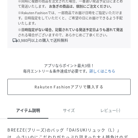
※同時に複数の商品を注文された場合、一番遅い発送予定日にまとめ
て発送いたします。
お急ぎの商品は、個別にご注文ください。
※Rakuten Fashionでは、一部商品でお届け日時をご指定いただけま
す。日時指定をしていただくと、ご希望の日にお届けできるよう手配
いたします。
※日時指定がない場合、記載されている発送予定日よりも遅れて発送
される場合がございますので、あらかじめご了承ください。
local_shipping
3,980
円以上の購入で送料無料
アプリならポイント最大3倍！
毎月エントリー＆条件達成が必要です。
詳しくはこちら
Rakuten Fashionアプリで購入する
アイテム説明
サイズ
レビュー(-)
BREEZE(ブリーズ)のバッグ「DAISUKIリュック（L）」
は、小さいのにこだわりがたっぷり詰まった大人顔負けのデ