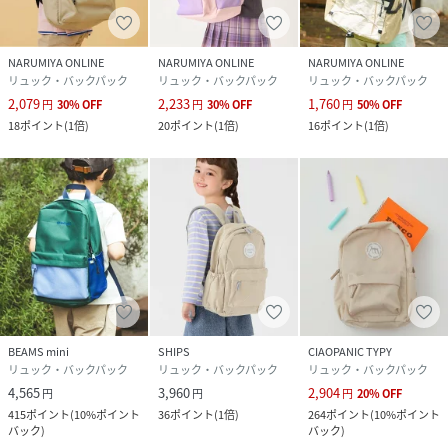
NARUMIYA ONLINE
NARUMIYA ONLINE
NARUMIYA ONLINE
リュック・バックパック
リュック・バックパック
リュック・バックパック
2,079
2,233
1,760
円
30
%
OFF
円
30
%
OFF
円
50
%
OFF
18
ポイント
(
1倍
)
20
ポイント
(
1倍
)
16
ポイント
(
1倍
)
BEAMS mini
SHIPS
CIAOPANIC TYPY
リュック・バックパック
リュック・バックパック
リュック・バックパック
4,565
3,960
2,904
円
円
円
20
%
OFF
415
ポイント
(
10%ポイント
36
ポイント
(
1倍
)
264
ポイント
(
10%ポイント
バック
)
バック
)