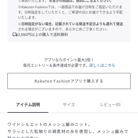
て発送いたします。
お急ぎの商品は、個別にご注文ください。
※Rakuten Fashionでは、一部商品でお届け日時をご指定いただけま
す。日時指定をしていただくと、ご希望の日にお届けできるよう手配
いたします。
※日時指定がない場合、記載されている発送予定日よりも遅れて発送
される場合がございますので、あらかじめご了承ください。
local_shipping
3,980
円以上の購入で送料無料
アプリならポイント最大3倍！
毎月エントリー＆条件達成が必要です。
詳しくはこちら
Rakuten Fashionアプリで購入する
アイテム説明
サイズ
レビュー(0)
ワイドシルエットのメッシュ編みニット。
サラッとした肌触りの綿素材の糸を使用し、メッシュ編みで