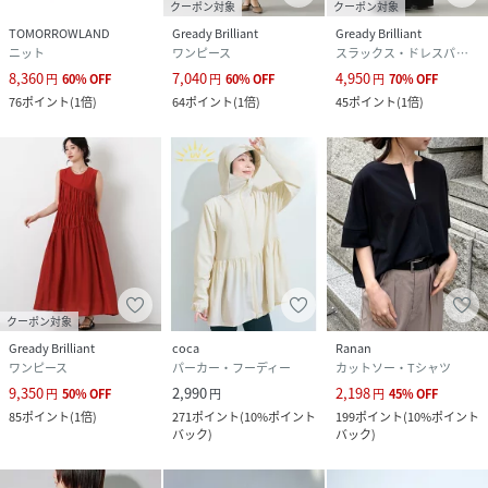
クーポン対象
クーポン対象
TOMORROWLAND
Gready Brilliant
Gready Brilliant
ニット
ワンピース
スラックス・ドレスパンツ
8,360
7,040
4,950
円
60
%
OFF
円
60
%
OFF
円
70
%
OFF
76
ポイント
(
1倍
)
64
ポイント
(
1倍
)
45
ポイント
(
1倍
)
クーポン対象
Gready Brilliant
coca
Ranan
ワンピース
パーカー・フーディー
カットソー・Tシャツ
9,350
2,990
2,198
円
50
%
OFF
円
円
45
%
OFF
85
ポイント
(
1倍
)
271
ポイント
(
10%ポイント
199
ポイント
(
10%ポイント
バック
)
バック
)