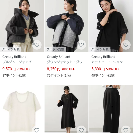
クーポン対象
クーポン対象
クーポン対象
Gready Brilliant
Gready Brilliant
Gready Brilliant
ブルゾン・ジャンパー
ダウンジャケット・ダウンベスト
カットソー・Tシャツ
9,570
8,250
5,390
円
70
%
OFF
円
70
%
OFF
円
50
%
OFF
87
ポイント
(
1倍
)
75
ポイント
(
1倍
)
49
ポイント
(
1倍
)