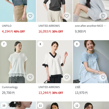
UNFILO
UNITED ARROWS
one after another NICE CLAUP
4,194
16,093
9,900
円
40
%
OFF
円
30
%
OFF
円
7
8
9
Curensology
UNITED ARROWS
23区
29,700
13,244
13,970
円
円
30
%
OFF
円
10
11
12