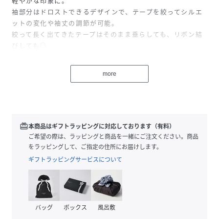
軽やかな印象に。
袖部分はドロストできるデザインで、テープを絞ってシルエ
ットの変化や袖丈の調節が可能。
絞って長く出てきたテープはそのまま垂らしても、リボン結
びしても◎
季節が進んだら長袖カットソーやタートルとのレイヤードス
タイルもおすすめです。
more
【Gready Brilliant】
「ほどよい存在感」を大切にする大人の女性のためのセレク
トショップ。
モデル身長：165cm 着用サイズ：IVO,WIN/ﾌﾘｰ
redeem
本商品はギフトラッピングに対応しております（有料）
ご希望の際は、ラッピングと商品を一緒にご注文ください。商品
をラッピングして、ご指定の住所にお届けします。
性別タイプ
レディース
ギフトラッピングサービスについて
原産国
中国
素材
コットン100%
バッグ
ボックス
風呂敷
サイズ
ﾌﾘｰ