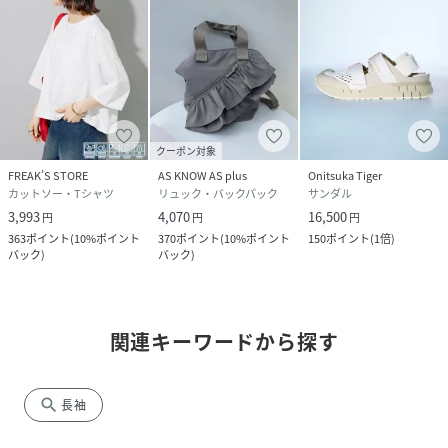
クーポン対象
FREAK’S STORE
AS KNOW AS plus
Onitsuka Tiger
カットソー・Tシャツ
リュック・バックパック
サンダル
3,993
4,070
16,500
円
円
円
363
ポイント
(
10%ポイント
370
ポイント
(
10%ポイント
150
ポイント
(
1倍
)
バック
)
バック
)
関連キーワードから探す
search
長袖