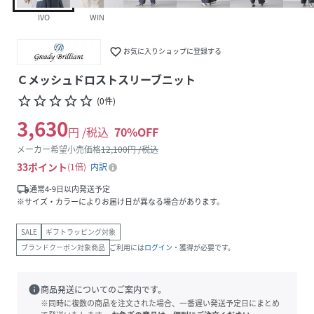
IVO
WIN
favorite_border
お気に入りショップに登録する
Ｃメッシュドロストスリーブニット
star_border
star_border
star_border
star_border
star_border
(
0
件
)
3,630
円 /税込
70
%OFF
メーカー希望小売価格
12,100
円 /税込
33
ポイント
1倍
内訳
local_shipping
通常4-9日以内発送予定
※サイズ・カラーによりお届け日が異なる場合があります。
SALE
ギフトラッピング対象
ブランドクーポン対象商品
ご利用には
ログイン
・獲得が必要です。
info
商品発送についてのご案内です。
※同時に複数の商品を注文された場合、一番遅い発送予定日にまとめ