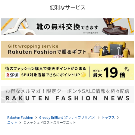
便利なサービス
Rakuten Fashion
Gready Brilliant (グレディブリリアン)
トップス
navigate_next
navigate_next
navigate_next
ニット
Ｃメッシュドロストスリーブニット
navigate_next