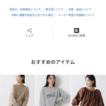
クリーニング
手洗い可
発送日・在庫表記について
置き配について
交換・返品について
同時に複数の商品を注文された場合
メーカー希望小売価格について
品番
MP4005_OE465397006
(
OE465397006-012-FRE MP4005
)
シェア
ROOMに投稿
おすすめのアイテム