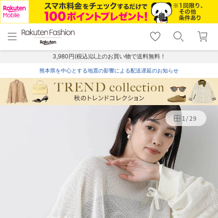
menu
home
search
favorite_border
shopping_cart
lock_outline
メニュー
トップ
検索
お気に入り
カート
ログイン
3,980円(税込)以上のお買い物で送料無料！
熊本県を中心とする地震の影響による配送遅延のお知らせ
1
/
29