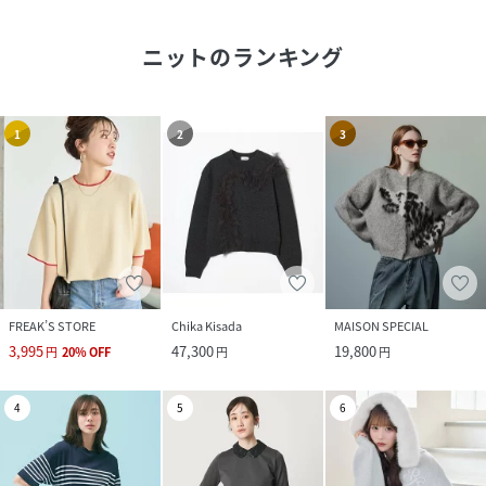
ニット
のランキング
1
2
3
FREAK’S STORE
Chika Kisada
MAISON SPECIAL
3,995
47,300
19,800
円
20
%
OFF
円
円
4
5
6