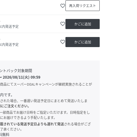
favorite_border
再入荷リクエスト
か
favorite_border
かごに追加
日以内発送予定
か
favorite_border
かごに追加
日以内発送予定
ントバック対象期間
〜
2026/08/11(火) 09:59
商品にてスーパーDEALキャンペーンが継続実施されることが
内です。
された場合、一番遅い発送予定日にまとめて発送いたしま
別にご注文ください。
onでは、一部商品でお届け日時をご指定いただけます。日時指定をし
にお届けできるよう手配いたします。
載されている発送予定日よりも遅れて発送
される場合がござ
了承ください。
料無料