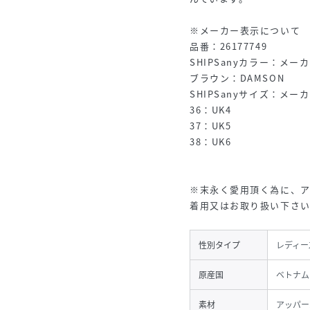
※メーカー表示について
品番：26177749
SHIPSanyカラー：メー
ブラウン：DAMSON
SHIPSanyサイズ：メー
36：UK4
37：UK5
38：UK6
※末永く愛用頂く為に、
着用又はお取り扱い下さ
性別タイプ
レディー
原産国
ベトナム
素材
アッパー: