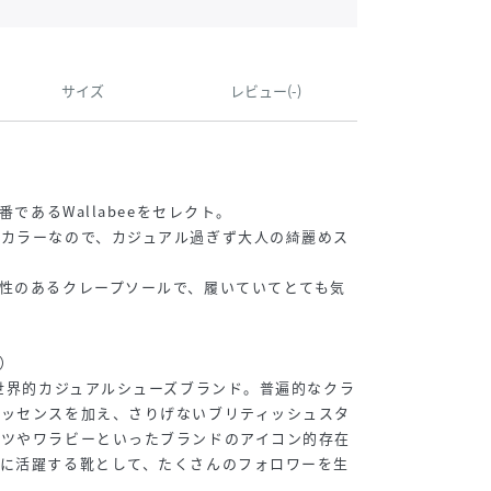
サイズ
レビュー(-)
番であるWallabeeをセレクト。
ンカラーなので、カジュアル過ぎず大人の綺麗めス
性のあるクレープソールで、履いていてとても気
ス）
の世界的カジュアルシューズブランド。普遍的なクラ
エッセンスを加え、さりげないブリティッシュスタ
ーツやワラビーといったブランドのアイコン的存在
スに活躍する靴として、たくさんのフォロワーを生