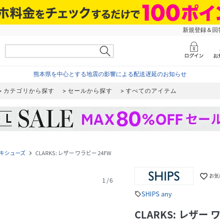
新規登録＆回答
熊本県を中心とする地震の影響による配送遅延のお知らせ
カテゴリから探す
セールから探す
すべてのアイテム
キシューズ
CLARKS: レザー ワラビー 24FW
navigate_next
favorite_border
お気
1
/
6
SHIPS any
sell
CLARKS: レザー 