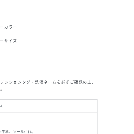
カーカラー
カーサイズ
アテンションタグ・洗濯ネームを必ずご確認の上、
い。
ス
 牛革、 ソール: ゴム