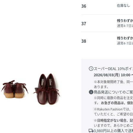
36
在庫なし
残りわず
37
通常4-7
残りわず
38
通常4-7
schedule
スーパーDEAL
10
%ポイ
2026/08/03(月) 10:00
※本対象期間終了後、同一
あります。
info
商品発送についてのご案
※同時に複数の商品を注文
す。
お急ぎの商品は、個
※Rakuten Fashi
ていただくと、ご希望の日
※日時指定がない場合、記
いますので、あらかじめご
local_shipping
3,980
円以上の購入で送