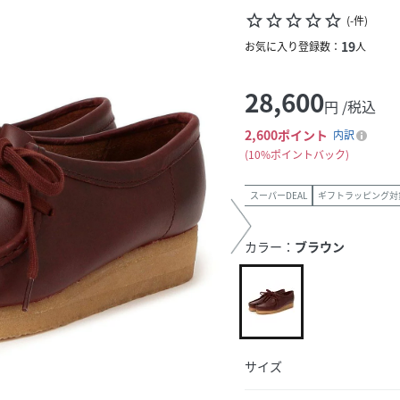
star_border
star_border
star_border
star_border
star_border
(
-
件
)
19
お気に入り登録数：
人
28,600
円 /税込
2,600
ポイント
内訳
10%ポイントバック
スーパーDEAL
ギフトラッピング対
カラー：
ブラウン
サイズ