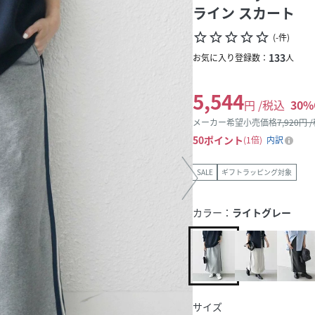
ライン スカート
star_border
star_border
star_border
star_border
star_border
(
-
件
)
133
お気に入り登録数：
人
5,544
円 /税込
30
%
メーカー希望小売価格
7,920
円 
50
ポイント
1倍
内訳
SALE
ギフトラッピング対象
カラー：
ライトグレー
サイズ