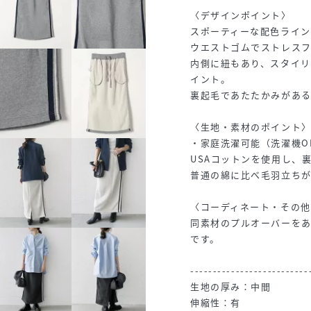
〈デザインポイント〉
スポーティーな配色ライ
ウエストゴムでストレス
内側に紐もあり、スタイ
イント。
裏起毛であたたかみがある
〈生地・素材のポイント
・家庭洗濯可能（洗濯機O
USAコットンを使用し、
普通の綿に比べ毛羽立ち
〈コーディネート・その他
同素材のプルオーバーを
です。
--------------------------
生地の厚み：中間
伸縮性：有