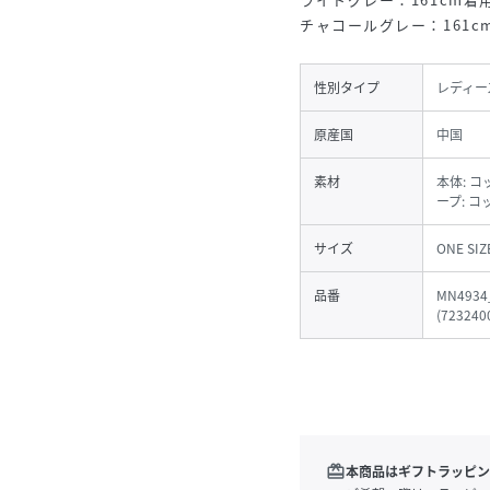
チャコールグレー：161cm
性別タイプ
レディー
原産国
中国
素材
本体: コ
ープ: コ
サイズ
ONE SIZ
品番
MN4934
(
723240
redeem
本商品はギフトラッピン