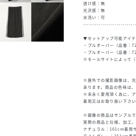
透け感：無
光沢感：無
水洗い：可
--------------------------
▼セットアップ可能アイテ
・プルオーバー（品番：722-
・プルオーバー（品番：722-
※モールサイトによって（
※屋外での撮影画像は、
あります。商品の色味は
※末永く愛用頂く為に、
着用又はお取り扱い下さ
※画像の商品はサンプルで
実際の商品と仕様、加工
ナチュラル：161cm着用サ
ライトグレー：161cm着用