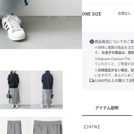
ONE SIZE
在庫なし
info
商品発送についてのご案
※同時に複数の商品を注文
す。
お急ぎの商品は、個
※Rakuten Fashi
ていただくと、ご希望の日
※日時指定がない場合、記
いますので、あらかじめご
local_shipping
3,980
円以上の購入で送
アイテム説明
ー
【24FW】