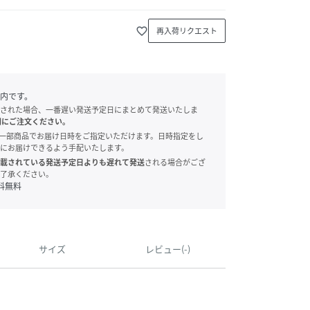
favorite_border
再入荷リクエスト
内です。
された場合、一番遅い発送予定日にまとめて発送いたしま
別にご注文ください。
onでは、一部商品でお届け日時をご指定いただけます。日時指定をし
にお届けできるよう手配いたします。
載されている発送予定日よりも遅れて発送
される場合がござ
了承ください。
料無料
サイズ
レビュー(-)