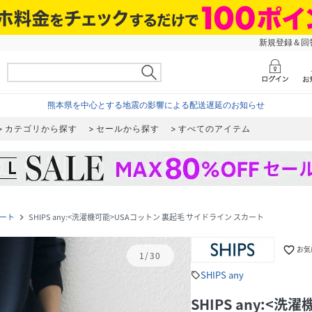
新規登録＆回答
熊本県を中心とする地震の影響による配送遅延のお知らせ
カテゴリから探す
セールから探す
すべてのアイテム
ート
SHIPS any:<洗濯機可能>USAコットン 裏起毛 サイドライン スカート
navigate_next
favorite_border
お気
1
/
30
SHIPS any
sell
SHIPS any:<