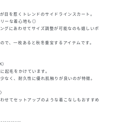
ンが目を惹くトレンドのサイドラインスカート。
フリーな着心地も◎
リングにあわせてサイズ調整が可能なのも嬉しいポ
ので、一枚あると秋冬重宝するアイテムです。
〉
K）
裏に起毛をかけています。
が少なく、耐久性に優れ肌触りが良いのが特徴。
〉
あわせてセットアップのような着こなしもおすすめ
-----------