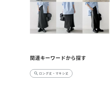
関連キーワードから探す
search
ロング丈・マキシ丈