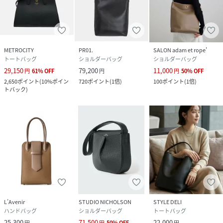
METROCITY
PR01.
SALON adam et rope'
トートバッグ
ショルダーバッグ
ショルダーバッグ
29,150
79,200
11,000
円
61
%
OFF
円
円
50
%
OFF
2,650
ポイント
(
10%ポイン
720
ポイント
(
1倍
)
100
ポイント
(
1倍
)
トバック
)
L’Avenir
STUDIO NICHOLSON
STYLE DELI
ハンドバッグ
ショルダーバッグ
トートバッグ
25,300
71,500
22,000
円
円
50
%
OFF
円