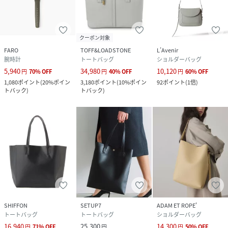
クーポン対象
FARO
TOFF&LOADSTONE
L’Avenir
腕時計
トートバッグ
ショルダーバッグ
5,940
34,980
10,120
円
70
%
OFF
円
40
%
OFF
円
60
%
OFF
1,080
ポイント
(
20%ポイン
3,180
ポイント
(
10%ポイン
92
ポイント
(
1倍
)
トバック
)
トバック
)
SHIFFON
SETUP7
ADAM ET ROPE'
トートバッグ
トートバッグ
ショルダーバッグ
16,940
25,300
14,300
円
71
%
OFF
円
円
50
%
OFF