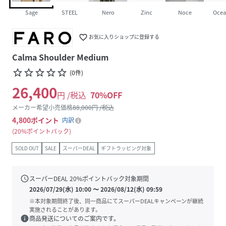
Sage
STEEL
Nero
Zinc
Noce
Oce
favorite_border
お気に入りショップに登録する
Calma Shoulder Medium
star_border
star_border
star_border
star_border
star_border
(
0
件
)
26,400
円 /税込
70
%OFF
メーカー希望小売価格
88,000
円 /税込
4,800
ポイント
内訳
20%ポイントバック
SOLD OUT
SALE
スーパーDEAL
ギフトラッピング対象
schedule
スーパーDEAL
20
%ポイントバック対象期間
2026/07/29(水) 10:00
〜
2026/08/12(水) 09:59
※本対象期間終了後、同一商品にてスーパーDEALキャンペーンが継続
実施されることがあります。
info
商品発送についてのご案内です。