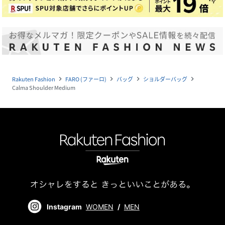
Rakuten Fashion
FARO (ファーロ)
バッグ
ショルダーバッグ
navigate_next
navigate_next
navigate_next
navigate_next
Calma Shoulder Medium
Instagram
WOMEN
/
MEN