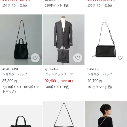
154
ポイント
(
1倍
)
230
ポイント
(
1倍
)
130
ポイント
(
1倍
)
ABAHOUSE
gotairiku
BARCOS
ショルダーバッグ
セットアップスーツ
ショルダーバッグ
85,800
92,400
20,790
円
円
30
%
OFF
円
7,800
ポイント
(
10%ポイン
840
ポイント
(
1倍
)
189
ポイント
(
1倍
)
トバック
)