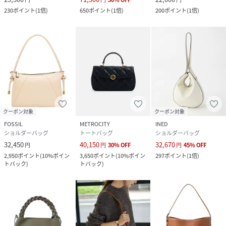
230
ポイント
(
1倍
)
650
ポイント
(
1倍
)
200
ポイント
(
1倍
)
クーポン対象
クーポン対象
FOSSIL
METROCITY
INED
ショルダーバッグ
トートバッグ
ショルダーバッグ
32,450
40,150
32,670
円
円
30
%
OFF
円
45
%
OFF
2,950
ポイント
(
10%ポイン
3,650
ポイント
(
10%ポイン
297
ポイント
(
1倍
)
トバック
)
トバック
)