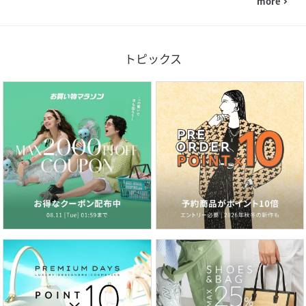
more
navigate_next
トピックス