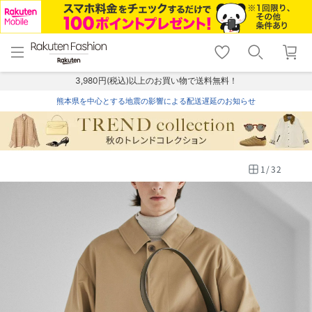
menu
home
search
favorite_border
shopping_cart
lock_outline
メニュー
トップ
検索
お気に入り
カート
ログイン
3,980円(税込)以上のお買い物で送料無料！
熊本県を中心とする地震の影響による配送遅延のお知らせ
1
/
32