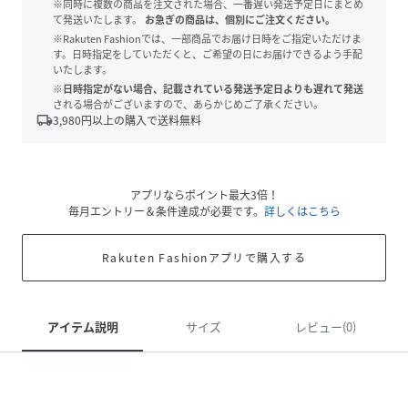
※同時に複数の商品を注文された場合、一番遅い発送予定日にまとめ
て発送いたします。
お急ぎの商品は、個別にご注文ください。
※Rakuten Fashionでは、一部商品でお届け日時をご指定いただけま
す。日時指定をしていただくと、ご希望の日にお届けできるよう手配
いたします。
※日時指定がない場合、記載されている発送予定日よりも遅れて発送
される場合がございますので、あらかじめご了承ください。
local_shipping
3,980
円以上の購入で送料無料
アプリならポイント最大3倍！
毎月エントリー＆条件達成が必要です。
詳しくはこちら
Rakuten Fashionアプリで購入する
アイテム説明
サイズ
レビュー(0)