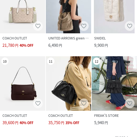
COACH OUTLET
UNITED ARROWS green label relaxing
SNIDEL
21,780
6,490
9,900
円
40
%
OFF
円
円
10
11
12
COACH OUTLET
COACH OUTLET
FREAK’S STORE
39,600
35,750
5,940
円
40
%
OFF
円
35
%
OFF
円