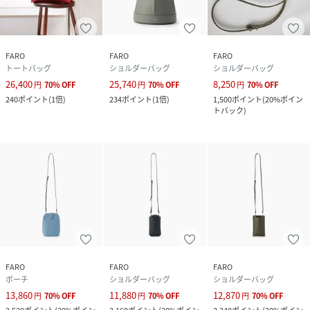
南米のステアをイタリアで鞣し、丁寧に染色。
この革の柔らかさ・耐久性・発色の美しさは、イタリア ヴェ
ネト州 ヴィチェンツァならではの歴史あるノウハウの伝承に
FARO
FARO
FARO
よって生み出されています。
トートバッグ
ショルダーバッグ
ショルダーバッグ
ラグジュアリーブランドでも多くの採用実績を誇る、この高
26,400
25,740
8,250
円
70
%
OFF
円
70
%
OFF
円
70
%
OFF
品質なグレードの牛革は、環境配慮と公正な取引を審査する
240
ポイント
(
1倍
)
234
ポイント
(
1倍
)
1,500
ポイント
(
20%ポイン
国際団体 ”Leather Working Group” の厳しい基準をクリ
トバック
)
アしたタンナーで生産されており、持続可能なモノづくりの
一助になっています。
性別タイプ
ユニセックス
原産国
イタリア
素材
牛革
サイズ
FREE
FARO
FARO
FARO
ポーチ
ショルダーバッグ
ショルダーバッグ
13,860
11,880
12,870
品番
MN4174_F2431B503
円
70
%
OFF
円
70
%
OFF
円
70
%
OFF
(
F2431B503-011-001 MN4174
)