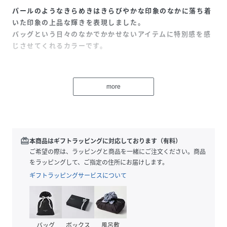
パールのようなきらめきはきらびやかな印象のなかに落ち着
いた印象の上品な輝きを表現しました。
バッグという日々のなかでかかせないアイテムに特別感を感
じさせてくれるカラーです。
【クラフトマンシップを体現したFAROを代表するシリー
ズ】
more
取り回しのいいサイズとこなれ感が魅力のワンショルダート
ート
イタリアにて鞣した革本来のしなやかさを感じられる上質な
redeem
本商品はギフトラッピングに対応しております（有料）
レザーを使用。 時間をかけて染色することでた落ち着いた彩
ご希望の際は、ラッピングと商品を一緒にご注文ください。商品
度を表現。使い込むほどに美しいエイジングを楽しむことが
をラッピングして、ご指定の住所にお届けします。
出来ます。
ギフトラッピングサービスについて
丁寧な縫製と断面の磨きは全て熟練した職人によって行われ
ており、シンプルなデザインの中にクラフトマンシップを感
じられるよう仕上げています。
バッグ
ボックス
風呂敷