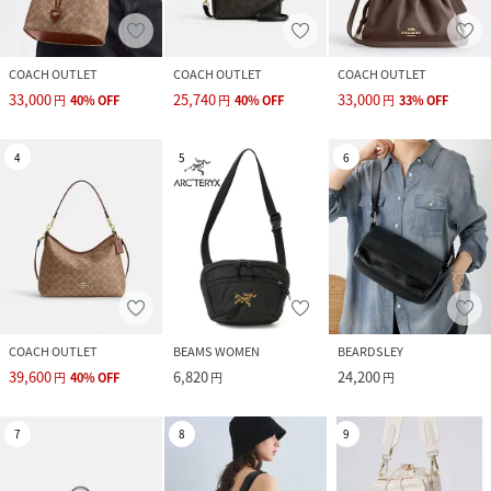
COACH OUTLET
COACH OUTLET
COACH OUTLET
33,000
25,740
33,000
円
40
%
OFF
円
40
%
OFF
円
33
%
OFF
4
5
6
COACH OUTLET
BEAMS WOMEN
BEARDSLEY
39,600
6,820
24,200
円
40
%
OFF
円
円
7
8
9