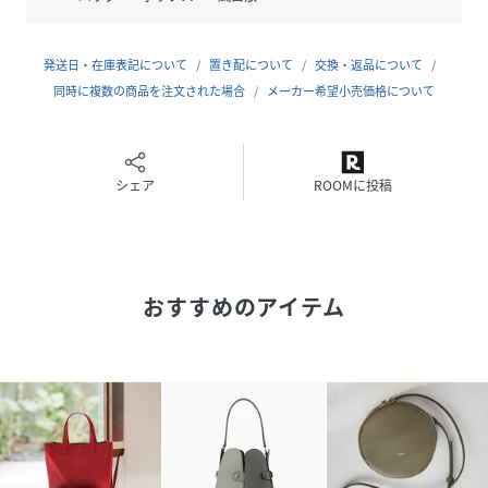
-スペック-
内装
：ポケット×1
外装
：ポケット×1
発送日・在庫表記について
置き配について
交換・返品について
同時に複数の商品を注文された場合
メーカー希望小売価格について
-Calma シリーズ-
FAROにおけるクラフトマンシップを代表的に体現したシリ
ーズ。
穏やかな水面に浮かぶ波紋に見立てた曲線を落とし込んだデ
シェア
ROOMに投稿
ザインは流行に左右されず、長く愛用できる落ち着きがあり
ます。
レザーとステッチとコバ、それぞれを同じ色ではなく、異な
るトーンとトーンを重ねることでグラデーションをつけシン
おすすめのアイテム
プルながら陰影を楽しめるように工夫。
イタリアスムースレザーと人工スエードを緻密に貼り合わ
せ、両サイドをコバ面で仕上げることで生まれるドレープの
美しさを楽しめます。
凪のように穏やかな、安らぎや心地よさを感じるプロダクト
をお楽しみください。
-イタリアスムースレザー-