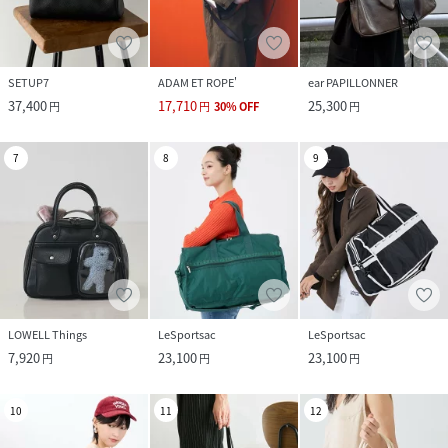
SETUP7
ADAM ET ROPE'
ear PAPILLONNER
37,400
17,710
25,300
円
円
30
%
OFF
円
7
8
9
LOWELL Things
LeSportsac
LeSportsac
7,920
23,100
23,100
円
円
円
10
11
12