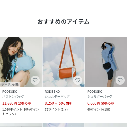
赤い靴)でダンスしているような、軽やかな遊びをもったブラ
ンド。バッグにグラフィックを落とし込み、日常も楽しくス
テップを踏んで過ごせるようなアイテムが揃います」
おすすめのアイテム
direction by SKIN
【SKIN WRAPS AROUND THE WORLD /スキン】
異なるフィールドで活躍するメンバーが不定期で活動するア
ートコレクティブ。
アパレルデザイン制作、空間デザイン、ブランドディレクシ
ョン、アートディレクションなど多岐に渡って活動してい
る。
クーポン対象
【2024 Autumn/Winter】【24AW】
RODE SKO
RODE SKO
RODE SKO
ボストンバッグ
ショルダーバッグ
ショルダーバッグ
※この商品に使用されている素材は、摩擦や汗や雨などによ
11,880
8,250
6,600
円
10
%
OFF
円
50
%
OFF
円
50
%
OFF
る水ぬれにより色落ちし、色移りする可能性がありますの
1,080
ポイント
(
10%ポイン
75
ポイント
(
1倍
)
60
ポイント
(
1倍
)
トバック
)
で、白色や淡色系の洋服等との組み合わせは注意してお取り
扱いくださる様お願いいたします。