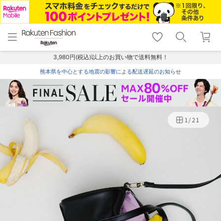
menu
home
search
favorite_border
shopping_cart
lock_outline
メニュー
トップ
検索
お気に入り
カート
ログイン
3,980円(税込)以上のお買い物で送料無料！
熊本県を中心とする地震の影響による配送遅延のお知らせ
1
/
21