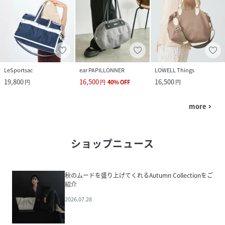
LeSportsac
ear PAPILLONNER
LOWELL Things
19,800
16,500
16,500
円
円
40
%
OFF
円
more
navigate_next
ショップニュース
秋のムードを盛り上げてくれるAutumn Collectionをご
紹介
2026.07.28