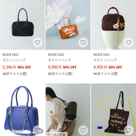
※保存する時は、湿度の高い場所を避けてください。
※その他お取り扱いに関しましては、商品に付属のアテンシ
ョンタグをご覧ください。
総重量 : 約165g
※商品画像は、光の当たり具合やパソコンなどの閲覧環境に
より、実際の色味と異なって見える場合がございます。予め
RODE SKO
RODE SKO
RODE SKO
ご了承ください。
ボストンバッグ
ボストンバッグ
ボストンバッグ
※商品の色味の目安は、商品単体の画像をご参照ください。
5,346
9,900
4,455
円
46
%
OFF
円
50
%
OFF
円
50
%
OFF
48
ポイント
(
1倍
)
90
ポイント
(
1倍
)
40
ポイント
(
1倍
)
▼お気に入り登録のおすすめ▼
お気に入り登録商品は、マイページにて現在の価格情報や在
庫状況の確認が可能です。
お買い物リストの管理に是非ご利用下さい。
性別タイプ
レディース
原産国
中国
クーポン対象