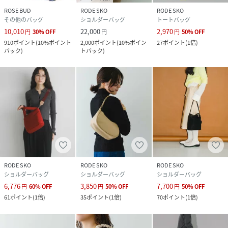
素材
本体 :
ROSE BUD
RODE SKO
RODE SKO
合成皮革裏地 :
その他のバッグ
ショルダーバッグ
トートバッグ
ポリエステル100%
10,010
22,000
2,970
円
30
%
OFF
円
円
50
%
OFF
910
ポイント
(
10%ポイント
2,000
ポイント
(
10%ポイン
27
ポイント
(
1倍
)
サイズ
-
バック
)
トバック
)
品番
MN3518_DA002
(
DA002-RD46-17-1 MN3518
)
RODE SKO
RODE SKO
RODE SKO
ショルダーバッグ
ショルダーバッグ
ショルダーバッグ
6,776
3,850
7,700
円
60
%
OFF
円
50
%
OFF
円
50
%
OFF
61
ポイント
(
1倍
)
35
ポイント
(
1倍
)
70
ポイント
(
1倍
)