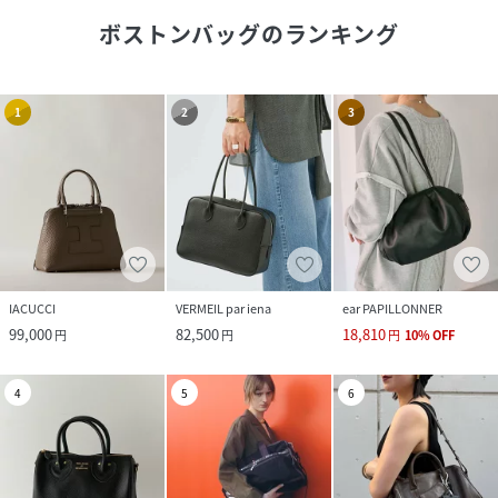
ボストンバッグ
のランキング
1
2
3
IACUCCI
VERMEIL par iena
ear PAPILLONNER
99,000
82,500
18,810
円
円
円
10
%
OFF
4
5
6