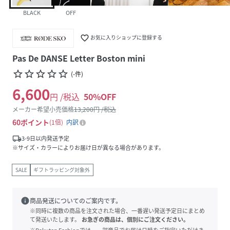
BLACK
OFF
favorite_border
お気に入りショップに登録する
Pas De DANSE Letter Boston mini
star_border
star_border
star_border
star_border
star_border
(
-
件
)
6,600
円 /税込
50
%OFF
メーカー希望小売価格
13,200
円 /税込
60
ポイント
1倍
内訳
local_shipping
3-9日以内発送予定
※サイズ・カラーによりお届け日が異なる場合があります。
SALE
ギフトラッピング対象外
info
商品発送についてのご案内です。
※同時に複数の商品を注文された場合、一番遅い発送予定日にまとめ
て発送いたします。
お急ぎの商品は、個別にご注文ください。