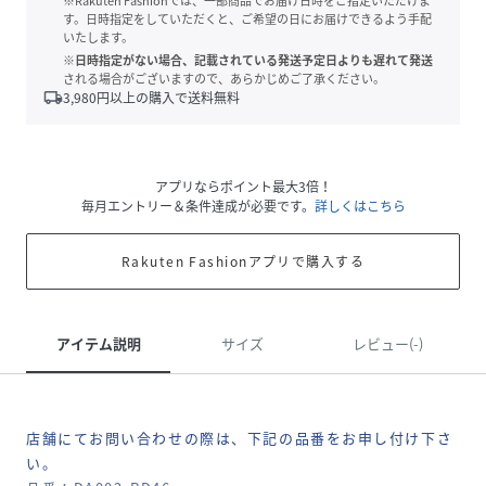
※Rakuten Fashionでは、一部商品でお届け日時をご指定いただけま
す。日時指定をしていただくと、ご希望の日にお届けできるよう手配
いたします。
※日時指定がない場合、記載されている発送予定日よりも遅れて発送
される場合がございますので、あらかじめご了承ください。
local_shipping
3,980
円以上の購入で送料無料
アプリならポイント最大3倍！
毎月エントリー＆条件達成が必要です。
詳しくはこちら
Rakuten Fashionアプリで購入する
アイテム説明
サイズ
レビュー(-)
店舗にてお問い合わせの際は、下記の品番をお申し付け下さ
い。