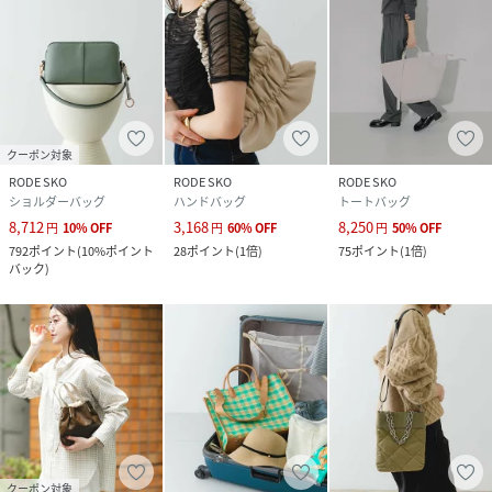
クーポン対象
RODE SKO
RODE SKO
RODE SKO
ショルダーバッグ
ハンドバッグ
トートバッグ
8,712
3,168
8,250
円
10
%
OFF
円
60
%
OFF
円
50
%
OFF
792
ポイント
(
10%ポイント
28
ポイント
(
1倍
)
75
ポイント
(
1倍
)
バック
)
クーポン対象