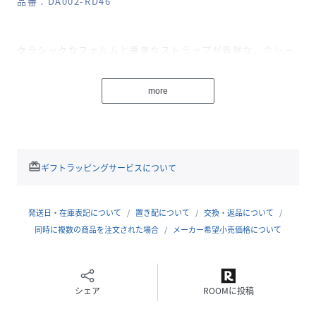
品番：DA002-RD46
クラシックなフォルムと華奢なストラップが新鮮な、今シー
ズンにかかせないモード感のあるBAG。Mini・Largeの 2サ
イズでそれぞれBLACKとOFFの2色展開です。
more
フロントとサイドにのせたグラフィックがスタイリングのア
クセントに。
またそれぞれのイメージに合わせて選んだ裏地のカラーも、
気分の上がるポイントです。
redeem
ギフトラッピングサービスについて
どちらのサイズも斜めがけができるショルダーストラップ付
で、ファスナー、内ポケット、ショルダーストラップと機能
的なポイントを押さえつつも、カジュアルに見えすぎないの
発送日・在庫表記について
置き配について
交換・返品について
が嬉しいBAGです。
同時に複数の商品を注文された場合
メーカー希望小売価格について
Miniサイズは同シリーズのLetter ToteBag との2個持ちも
おすすめ。
シェア
ROOMに投稿
Pas De DANSE(パドゥダンス)
「ブランド名にダンスステップの意味を持ち、RODE SKO(=