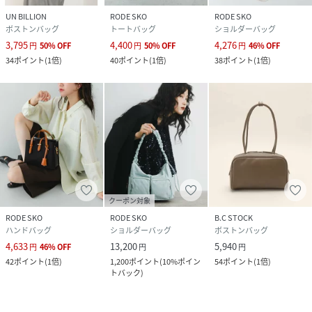
UN BILLION
RODE SKO
RODE SKO
ボストンバッグ
トートバッグ
ショルダーバッグ
3,795
4,400
4,276
円
50
%
OFF
円
50
%
OFF
円
46
%
OFF
34
ポイント
(
1倍
)
40
ポイント
(
1倍
)
38
ポイント
(
1倍
)
クーポン対象
RODE SKO
RODE SKO
B.C STOCK
ハンドバッグ
ショルダーバッグ
ボストンバッグ
4,633
13,200
5,940
円
46
%
OFF
円
円
42
ポイント
(
1倍
)
1,200
ポイント
(
10%ポイン
54
ポイント
(
1倍
)
トバック
)