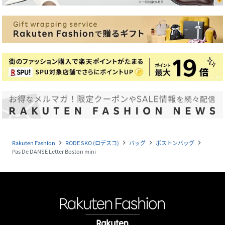
Rakuten Fashion
RODE SKO (ロデスコ)
バッグ
ボストンバッグ
navigate_next
navigate_next
navigate_next
navigate_next
Pas De DANSE Letter Boston mini