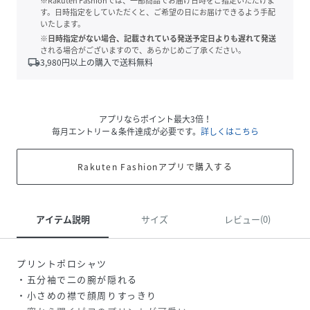
※Rakuten Fashionでは、一部商品でお届け日時をご指定いただけま
す。日時指定をしていただくと、ご希望の日にお届けできるよう手配
いたします。
※日時指定がない場合、記載されている発送予定日よりも遅れて発送
される場合がございますので、あらかじめご了承ください。
local_shipping
3,980
円以上の購入で送料無料
アプリならポイント最大3倍！
毎月エントリー＆条件達成が必要です。
詳しくはこちら
Rakuten Fashionアプリで購入する
アイテム説明
サイズ
レビュー(0)
プリントポロシャツ
・五分袖で二の腕が隠れる
・小さめの襟で顔周りすっきり