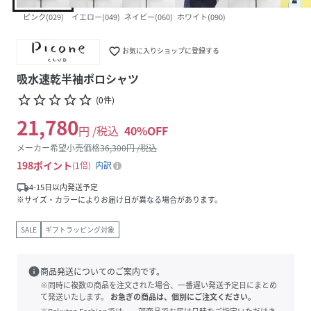
ピンク(029)
イエロー(049)
ネイビー(060)
ホワイト(090)
favorite_border
お気に入りショップに登録する
吸水速乾半袖ポロシャツ
star_border
star_border
star_border
star_border
star_border
(
0
件
)
21,780
円 /税込
40
%OFF
メーカー希望小売価格
36,300
円 /税込
198
ポイント
1倍
内訳
local_shipping
4-15日以内発送予定
※サイズ・カラーによりお届け日が異なる場合があります。
SALE
ギフトラッピング対象
info
商品発送についてのご案内です。
※同時に複数の商品を注文された場合、一番遅い発送予定日にまとめ
て発送いたします。
お急ぎの商品は、個別にご注文ください。