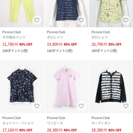
Picone Club
Picone Club
Picone Club
その他のパンツ
ポロシャツ
ポロシャツ
21,780
19,800
20,790
円
40
%
OFF
円
40
%
OFF
円
30
%
OFF
198
ポイント
(
1倍
)
180
ポイント
(
1倍
)
189
ポイント
(
1倍
)
Picone Club
Picone Club
Picone Club
カットソー・Tシャツ
ワンピース
カーディガン
17,160
28,380
28,380
円
40
%
OFF
円
40
%
OFF
円
40
%
OFF