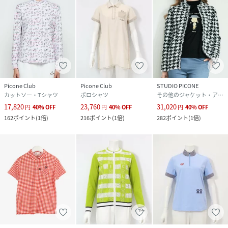
Picone Club
Picone Club
STUDIO PICONE
カットソー・Tシャツ
ポロシャツ
その他のジャケット・アウター
17,820
23,760
31,020
円
40
%
OFF
円
40
%
OFF
円
40
%
OFF
162
ポイント
(
1倍
)
216
ポイント
(
1倍
)
282
ポイント
(
1倍
)