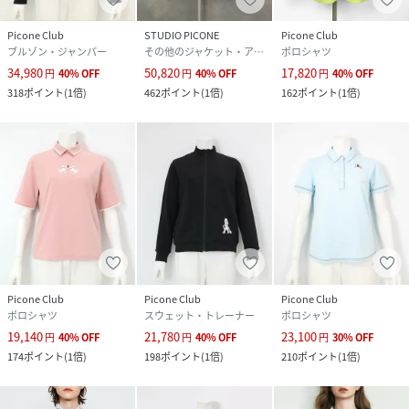
Picone Club
STUDIO PICONE
Picone Club
ブルゾン・ジャンパー
その他のジャケット・アウター
ポロシャツ
34,980
50,820
17,820
円
40
%
OFF
円
40
%
OFF
円
40
%
OFF
318
ポイント
(
1倍
)
462
ポイント
(
1倍
)
162
ポイント
(
1倍
)
Picone Club
Picone Club
Picone Club
ポロシャツ
スウェット・トレーナー
ポロシャツ
19,140
21,780
23,100
円
40
%
OFF
円
40
%
OFF
円
30
%
OFF
174
ポイント
(
1倍
)
198
ポイント
(
1倍
)
210
ポイント
(
1倍
)