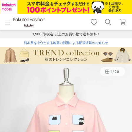
menu
home
search
favorite_border
shopping_cart
lock_outline
メニュー
トップ
検索
お気に入り
カート
ログイン
3,980円(税込)以上のお買い物で送料無料！
熊本県を中心とする地震の影響による配送遅延のお知らせ
1
/
20