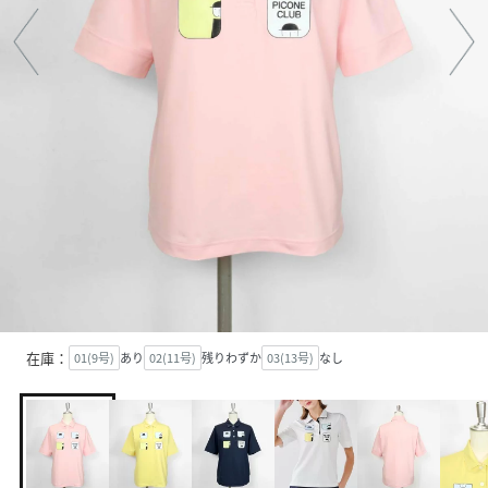
在庫：
01(9号)
あり
02(11号)
残りわずか
03(13号)
なし