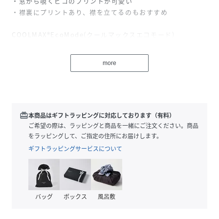
・窓から覗くピコのプリントが可愛い
・襟裏にプリントあり、襟を立てるのもおすすめ
COOLMAX®EcoMode(クールマックスエコモード)
この製品に使用されているクールマックスエコメイドファイ
バーは100％使用済リサイクル・ポリエステルから作られて
more
おり、涼しくドライな着心地を提供します。
UVprotection
この商品はUVケア加工を施しております。
redeem
本商品はギフトラッピングに対応しております（有料）
ご希望の際は、ラッピングと商品を一緒にご注文ください。商品
性別タイプ
レディース
をラッピングして、ご指定の住所にお届けします。
ギフトラッピングサービスについて
原産国
MADE IN JAPAN
素材
ポリエステル85％,ポリウレタン15％
サイズ
01(9号)、02(11号)、03(13号)
バッグ
ボックス
風呂敷
クリーニング
手洗い可