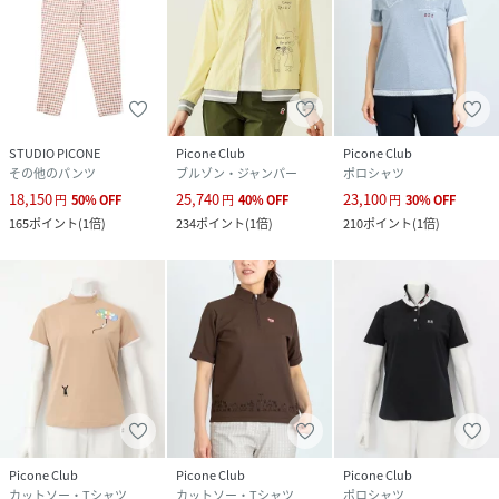
STUDIO PICONE
Picone Club
Picone Club
その他のパンツ
ブルゾン・ジャンパー
ポロシャツ
18,150
25,740
23,100
円
50
%
OFF
円
40
%
OFF
円
30
%
OFF
165
ポイント
(
1倍
)
234
ポイント
(
1倍
)
210
ポイント
(
1倍
)
Picone Club
Picone Club
Picone Club
カットソー・Tシャツ
カットソー・Tシャツ
ポロシャツ