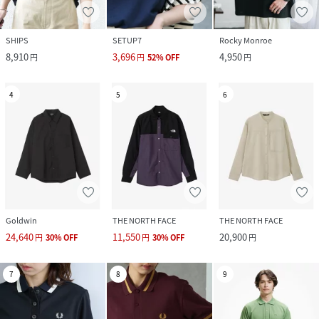
SHIPS
SETUP7
Rocky Monroe
8,910
3,696
4,950
円
円
52
%
OFF
円
4
5
6
Goldwin
THE NORTH FACE
THE NORTH FACE
24,640
11,550
20,900
円
30
%
OFF
円
30
%
OFF
円
7
8
9