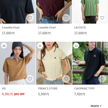
Cassette Chart
Cassette Chart
LACOSTE
17,600
17,600
17,600
円
円
円
10
11
12
VIS
FREAK’S STORE
CIAOPANIC TYPY
4,391
5,500
7,920
円
20
%
OFF
円
円
more
navigate_next