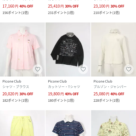
17,160
25,410
23,100
円
40
%
OFF
円
30
%
OFF
円
30
%
OFF
156
ポイント
(
1倍
)
231
ポイント
(
1倍
)
210
ポイント
(
1倍
)
Picone Club
Picone Club
Picone Club
シャツ・ブラウス
カットソー・Tシャツ
ブルゾン・ジャンパー
20,020
19,800
25,080
円
30
%
OFF
円
40
%
OFF
円
40
%
OFF
182
ポイント
(
1倍
)
180
ポイント
(
1倍
)
228
ポイント
(
1倍
)