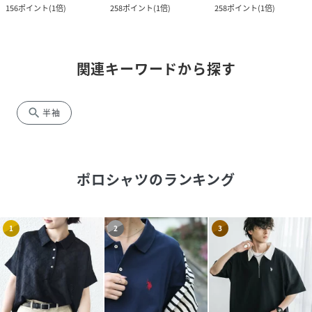
156
ポイント
(
1倍
)
258
ポイント
(
1倍
)
258
ポイント
(
1倍
)
関連キーワードから探す
search
半袖
ポロシャツ
のランキング
1
2
3