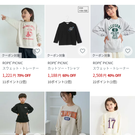
テル 36% （リブ部分） ポリエステル 62% 綿
35% ポリウレタン 3%｜カーキ（36）：（本
体） 綿 64% ポリエステル 36% （リブ部分） ポ
リエステル 62% 綿 35% ポリウレタン 3%
サイズ
110、120、130、140、150
クリーニング
チャコール（06）：手洗い・漂白、タンブル乾
燥、ドライクリーニング禁止
カーキ（36）：手洗い・漂白、タンブル乾燥、
クーポン対象
クーポン対象
クーポン対象
ドライクリーニング禁止
ROPE' PICNIC
ROPE' PICNIC
ROPE' PICNIC
スウェット・トレーナー
カットソー・Tシャツ
スウェット・トレーナー
品番
MN0196_GRM54050
1,221
1,188
2,508
円
70
%
OFF
円
60
%
OFF
円
40
%
OFF
(
GRM54050-06-333 MN0196
)
11
ポイント
(
1倍
)
10
ポイント
(
1倍
)
22
ポイント
(
1倍
)