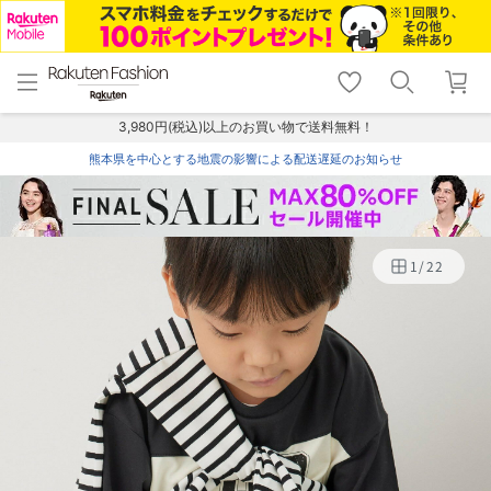
menu
home
search
favorite_border
shopping_cart
lock_outline
メニュー
トップ
検索
お気に入り
カート
ログイン
3,980円(税込)以上のお買い物で送料無料！
熊本県を中心とする地震の影響による配送遅延のお知らせ
1
/
22