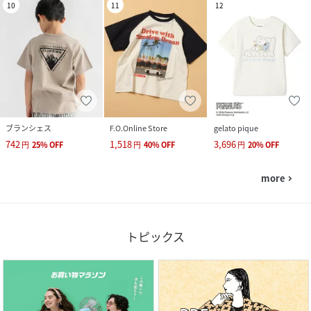
10
11
12
ブランシェス
F.O.Online Store
gelato pique
742
1,518
3,696
円
25
%
OFF
円
40
%
OFF
円
20
%
OFF
more
navigate_next
トピックス