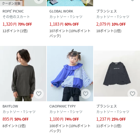
クーポン対象
ROPE' PICNIC
GLOBAL WORK
ブランシェス
その他のスカート
カットソー・Tシャツ
カットソー・Tシャツ
1,320
1,183
2,079
円
70
%
OFF
円
60
%
OFF
円
10
%
OFF
12
ポイント
(
1倍
)
107
ポイント
(
10%ポイント
18
ポイント
(
1倍
)
バック
)
BAYFLOW
CIAOPANIC TYPY
ブランシェス
カットソー・Tシャツ
カットソー・Tシャツ
カットソー・Tシャツ
895
1,100
1,237
円
50
%
OFF
円
74
%
OFF
円
25
%
OFF
8
ポイント
(
1倍
)
100
ポイント
(
10%ポイント
11
ポイント
(
1倍
)
バック
)