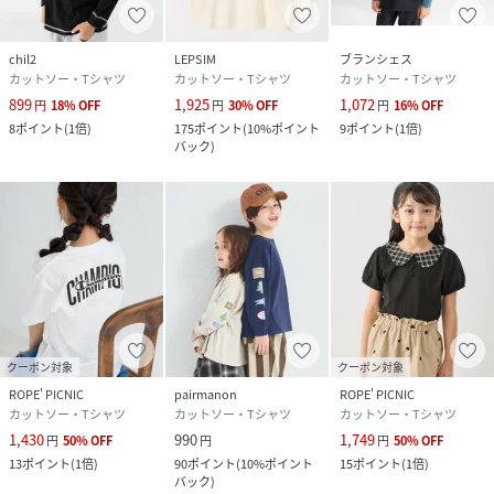
chil2
LEPSIM
ブランシェス
カットソー・Tシャツ
カットソー・Tシャツ
カットソー・Tシャツ
899
1,925
1,072
円
18
%
OFF
円
30
%
OFF
円
16
%
OFF
8
ポイント
(
1倍
)
175
ポイント
(
10%ポイント
9
ポイント
(
1倍
)
バック
)
クーポン対象
クーポン対象
ROPE' PICNIC
pairmanon
ROPE' PICNIC
カットソー・Tシャツ
カットソー・Tシャツ
カットソー・Tシャツ
1,430
990
1,749
円
50
%
OFF
円
円
50
%
OFF
13
ポイント
(
1倍
)
90
ポイント
(
10%ポイント
15
ポイント
(
1倍
)
バック
)