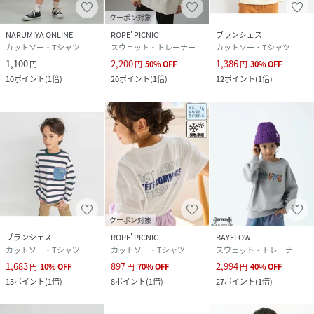
クーポン対象
NARUMIYA ONLINE
ROPE' PICNIC
ブランシェス
カットソー・Tシャツ
スウェット・トレーナー
カットソー・Tシャツ
1,100
2,200
1,386
円
円
50
%
OFF
円
30
%
OFF
10
ポイント
(
1倍
)
20
ポイント
(
1倍
)
12
ポイント
(
1倍
)
クーポン対象
ブランシェス
ROPE' PICNIC
BAYFLOW
カットソー・Tシャツ
カットソー・Tシャツ
スウェット・トレーナー
1,683
897
2,994
円
10
%
OFF
円
70
%
OFF
円
40
%
OFF
15
ポイント
(
1倍
)
8
ポイント
(
1倍
)
27
ポイント
(
1倍
)