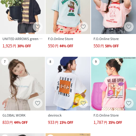
UNITED ARROWS green label relaxing
F.O.Online Store
F.O.Online Store
1,925
550
550
円
30
%
OFF
円
44
%
OFF
円
58
%
OFF
7
8
9
GLOBAL WORK
devirock
F.O.Online Store
833
933
1,787
円
44
%
OFF
円
15
%
OFF
円
35
%
OFF