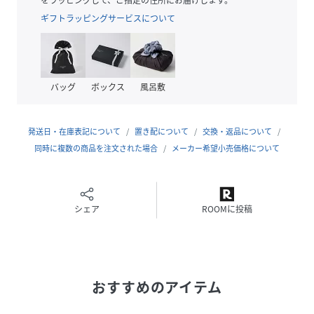
・ガールはアクティブなショートパンツやキュロットパンツ
ギフトラッピングサービスについて
合わせも一押し。
-----------------------------
裏地:なし
透け感:なし
バッグ
ボックス
風呂敷
伸縮性:ややあり
生地感・厚さ:普通
季節:春・秋
発送日・在庫表記について
置き配について
交換・返品について
-----------------------------
同時に複数の商品を注文された場合
メーカー希望小売価格について
※撮影時の光、お使いのモニター環境によって色の見え方が
違う場合がございます。
※モデル身長:112cm着用サイズ:120
シェア
ROOMに投稿
性別タイプ
キッズ
原産国
チャコール（06）：中国製｜カーキ（36）：中
国製
おすすめのアイテム
素材
チャコール（06）：（本体） 綿 64% ポリエス