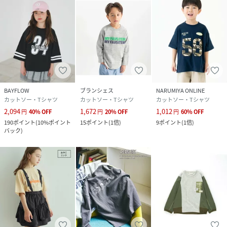
BAYFLOW
ブランシェス
NARUMIYA ONLINE
カットソー・Tシャツ
カットソー・Tシャツ
カットソー・Tシャツ
2,094
1,672
1,012
円
40
%
OFF
円
20
%
OFF
円
60
%
OFF
190
ポイント
(
10%ポイント
15
ポイント
(
1倍
)
9
ポイント
(
1倍
)
バック
)