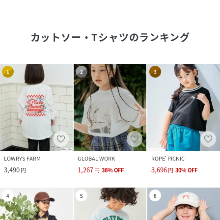
カットソー・Tシャツ
のランキング
1
2
3
LOWRYS FARM
GLOBAL WORK
ROPE' PICNIC
3,490
1,267
3,696
円
円
36
%
OFF
円
30
%
OFF
4
5
6