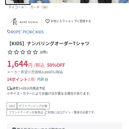
チャコール（06）
カーキ（36）
favorite_border
お気に入りショップに登録する
ROPE' PICNIC KIDS
sell
【KIDS】ナンバリングオーダーTシャツ
star_border
star_border
star_border
star_border
star_border
(
0
件
)
1,644
円 /税込
50
%OFF
メーカー希望小売価格
3,289
円 /税込
14
ポイント
1倍
内訳
local_shipping
通常3-6日以内発送予定
※サイズ・カラーによりお届け日が異なる場合があります。
SALE
ギフトラッピング対象
ブランドクーポン対象商品
ご利用には
ログイン
・獲得が必要です。