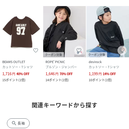
クーポン対象
クーポン対象
BEAMS OUTLET
ROPE' PICNIC
devirock
カットソー・Tシャツ
ブルゾン・ジャンパー
カットソー・Tシャツ
1,716
1,646
1,199
円
40
%
OFF
円
70
%
OFF
円
14
%
OFF
15
ポイント
(
1倍
)
14
ポイント
(
1倍
)
10
ポイント
(
1倍
)
関連キーワードから探す
search
長袖