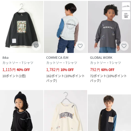
ikka
COMME CA ISM
GLOBAL WORK
カットソー・Tシャツ
カットソー・Tシャツ
カットソー・Tシャツ
1,115
1,782
792
円
40
%
OFF
円
10
%
OFF
円
60
%
OFF
10
ポイント
(
1倍
)
162
ポイント
(
10%ポイント
72
ポイント
(
10%ポイント
バック
)
バック
)