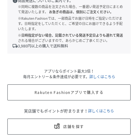
info
商品発送についてのご案内です。
※同時に複数の商品を注文された場合、一番遅い発送予定日にまとめ
て発送いたします。
お急ぎの商品は、個別にご注文ください。
※Rakuten Fashionでは、一部商品でお届け日時をご指定いただけま
す。日時指定をしていただくと、ご希望の日にお届けできるよう手配
いたします。
※日時指定がない場合、記載されている発送予定日よりも遅れて発送
される場合がございますので、あらかじめご了承ください。
local_shipping
3,980
円以上の購入で送料無料
アプリならポイント最大3倍！
毎月エントリー＆条件達成が必要です。
詳しくはこちら
Rakuten Fashionアプリで購入する
実店舗でもポイントが貯まります！
詳しくはこちら
店舗を探す