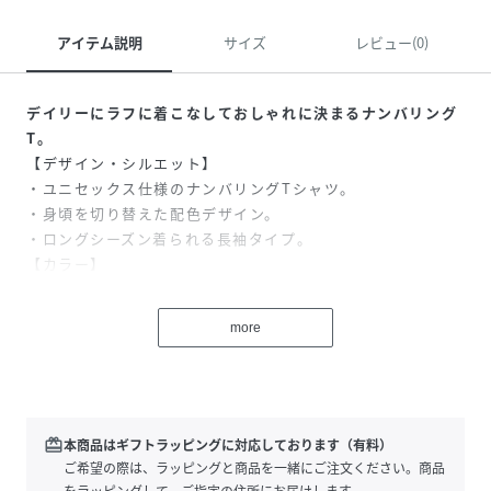
アイテム説明
サイズ
レビュー(0)
デイリーにラフに着こなしておしゃれに決まるナンバリング
T。
【デザイン・シルエット】
・ユニセックス仕様のナンバリングTシャツ。
・身頃を切り替えた配色デザイン。
・ロングシーズン着られる長袖タイプ。
【カラー】
・チャコールグレー×オフホワイト、カーキ×オフホワイト
のボーイッシュな2色を展開。
more
＜ロゴの意味＞
「98」：ロぺピクニックのデビュー年の1998年。
「REVEMERVEILLEUXAJAMAIS」：素晴らしい夢を永遠に
「MEILLEURJOUR」：最高な日
【スタイリングポイント】
redeem
本商品はギフトラッピングに対応しております（有料）
・ボーイズはカーゴパンツやショートパンツ、イージーパン
ご希望の際は、ラッピングと商品を一緒にご注文ください。商品
ツなどに合わせるのが◎。
をラッピングして、ご指定の住所にお届けします。