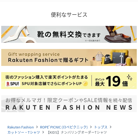
便利なサービス
Rakuten Fashion
ROPE' PICNIC (ロペピクニック)
トップス
navigate_next
navigate_next
navigate_next
カットソー・Tシャツ
【KIDS】ナンバリングオーダーTシャツ
navigate_next