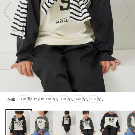
在庫：
110
残りわずか
120
なし
130
なし
140
なし
150
なし