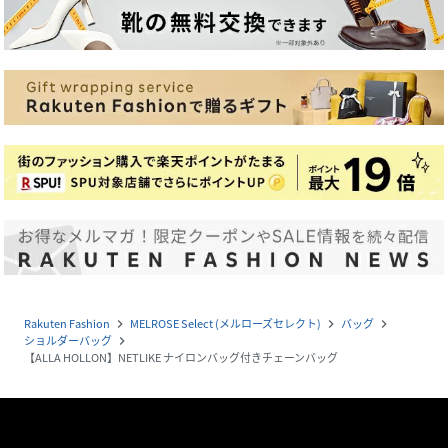
Rakuten Fashion
MELROSE Select (メルローズセレクト)
バッグ
navigate_next
navigate_next
navigate_next
ショルダーバッグ
navigate_next
【ALLA HOLLON】NETLIKE ナイロンバッグ付きチェーンバッグ