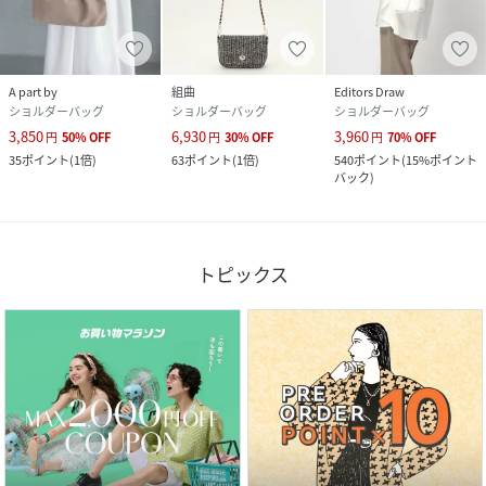
A part by
組曲
Editors Draw
ショルダーバッグ
ショルダーバッグ
ショルダーバッグ
3,850
6,930
3,960
円
50
%
OFF
円
30
%
OFF
円
70
%
OFF
35
ポイント
(
1倍
)
63
ポイント
(
1倍
)
540
ポイント
(
15%ポイント
バック
)
トピックス