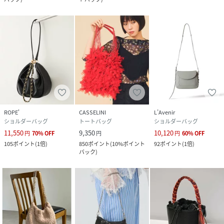
ROPE'
CASSELINI
L’Avenir
ショルダーバッグ
トートバッグ
ショルダーバッグ
11,550
9,350
10,120
円
70
%
OFF
円
円
60
%
OFF
105
ポイント
(
1倍
)
850
ポイント
(
10%ポイント
92
ポイント
(
1倍
)
バック
)