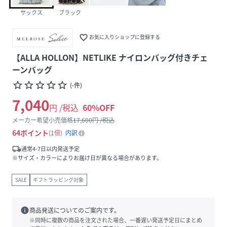
サックス
ブラック
favorite_border
お気に入りショップに登録する
【ALLA HOLLON】NETLIKE ナイロンバッグ付きチェ
ーンバッグ
star_border
star_border
star_border
star_border
star_border
(
-
件
)
7,040
円 /税込
60
%OFF
メーカー希望小売価格
17,600
円 /税込
64
ポイント
1倍
内訳
local_shipping
通常4-7日以内発送予定
※サイズ・カラーによりお届け日が異なる場合があります。
SALE
ギフトラッピング対象
info
商品発送についてのご案内です。
※同時に複数の商品を注文された場合、一番遅い発送予定日にまとめ