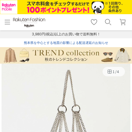
menu
home
search
favorite_border
shopping_cart
lock_outline
メニュー
トップ
検索
お気に入り
カート
ログイン
3,980円(税込)以上のお買い物で送料無料！
熊本県を中心とする地震の影響による配送遅延のお知らせ
1
/
4