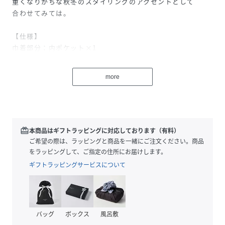
重くなりがちな秋冬のスタイリングのアクセントとして
合わせてみては。
【仕様】
巾着部分：内ポケット×1
性別タイプ
レディース
more
原産国
中国
素材
本体：鉄 付属：ナイロン 裏地：ポリエステ
ル
redeem
本商品はギフトラッピングに対応しております（有料）
ご希望の際は、ラッピングと商品を一緒にご注文ください。商品
サイズ
FREE
をラッピングして、ご指定の住所にお届けします。
ギフトラッピングサービスについて
品番
MM6513_A3043PBG004
(
A3043PBG004-01-9 MM6513
)
バッグ
ボックス
風呂敷