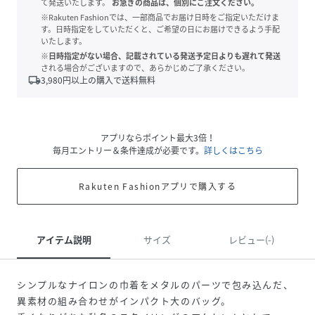
て発送いたします。
お急ぎの商品は、個別にご注文ください。
※Rakuten Fashionでは、一部商品でお届け日時をご指定いただけま
す。日時指定をしていただくと、ご希望の日にお届けできるよう手配
いたします。
※日時指定がない場合、記載されている発送予定日よりも遅れて発送
される場合がございますので、あらかじめご了承ください。
local_shipping
3,980
円以上の購入で送料無料
アプリならポイント最大3倍！
毎月エントリー＆条件達成が必要です。
詳しくはこちら
Rakuten Fashionアプリで購入する
アイテム説明
サイズ
レビュー(-)
シンプルなナイロンの巾着をメタルのパーツで包み込んだ、
異素材の組み合わせがインパクト大のバッグ。