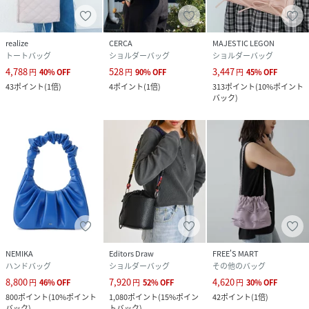
realize
CERCA
MAJESTIC LEGON
トートバッグ
ショルダーバッグ
ショルダーバッグ
4,788
528
3,447
円
40
%
OFF
円
90
%
OFF
円
45
%
OFF
43
ポイント
(
1倍
)
4
ポイント
(
1倍
)
313
ポイント
(
10%ポイント
バック
)
NEMIKA
Editors Draw
FREE'S MART
ハンドバッグ
ショルダーバッグ
その他のバッグ
8,800
7,920
4,620
円
46
%
OFF
円
52
%
OFF
円
30
%
OFF
800
ポイント
(
10%ポイント
1,080
ポイント
(
15%ポイン
42
ポイント
(
1倍
)
バック
)
トバック
)