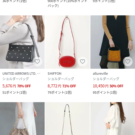
36
ポイント
(
1倍
)
900
ポイント
(
10%ポイント
9
ポイント
(
1倍
)
バック
)
UNITED ARROWS LTD. OUTLET
SHIFFON
allureville
ショルダーバッグ
ショルダーバッグ
ショルダーバッグ
5,676
8,772
10,450
円
70
%
OFF
円
71
%
OFF
円
50
%
OFF
51
ポイント
(
1倍
)
79
ポイント
(
1倍
)
95
ポイント
(
1倍
)