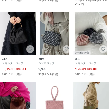
47
ポイント
(
1倍
)
24
ポイント
(
1倍
)
316
ポイント
(
10%ポイント
バック
)
クーポン対象
23区
bflat
Olu.
ショルダーバッグ
ハンドバッグ
ショルダーバッグ
10,450
9,900
4,263
円
30
%
OFF
円
円
18
%
OFF
95
ポイント
(
1倍
)
90
ポイント
(
1倍
)
38
ポイント
(
1倍
)