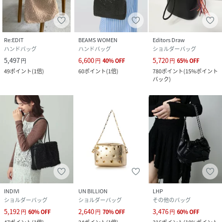
Re:EDIT
BEAMS WOMEN
Editors Draw
ハンドバッグ
ハンドバッグ
ショルダーバッグ
5,497
6,600
5,720
円
円
40
%
OFF
円
65
%
OFF
49
ポイント
(
1倍
)
60
ポイント
(
1倍
)
780
ポイント
(
15%ポイント
バック
)
INDIVI
UN BILLION
LHP
ショルダーバッグ
ショルダーバッグ
その他のバッグ
5,192
2,640
3,476
円
60
%
OFF
円
70
%
OFF
円
60
%
OFF