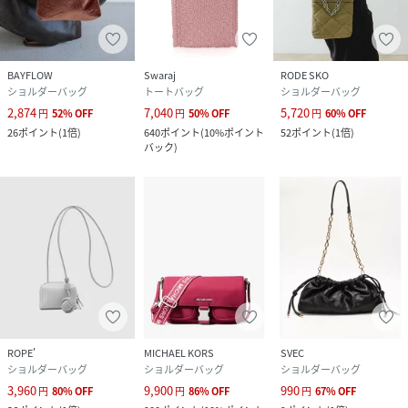
BAYFLOW
Swaraj
RODE SKO
ショルダーバッグ
トートバッグ
ショルダーバッグ
2,874
7,040
5,720
円
52
%
OFF
円
50
%
OFF
円
60
%
OFF
26
ポイント
(
1倍
)
640
ポイント
(
10%ポイント
52
ポイント
(
1倍
)
バック
)
ROPE'
MICHAEL KORS
SVEC
ショルダーバッグ
ショルダーバッグ
ショルダーバッグ
3,960
9,900
990
円
80
%
OFF
円
86
%
OFF
円
67
%
OFF