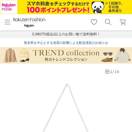
menu
home
search
favorite_border
shopping_cart
lock_outline
メニュー
トップ
検索
お気に入り
カート
ログイン
3,980円(税込)以上のお買い物で送料無料！
熊本県を中心とする地震の影響による配送遅延のお知らせ
1
/
10