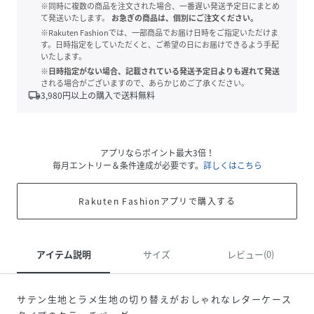
※同時に複数の商品を注文された場合、一番遅い発送予定日にまとめ
て発送いたします。
お急ぎの商品は、個別にご注文ください。
※Rakuten Fashionでは、一部商品でお届け日時をご指定いただけま
す。日時指定をしていただくと、ご希望の日にお届けできるよう手配
いたします。
※日時指定がない場合、記載されている発送予定日よりも遅れて発送
される場合がございますので、あらかじめご了承ください。
local_shipping
3,980
円以上の購入で送料無料
アプリならポイント最大3倍！
毎月エントリー＆条件達成が必要です。
詳しくはこちら
Rakuten Fashionアプリで購入する
アイテム説明
サイズ
レビュー(0)
サテン生地とラメ生地の切り替えがおしゃれなレターケース