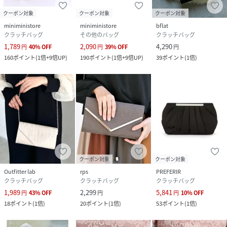
クーポン対象
クーポン対象
クーポン対象
miniministore
miniministore
bflat
クラッチバッグ
その他のバッグ
クラッチバッグ
1,789
2,090
4,290
円
40
%
OFF
円
39
%
OFF
円
160
ポイント
(
1倍+9倍UP
)
190
ポイント
(
1倍+9倍UP
)
39
ポイント
(
1倍
)
クーポン対象
クーポン対象
Outfitter lab
rps
PREFERIR
クラッチバッグ
クラッチバッグ
クラッチバッグ
1,989
2,299
5,841
円
43
%
OFF
円
円
10
%
OFF
18
ポイント
(
1倍
)
20
ポイント
(
1倍
)
53
ポイント
(
1倍
)