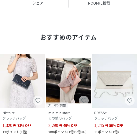
シェア
ROOMに投稿
おすすめのアイテム
クーポン対象
Histoire
miniministore
DRESS+
クラッチバッグ
その他のバッグ
クラッチバッグ
1,320
2,290
1,245
円
73
%
OFF
円
49
%
OFF
円
50
%
OFF
12
ポイント
(
1倍
)
200
ポイント
(
1倍+9倍UP
)
11
ポイント
(
1倍
)