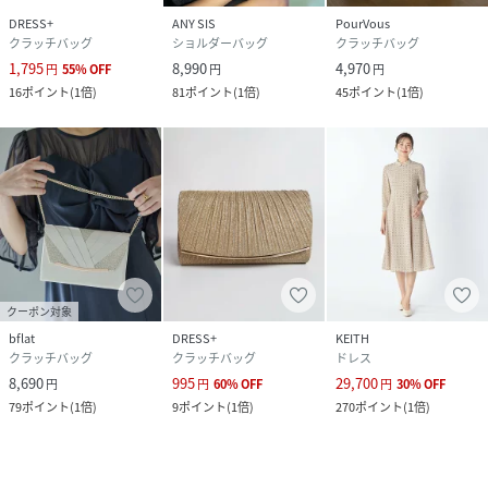
DRESS+
ANY SIS
PourVous
クラッチバッグ
ショルダーバッグ
クラッチバッグ
1,795
8,990
4,970
円
55
%
OFF
円
円
16
ポイント
(
1倍
)
81
ポイント
(
1倍
)
45
ポイント
(
1倍
)
クーポン対象
bflat
DRESS+
KEITH
クラッチバッグ
クラッチバッグ
ドレス
8,690
995
29,700
円
円
60
%
OFF
円
30
%
OFF
79
ポイント
(
1倍
)
9
ポイント
(
1倍
)
270
ポイント
(
1倍
)