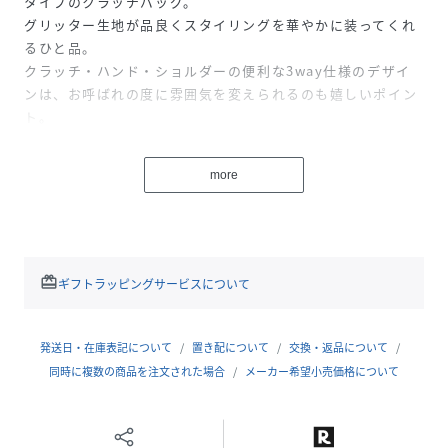
タイプのクラッチバッグ。
グリッター生地が品良くスタイリングを華やかに装ってくれ
るひと品。
クラッチ・ハンド・ショルダーの便利な3way仕様のデザイ
ンは、お呼ばれの度に雰囲気を変えられるのも嬉しいポイン
ト。
性別タイプ
レディース
more
原産国
中国
素材
表地:ポリエステル100%
redeem
ギフトラッピングサービスについて
サイズ
F
品番
MM3124_50144
発送日・在庫表記について
置き配について
交換・返品について
(
50144-SV-F MM3124
)
同時に複数の商品を注文された場合
メーカー希望小売価格について