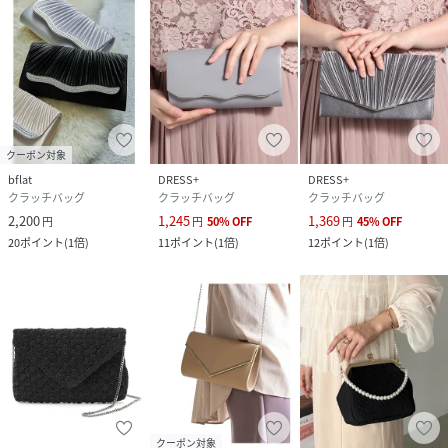
クーポン対象
bflat
DRESS+
DRESS+
クラッチバッグ
クラッチバッグ
クラッチバッグ
2,200
1,245
1,369
円
円
50
%
OFF
円
45
%
OFF
20
ポイント
(
1倍
)
11
ポイント
(
1倍
)
12
ポイント
(
1倍
)
クーポン対象