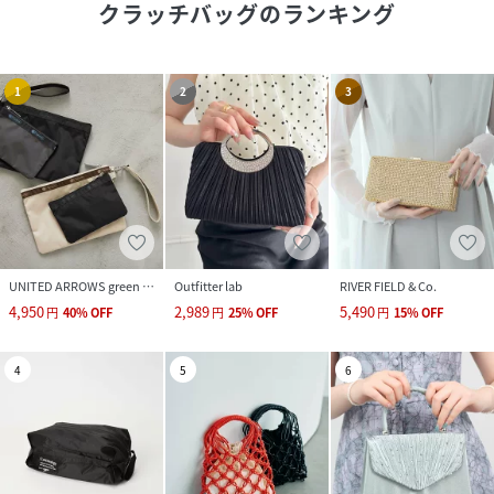
クラッチバッグ
のランキング
1
2
3
UNITED ARROWS green label relaxing
Outfitter lab
RIVER FIELD & Co.
4,950
2,989
5,490
円
40
%
OFF
円
25
%
OFF
円
15
%
OFF
4
5
6