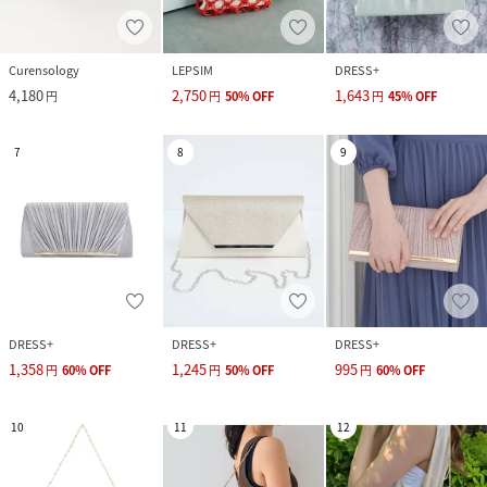
Curensology
LEPSIM
DRESS+
4,180
2,750
1,643
円
円
50
%
OFF
円
45
%
OFF
7
8
9
DRESS+
DRESS+
DRESS+
1,358
1,245
995
円
60
%
OFF
円
50
%
OFF
円
60
%
OFF
10
11
12