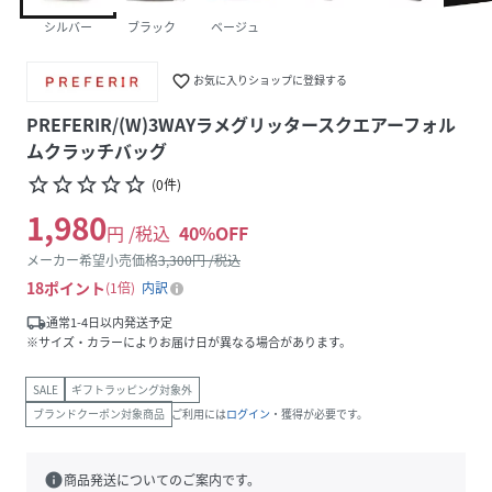
シルバー
ブラック
ベージュ
favorite_border
お気に入りショップに登録する
PREFERIR/(W)3WAYラメグリッタースクエアーフォル
ムクラッチバッグ
star_border
star_border
star_border
star_border
star_border
(
0
件
)
1,980
円 /税込
40
%OFF
メーカー希望小売価格
3,300
円 /税込
18
ポイント
1倍
内訳
local_shipping
通常1-4日以内発送予定
※サイズ・カラーによりお届け日が異なる場合があります。
SALE
ギフトラッピング対象外
ブランドクーポン対象商品
ご利用には
ログイン
・獲得が必要です。
info
商品発送についてのご案内です。