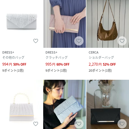
DRESS+
DRESS+
CERCA
その他のバッグ
クラッチバッグ
ショルダーバッグ
994
995
2,270
円
50
%
OFF
円
60
%
OFF
円
52
%
OFF
9
ポイント
(
1倍
)
9
ポイント
(
1倍
)
20
ポイント
(
1倍
)