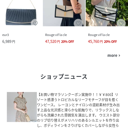
eur3
Rouge vif la cle
Rouge vif la cle
6,989
47,520
45,760
円
円
20
%
OFF
円
20
%
OFF
more
navigate_next
ショップニュース
【お買い物マラソンクーポン実施中！！￥￥800】リ
ゾート感漂うトロピカルなリーフモチーフが目を惹く
ワンピース。 レーヨンとナイロンの混紡素材が生み出
す上品な光沢感と滑らかな肌触りで、リラックスしな
がらも洗練された雰囲気を演出します。 ウエスト部分
のリブ切り替えがメリハリのあるシルエットを作り出
し、ボディラインをさりげなくカバーしながら女性ら