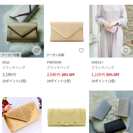
クーポン対象
クーポン対象
bflat
PREFERIR
DRESS+
クラッチバッグ
クラッチバッグ
クラッチバッグ
3,190
2,640
1,119
円
円
20
%
OFF
円
55
%
OFF
29
ポイント
(
1倍
)
24
ポイント
(
1倍
)
10
ポイント
(
1倍
)