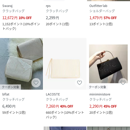
Swaraj
rps
Outfitter lab
クラッチバッグ
クラッチバッグ
ショルダーバッグ
12,672
2,299
1,479
円
10
%
OFF
円
円
57
%
OFF
1,152
ポイント
(
10%ポイン
20
ポイント
(
1倍
)
13
ポイント
(
1倍
)
トバック
)
クーポン対象
クーポン対象
bflat
LACOSTE
miniministore
クラッチバッグ
クラッチバッグ
クラッチバッグ
6,490
7,260
2,290
円
円
40
%
OFF
円
45
%
OFF
59
ポイント
(
1倍
)
660
ポイント
(
10%ポイント
20
ポイント
(
1倍
)
バック
)