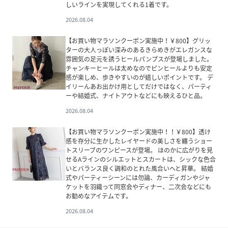
しいラインを実現してくれる1着です。
2026.08.04
【お買い物マラソンクーポン実施中！￥800】グリッ
ターの大人っぽい深みのあるきらめきがエレガンスな
雰囲気の足元を誘うヒールパンプスが登場しました。
チャンキーヒールは太めなのでピンヒールよりも安定
感が楽しめ、歩きやすいのが嬉しいポイントです。 デ
イリーんあお出かけ用としてだけではなく、パーティ
ーや結婚式、ナイトアウトなどにも映えるひと品。
2026.08.04
【お買い物マラソンクーポン実施中！！￥800】透け
感を存分に生かしたレイヤードの美しさを纏うショー
トスリーブのワンピースが登場。 ほのかに広がりを見
せるAラインのシルエットとスカートは、シックな色合
いとバランス良く調和のとれた風合いへと昇華。 結婚
式やパーティーシーンには勿論、カーディガンやジャ
ケットを羽織って同窓会やディナー、二次会などにも
お勧めなアイテムです。
2026.08.04