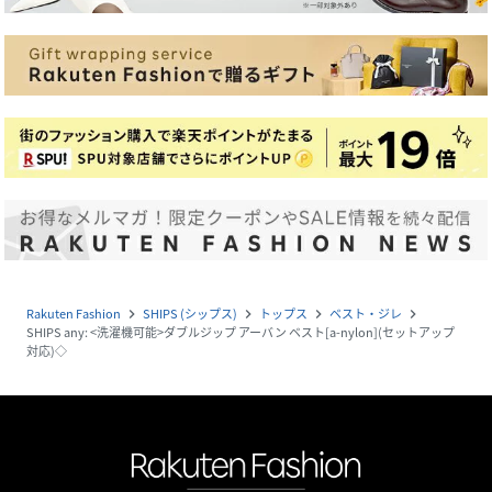
Rakuten Fashion
SHIPS (シップス)
トップス
ベスト・ジレ
navigate_next
navigate_next
navigate_next
navigate_next
SHIPS any: <洗濯機可能>ダブルジップ アーバン ベスト[a-nylon](セットアップ
対応)◇