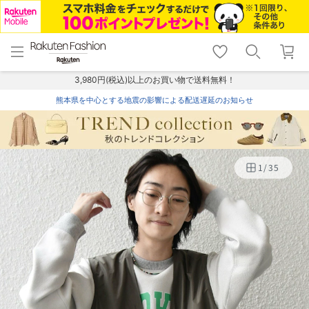
menu
home
search
favorite_border
shopping_cart
lock_outline
メニュー
トップ
検索
お気に入り
カート
ログイン
3,980円(税込)以上のお買い物で送料無料！
熊本県を中心とする地震の影響による配送遅延のお知らせ
1
/
35