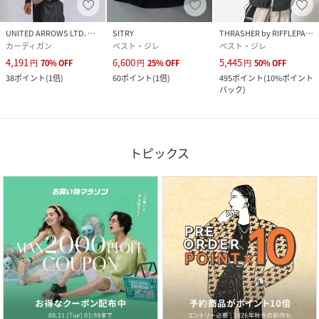
UNITED ARROWS LTD. OUTLET
SITRY
THRASHER by RIFFLEPAGE
カーディガン
ベスト・ジレ
ベスト・ジレ
4,191
6,600
5,445
円
70
%
OFF
円
25
%
OFF
円
50
%
OFF
38
ポイント
(
1倍
)
60
ポイント
(
1倍
)
495
ポイント
(
10%ポイント
バック
)
トピックス