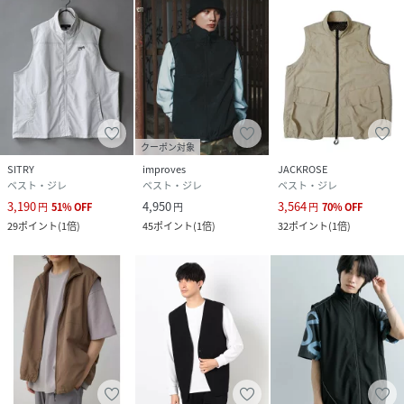
クーポン対象
SITRY
improves
JACKROSE
ベスト・ジレ
ベスト・ジレ
ベスト・ジレ
3,190
4,950
3,564
円
51
%
OFF
円
円
70
%
OFF
29
ポイント
(
1倍
)
45
ポイント
(
1倍
)
32
ポイント
(
1倍
)