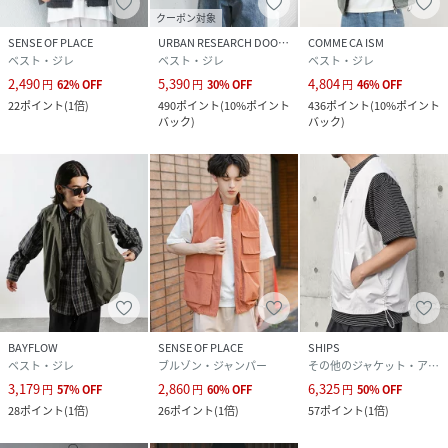
クーポン対象
SENSE OF PLACE
URBAN RESEARCH DOORS
COMME CA ISM
ベスト・ジレ
ベスト・ジレ
ベスト・ジレ
2,490
5,390
4,804
円
62
%
OFF
円
30
%
OFF
円
46
%
OFF
22
ポイント
(
1倍
)
490
ポイント
(
10%ポイント
436
ポイント
(
10%ポイント
バック
)
バック
)
BAYFLOW
SENSE OF PLACE
SHIPS
ベスト・ジレ
ブルゾン・ジャンパー
その他のジャケット・アウター
3,179
2,860
6,325
円
57
%
OFF
円
60
%
OFF
円
50
%
OFF
28
ポイント
(
1倍
)
26
ポイント
(
1倍
)
57
ポイント
(
1倍
)