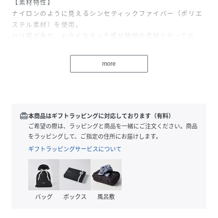
【素材特性】
ナイロンのように見えるシンセティックファイバー（ポリエ
ステル素材）を使用。
ハリ感があり、ドライなタッチ感が特徴の素材となってお
り、ご家庭でのメンテナンスも可能です。
more
【デザイン】
気温の高い時期からでもレイヤードしやすいように裏地を付
けず軽い仕上がりにしており、コーデのプラスワンアイテム
としてシーズンを問わず重宝します。
フロントはダブルジップ仕様なので裾のドローコードと合わ
redeem
本商品はギフトラッピングに対応しております（有料）
せて様々な着こなしを表現できます！
ご希望の際は、ラッピングと商品を一緒にご注文ください。商品
また、こちらは同素材のトラックパンツの展開もございます
をラッピングして、ご指定の住所にお届けします。
のでセットアップスタイルも楽しんでいただけます。
ギフトラッピングサービスについて
【同素材のボトムス】
◆〈洗濯機可能〉カラーミックスコードトラックパンツ［a-
nylon］
バッグ
ボックス
風呂敷
713-14-0030