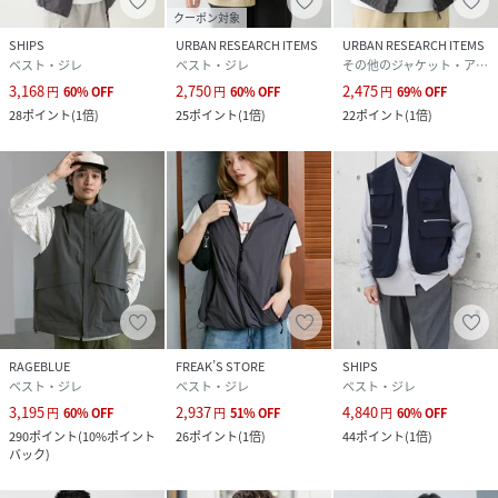
合があります。
クーポン対象
商品の色味は商品単体で撮影した画像をご参照ください。
SHIPS
URBAN RESEARCH ITEMS
URBAN RESEARCH ITEMS
ベスト・ジレ
ベスト・ジレ
その他のジャケット・アウター
※画像の商品はサンプルです。
3,168
2,750
2,475
円
60
%
OFF
円
60
%
OFF
円
69
%
OFF
実際の商品と仕様、加工、サイズが若干異なる場合がござ
28
ポイント
(
1倍
)
25
ポイント
(
1倍
)
22
ポイント
(
1倍
)
います。
グレー：175cm着用サイズ：LARGE
ブラック：175cm着用サイズ：LARGE
ベージュ：175cm着用サイズ：LARGE
性別タイプ
メンズ
原産国
中国
RAGEBLUE
FREAK’S STORE
SHIPS
素材
ポリエステル100%
ベスト・ジレ
ベスト・ジレ
ベスト・ジレ
3,195
2,937
4,840
円
60
%
OFF
円
51
%
OFF
円
60
%
OFF
サイズ
MEDIUM、LARGE
290
ポイント
(
10%ポイント
26
ポイント
(
1倍
)
44
ポイント
(
1倍
)
バック
)
品番
MM1714_714740003
(
714740003-21-94 MM1714
)