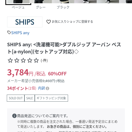
ベージュ
グレー
ブラック
favorite_border
お気に入りショップに登録する
SHIPS any
sell
SHIPS any: <洗濯機可能>ダブルジップ アーバン ベス
ト[a-nylon](セットアップ対応)◇
star_border
star_border
star_border
star_border
star_border
(
-
件
)
3,784
円 /税込
60
%OFF
メーカー希望小売価格
9,460
円 /税込
34
ポイント
1倍
内訳
SOLD OUT
SALE
ギフトラッピング対象
info
商品発送についてのご案内です。
※同時に複数の商品を注文された場合、一番遅い発送予定日にまとめ
て発送いたします。
お急ぎの商品は、個別にご注文ください。