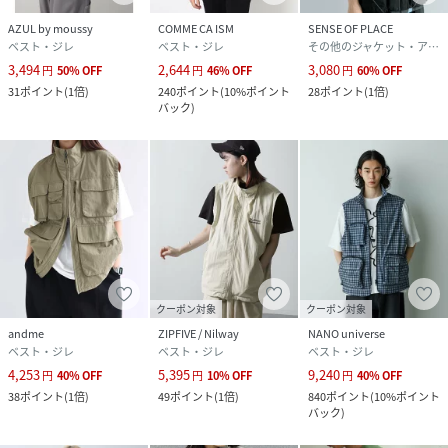
AZUL by moussy
COMME CA ISM
SENSE OF PLACE
ベスト・ジレ
ベスト・ジレ
その他のジャケット・アウター
3,494
2,644
3,080
円
50
%
OFF
円
46
%
OFF
円
60
%
OFF
31
ポイント
(
1倍
)
240
ポイント
(
10%ポイント
28
ポイント
(
1倍
)
バック
)
クーポン対象
クーポン対象
andme
ZIPFIVE / Nilway
NANO universe
ベスト・ジレ
ベスト・ジレ
ベスト・ジレ
4,253
5,395
9,240
円
40
%
OFF
円
10
%
OFF
円
40
%
OFF
38
ポイント
(
1倍
)
49
ポイント
(
1倍
)
840
ポイント
(
10%ポイント
バック
)