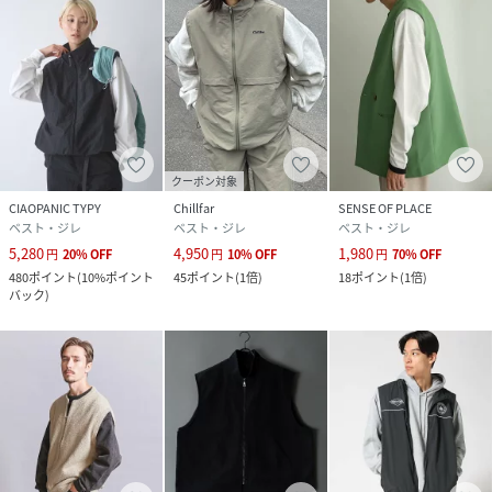
クーポン対象
CIAOPANIC TYPY
Chillfar
SENSE OF PLACE
ベスト・ジレ
ベスト・ジレ
ベスト・ジレ
5,280
4,950
1,980
円
20
%
OFF
円
10
%
OFF
円
70
%
OFF
480
ポイント
(
10%ポイント
45
ポイント
(
1倍
)
18
ポイント
(
1倍
)
バック
)