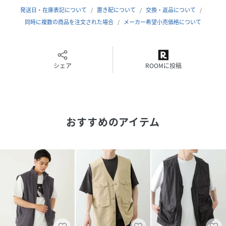
【a-nylon】
発送日・在庫表記について
置き配について
交換・返品について
SHIPSanyが表現するシンセティックファイバー素材を使用
同時に複数の商品を注文された場合
メーカー希望小売価格について
したシリーズ
----------------------------
裏地：無
シェア
ROOMに投稿
光沢感：無
生地の厚み：普通
伸縮性：無
透け感：無
おすすめのアイテム
水洗い：可能
----------------------------
【注意事項】
※末永く愛用頂く為に、アテンションタグ・洗濯ネームを必
ずご確認の上、着用又はお取り扱いください。
※撮影環境による光の当たり具合やパソコン・スマートフォ
ンなどの閲覧環境によって、実際の色味と異なって見える場