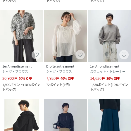
トバック
)
トバック
)
トバック
)
1er Arrondissement
Droitelautreamont
1er Arrondissement
シャツ・ブラウス
シャツ・ブラウス
スウェット・トレーナー
20,900
7,920
14,630
円
50
%
OFF
円
40
%
OFF
円
30
%
OFF
1,900
ポイント
(
10%ポイン
72
ポイント
(
1倍
)
1,330
ポイント
(
10%ポイン
トバック
)
トバック
)