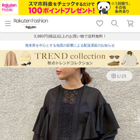
menu
home
search
favorite_border
shopping_cart
lock_outline
メニュー
トップ
検索
お気に入り
カート
ログイン
3,980円(税込)以上のお買い物で送料無料！
熊本県を中心とする地震の影響による配送遅延のお知らせ
1
/
25