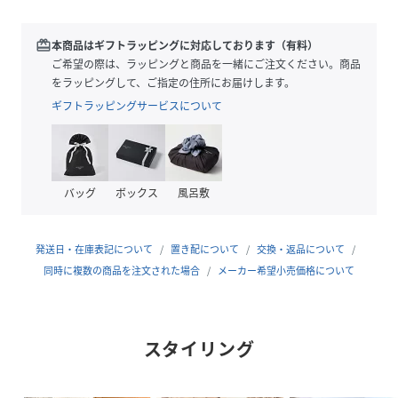
※撮影時の光、お使いのモニター環境によって色の見え方が
違う場合がございます。
redeem
本商品はギフトラッピングに対応しております（有料）
※素材の特性上、シワができます。予めご了承いただきます
ご希望の際は、ラッピングと商品を一緒にご注文ください。商品
ようお願い致します。
をラッピングして、ご指定の住所にお届けします。
ギフトラッピングサービスについて
性別タイプ
レディース
原産国
ブラック（01）：中国製｜その他（96）：中国
製
バッグ
ボックス
風呂敷
素材
ブラック（01）：（表地） ポリエステル 100%
（パイピング部分） ナイロン 100% （裏地） ポ
発送日・在庫表記について
置き配について
交換・返品について
リエステル 100% （金属部分） 亜鉛合金｜その
同時に複数の商品を注文された場合
メーカー希望小売価格について
他（96）：（表地） ポリエステル 100% （パイ
ピング部分） ナイロン 100% （裏地） ポリエス
テル 100% （金属部分） 亜鉛合金
サイズ
F
スタイリング
品番
MK4293_GIX64120
(
GIX64120-01-099 MK4293
)