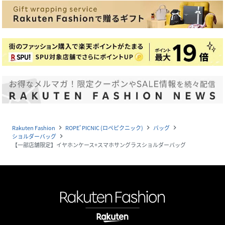
Rakuten Fashion
ROPE' PICNIC (ロペピクニック)
バッグ
navigate_next
navigate_next
navigate_next
ショルダーバッグ
navigate_next
【一部店舗限定】イヤホンケース+スマホサングラスショルダーバッグ