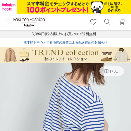
menu
home
search
favorite_border
shopping_cart
lock_outline
メニュー
トップ
検索
お気に入り
カート
ログイン
3,980円(税込)以上のお買い物で送料無料！
熊本県を中心とする地震の影響による配送遅延のお知らせ
1
/
31