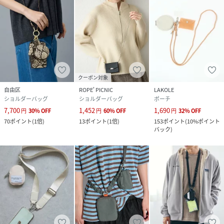
クーポン対象
自由区
ROPE' PICNIC
LAKOLE
ショルダーバッグ
ショルダーバッグ
ポーチ
7,700
1,452
1,690
円
30
%
OFF
円
60
%
OFF
円
32
%
OFF
70
ポイント
(
1倍
)
13
ポイント
(
1倍
)
153
ポイント
(
10%ポイント
バック
)