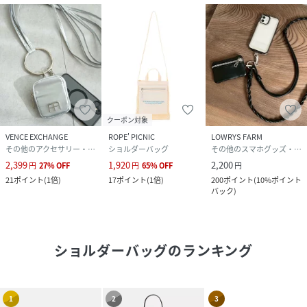
クーポン対象
VENCE EXCHANGE
ROPE' PICNIC
LOWRYS FARM
その他のアクセサリー・腕時計
ショルダーバッグ
その他のスマホグッズ・オーディオ機器
2,399
1,920
2,200
円
27
%
OFF
円
65
%
OFF
円
21
ポイント
(
1倍
)
17
ポイント
(
1倍
)
200
ポイント
(
10%ポイント
バック
)
ショルダーバッグ
のランキング
1
2
3