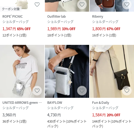
クーポン対象
ROPE' PICNIC
Outfitter lab
Riberry
ショルダーバッグ
ショルダーバッグ
ショルダーバッグ
1,347
1,989
1,800
円
65
%
OFF
円
33
%
OFF
円
67
%
OFF
12
ポイント
(
1倍
)
18
ポイント
(
1倍
)
16
ポイント
(
1倍
)
UNITED ARROWS green label relaxing
BAYFLOW
Fun & Daily
ショルダーバッグ
ショルダーバッグ
ショルダーバッグ
3,960
4,730
1,584
円
円
円
20
%
OFF
36
ポイント
(
1倍
)
430
ポイント
(
10%ポイント
144
ポイント
(
10%ポイント
バック
)
バック
)