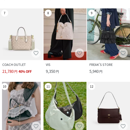
7
8
9
COACH OUTLET
VIS
FREAK’S STORE
21,780
9,350
5,940
円
40
%
OFF
円
円
10
11
12