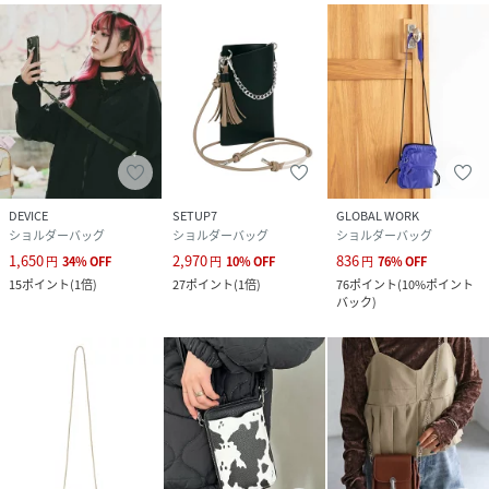
DEVICE
SETUP7
GLOBAL WORK
ショルダーバッグ
ショルダーバッグ
ショルダーバッグ
1,650
2,970
836
円
34
%
OFF
円
10
%
OFF
円
76
%
OFF
15
ポイント
(
1倍
)
27
ポイント
(
1倍
)
76
ポイント
(
10%ポイント
バック
)