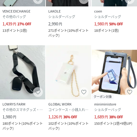
VENCE EXCHANGE
LAKOLE
coen
その他のバッグ
ショルダーバッグ
ショルダーバッグ
1,439
2,990
1,980
円
27
%
OFF
円
円
50
%
OFF
13
ポイント
(
1倍
)
271
ポイント
(
10%ポイント
18
ポイント
(
1倍
)
バック
)
クーポン対象
LOWRYS FARM
GLOBAL WORK
miniministore
その他のスマホグッズ・オーディオ機器
コインケース・小銭入れ・札入れ
ショルダーバッグ
1,980
1,126
1,689
円
円
36
%
OFF
円
38
%
OFF
180
ポイント
(
10%ポイント
102
ポイント
(
10%ポイント
150
ポイント
(
1倍+9倍UP
)
バック
)
バック
)