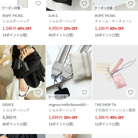
クーポン対象
クーポン対象
ROPE' PICNIC
A.M.S.
ROPE' PICNIC
ショルダーバッグ
ショルダーバッグ
チャーム・キーチェーン
1,540
4,950
1,100
円
60
%
OFF
円
10
%
OFF
円
60
%
OFF
14
ポイント
(
1倍
)
45
ポイント
(
1倍
)
10
ポイント
(
1倍
)
クーポン対象
DEVICE
mignon trefle Room403 selected
THE SHOP TK
ショルダーバッグ
ショルダーバッグ
その他のファッション雑貨
8,800
1,694
1,386
円
円
30
%
OFF
円
40
%
OFF
80
ポイント
(
1倍
)
15
ポイント
(
1倍
)
12
ポイント
(
1倍
)