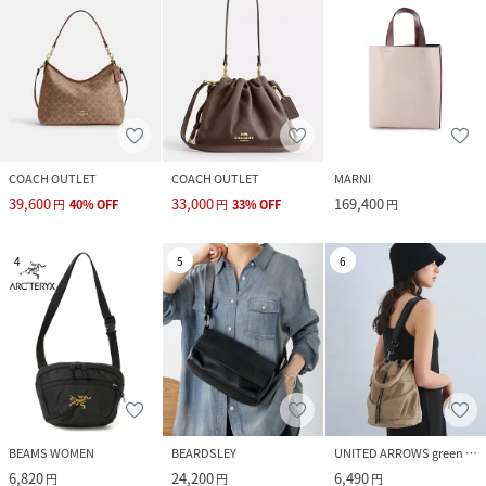
COACH OUTLET
COACH OUTLET
MARNI
39,600
33,000
169,400
円
40
%
OFF
円
33
%
OFF
円
4
5
6
BEAMS WOMEN
BEARDSLEY
UNITED ARROWS green label relaxing
6,820
24,200
6,490
円
円
円