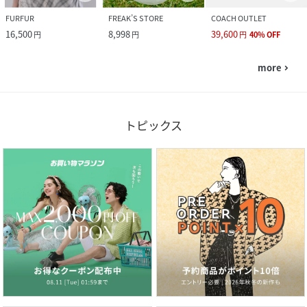
FURFUR
FREAK’S STORE
COACH OUTLET
16,500
8,998
39,600
円
円
円
40
%
OFF
more
navigate_next
トピックス