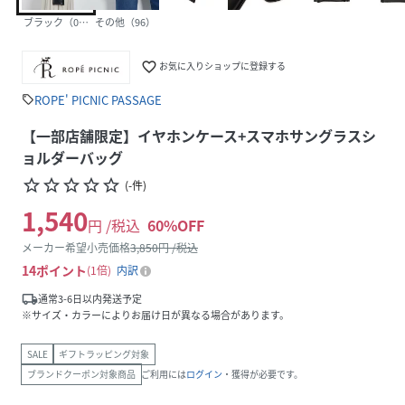
ブラック（01）
その他（96）
favorite_border
お気に入りショップに登録する
ROPE' PICNIC PASSAGE
sell
【一部店舗限定】イヤホンケース+スマホサングラスシ
ョルダーバッグ
star_border
star_border
star_border
star_border
star_border
(
-
件
)
1,540
円 /税込
60
%OFF
メーカー希望小売価格
3,850
円 /税込
14
ポイント
1倍
内訳
local_shipping
通常3-6日以内発送予定
※サイズ・カラーによりお届け日が異なる場合があります。
SALE
ギフトラッピング対象
ブランドクーポン対象商品
ご利用には
ログイン
・獲得が必要です。