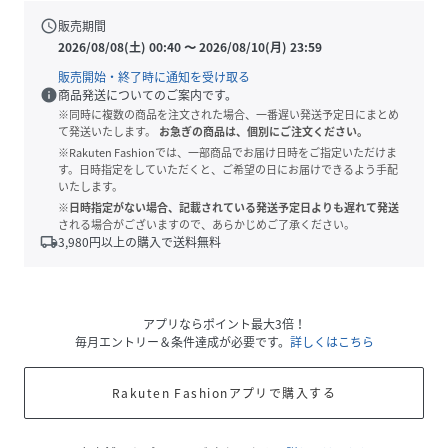
schedule
販売期間
2026/08/08(土) 00:40
〜
2026/08/10(月) 23:59
販売開始・終了時に通知を受け取る
info
商品発送についてのご案内です。
※同時に複数の商品を注文された場合、一番遅い発送予定日にまとめ
て発送いたします。
お急ぎの商品は、個別にご注文ください。
※Rakuten Fashionでは、一部商品でお届け日時をご指定いただけま
す。日時指定をしていただくと、ご希望の日にお届けできるよう手配
いたします。
※日時指定がない場合、記載されている発送予定日よりも遅れて発送
される場合がございますので、あらかじめご了承ください。
local_shipping
3,980
円以上の購入で送料無料
アプリならポイント最大3倍！
毎月エントリー＆条件達成が必要です。
詳しくはこちら
Rakuten Fashionアプリで購入する