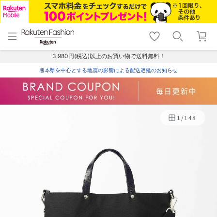
menu
home
search
favorite_border
shopping_cart
lock_outline
メニュー
トップ
検索
お気に入り
カート
ログイン
3,980円(税込)以上のお買い物で送料無料！
熊本県を中心とする地震の影響による配送遅延のお知らせ
1
/
148