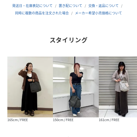
・ハンドルとショルダーの2WAY仕様
発送日・在庫表記について
置き配について
交換・返品について
同時に複数の商品を注文された場合
メーカー希望小売価格について
【ポイント】
・スマートさを追求した、大人の薄マチシルエット
・通勤にも休日にも使いやすい、シンプルなデザイン。日常
スタイリング
からトラベルまで、シーンレスに大活躍の実力派。
・手持ち／斜めがけの2WAY仕様で、荷物が多い日も快適に
・凛とした奥行きを添えるフロントモノグラム刺繍デザイン
・優れた耐久性を誇る「コーデュラナイロン」を使用。天候
を気にせず、毎日に気兼ねなく使える頼もしさが魅力。
・日傘やハンディファンなど、長さのある夏小物も楽に収納
可能
【仕様】
・間口：マグネット留め仕様
・内装ポケット：オープンポケット×2、ファスナーポケッ
ト×1
165cm / FREE
150cm / FREE
161cm / FREE
・カラーに合わせた金具を採用
・人気のモノグラムテープショルダーベルトが付属