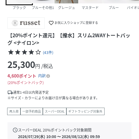
ブラック
ブルーその他1
グレージュ
マスタード
ブルー
バイオ
favorite_border
お気に入りショップに登録する
【20%ポイント還元】【撥水】スリム2WAYトートバッ
グ <ナイロン>
star
star
star
star
star_border
(
43
件
)
25,300
円 /税込
4,600
ポイント
内訳
20%ポイントバック
local_shipping
通常1-4日以内発送予定
※サイズ・カラーによりお届け日が異なる場合があります。
再入荷
一部予約商品
スーパーDEAL
ギフトラッピング対象外
schedule
スーパーDEAL
20
%ポイントバック対象期間
2026/07/29(水) 10:00
〜
2026/08/12(水) 09:59