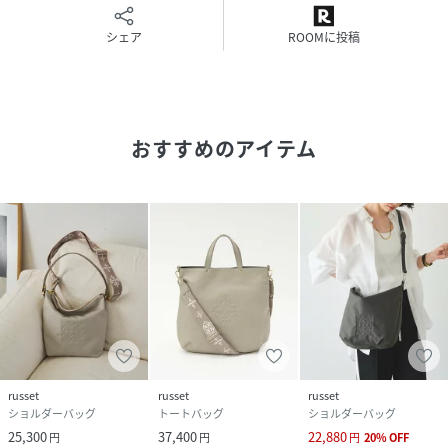
【素材】
シェア
ROOMに投稿
カラーによって使用している素材・機能が異なります。お好
みのスタイルに合わせてお選びください。
▼Gray / Black / L.Greige / D.Brown
おすすめのアイテム
【素材：コーデュラナイロン】 -タフで上質。アクティブに
使える高耐久-
摩耗に強い高耐久な「コーデュラナイロン」に、水や汚れを
強力に弾く「テフロン加工」を施しました。カジュアルなが
らも上質なハリがあり、使い込むほどに柔らかく馴染みま
す。落ち着いた上品な質感が魅力です。
※ 生地表面に細かな凹凸があるため、繊維などが付着する場
合がございます。付着した際は、粘着テープ等で軽く叩くよ
うにお手入れしてください。
▼L.Blue2 / LotusPink2 / RoyalBlue /Plum
russet
russet
russet
【素材：ナイロン】 -優しくナチュラル。軽やかな風合いが
ショルダーバッグ
トートバッグ
ショルダーバッグ
魅力-
25,300
37,400
22,880
円
円
円
20
%
OFF
まるで綿のような、優しい風合いのシワ加工を施したナイロ