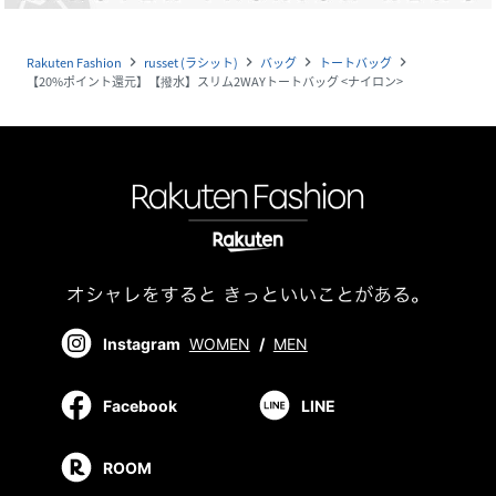
Rakuten Fashion
russet (ラシット)
バッグ
トートバッグ
navigate_next
navigate_next
navigate_next
navigate_next
【20%ポイント還元】【撥水】スリム2WAYトートバッグ <ナイロン>
Instagram
WOMEN
/
MEN
Facebook
LINE
ROOM