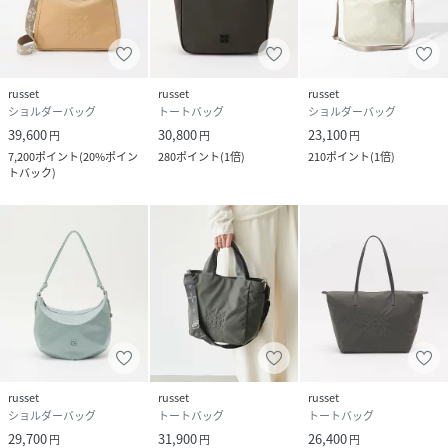
金具：ゴールド
グレーみを帯びた、落ち着きのあるダークブラウン。シック
な印象でスタイルを引き締め、きれいめからカジュアルまで
幅広く馴染みます。
russet
russet
russet
・ブルーその他5 (L.Blue2)…レザー：濃グレー / 金具：シ
ショルダーバッグ
トートバッグ
ショルダーバッグ
ルバー
39,600
30,800
23,100
円
円
円
澄んだスカイブルーが装いに軽やかさをプラス。爽やかで清
7,200
ポイント
(
20%ポイン
280
ポイント
(
1倍
)
210
ポイント
(
1倍
)
潔感があり、配色ショルダーとのコントラストがすっきりと
トバック
)
した印象に。
・ピンクその他2 (LotusPink2)…レザー：グレージュ / 金
具：シルバー
くすみ感のあるロータスピンクが、甘さを抑えた上品な印象
に。コーディネートにほどよい華やかさを添えてくれます。
・ ブルーその他1（RoyalBlue）… 深みと鮮やかさを併せ持
つ、気品あふれるロイヤルブルー。シックなグレーのレザー
ハンドルとモノグラムテープが全体をスタイリッシュに引き
締め、知的な雰囲気に。
・ バイオレット（Plum） … ニュアンスのある大人なプラ
russet
russet
russet
ショルダーバッグ
トートバッグ
トートバッグ
ムパープル。肌馴染みの良い優しいカラーで女性らしく柔ら
29,700
31,900
26,400
円
円
円
かな印象に仕上げました。夏の淡いトーンのスタイリングに