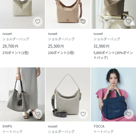
皮革パーツ:牛革
裏地:綿
ショルダーベルト:ポリエステル
サイズ
FREE
russet
russet
russet
ショルダーバッグ
ショルダーバッグ
ショルダーバッグ
品番
MK3531_RUZ1042121A0013
(
RUZ1042121A0013-1v-1 MK3531
)
29,700
25,300
31,900
円
円
円
270
ポイント
(
1倍
)
230
ポイント
(
1倍
)
5,800
ポイント
(
20%ポイン
トバック
)
SHIPS
russet
TOCCA
トートバッグ
ショルダーバッグ
トートバッグ