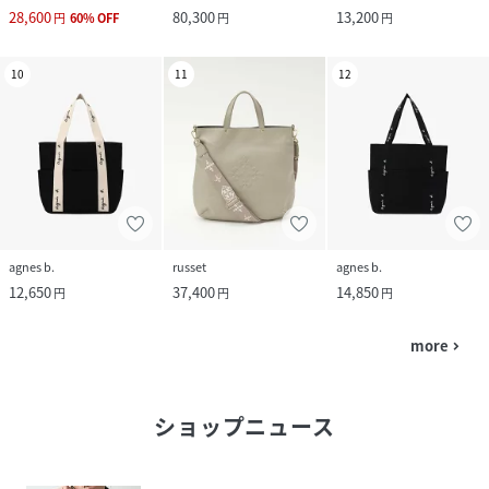
28,600
80,300
13,200
円
60
%
OFF
円
円
10
11
12
agnes b.
russet
agnes b.
12,650
37,400
14,850
円
円
円
more
navigate_next
ショップニュース