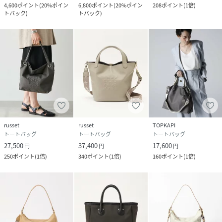
4,600
ポイント
(
20%ポイン
6,800
ポイント
(
20%ポイン
208
ポイント
(
1倍
)
ン素材です。弱撥水加工を施しているため、多少の雨や水に
トバック
)
トバック
)
も強く、日常のアクティブなお出かけにぴったりです。
※ こちらのカラーは「コーデュラナイロン」ではございませ
ん。また、テフロン加工は施されておりませんのであらかじ
めご了承ください。
【カラー展開】
・ライトグレー（Gray）…レザー：濃グレー /金具：シルバ
ー
都会的な印象を与えるカーキがかったグレー。カジュアルス
タイルはもちろん、キレイめスタイルにも。
russet
russet
TOPKAPI
・ブラック（Black）…レザー：ブラック /金具：シルバー
トートバッグ
トートバッグ
トートバッグ
27,500
37,400
17,600
コーデを引き締める定番カラー。バッグ中央の刺繍がホワイ
円
円
円
250
ポイント
(
1倍
)
340
ポイント
(
1倍
)
160
ポイント
(
1倍
)
トで、重くなりすぎず抜け感を演出します。
・グレージュ（L.Greige）…レザー：グレージュ /金具：ゴ
ールド
肌馴染みの良いニュアンスカラー。同系色のお洋服と合わせ
ると、洗練されたエレガントな雰囲気に。
・ダークブラウン（D.Brown）…レザー：ダークブラウン /