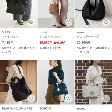
SHIPS
russet
russet
トートバッグ
ショルダーバッグ
ショルダーバッグ
7,480
14,080
30,800
円
円
20
%
OFF
円
680
ポイント
(
10%ポイント
128
ポイント
(
1倍
)
5,600
ポイント
(
20%ポイン
バック
)
トバック
)
BEAUTY&YOUTH UNITED ARROWS
TOPKAPI
russet