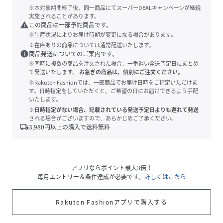
※本対象期間終了後、同一商品にてスーパーDEALキャンペーンが継続
実施されることがあります。
warning
この商品は一部予約商品です。
※生産状況によりお届け時期が変更になる場合があります。
※在庫ありの商品については通常配送いたします。
info
商品発送についてのご案内です。
※同時に複数の商品を注文された場合、一番遅い発送予定日にまとめ
て発送いたします。
お急ぎの商品は、個別にご注文ください。
※Rakuten Fashionでは、一部商品でお届け日時をご指定いただけま
す。日時指定をしていただくと、ご希望の日にお届けできるよう手配
いたします。
※日時指定がない場合、記載されている発送予定日よりも遅れて発送
される場合がございますので、あらかじめご了承ください。
local_shipping
3,980
円以上の購入で送料無料
アプリならポイント最大3倍！
毎月エントリー＆条件達成が必要です。
詳しくはこちら
Rakuten Fashionアプリで購入する