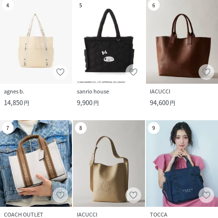
4
5
6
agnes b.
sanrio house
IACUCCI
14,850
9,900
94,600
円
円
円
7
8
9
COACH OUTLET
IACUCCI
TOCCA