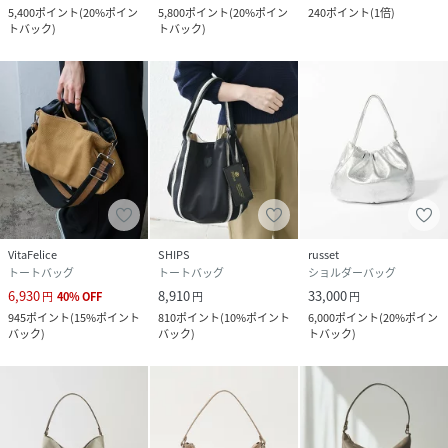
5,400
ポイント
(
20%ポイン
5,800
ポイント
(
20%ポイン
240
ポイント
(
1倍
)
も品よくエレガントに溶け込みます。
トバック
)
トバック
)
Made in Japan
--------------------------------------
【価格改定のお知らせ】
こちらの商品は2026年3月4日から価格改定を実施させてい
ただきます。
お届けする商品についているタグの価格が、混在している場
合がございますが
現在表示されているサイト表示価格が正しい販売価格です。
予めご了承いただきますよう、お願い申し上げます。
VitaFelice
SHIPS
russet
--------------------------------------
トートバッグ
トートバッグ
ショルダーバッグ
＃CE-1404-WEB #ギフト #撥水 #帰省 #お出かけ
6,930
8,910
33,000
円
40
%
OFF
円
円
945
ポイント
(
15%ポイント
810
ポイント
(
10%ポイント
6,000
ポイント
(
20%ポイン
バック
)
バック
)
トバック
)
性別タイプ
レディース
原産国
日本
素材
本体:ナイロン