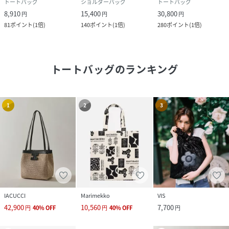
トートバッグ
ショルダーバッグ
トートバッグ
8,910
15,400
30,800
円
円
円
81
ポイント
(
1倍
)
140
ポイント
(
1倍
)
280
ポイント
(
1倍
)
トートバッグ
のランキング
1
2
3
IACUCCI
Marimekko
VIS
42,900
10,560
7,700
円
40
%
OFF
円
40
%
OFF
円