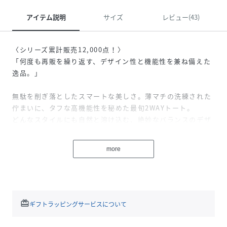
アイテム説明
サイズ
レビュー(43)
〈シリーズ累計販売12,000点！〉
「何度も再販を繰り返す、デザイン性と機能性を兼ね備えた
逸品。」
無駄を削ぎ落としたスマートな美しさ。薄マチの洗練された
佇まいに、タフな高機能性を秘めた最旬2WAYトート。
どんなスタイルにも自然と溶け込む、絶妙なバランスのデザ
インが魅力で長く愛用していただけるバッグです。
more
【デザイン】
・短めのハンドル、ナイロンショルダーベルト、マチ薄のデ
ザインですっきりとしたシルエット
・下部にタックを施しており、荷物を入れても自然なフォル
ム
redeem
ギフトラッピングサービスについて
・マットな質感のコーデュラナイロンにモノグラムのモチー
フを繊細な刺繍で表現