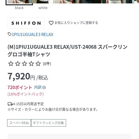
black
white
favorite_border
お気に入りショップに登録する
1PIU1UGUALE3 RELAX
sell
(M)1PIU1UGUALE3 RELAX/UST-24068 スパークリン
グロゴ半袖Tシャツ
star_border
star_border
star_border
star_border
star_border
(
0
件
)
7,920
円 /税込
720
ポイント
内訳
10%ポイントバック
local_shipping
4-15日以内発送予定
※サイズ・カラーによりお届け日が異なる場合があります。
スーパーDEAL
ギフトラッピング対象