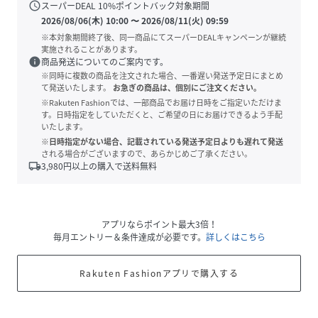
schedule
スーパーDEAL
10
%ポイントバック対象期間
2026/08/06(木) 10:00
〜
2026/08/11(火) 09:59
※本対象期間終了後、同一商品にてスーパーDEALキャンペーンが継続
実施されることがあります。
info
商品発送についてのご案内です。
※同時に複数の商品を注文された場合、一番遅い発送予定日にまとめ
て発送いたします。
お急ぎの商品は、個別にご注文ください。
※Rakuten Fashionでは、一部商品でお届け日時をご指定いただけま
す。日時指定をしていただくと、ご希望の日にお届けできるよう手配
いたします。
※日時指定がない場合、記載されている発送予定日よりも遅れて発送
される場合がございますので、あらかじめご了承ください。
local_shipping
3,980
円以上の購入で送料無料
アプリならポイント最大3倍！
毎月エントリー＆条件達成が必要です。
詳しくはこちら
Rakuten Fashionアプリで購入する