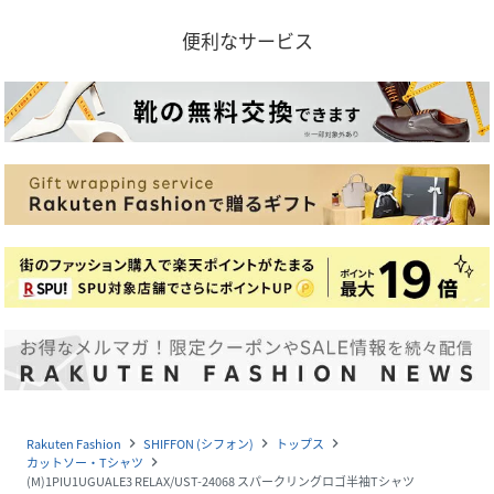
便利なサービス
Rakuten Fashion
SHIFFON (シフォン)
トップス
navigate_next
navigate_next
navigate_next
カットソー・Tシャツ
navigate_next
(M)1PIU1UGUALE3 RELAX/UST-24068 スパークリングロゴ半袖Tシャツ