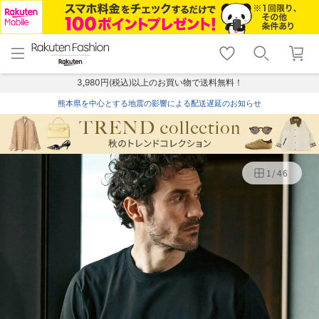
menu
home
search
favorite_border
shopping_cart
lock_outline
メニュー
トップ
検索
お気に入り
カート
ログイン
3,980円(税込)以上のお買い物で送料無料！
熊本県を中心とする地震の影響による配送遅延のお知らせ
1
/
46