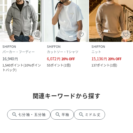
SHIFFON
SHIFFON
SHIFFON
パーカー・フーディー
カットソー・Tシャツ
ニット
16,940
6,072
15,136
円
円
20
%
OFF
円
20
%
OFF
1,540
ポイント
(
10%ポイン
55
ポイント
(
1倍
)
137
ポイント
(
1倍
)
トバック
)
関連キーワードから探す
search
search
search
七分袖・五分袖
半袖
ミドル丈