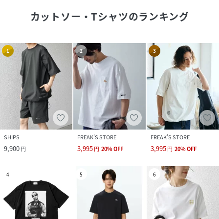
カットソー・Tシャツ
のランキング
1
2
3
SHIPS
FREAK’S STORE
FREAK’S STORE
9,900
3,995
3,995
円
円
20
%
OFF
円
20
%
OFF
4
5
6