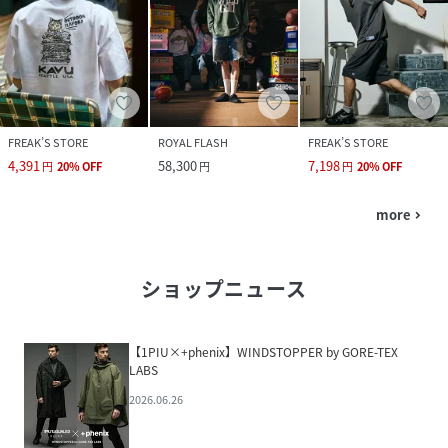
FREAK’S STORE
ROYAL FLASH
FREAK’S STORE
4,391
58,300
7,198
円
20
%
OFF
円
円
20
%
OFF
more
navigate_next
ショップニュース
【1PIU×+phenix】WINDSTOPPER by GORE-TEX
LABS
2026.06.26