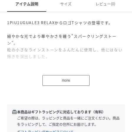
アイテム説明
サイズ
レビュー(0)
1PIU1UGUALE3 RELAXからロゴTシャツの登場です。
細やかな光でより華やかさを纏う"スパークリングストー
ン"。
粒の小さなラインストーンをふんだんに使用し、他にはない
輝きを演出しました。
生地には上品な光沢感を放つシルケット素材を使用。
綿の繊維に艶感やハリを与える加工を施し、シルクのような
more
豊かな光沢を生み出した生地は、さらさらと滑らかな表面感
により、暑い季節にも快適な着心地を実現しています。
ラインストーンの輝きと相俟って、上質な大人の高級感を引
き立てるアイテム。
redeem
本商品はギフトラッピングに対応しております（有料）
ご希望の際は、ラッピングと商品を一緒にご注文ください。商品
着心地とビジュアルを両立するこだわりの逸品を是非。
をラッピングして、ご指定の住所にお届けします。
ギフトラッピングサービスについて