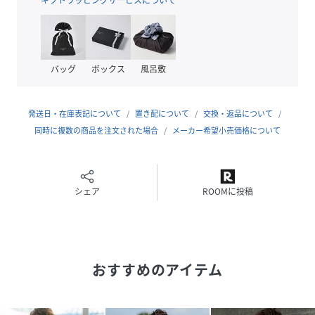
1PIU1UGUALE3 RELAX
ウノ ピゥ ウノ ウグァーレ トレ リラックス
"極上の普段着"としてファッショニスタに愛されてやまな
い、1PIU1UGUALE3 RELAX
バッグ
ボックス
風呂敷
"至高" "究極"への挑戦を胸にデザイナー自らが厳選し、着る
者に高揚と感動を齎す"一着入魂"された作品で知られる
発送日・在庫表記について
置き配について
交換・返品について
1PIU1UGUALE3のカジュアルウェアラインである。
同時に複数の商品を注文された場合
メーカー希望小売価格について
服の価値を知る玄人からこそ絶対的な支持を受ける、リラッ
クスラインならではの"究極の着心地"を是非体感してほし
い。
シェア
ROOMに投稿
性別タイプ
メンズ
原産国
中国
おすすめのアイテム
素材
本体:コットン100%
リブ:コットン95%