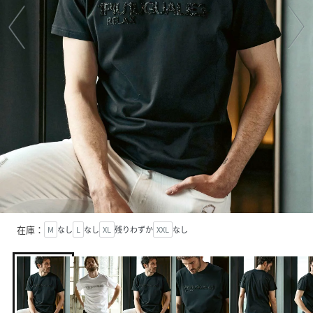
在庫：
M
なし
L
なし
XL
残りわずか
XXL
なし