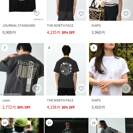
JOURNAL STANDARD
THE NORTH FACE
SHIPS
9,900
4,235
3,960
円
円
30
%
OFF
円
7
8
9
coen
THE NORTH FACE
SHIPS
2,772
4,158
3,410
円
30
%
OFF
円
30
%
OFF
円
10
11
12