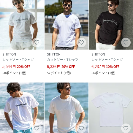
ポリウレタン5%
サイズ
M、L、XL、XXL
クリーニング
手洗い可
品番
MK2611_UST
(
UST-24068-N90-010 MK2611
)
SHIFFON
SHIFFON
SHIFFON
カットソー・Tシャツ
カットソー・Tシャツ
カットソー・Tシャツ
5,544
6,336
6,237
円
20
%
OFF
円
20
%
OFF
円
10
%
OFF
50
ポイント
(
1倍
)
57
ポイント
(
1倍
)
56
ポイント
(
1倍
)