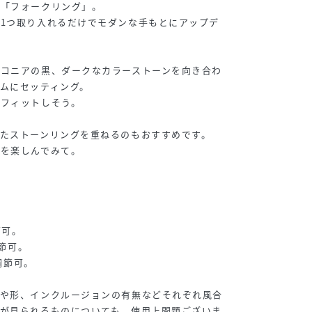
な「フォークリング」。
1つ取り入れるだけでモダンな手もとにアップデ
ルコニアの黒、ダークなカラーストーンを向き合わ
ムにセッティング。
にフィットしそう。
たストーンリングを重ねるのもおすすめです。
グを楽しんでみて。
節可。
調節可。
ズ調節可。
色や形、インクルージョンの有無などそれぞれ風合
クが見られるものについても、使用上問題ございま