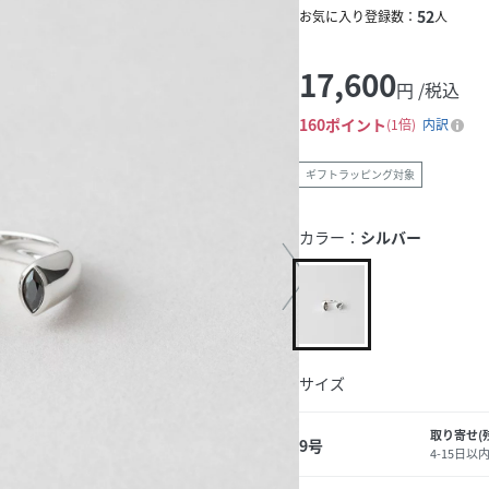
52
お気に入り登録数：
人
17,600
円 /税込
160
ポイント
1倍
内訳
ギフトラッピング対象
カラー：
シルバー
サイズ
取り寄せ(
9号
4-15日以