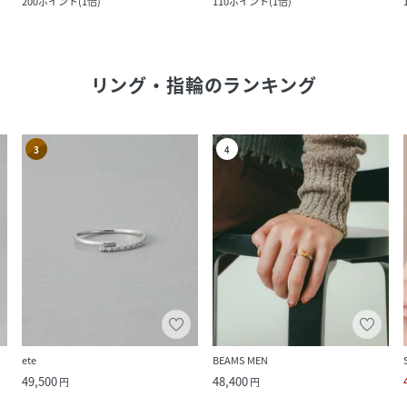
200
ポイント
(
1倍
)
110
ポイント
(
1倍
)
リング・指輪
のランキング
3
4
ete
BEAMS MEN
49,500
48,400
円
円