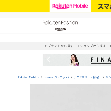
ブランドから探す
ショップから探す
navigate_before
Rakuten Fashion
Jouete (ジュエッテ)
アクセサリー・腕時計
リ
navigate_next
navigate_next
navigate_next