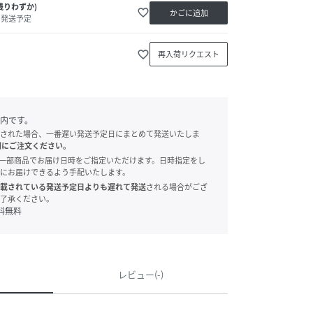
残りわずか)
favorite_border
かごに追加
内発送予定
favorite_border
再入荷リクエスト
内です。
された場合、一番遅い発送予定日にまとめて発送いたしま
別にご注文ください。
onでは、一部商品でお届け日時をご指定いただけます。日時指定をし
にお届けできるよう手配いたします。
載されている発送予定日よりも遅れて発送
される場合がござ
了承ください。
料無料
レビュー(-)