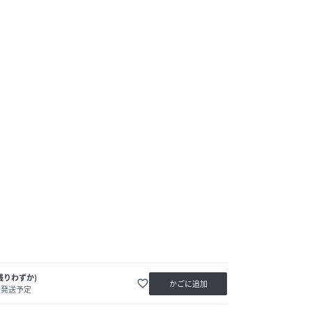
残りわずか)
favorite_border
かごに追加
内発送予定