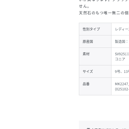
せん。
天然石のもつ唯一無二の個
性別タイプ
レディー
原産国
製造国：
素材
SV92
コニア
サイズ
9号、13
品番
MK2247
(
025102