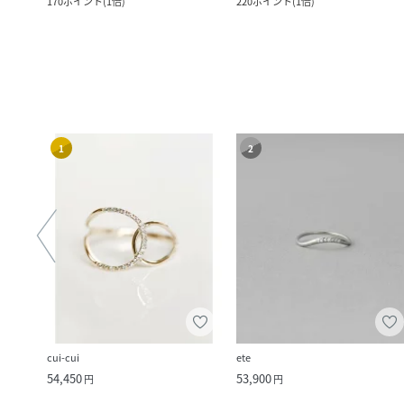
170
ポイント
(
1倍
)
220
ポイント
(
1倍
)
1
2
cui-cui
ete
54,450
53,900
円
円