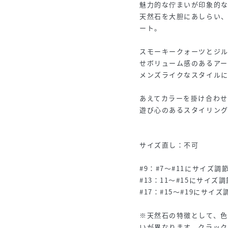
魅力的な佇まいが印象的
天然石を大胆にあしらい、
ート。
スモーキークォーツとジ
せボリューム感のあるアー
メンズライクなスタイル
あえてカラーを掛け合わせ
遊び心のあるスタイリン
サイズ直し：不可
#9：#7～#11にサイズ調
#13：11～#15にサイズ
#17：#15～#19にサイ
※天然石の特徴として、
いが異なります。クラッ