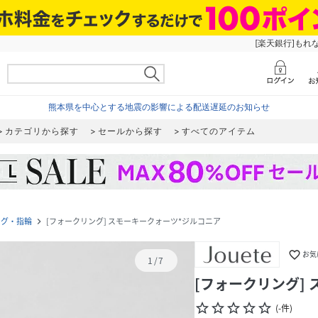
[楽天銀行]もれ
熊本県を中心とする地震の影響による配送遅延のお知らせ
カテゴリから探す
セールから探す
すべてのアイテム
ング・指輪
[フォークリング] スモーキークォーツ*ジルコニア
navigate_next
favorite_border
お気
1
/
7
[フォークリング]
star_border
star_border
star_border
star_border
star_border
(
-
件
)