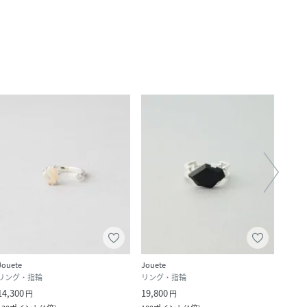
Jouete
Jouete
Jouet
リング・指輪
リング・指輪
リン
14,300
19,800
14,3
円
円