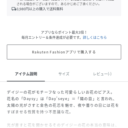
される場合がございますので、あらかじめご了承ください。
local_shipping
3,980
円以上の購入で送料無料
アプリならポイント最大3倍！
毎月エントリー＆条件達成が必要です。
詳しくはこちら
Rakuten Fashionアプリで購入する
アイテム説明
サイズ
レビュー(-)
デイジーの花がモチーフなった可愛らしいお花のピアス。
花名の「Daysy」は「Day'seye」＝「陽の目」と言われ、
太陽の光がさすと金色の花芯を魅せ、夜や曇りの日には花を
すぼませる性質を持つ不思議な花。
光が差すと花を開かせるそのデイジーの花の本当の意味は、