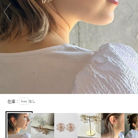
在庫：
free
なし