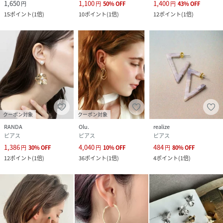
1,650
1,100
1,400
円
円
50
%
OFF
円
43
%
OFF
15
ポイント
(
1倍
)
10
ポイント
(
1倍
)
12
ポイント
(
1倍
)
クーポン対象
クーポン対象
RANDA
Olu.
realize
ピアス
ピアス
ピアス
1,386
4,040
484
円
30
%
OFF
円
10
%
OFF
円
80
%
OFF
12
ポイント
(
1倍
)
36
ポイント
(
1倍
)
4
ポイント
(
1倍
)