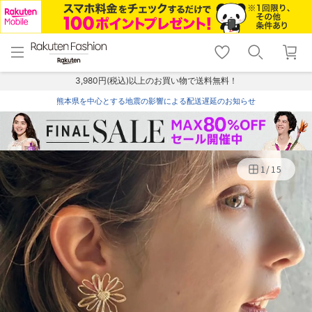
menu
home
search
favorite_border
shopping_cart
lock_outline
メニュー
トップ
検索
お気に入り
カート
ログイン
3,980円(税込)以上のお買い物で送料無料！
熊本県を中心とする地震の影響による配送遅延のお知らせ
1
/
15