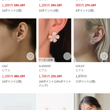
1,200
1,200
900
円
54
%
OFF
円
34
%
OFF
円
27
%
OFF
10
ポイント
(
1倍
)
10
ポイント
(
1倍
)
8
ポイント
(
1倍
)
クーポン対象
ciite'
SLENDER
GOLDY
ピアス
ピアス
ピアス
1,100
1,760
1,870
円
48
%
OFF
円
22
%
OFF
円
10
ポイント
(
1倍
)
160
ポイント
(
10%ポイント
17
ポイント
(
1倍
)
バック
)