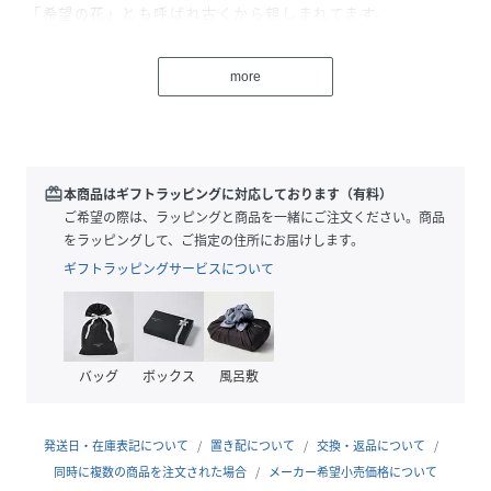
「希望の花」とも呼ばれ古くから親しまれてます。
シンプルな中にも繊細な作りが華やかで印象的。
more
透け感のあるフォルムはどんなコーデにも合わせやすく身に
着けているだけでハッピーな気持ちになれるような明るいデ
ザインです。
おでかけやお呼ばれなどのオケージョンにおすすめです◎
redeem
本商品はギフトラッピングに対応しております（有料）
ご希望の際は、ラッピングと商品を一緒にご注文ください。商品
◆ciite'(シーテ）◆
をラッピングして、ご指定の住所にお届けします。
フランス語で「街」を意味する「cite'」に由来。
ギフトラッピングサービスについて
付けたときのシルエットやバランスにこだわった、すこしの
個性と遊び心を演出するデイリーユースアイテムを展開しま
す。
バッグ
ボックス
風呂敷
＊撮影環境によりスマートフォン、パソコンなどの画面上と
実物では多少色味が異なることがございます。
＊商品の特性上、色や形に多少の個体差がございますので予
発送日・在庫表記について
置き配について
交換・返品について
めご了承ください。
同時に複数の商品を注文された場合
メーカー希望小売価格について