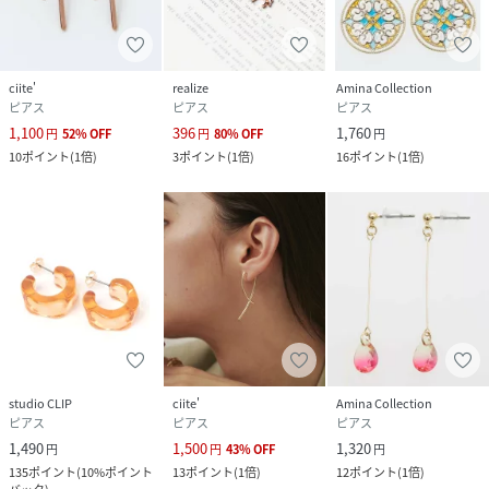
ciite'
realize
Amina Collection
ピアス
ピアス
ピアス
1,100
396
1,760
円
52
%
OFF
円
80
%
OFF
円
10
ポイント
(
1倍
)
3
ポイント
(
1倍
)
16
ポイント
(
1倍
)
studio CLIP
ciite'
Amina Collection
ピアス
ピアス
ピアス
1,490
1,500
1,320
円
円
43
%
OFF
円
135
ポイント
(
10%ポイント
13
ポイント
(
1倍
)
12
ポイント
(
1倍
)