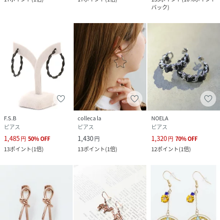
バック
)
F.S.B
colleca la
NOELA
ピアス
ピアス
ピアス
1,485
1,430
1,320
円
50
%
OFF
円
円
70
%
OFF
13
ポイント
(
1倍
)
13
ポイント
(
1倍
)
12
ポイント
(
1倍
)