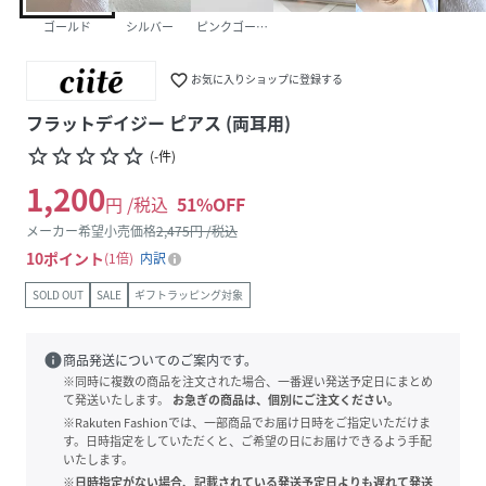
ゴールド
シルバー
ピンクゴールド
favorite_border
お気に入りショップに登録する
フラットデイジー ピアス (両耳用)
star_border
star_border
star_border
star_border
star_border
(
-
件
)
1,200
円 /税込
51
%OFF
メーカー希望小売価格
2,475
円 /税込
10
ポイント
1倍
内訳
SOLD OUT
SALE
ギフトラッピング対象
info
商品発送についてのご案内です。
※同時に複数の商品を注文された場合、一番遅い発送予定日にまとめ
て発送いたします。
お急ぎの商品は、個別にご注文ください。
※Rakuten Fashionでは、一部商品でお届け日時をご指定いただけま
す。日時指定をしていただくと、ご希望の日にお届けできるよう手配
いたします。
※日時指定がない場合、記載されている発送予定日よりも遅れて発送