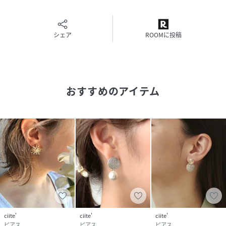
＊アクセサリーは壊れやすいものです。取扱いにご注意くだ
さい。
◆商品お気に入り登録◆
シェア
ROOMに投稿
右のハートをクリックすると、お気に入り登録アイテムの再
入荷・在庫ラスト1点等の通知を受け取れます。
性別タイプ
レディース
おすすめのアイテム
素材
真鍮
サイズ
free
品番
MK0456_zr2210058
(
zr2210058-1-16 MK0456
)
ciite'
ciite'
ciite'
ピアス
ピアス
ピアス