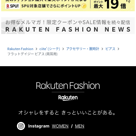
Rakuten Fashion
ciite' (シーテ)
アクセサリー・腕時計
ピアス
navigate_next
navigate_next
navigate_next
navigate_next
フラットデイジー ピアス (両耳用)
Instagram
WOMEN
/
MEN