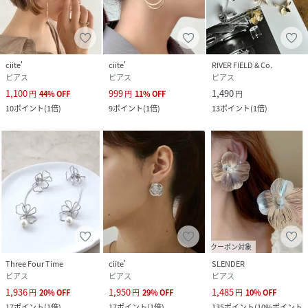
ciite'
ciite'
RIVER FIELD & Co.
ピアス
ピアス
ピアス
1,100
999
1,490
円
44
%
OFF
円
11
%
OFF
円
10
ポイント
(
1倍
)
9
ポイント
(
1倍
)
13
ポイント
(
1倍
)
クーポン対象
Three Four Time
ciite'
SLENDER
ピアス
ピアス
ピアス
1,936
1,950
1,485
円
20
%
OFF
円
29
%
OFF
円
10
%
OFF
17
ポイント
(
1倍
)
17
ポイント
(
1倍
)
135
ポイント
(
10%ポイント