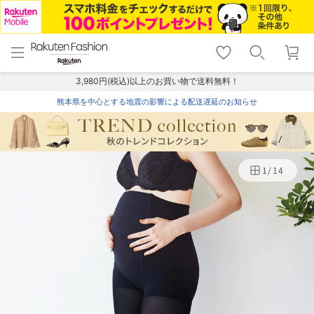
menu
home
search
favorite_border
shopping_cart
lock_outline
メニュー
トップ
検索
お気に入り
カート
ログイン
3,980円(税込)以上のお買い物で送料無料！
熊本県を中心とする地震の影響による配送遅延のお知らせ
1
/
14