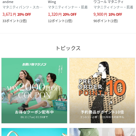
andme
Wing
ワコール マタニティ
マタニティパンツ・スカート
マタニティインナー・肌着
マタニティインナー・肌着
3,671
1,320
9,900
円
20
%
OFF
円
20
%
OFF
円
10
%
OFF
33
ポイント
(
1倍
)
12
ポイント
(
1倍
)
90
ポイント
(
1倍
)
トピックス