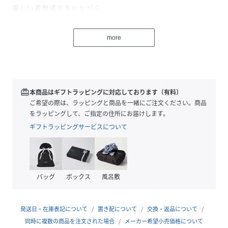
優しい着用感でありながら
美しいシルエットを実現。
more
妊娠中も美しいシルエットで楽しくお出かけして頂けます。
また、妊娠中に着けるものをこだわって頂くことで、産後の
体型崩れを軽減できます。
マタニティ期は、心も身体も変化する繊細な時期。
redeem
本商品はギフトラッピングに対応しております（有料）
だからこそ、妊娠中も生まれてくる新しい命に夢を膨らま
ご希望の際は、ラッピングと商品を一緒にご注文ください。商品
せ、楽しく、美しく、快適に過ごしていただきたい。
をラッピングして、ご指定の住所にお届けします。
そんな思いを込めて作りました。
ギフトラッピングサービスについて
妊娠中も優しくヒップアップ「マタニティレギンス」
妊娠初期から臨月まで対応！
バッグ
ボックス
風呂敷
＜こんな方におすすめ＞
・おなかを冷やさないよう深履きのショーツが欲しいけど伸
びるか心配
発送日・在庫表記について
置き配について
交換・返品について
・臨月まで使い続けられるものが欲しい
同時に複数の商品を注文された場合
メーカー希望小売価格について