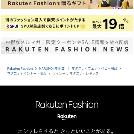
Rakuten Fashion
MARUKO (マルコ)
マタニティウェア・ベビー用品
navigate_next
navigate_next
navigate_next
マタニティインナー・肌着
ヴィレーヴ マタニティレギンス
navigate_next