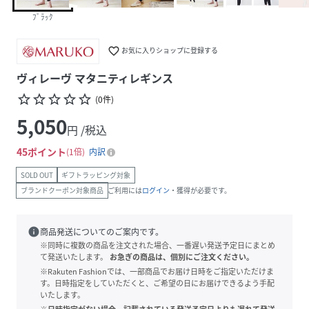
ﾌﾞﾗｯｸ
favorite_border
お気に入りショップに登録する
ヴィレーヴ マタニティレギンス
star_border
star_border
star_border
star_border
star_border
(
0
件
)
5,050
円 /税込
45
ポイント
1倍
内訳
SOLD OUT
ギフトラッピング対象
ブランドクーポン対象商品
ご利用には
ログイン
・獲得が必要です。
info
商品発送についてのご案内です。
※同時に複数の商品を注文された場合、一番遅い発送予定日にまとめ
て発送いたします。
お急ぎの商品は、個別にご注文ください。
※Rakuten Fashionでは、一部商品でお届け日時をご指定いただけま
す。日時指定をしていただくと、ご希望の日にお届けできるよう手配
いたします。