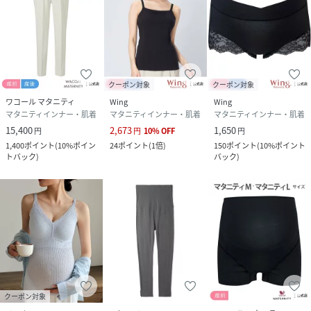
■洗濯に関する注意事項
・色の違うものと一緒に洗濯したり、長時間洗剤につけ置き
洗いをしないでください。
・長時間濡れた状態で放置しないでください。
・液温は40℃を限度。
クーポン対象
クーポン対象
・手洗いしてください。
ワコール マタニティ
Wing
Wing
マタニティインナー・肌着
マタニティインナー・肌着
マタニティインナー・肌着
15,400
2,673
1,650
円
円
10
%
OFF
円
1,400
ポイント
(
10%ポイン
24
ポイント
(
1倍
)
150
ポイント
(
10%ポイント
補整下着 補正下着 補正 補整 レディース レギンス
トバック
)
バック
)
マタニティインナー
マタニティ用 マタニティレギンス マタニティ下着 妊
婦 妊娠 黒
くい込みにくい 着圧 段階着圧 ヒップアップ 冷え防
止 深履き
性別タイプ
レディース
クーポン対象
原産国
日本