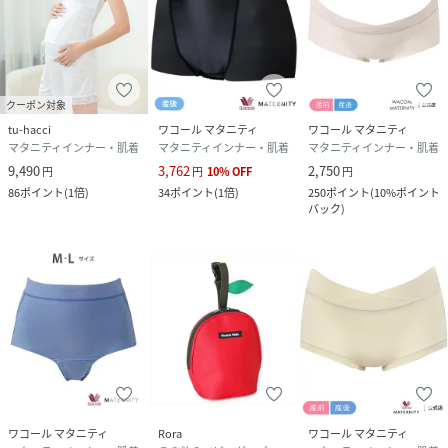
アルガンオイルは保湿効果に優れており、角質を取り除き、
柔らかくする効果が期待できます。
クーポン対象
tu-hacci
ワコール マタニティ
ワコール マタニティ
■カラー：ブラック
マタニティインナー・肌着
マタニティインナー・肌着
マタニティインナー・肌着
9,490
3,762
2,750
円
円
10
%
OFF
円
■サイズ
86
ポイント
(
1倍
)
34
ポイント
(
1倍
)
250
ポイント
(
10%ポイント
バック
)
M、L、LL、3L
※マタニティサイズにて製造しており、腹部の許容範囲が
広くなっています。
※詳しくはサイズ表をご確認ください。
■素材
ナイロン・ポリウレタン アルガン加工（保湿効果が期待で
きます）
■生産国：日本
ワコール マタニティ
Rora
ワコール マタニティ