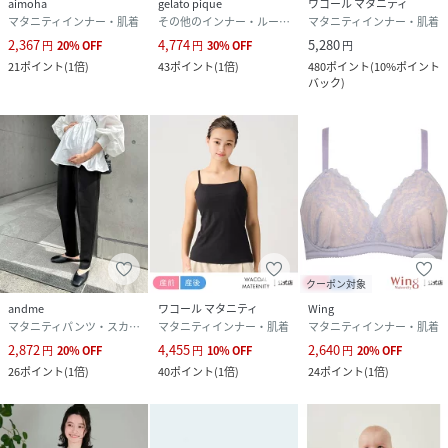
aimoha
gelato pique
ワコール マタニティ
マタニティインナー・肌着
その他のインナー・ルームウェア
マタニティインナー・肌着
素材
ナイロン・ポリウレタン アルガン加工（保湿
効果が期待できます）
2,367
4,774
5,280
円
20
%
OFF
円
30
%
OFF
円
21
ポイント
(
1倍
)
43
ポイント
(
1倍
)
480
ポイント
(
10%ポイント
バック
)
サイズ
M、L、LL、3L
クリーニング
手洗い推奨
品番
MJ5978_1430
(
1430-043-M MJ5978
)
クーポン対象
andme
ワコール マタニティ
Wing
マタニティパンツ・スカート
マタニティインナー・肌着
マタニティインナー・肌着
2,872
4,455
2,640
円
20
%
OFF
円
10
%
OFF
円
20
%
OFF
26
ポイント
(
1倍
)
40
ポイント
(
1倍
)
24
ポイント
(
1倍
)