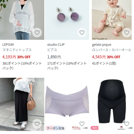
LEPSIM
studio CLIP
gelato pique
マタニティトップス
ピアス
ロンパース・カバーオール
4,193
1,890
4,543
円
30
%
OFF
円
円
30
%
OFF
381
ポイント
(
10%ポイント
171
ポイント
(
10%ポイント
41
ポイント
(
1倍
)
バック
)
バック
)
クーポン対象