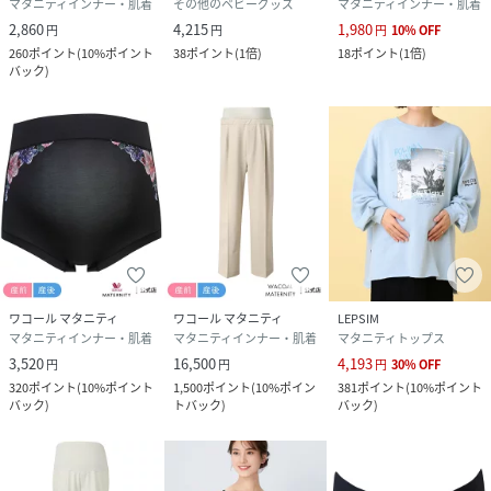
マタニティインナー・肌着
その他のベビーグッズ
マタニティインナー・肌着
■商品に関する注意事項
2,860
4,215
1,980
円
円
円
10
%
OFF
【開封時・着用前】
260
ポイント
(
10%ポイント
38
ポイント
(
1倍
)
18
ポイント
(
1倍
)
・開封時、袋から出される際は、引っかからない様に気を付
バック
)
けてください。
・着用前に必ず商品をご確認ください。
【着用時】
・妊娠中の母体の変化には個人差がありますので着用に不安
がありましたら、お医者様にご相談ください。
・肌に異常を感じたり、締め付け・不調を感じた場合はすみ
やかに着用をおやめください。かかりつけのお医者様に着用
の可否をご相談いただくことをお勧めします。
ワコール マタニティ
ワコール マタニティ
LEPSIM
・適正なサイズか確認してください。
マタニティインナー・肌着
マタニティインナー・肌着
マタニティトップス
・手の爪はなめらかにして、生地を傷つける恐れのあるもの
3,520
16,500
4,193
円
円
円
30
%
OFF
は取り外してから、着用してください。
320
ポイント
(
10%ポイント
1,500
ポイント
(
10%ポイン
381
ポイント
(
10%ポイント
・爪を立てたり、一点に集中して引上げると「破れ」を引き
バック
)
トバック
)
バック
)
起こす原因となります。
・着用時は「しゃがむ」「正座する」など同じ姿勢を続ける
ことはお控え下さい。