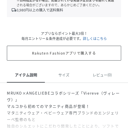
※日時指定がない場合、記載されている発送予定日よりも遅れて発送
される場合がございますので、あらかじめご了承ください。
local_shipping
3,980
円以上の購入で送料無料
アプリならポイント最大3倍！
毎月エントリー＆条件達成が必要です。
詳しくはこちら
Rakuten Fashionアプリで購入する
アイテム説明
サイズ
レビュー(0)
MRUKO×ANGELIEBEコラボシリーズ「Viereve（ヴィレー
ヴ）」
マルコから初めてのマタニティ商品が登場！
マタニティウェア・ベビーウェア専門ブランドのエンジェリ
ーベ監修のもと
独自のシルエットにこだわり開発したことにより、ソフトで