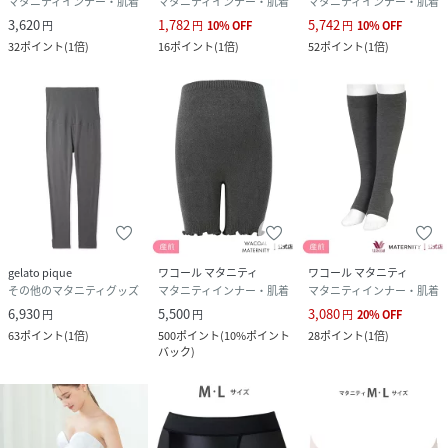
マタニティインナー・肌着
マタニティインナー・肌着
マタニティインナー・肌着
ヒップ全体を程よいパワーで包み込み、ヒップを下から持ち
3,620
1,782
5,742
円
円
10
%
OFF
円
10
%
OFF
上げます。
32
ポイント
(
1倍
)
16
ポイント
(
1倍
)
52
ポイント
(
1倍
)
＜Point5＞レッグ部
伸縮性が良い生地で、脚にフィットし、動きやすい着用感。
＜Point6＞多段階着圧設定
おなかが大きくなっても穿きやすいように、太ももの着圧は
弱めの設定。
妊娠中のおなかを支える脚をしっかりサポートする為に、ふ
くらはぎは着圧強めの設定。
gelato pique
ワコール マタニティ
ワコール マタニティ
その他のマタニティグッズ
マタニティインナー・肌着
マタニティインナー・肌着
＜Point7＞ウエスト・裾口幅広ニットインでくい込みにくい
6,930
5,500
3,080
設計
円
円
円
20
%
OFF
63
ポイント
(
1倍
)
500
ポイント
(
10%ポイント
28
ポイント
(
1倍
)
ウエストと裾口は幅広ニットインで、くい込みにくい設計で
バック
)
す。
＜Point8＞アルガン加工で保湿効果
アルガンオイルを含む柔軟仕上げ。