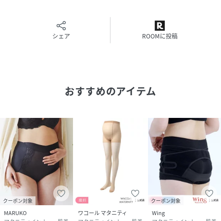
・おなかが大きくなってきたら、鼠径部の食い込みがきつく
なりそうで心配
■こだわりのヒミツ
シェア
ROOMに投稿
＜Point1＞フロントマチ
大きくなるおなかに対応できる伸縮性の良い組織を使用した
フロントマチ付き。
気持ちよく伸び、おなかを優しく包み込みます。
おすすめのアイテム
＜Point2＞おなかサポート
大きな弧を描いた切替部分は、パワーの異なる糸を組み合わ
せた組織で、
伸縮性を持ちながら程よいパワーで、おなかを支えます。
＜Point3＞リフトアップ機能
ヒップ中央とヒップサイドに、パワーの異なる糸を組み合わ
せた組織で、伸縮性を持たせながら程よいパワーでヒップを
引き上げます。
クーポン対象
クーポン対象
MARUKO
ワコール マタニティ
Wing
＜Point4＞ヒップアップ機能