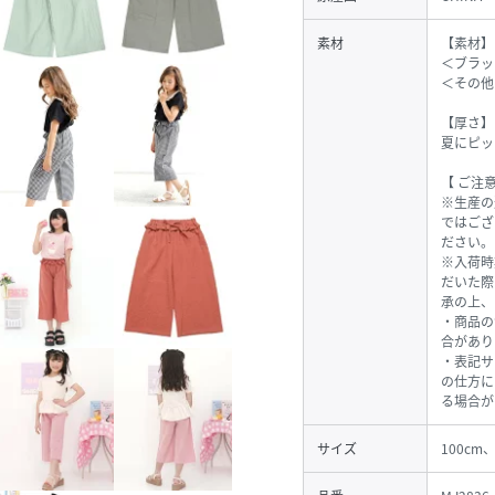
素材
【素材】
＜ブラッ
＜その他
【厚さ】
夏にピッ
【 ご注意
※生産の
ではござ
ださい。
※入荷時
だいた際
承の上、
・商品の
合があり
・表記サ
の仕方に
る場合が
サイズ
100cm