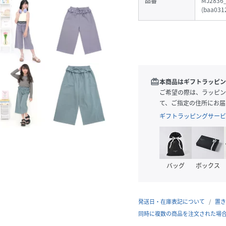
品番
MJ2836
(
baa031
redeem
本商品はギフトラッピン
ご希望の際は、ラッピン
て、ご指定の住所にお届
ギフトラッピングサービ
バッグ
ボックス
発送日・在庫表記について
置き
同時に複数の商品を注文された場