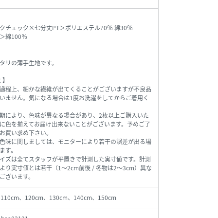
クチェック×七分丈PT＞ポリエステル70％ 綿30％
＞綿100％
タリの薄手生地です。
 】
過程上、細かな繊維が出てくることがございますが不良品
いません。気になる場合は1度お洗濯をしてからご着用く
期により、色味が異なる場合があり、2枚以上ご購入いた
に色を揃えてお届け出来ないことがございます。予めご了
お買い求め下さい。
色味に関しましては、モニターにより若干の誤差が出る場
ます。
イズは全てスタッフが平置きで計測した実寸値です。計測
より実寸値とは若干（1～2cm前後 / 冬物は2～3cm）異な
ございます。
、110cm、120cm、130cm、140cm、150cm