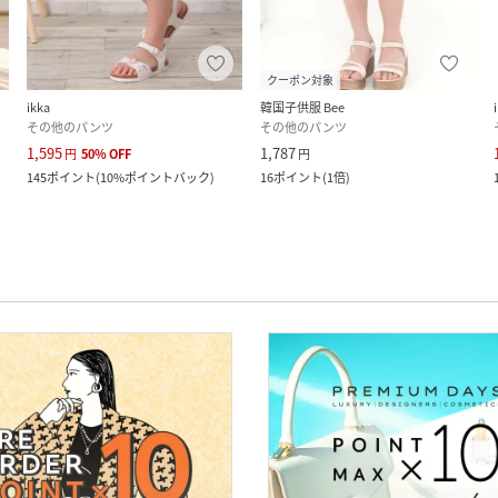
クーポン対象
ikka
韓国子供服 Bee
その他のパンツ
その他のパンツ
1,595
1,787
円
50
%
OFF
円
145
ポイント
(
10%ポイントバック
)
16
ポイント
(
1倍
)