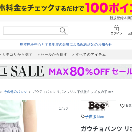
新規登録＆回答
熊本県を中心とする地震の影響による配送遅延のお知らせ
カテゴリから探す
セールから探す
すべてのアイテム
その他のパンツ
ガウチョパンツ リボン フリル 子供服 キッズ 女の子 Bee
gate_next
navigate_next
favorite_border
お気
1
/
50
子供服 Bee
sell
ガウチョパンツ リボ