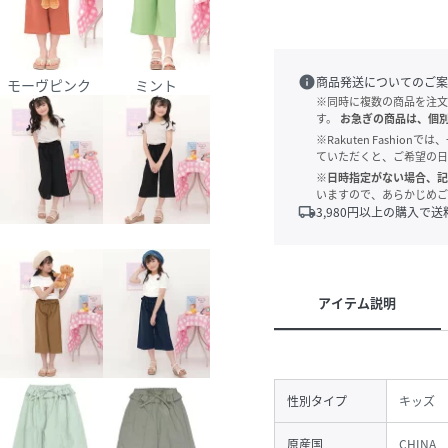
info
商品発送についてのご案
×七分丈PT
モーヴピンク
ミント
※同時に複数の商品を注文
す。
お急ぎの商品は、個
※Rakuten Fashi
ていただくと、ご希望の日
※日時指定がない場合、記
いますので、あらかじめご
local_shipping
3,980
円以上の購入で送
アイテム説明
性別タイプ
キッズ
原産国
CHINA