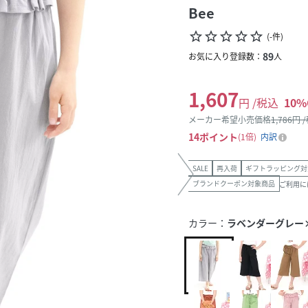
Bee
star_border
star_border
star_border
star_border
star_border
(
-
件
)
89
お気に入り登録数：
人
1,607
円 /税込
10
%
メーカー希望小売価格
1,786
円 
14
ポイント
1倍
内訳
SALE
再入荷
ギフトラッピング対
ブランドクーポン対象商品
ご利用に
カラー：
ラベンダーグレー