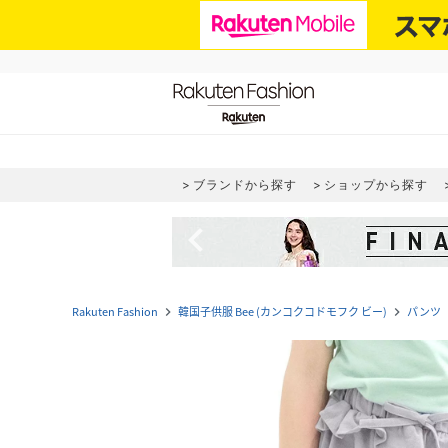
ブランドから探す
ショップから探す
navigate_before
Rakuten Fashion
韓国子供服 Bee (カンコクコドモフク ビー)
パンツ
navigate_next
navigate_next
navi