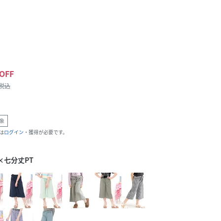
OFF
/税込
象
は
ログイン
・獲得が必要です。
×七分丈PT