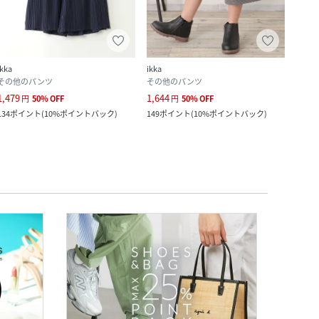
クー
ikka
ikka
韓国子
その他のパンツ
その他のパンツ
カー
1,479
1,644
1,588
円
50
%
OFF
円
50
%
OFF
134
ポイント
(
10%ポイントバック
)
149
ポイント
(
10%ポイントバック
)
14
ポ