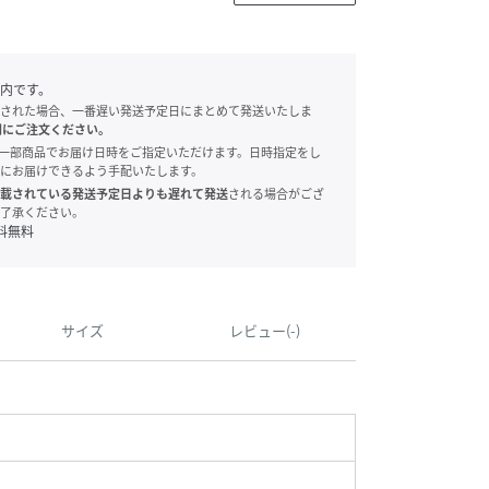
内です。
された場合、一番遅い発送予定日にまとめて発送いたしま
別にご注文ください。
onでは、一部商品でお届け日時をご指定いただけます。日時指定をし
にお届けできるよう手配いたします。
載されている発送予定日よりも遅れて発送
される場合がござ
了承ください。
料無料
サイズ
レビュー(-)