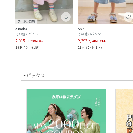
クーポン対象
aimoha
ANY
その他のパンツ
その他のパンツ
2,015
2,393
円
20
%
OFF
円
40
%
OFF
18
ポイント
(
1倍
)
21
ポイント
(
1倍
)
トピックス