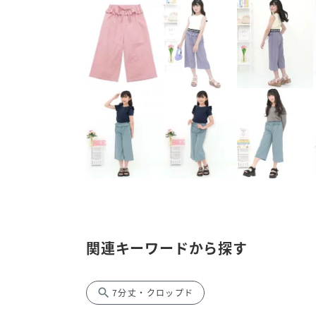
関連キーワードから探す
search
7分丈・クロップド