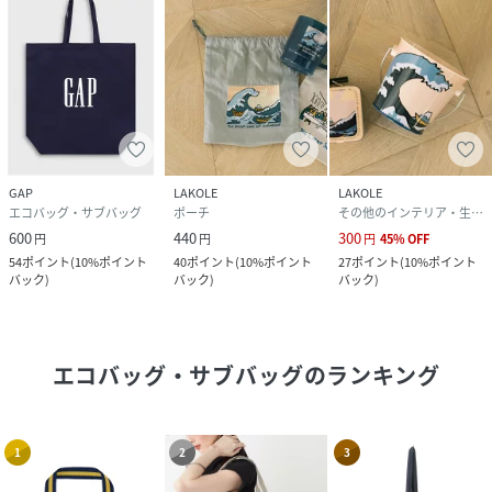
GAP
LAKOLE
LAKOLE
エコバッグ・サブバッグ
ポーチ
その他のインテリア・生活雑貨
600
440
300
円
円
円
45
%
OFF
54
ポイント
(
10%ポイント
40
ポイント
(
10%ポイント
27
ポイント
(
10%ポイント
バック
)
バック
)
バック
)
エコバッグ・サブバッグ
のランキング
1
2
3