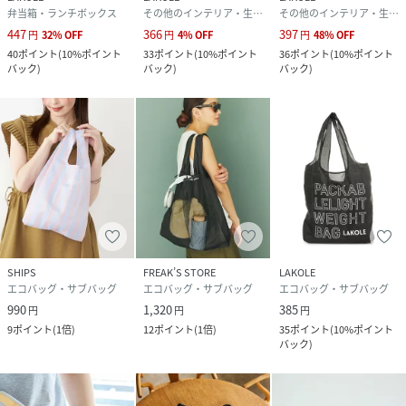
弁当箱・ランチボックス
その他のインテリア・生活雑貨
その他のインテリア・生活雑貨
447
366
397
円
32
%
OFF
円
4
%
OFF
円
48
%
OFF
40
ポイント
(
10%ポイント
33
ポイント
(
10%ポイント
36
ポイント
(
10%ポイント
バック
)
バック
)
バック
)
SHIPS
FREAK’S STORE
LAKOLE
エコバッグ・サブバッグ
エコバッグ・サブバッグ
エコバッグ・サブバッグ
990
1,320
385
円
円
円
9
ポイント
(
1倍
)
12
ポイント
(
1倍
)
35
ポイント
(
10%ポイント
バック
)