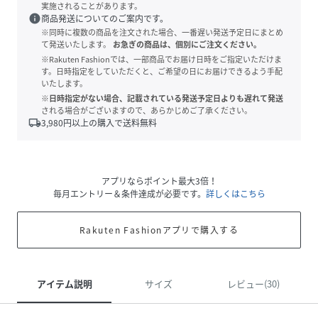
実施されることがあります。
info
商品発送についてのご案内です。
※同時に複数の商品を注文された場合、一番遅い発送予定日にまとめ
て発送いたします。
お急ぎの商品は、個別にご注文ください。
※Rakuten Fashionでは、一部商品でお届け日時をご指定いただけま
す。日時指定をしていただくと、ご希望の日にお届けできるよう手配
いたします。
※日時指定がない場合、記載されている発送予定日よりも遅れて発送
される場合がございますので、あらかじめご了承ください。
local_shipping
3,980
円以上の購入で送料無料
アプリならポイント最大3倍！
毎月エントリー＆条件達成が必要です。
詳しくはこちら
Rakuten Fashionアプリで購入する
アイテム説明
サイズ
レビュー(30)