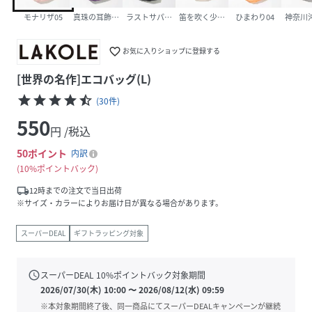
モナリザ05
真珠の耳飾り01
ラストサパー02
笛を吹く少年03
ひまわり04
神奈川沖
favorite_border
お気に入りショップに登録する
[世界の名作]エコバッグ(L)
star
star
star
star
star_half
(
30
件
)
550
円 /税込
50
ポイント
内訳
10%ポイントバック
local_shipping
12時までの注文で当日出荷
※サイズ・カラーによりお届け日が異なる場合があります。
スーパーDEAL
ギフトラッピング対象
schedule
スーパーDEAL
10
%ポイントバック対象期間
2026/07/30(木) 10:00
〜
2026/08/12(水) 09:59
※本対象期間終了後、同一商品にてスーパーDEALキャンペーンが継続