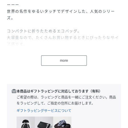
ーーー
世界の名作をゆるいタッチでデザインした、人気のシリー
ズ。
コンパクトに折りたためるエコバッグ。
大容量なので、たくさんお買い物するときにぴったりなサイ
ズ感です。
ボールチェーン付きなので、リュックやバッグに付けておく
のもおすすめ。
more
ーーー
性別タイプ
ユニセックス
redeem
本商品はギフトラッピングに対応しております（有料）
素材
ポリエステル100%
ご希望の際は、ラッピングと商品を一緒にご注文ください。商品
をラッピングして、ご指定の住所にお届けします。
サイズ
F
ギフトラッピングサービスについて
品番
MH3383_139281
(
139281-05-09 MH3383
)