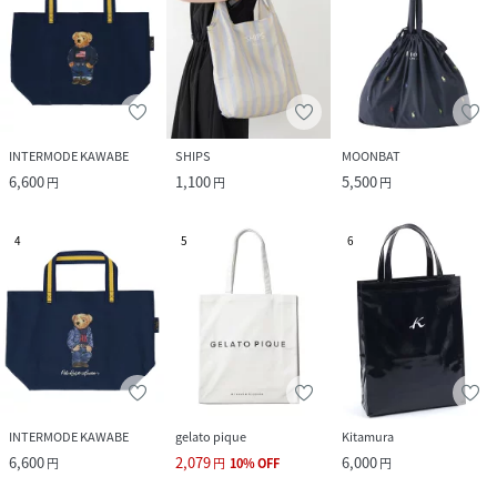
INTERMODE KAWABE
SHIPS
MOONBAT
6,600
1,100
5,500
円
円
円
4
5
6
INTERMODE KAWABE
gelato pique
Kitamura
6,600
2,079
6,000
円
円
10
%
OFF
円