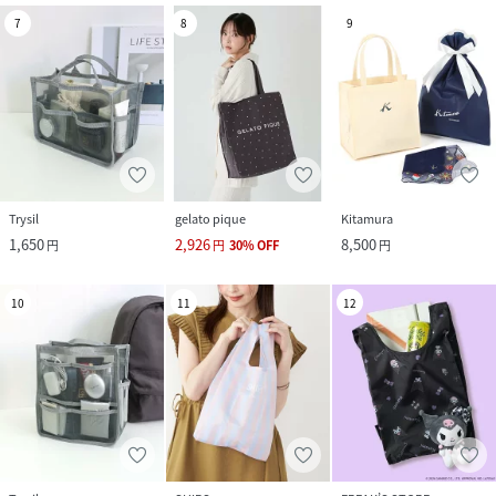
7
8
9
Trysil
gelato pique
Kitamura
1,650
2,926
8,500
円
円
30
%
OFF
円
10
11
12