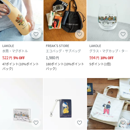
LAKOLE
FREAK’S STORE
LAKOLE
水筒・マグボトル
エコバッグ・サブバッグ
グラス・マグカップ・タンブラー
522
1,980
594
円
5
%
OFF
円
円
10
%
OFF
47
ポイント
(
10%ポイント
180
ポイント
(
10%ポイント
5
ポイント
(
1倍
)
バック
)
バック
)