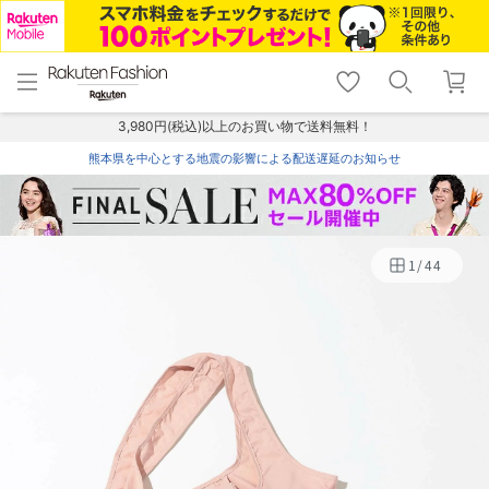
menu
home
search
favorite_border
shopping_cart
lock_outline
メニュー
トップ
検索
お気に入り
カート
ログイン
3,980円(税込)以上のお買い物で送料無料！
熊本県を中心とする地震の影響による配送遅延のお知らせ
1
/
44