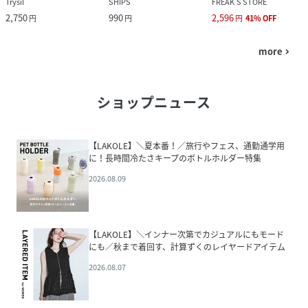
Trysil
SHIPS
FREAK’S STORE
2,750
990
2,596
円
円
円
41
%
OFF
more
navigate_next
ショップニュース
【LAKOLE】＼夏本番！／旅行やフェス、通勤通学用
に！長時間冷たさキープのボトルホルダー特集
2026.08.09
【LAKOLE】＼インナー次第でカジュアルにもモード
にも／秋まで着回す、計算ずくのレイヤードアイテム
2026.08.07