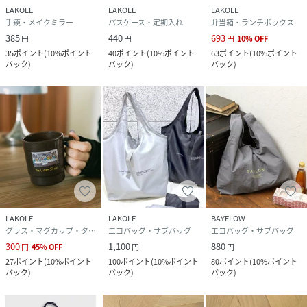
LAKOLE
LAKOLE
LAKOLE
手鏡・メイクミラー
パスケース・定期入れ
弁当箱・ランチボックス
385
440
693
円
円
円
10
%
OFF
35
ポイント
(
10%ポイント
40
ポイント
(
10%ポイント
63
ポイント
(
10%ポイント
バック
)
バック
)
バック
)
LAKOLE
LAKOLE
BAYFLOW
グラス・マグカップ・タンブラー
エコバッグ・サブバッグ
エコバッグ・サブバッグ
300
1,100
880
円
45
%
OFF
円
円
27
ポイント
(
10%ポイント
100
ポイント
(
10%ポイント
80
ポイント
(
10%ポイント
バック
)
バック
)
バック
)