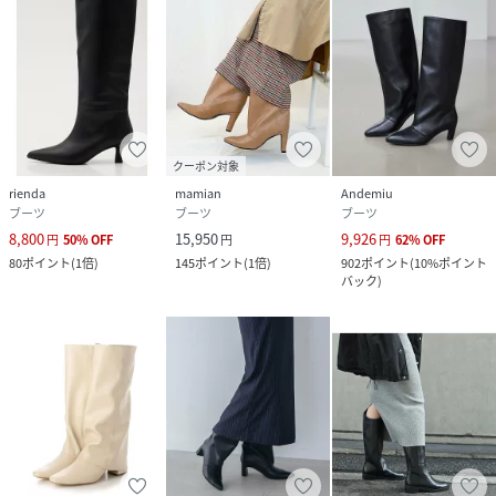
クーポン対象
rienda
mamian
Andemiu
ブーツ
ブーツ
ブーツ
8,800
15,950
9,926
円
50
%
OFF
円
円
62
%
OFF
80
ポイント
(
1倍
)
145
ポイント
(
1倍
)
902
ポイント
(
10%ポイント
バック
)