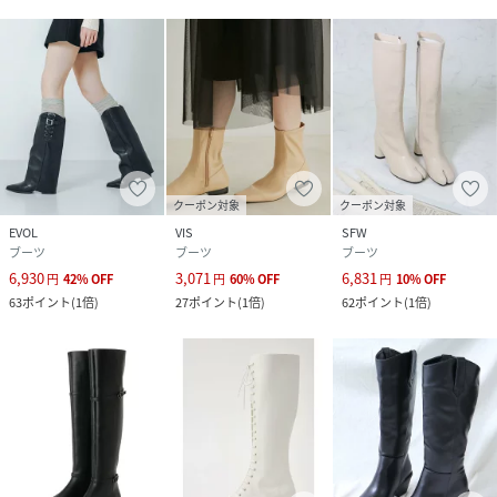
クーポン対象
クーポン対象
EVOL
VIS
SFW
ブーツ
ブーツ
ブーツ
6,930
3,071
6,831
円
42
%
OFF
円
60
%
OFF
円
10
%
OFF
63
ポイント
(
1倍
)
27
ポイント
(
1倍
)
62
ポイント
(
1倍
)