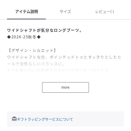
アイテム説明
サイズ
レビュー(-)
ワイドシャフトが気分なロングブーツ。
◆2024-25秋冬◆
【デザイン・シルエット】
ワイドシャフトな分、ポインテッドトゥとすっきりとしたヒ
ールで女性らしいバランスに。
とても柔らかい生地感で足あたりが良い仕上がりです。
セットバックヒールは接地面もしっかりとありつつ、アーチ
をスッキリと見せてくれます。
more
【コーディネート】
ミニ丈ワンピースやスカートに合わせて頂くのがおすすめで
す。
デニムインでカッコよく合わせて頂くのもおすすめす。
redeem
ギフトラッピングサービスについて
【カラー】