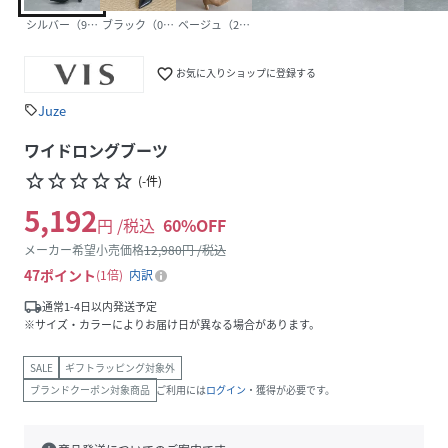
シルバー（93）
ブラック（01）
ベージュ（27）
favorite_border
お気に入りショップに登録する
Juze
sell
ワイドロングブーツ
star_border
star_border
star_border
star_border
star_border
(
-
件
)
5,192
円 /税込
60
%OFF
メーカー希望小売価格
12,980
円 /税込
47
ポイント
1倍
内訳
local_shipping
通常1-4日以内発送予定
※サイズ・カラーによりお届け日が異なる場合があります。
SALE
ギフトラッピング対象外
ブランドクーポン対象商品
ご利用には
ログイン
・獲得が必要です。