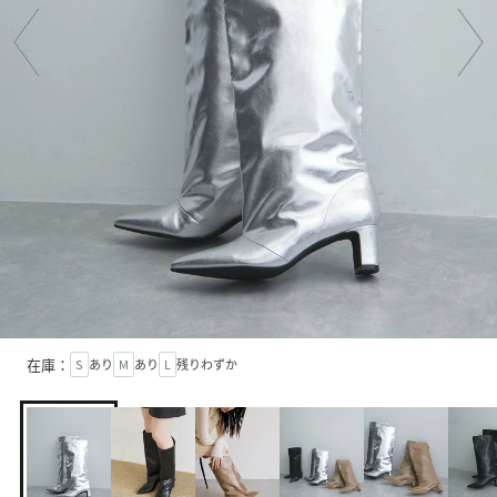
在庫：
S
あり
M
あり
L
残りわずか