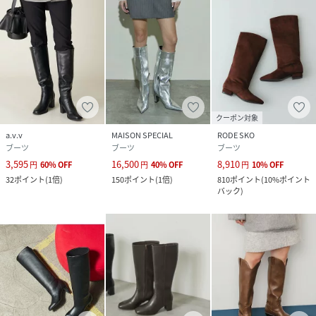
クーポン対象
a.v.v
MAISON SPECIAL
RODE SKO
ブーツ
ブーツ
ブーツ
3,595
16,500
8,910
円
60
%
OFF
円
40
%
OFF
円
10
%
OFF
32
ポイント
(
1倍
)
150
ポイント
(
1倍
)
810
ポイント
(
10%ポイント
バック
)