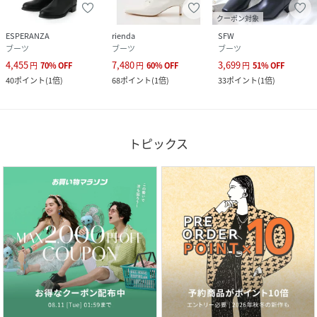
クーポン対象
ESPERANZA
rienda
SFW
ブーツ
ブーツ
ブーツ
4,455
7,480
3,699
円
70
%
OFF
円
60
%
OFF
円
51
%
OFF
40
ポイント
(
1倍
)
68
ポイント
(
1倍
)
33
ポイント
(
1倍
)
トピックス