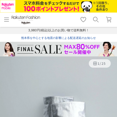
menu
home
search
favorite_border
shopping_cart
lock_outline
メニュー
トップ
検索
お気に入り
カート
ログイン
3,980円(税込)以上のお買い物で送料無料！
熊本県を中心とする地震の影響による配送遅延のお知らせ
1
/
25