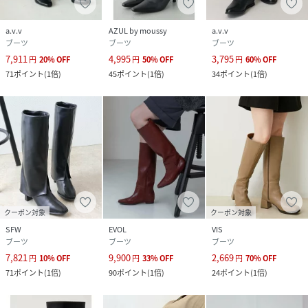
合成底｜ベージュ（27）：（甲材） 合成皮革
（底材） 合成底｜シルバー（93）：（甲材） 合
成皮革 （底材） 合成底
a.v.v
AZUL by moussy
a.v.v
ブーツ
ブーツ
ブーツ
7,911
4,995
3,795
サイズ
S、M、L
円
20
%
OFF
円
50
%
OFF
円
60
%
OFF
71
ポイント
(
1倍
)
45
ポイント
(
1倍
)
34
ポイント
(
1倍
)
品番
MH3143_BVA44510
(
BVA44510-01-010 MH3143
)
クーポン対象
クーポン対象
SFW
EVOL
VIS
ブーツ
ブーツ
ブーツ
7,821
9,900
2,669
円
10
%
OFF
円
33
%
OFF
円
70
%
OFF
71
ポイント
(
1倍
)
90
ポイント
(
1倍
)
24
ポイント
(
1倍
)