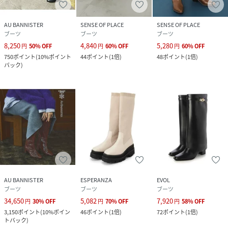
AU BANNISTER
SENSE OF PLACE
SENSE OF PLACE
ブーツ
ブーツ
ブーツ
8,250
4,840
5,280
円
50
%
OFF
円
60
%
OFF
円
60
%
OFF
750
ポイント
(
10%ポイント
44
ポイント
(
1倍
)
48
ポイント
(
1倍
)
バック
)
AU BANNISTER
ESPERANZA
EVOL
ブーツ
ブーツ
ブーツ
34,650
5,082
7,920
円
30
%
OFF
円
70
%
OFF
円
58
%
OFF
3,150
ポイント
(
10%ポイン
46
ポイント
(
1倍
)
72
ポイント
(
1倍
)
トバック
)