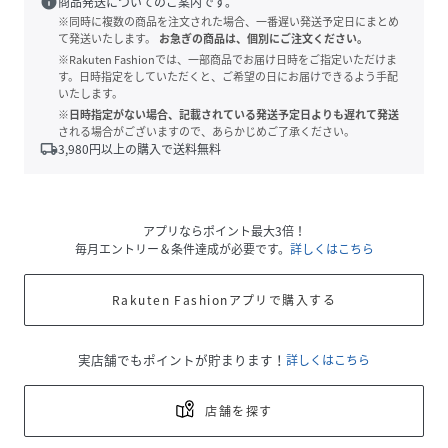
info
商品発送についてのご案内です。
※同時に複数の商品を注文された場合、一番遅い発送予定日にまとめ
て発送いたします。
お急ぎの商品は、個別にご注文ください。
※Rakuten Fashionでは、一部商品でお届け日時をご指定いただけま
す。日時指定をしていただくと、ご希望の日にお届けできるよう手配
いたします。
※日時指定がない場合、記載されている発送予定日よりも遅れて発送
される場合がございますので、あらかじめご了承ください。
local_shipping
3,980
円以上の購入で送料無料
アプリならポイント最大3倍！
毎月エントリー＆条件達成が必要です。
詳しくはこちら
Rakuten Fashionアプリで購入する
実店舗でもポイントが貯まります！
詳しくはこちら
店舗を探す