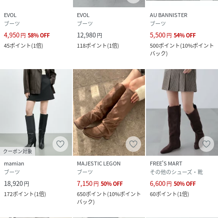
EVOL
EVOL
AU BANNISTER
ブーツ
ブーツ
ブーツ
4,950
12,980
5,500
円
58
%
OFF
円
円
54
%
OFF
45
ポイント
(
1倍
)
118
ポイント
(
1倍
)
500
ポイント
(
10%ポイント
バック
)
クーポン対象
mamian
MAJESTIC LEGON
FREE'S MART
ブーツ
ブーツ
その他のシューズ・靴
18,920
7,150
6,600
円
円
50
%
OFF
円
50
%
OFF
172
ポイント
(
1倍
)
650
ポイント
(
10%ポイント
60
ポイント
(
1倍
)
バック
)