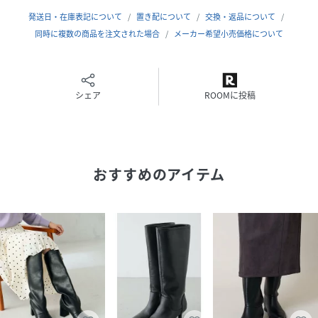
ベーシックなブラック、優しい色味のコーデに合わせやすい
発送日・在庫表記について
置き配について
交換・返品について
ベージュ、メタリックがポイントになるシルバーの3色展開
同時に複数の商品を注文された場合
メーカー希望小売価格について
です。
※踵が抜けやすいデザインとなります。厚手のソックスなど
シェア
ROOMに投稿
でご調整くださいませ。
※一部の箱に配送の際についてしまった、キズ、へこみなど
がある場合がございますが、商品に問題はございません。
※画像の商品はサンプルです。実際の商品と仕様、加工、サ
イズが若干異なる場合がございます。
おすすめのアイテム
※重量はサンプルLサイズ・両足の測量になります。サイズ
によって多少異なる場合があります。
性別タイプ
レディース
原産国
ブラック（01）：中国製｜ベージュ（27）：中
国製｜シルバー（93）：中国製
素材
ブラック（01）：（甲材） 合成皮革 （底材）