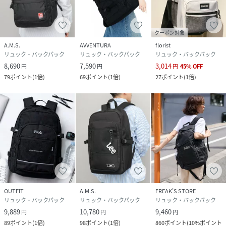
クーポン対象
A.M.S.
AVVENTURA
florist
リュック・バックパック
リュック・バックパック
リュック・バックパック
8,690
7,590
3,014
円
円
円
45
%
OFF
79
ポイント
(
1倍
)
69
ポイント
(
1倍
)
27
ポイント
(
1倍
)
OUTFIT
A.M.S.
FREAK’S STORE
リュック・バックパック
リュック・バックパック
リュック・バックパック
9,889
10,780
9,460
円
円
円
89
ポイント
(
1倍
)
98
ポイント
(
1倍
)
860
ポイント
(
10%ポイント