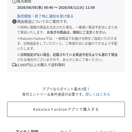
schedule
販売期間
2026/08/05(水) 00:40
〜
2026/08/11(火) 11:59
販売開始・終了時に通知を受け取る
info
商品発送についてのご案内です。
※同時に複数の商品を注文された場合、一番遅い発送予定日にまとめ
て発送いたします。
お急ぎの商品は、個別にご注文ください。
※Rakuten Fashionでは、一部商品でお届け日時をご指定いただけま
す。日時指定をしていただくと、ご希望の日にお届けできるよう手配
いたします。
※日時指定がない場合、記載されている発送予定日よりも遅れて発送
される場合がございますので、あらかじめご了承ください。
local_shipping
3,980
円以上の購入で送料無料
アプリならポイント最大3倍！
毎月エントリー＆条件達成が必要です。
詳しくはこちら
Rakuten Fashionアプリで購入する
アイテム説明
サイズ
レビュー(-)