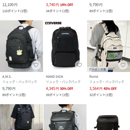
12,100
3,740
9,790
円
円
14
%
OFF
円
ベーシックにトレンドを取り入れ､感度の高いネオ･スタンダ
110
ポイント
(
1倍
)
34
ポイント
(
1倍
)
89
ポイント
(
1倍
)
ードスタイルを提案するセレクトショップです｡"
性別タイプ
ユニセックス
原産国
中国
素材
ポリエステル
サイズ
FREE
クーポン対象
A.M.S.
HAND SIGN
florist
品番
MH2986_774
リュック・バックパック
リュック・バックパック
リュック・バックパック
(
774-784-0006-17-50 MH2986
)
9,790
4,345
3,564
円
円
50
%
OFF
円
45
%
OFF
89
ポイント
(
1倍
)
39
ポイント
(
1倍
)
32
ポイント
(
1倍
)