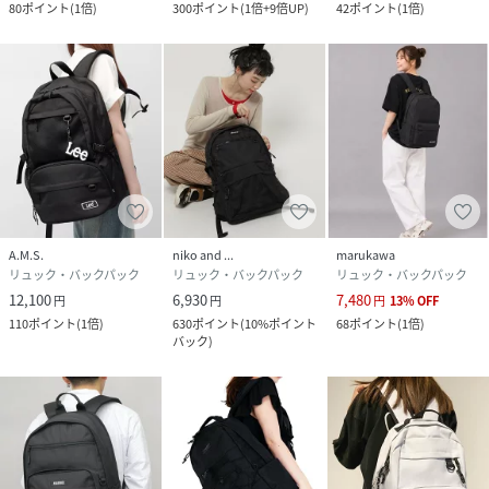
80
ポイント
(
1倍
)
300
ポイント
(
1倍+9倍UP
)
42
ポイント
(
1倍
)
A.M.S.
niko and ...
marukawa
リュック・バックパック
リュック・バックパック
リュック・バックパック
12,100
6,930
7,480
円
円
円
13
%
OFF
110
ポイント
(
1倍
)
630
ポイント
(
10%ポイント
68
ポイント
(
1倍
)
バック
)