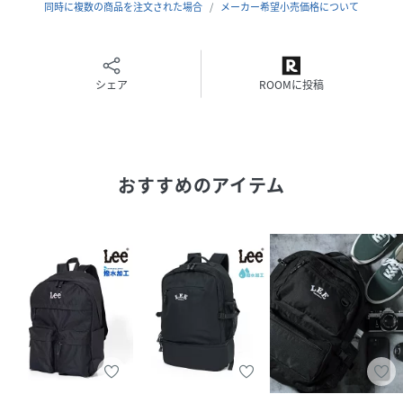
撥水加工を施した､ポリエステル生地を使用｡
同時に複数の商品を注文された場合
メーカー希望小売価格について
丈夫で耐久性も高く､汚れが付きにくいのもポイント｡
軽量で背負いやすくデイリーユースに最適､気兼ねなく毎日
使えるのが◎
シェア
ROOMに投稿
■デザイン
ミニマルなデザインと収納力が魅力♪
Lee/リーブランドのバックパック/リュック｡
細かく仕分けのできるポケットが多数付いた機能とデザイン
おすすめのアイテム
性を兼ね備えた人気モデル｡
お弁当や水筒､ノートPC､B4ファイル､スマホ､財布など日常
使う全てのものが収納可能｡
背面には通気性が良く､ムレにくいメッシュパッドクッショ
ンを使用｡
フロントに配したブランドロゴ刺繍がデザインを印象的に魅
せるアクセントに｡
通勤､通学のデイリーユースから､スポーツ､旅行､アウトド
ア､キャンプなどのレジャーまで様々な用途で大活躍するユ
ーティリティバッグです｡