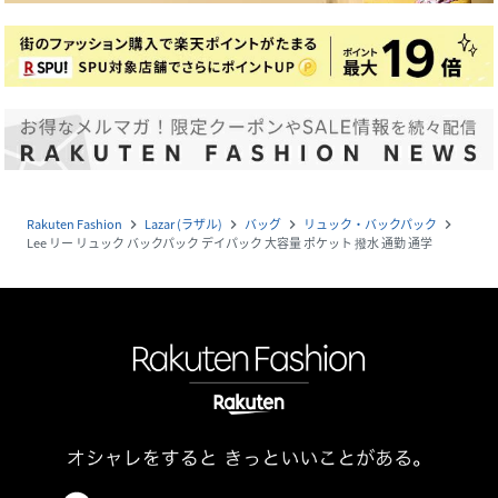
Rakuten Fashion
Lazar (ラザル)
バッグ
リュック・バックパック
navigate_next
navigate_next
navigate_next
navigate_next
Lee リー リュック バックパック デイパック 大容量 ポケット 撥水 通勤 通学