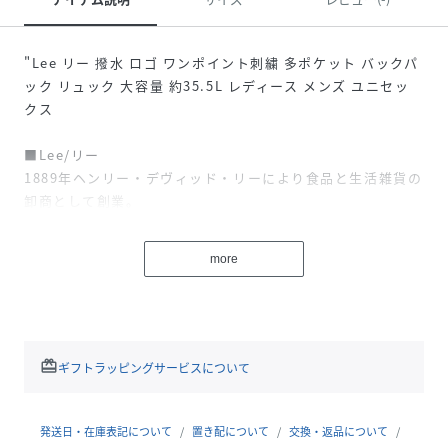
"Lee リー 撥水 ロゴ ワンポイント刺繍 多ポケット バックパ
ック リュック 大容量 約35.5L レディース メンズ ユニセッ
クス
■Lee/リー
1889年ヘンリー・デヴィッド・リーにより食品と生活雑貨の
卸商として創業。
1911年より8ozデ ニム仕様のビブ・オーバーオールを始めと
したワークウエアの自社製造を開始。
more
その後､101の愛称で呼ばれるカウボーイパンツやホワイトジ
ーンズの先駆け“ウエスターナー”等､ジーンズ業界に革命を
起こしてきた。
現在もカウボーイをはじめとするワークウエアを原点としな
がら､機能性と質実剛健をベースに現代的なデニムを提案し
redeem
ギフトラッピングサービスについて
続けている。
■素材
発送日・在庫表記について
置き配について
交換・返品について