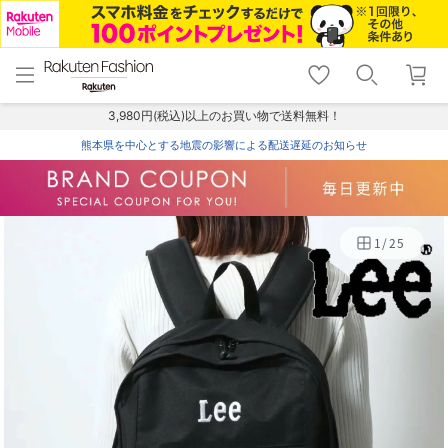
menu
home
search
favorite_border
shopping_cart
lock_outline
メニュー
トップ
検索
お気に入り
カート
ログイン
3,980円(税込)以上のお買い物で送料無料！
熊本県を中心とする地震の影響による配送遅延のお知らせ
1
/
25