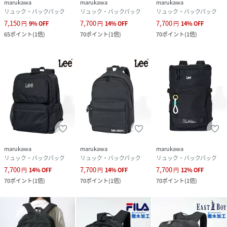
marukawa
marukawa
marukawa
・仕様 ： Wファスナー開閉 (2ルーム)
リュック・バックパック
リュック・バックパック
リュック・バックパック
・外装 ： ファスナーポケット×2､メッシュポケット×1､ラ
7,150
7,700
7,700
円
9
%
OFF
円
14
%
OFF
円
14
%
OFF
ウンドファスナーポケット×1､サイドオープンポケット×2
65
ポイント
(
1倍
)
70
ポイント
(
1倍
)
70
ポイント
(
1倍
)
・内装 ： オープンポケット×4､ファスナーポケット×1､ク
ッションポケット×1
・容量 ： 約35.5L
■コーディネート
トートバッグ､ショルダーバッグ､ボディバッグ､スマホショ
ルダーと共に､今期の人気アイテムとなるバックパック/リュ
ック｡
どんなシーンにでもマッチするシンプルなデザインは､キレ
イめな着こなしはもちろん､カジュアルからストリートスタ
marukawa
marukawa
marukawa
リュック・バックパック
リュック・バックパック
リュック・バックパック
イルまで幅広いジャンルで活躍します。
7,700
7,700
7,700
円
14
%
OFF
円
14
%
OFF
円
12
%
OFF
オーバーサイズのシャツやコート､センタープレスパンツ､ス
70
ポイント
(
1倍
)
70
ポイント
(
1倍
)
70
ポイント
(
1倍
)
ラックスと合わせてキレイめ風に｡
ビッグシルエットのダウンジャケットやミリタリージャケッ
ト､ワイド系のカーゴパンツ､細身のスキニーパンツと合わせ
れば韓国系ストリートスタイルに｡