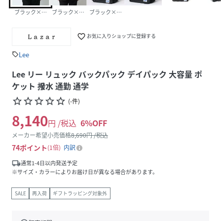
ブラック×ホワイト
ブラック×ブルー
ブラック×ピンク
favorite_border
お気に入りショップに登録する
Lee
sell
Lee リー リュック バックパック デイパック 大容量 ポ
ケット 撥水 通勤 通学
star_border
star_border
star_border
star_border
star_border
(
-
件
)
8,140
円 /税込
6
%OFF
メーカー希望小売価格
8,690
円 /税込
74
ポイント
1倍
内訳
local_shipping
通常1-4日以内発送予定
※サイズ・カラーによりお届け日が異なる場合があります。
SALE
再入荷
ギフトラッピング対象外