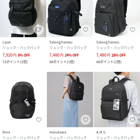
ワンポイントやカレッジ柄のスウェット､パーカー､ハーフジ
ップトレーナー､トラックジャケット､ジャージ､ジョガーパ
ンツ､スウェットパンツと合わせたスポーツMIXスタイルも
◎
定番のデニムジャケットやマウンテンパーカー､ロンT､チノ
パンなどのベーシックアイテムとも相性抜群｡
Lazar
Salong hameu
Salong hameu
リュック・バックパック
リュック・バックパック
リュック・バックパック
メンズ､レディースを問わず､ユニセックスで使用可能♪
7,920
7,480
7,480
円
8
%
OFF
円
24
%
OFF
円
28
%
OFF
ギフトやペアコーデにもオススメなアイテムです｡
72
ポイント
(
1倍
)
68
ポイント
(
1倍
)
68
ポイント
(
1倍
)
■お買い物をお楽しみいただく為に
ハートマークをクリック！
･商品のお気に入り登録
完売カラーの再入荷､セール､ラスト1点通知をお届けします｡
･ブランドのお気に入り登録
新商品や再入荷などお得な情報を受け取ることができます｡
【Lazar】
時代と共に変化し続けるファッションのトレンドを切り取
Rora
marukawa
A.M.S.
リュック・バックパック
リュック・バックパック
リュック・バックパック
り､プチプライスでクオリティの高いアイテムを展開｡