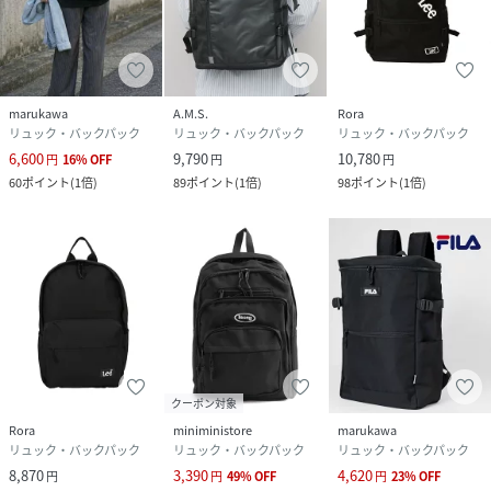
marukawa
A.M.S.
Rora
リュック・バックパック
リュック・バックパック
リュック・バックパック
6,600
9,790
10,780
円
16
%
OFF
円
円
60
ポイント
(
1倍
)
89
ポイント
(
1倍
)
98
ポイント
(
1倍
)
クーポン対象
Rora
miniministore
marukawa
リュック・バックパック
リュック・バックパック
リュック・バックパック
8,870
3,390
4,620
円
円
49
%
OFF
円
23
%
OFF