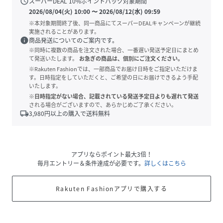
schedule
スーパーDEAL
10
%ポイントバック対象期間
2026/08/04(火) 10:00
〜
2026/08/12(水) 09:59
※本対象期間終了後、同一商品にてスーパーDEALキャンペーンが継続
実施されることがあります。
info
商品発送についてのご案内です。
※同時に複数の商品を注文された場合、一番遅い発送予定日にまとめ
て発送いたします。
お急ぎの商品は、個別にご注文ください。
※Rakuten Fashionでは、一部商品でお届け日時をご指定いただけま
す。日時指定をしていただくと、ご希望の日にお届けできるよう手配
いたします。
※日時指定がない場合、記載されている発送予定日よりも遅れて発送
される場合がございますので、あらかじめご了承ください。
local_shipping
3,980
円以上の購入で送料無料
アプリならポイント最大3倍！
毎月エントリー＆条件達成が必要です。
詳しくはこちら
Rakuten Fashionアプリで購入する