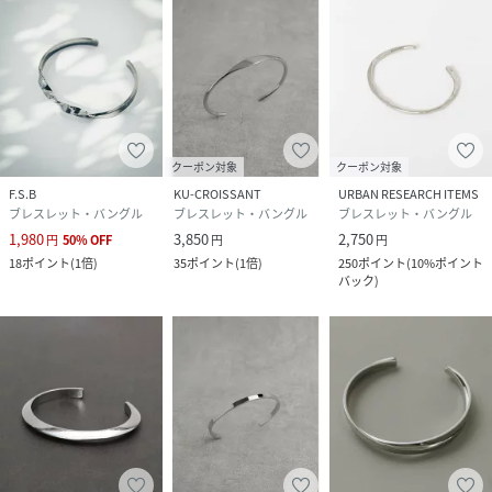
クーポン対象
クーポン対象
F.S.B
KU-CROISSANT
URBAN RESEARCH ITEMS
ブレスレット・バングル
ブレスレット・バングル
ブレスレット・バングル
1,980
3,850
2,750
円
50
%
OFF
円
円
18
ポイント
(
1倍
)
35
ポイント
(
1倍
)
250
ポイント
(
10%ポイント
バック
)