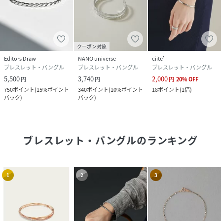
クーポン対象
Editors Draw
NANO universe
ciite'
ブレスレット・バングル
ブレスレット・バングル
ブレスレット・バングル
5,500
3,740
2,000
円
円
円
20
%
OFF
750
ポイント
(
15%ポイント
340
ポイント
(
10%ポイント
18
ポイント
(
1倍
)
バック
)
バック
)
ブレスレット・バングル
のランキング
1
2
3