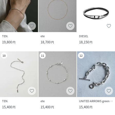
TEN.
ete
DIESEL
19,800
18,700
18,150
円
円
円
10
11
12
TEN.
ete
UNITED ARROWS green label relaxing
15,400
15,400
15,400
円
円
円