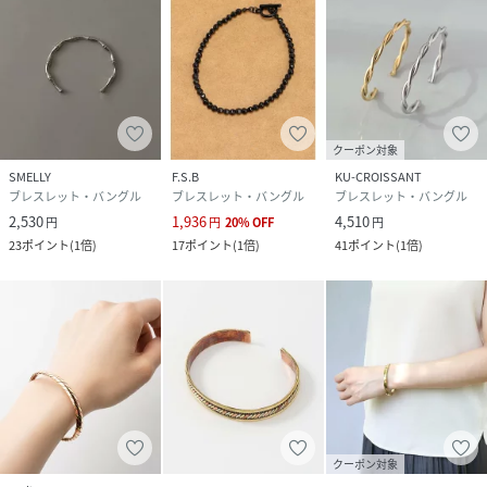
クーポン対象
SMELLY
F.S.B
KU-CROISSANT
ブレスレット・バングル
ブレスレット・バングル
ブレスレット・バングル
2,530
1,936
4,510
円
円
20
%
OFF
円
23
ポイント
(
1倍
)
17
ポイント
(
1倍
)
41
ポイント
(
1倍
)
クーポン対象