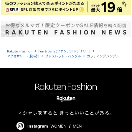
Rakuten Fashion
Fun & Daily (ファンアンドデイリー)
navigate_next
navigate_next
アクセサリー・腕時計
ブレスレット・バングル
カッティングバングル
navigate_next
navigate_next
Instagram
WOMEN
/
MEN