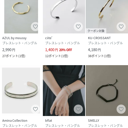
クーポン対象
AZUL by moussy
ciite'
KU-CROISSANT
ブレスレット・バングル
ブレスレット・バングル
ブレスレット・バングル
2,990
1,400
4,180
円
円
20
%
OFF
円
27
ポイント
(
1倍
)
12
ポイント
(
1倍
)
38
ポイント
(
1倍
)
Amina Collection
bflat
SMELLY
ブレスレット・バングル
ブレスレット・バングル
ブレスレット・バングル