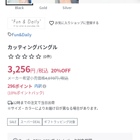
Black
Gold
Silver
favorite_border
お気に入りショップに登録する
Fun&Daily
sell
カッティングバングル
star_border
star_border
star_border
star_border
star_border
(
0
件
)
3,256
円 /税込
20
%OFF
メーカー希望小売価格
4,070
円 /税込
296
ポイント
内訳
10%ポイントバック
local_shipping
12時までの注文で当日出荷
※サイズ・カラーによりお届け日が異なる場合があります。
SALE
スーパーDEAL
ギフトラッピング対象