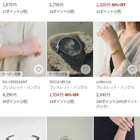
1,870
2,750
1,320
円
円
円
50
%
OFF
17
ポイント
(
1倍
)
25
ポイント
(
1倍
)
12
ポイント
(
1倍
)
クーポン対象
クーポン対象
KU-CROISSANT
YECCA VECCA
colleca la
ブレスレット・バングル
ブレスレット・バングル
ブレスレット・バングル
4,290
1,554
2,640
円
円
40
%
OFF
円
39
ポイント
(
1倍
)
14
ポイント
(
1倍
)
240
ポイント
(
10%ポイント
バック
)