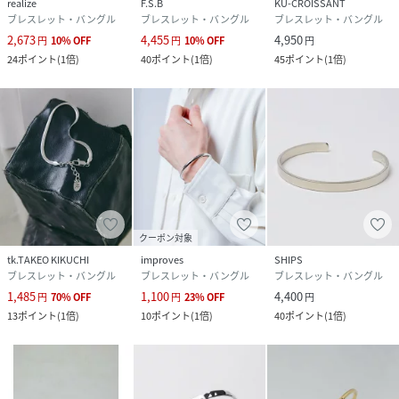
realize
F.S.B
KU-CROISSANT
ブレスレット・バングル
ブレスレット・バングル
ブレスレット・バングル
2,673
4,455
4,950
円
10
%
OFF
円
10
%
OFF
円
24
ポイント
(
1倍
)
40
ポイント
(
1倍
)
45
ポイント
(
1倍
)
クーポン対象
tk.TAKEO KIKUCHI
improves
SHIPS
ブレスレット・バングル
ブレスレット・バングル
ブレスレット・バングル
1,485
1,100
4,400
円
70
%
OFF
円
23
%
OFF
円
13
ポイント
(
1倍
)
10
ポイント
(
1倍
)
40
ポイント
(
1倍
)