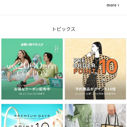
more
navigate_next
トピックス