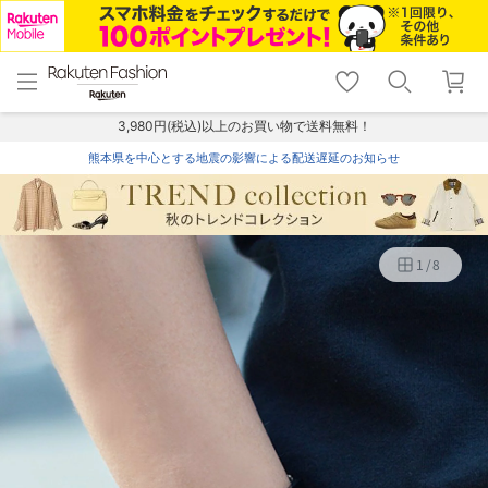
menu
home
search
favorite_border
shopping_cart
lock_outline
メニュー
トップ
検索
お気に入り
カート
ログイン
3,980円(税込)以上のお買い物で送料無料！
熊本県を中心とする地震の影響による配送遅延のお知らせ
1
/
8