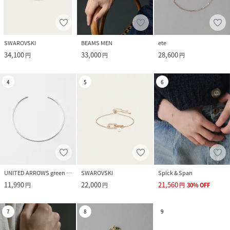
SWAROVSKI
BEAMS MEN
ete
34,100
33,000
28,600
円
円
円
4
5
6
UNITED ARROWS green label relaxing
SWAROVSKI
Spick & Span
11,990
22,000
21,560
円
円
円
30
%
OFF
7
8
9