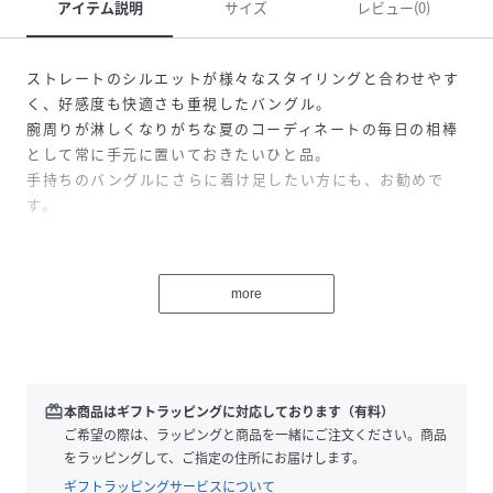
アイテム説明
サイズ
レビュー(0)
ストレートのシルエットが様々なスタイリングと合わせやす
く、好感度も快適さも重視したバングル。
腕周りが淋しくなりがちな夏のコーディネートの毎日の相棒
として常に手元に置いておきたいひと品。
手持ちのバングルにさらに着け足したい方にも、お勧めで
す。
性別タイプ
ユニセックス
more
サイズ
Small、Large
品番
MG9003_4401758
(
4401758-009-02 MG9003
)
redeem
本商品はギフトラッピングに対応しております（有料）
ご希望の際は、ラッピングと商品を一緒にご注文ください。商品
をラッピングして、ご指定の住所にお届けします。
ギフトラッピングサービスについて