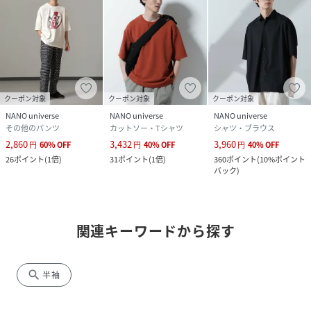
クーポン対象
クーポン対象
クーポン対象
NANO universe
NANO universe
NANO universe
その他のパンツ
カットソー・Tシャツ
シャツ・ブラウス
2,860
3,432
3,960
円
60
%
OFF
円
40
%
OFF
円
40
%
OFF
26
ポイント
(
1倍
)
31
ポイント
(
1倍
)
360
ポイント
(
10%ポイント
バック
)
関連キーワードから探す
search
半袖