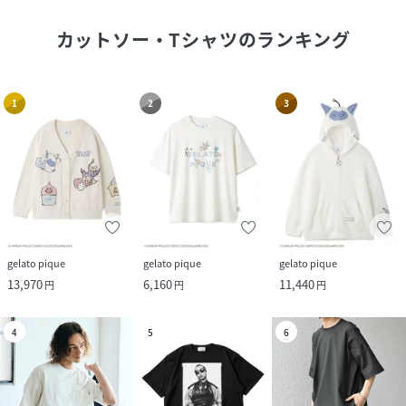
カットソー・Tシャツ
のランキング
1
2
3
gelato pique
gelato pique
gelato pique
13,970
6,160
11,440
円
円
円
4
5
6