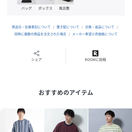
・キレイな表面感に程よい肉感の素材
バッグ
ボックス
風呂敷
・接触冷感機能を付与
・手洗いに対応したウォッシャブル素材
発送日・在庫表記について
置き配について
交換・返品について
■取扱方法
同時に複数の商品を注文された場合
メーカー希望小売価格について
蛍光増白剤が入っていない洗剤を使用して下さい。 色物（特
に濃色）と白物・淡色物は分けて洗ってください。 ネットを
使用してください。 あて布を使用してください。
シェア
ROOMに投稿
※サンプルにて撮影、採寸を行う為、実際にお届けする商品
と仕様やサイズが異なる場合がございます。予約時は生産の
都合上、お届け予定時期が前後する場合もございますので、
予めご了承下さい。
おすすめのアイテム
※光の当たり具合や撮影環境により色味が異なる場合がござ
います。正しい色味はスタジオ画像の色味をご参照くださ
い。
model: H177 B83 W66 H90 着用サイズ: LARGE