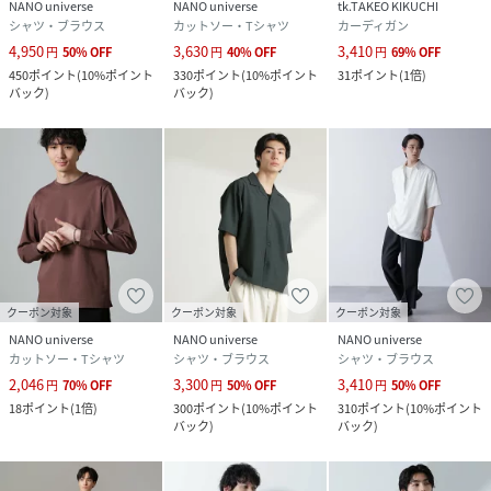
NANO universe
NANO universe
tk.TAKEO KIKUCHI
シャツ・ブラウス
カットソー・Tシャツ
カーディガン
4,950
3,630
3,410
円
50
%
OFF
円
40
%
OFF
円
69
%
OFF
450
ポイント
(
10%ポイント
330
ポイント
(
10%ポイント
31
ポイント
(
1倍
)
バック
)
バック
)
クーポン対象
クーポン対象
クーポン対象
NANO universe
NANO universe
NANO universe
カットソー・Tシャツ
シャツ・ブラウス
シャツ・ブラウス
2,046
3,300
3,410
円
70
%
OFF
円
50
%
OFF
円
50
%
OFF
18
ポイント
(
1倍
)
300
ポイント
(
10%ポイント
310
ポイント
(
10%ポイント
バック
)
バック
)