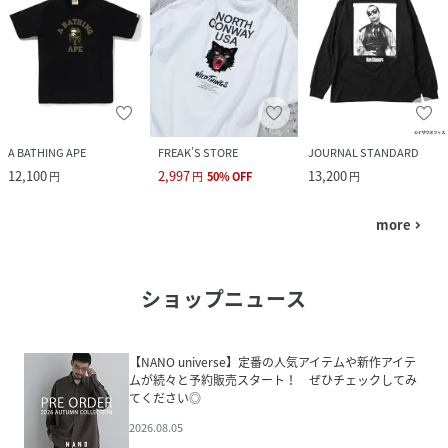
A BATHING APE
FREAK’S STORE
JOURNAL STANDARD
12,100
2,997
13,200
円
円
50
%
OFF
円
more
navigate_next
ショップニュース
【NANO universe】定番の人気アイテムや新作アイテ
ムが続々と予約販売スタート！ ぜひチェックしてみ
てください◎
2026.08.05