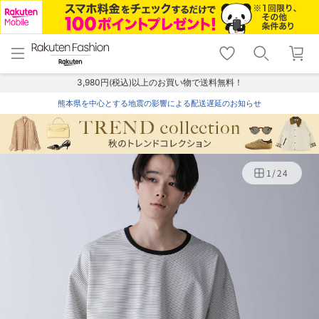
menu
home
search
favorite_border
shopping_cart
lock_outline
メニュー
トップ
検索
お気に入り
カート
ログイン
3,980円(税込)以上のお買い物で送料無料！
熊本県を中心とする地震の影響による配送遅延のお知らせ
1
/
24