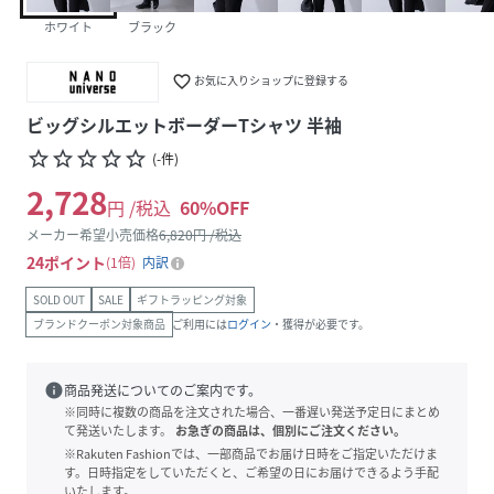
ホワイト
ブラック
favorite_border
お気に入りショップに登録する
ビッグシルエットボーダーTシャツ 半袖
star_border
star_border
star_border
star_border
star_border
(
-
件
)
2,728
円 /税込
60
%OFF
メーカー希望小売価格
6,820
円 /税込
24
ポイント
1倍
内訳
SOLD OUT
SALE
ギフトラッピング対象
ブランドクーポン対象商品
ご利用には
ログイン
・獲得が必要です。
info
商品発送についてのご案内です。
※同時に複数の商品を注文された場合、一番遅い発送予定日にまとめ
て発送いたします。
お急ぎの商品は、個別にご注文ください。
※Rakuten Fashionでは、一部商品でお届け日時をご指定いただけま
す。日時指定をしていただくと、ご希望の日にお届けできるよう手配
いたします。