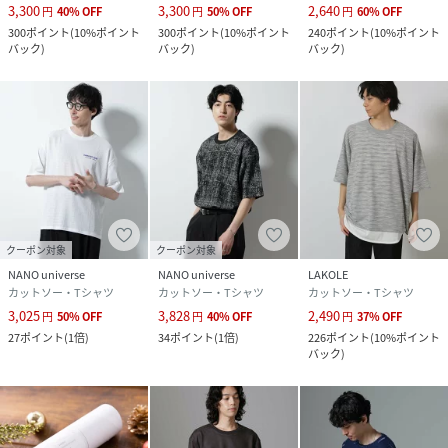
3,300
3,300
2,640
円
40
%
OFF
円
50
%
OFF
円
60
%
OFF
300
ポイント
(
10%ポイント
300
ポイント
(
10%ポイント
240
ポイント
(
10%ポイント
バック
)
バック
)
バック
)
クーポン対象
クーポン対象
NANO universe
NANO universe
LAKOLE
カットソー・Tシャツ
カットソー・Tシャツ
カットソー・Tシャツ
3,025
3,828
2,490
円
50
%
OFF
円
40
%
OFF
円
37
%
OFF
27
ポイント
(
1倍
)
34
ポイント
(
1倍
)
226
ポイント
(
10%ポイント
バック
)