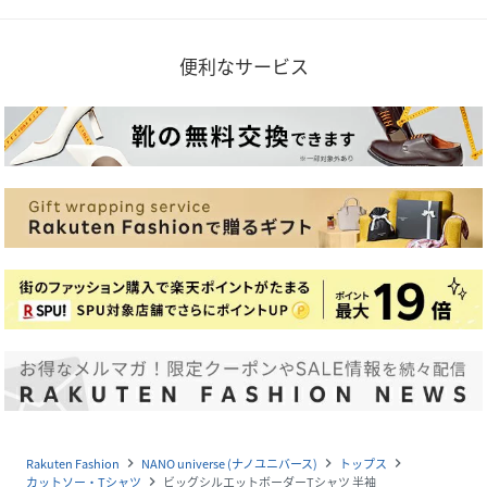
便利なサービス
Rakuten Fashion
NANO universe (ナノユニバース)
トップス
navigate_next
navigate_next
navigate_next
カットソー・Tシャツ
ビッグシルエットボーダーTシャツ 半袖
navigate_next