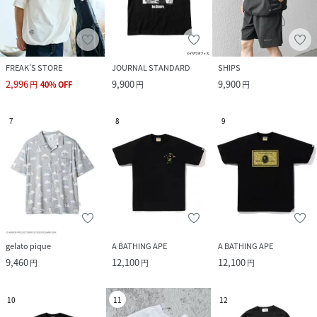
FREAK’S STORE
JOURNAL STANDARD
SHIPS
2,996
9,900
9,900
円
40
%
OFF
円
円
7
8
9
gelato pique
A BATHING APE
A BATHING APE
9,460
12,100
12,100
円
円
円
10
11
12