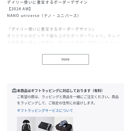
デイリー使いに重宝するボーダーデザイン
【2024 AW】
NANO universe（ナノ・ユニバース）
『デイリー使いに重宝するボーダーデザイン』
オリジナルのピッチで編み上げたボーダーTシャツ。キレイ
な表面感に程よい肉感の、襟ぐりを緩めに設定したカジュア
ルなデザイン。ナイロン素材を使用しているため、着用時冷
たく快適に過ごせます。程よくゆったりとしたシルエット
more
で、デイリー使いに重宝するアイテムです。
-DETAIL-
・オリジナルのピッチで編み上げたボーダーTシャツ
・襟ぐりを緩めに設定したカジュアルなデザイン
redeem
本商品はギフトラッピングに対応しております（有料）
・ひんやりとした素材感で快適な着心地
ご希望の際は、ラッピングと商品を一緒にご注文ください。商品
・程よくゆとりのあるシルエット
をラッピングして、ご指定の住所にお届けします。
・デザインだけでなく機能面も備えた新しいBIGTシャツ
ギフトラッピングサービスについて
・デイリー使いに重宝
-FABRIC-