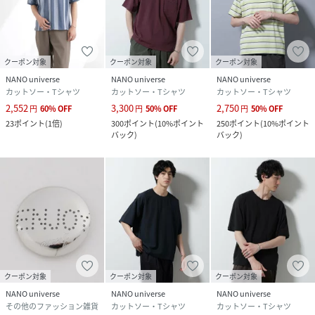
性別タイプ
メンズ
原産国
中国製
クーポン対象
クーポン対象
クーポン対象
素材
レーヨン57%,ナイロン21%,ポリエステル15%,
NANO universe
NANO universe
NANO universe
ポリウレタン7%
カットソー・Tシャツ
カットソー・Tシャツ
カットソー・Tシャツ
2,552
3,300
2,750
円
60
%
OFF
円
50
%
OFF
円
50
%
OFF
サイズ
Ｍ、Ｌ
23
ポイント
(
1倍
)
300
ポイント
(
10%ポイント
250
ポイント
(
10%ポイント
バック
)
バック
)
クリーニング
手洗い、ドライクリーニング
品番
MG8799_672
(
672-4224204-030-20 MG8799
)
クーポン対象
クーポン対象
クーポン対象
NANO universe
NANO universe
NANO universe
その他のファッション雑貨
カットソー・Tシャツ
カットソー・Tシャツ