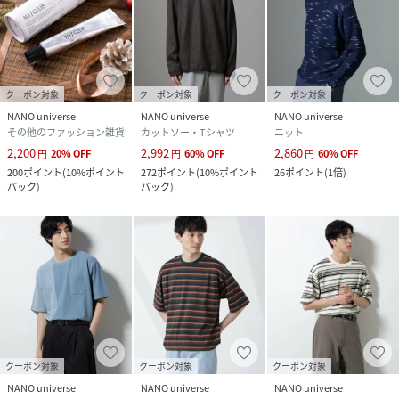
クーポン対象
クーポン対象
クーポン対象
NANO universe
NANO universe
NANO universe
その他のファッション雑貨
カットソー・Tシャツ
ニット
2,200
2,992
2,860
円
20
%
OFF
円
60
%
OFF
円
60
%
OFF
200
ポイント
(
10%ポイント
272
ポイント
(
10%ポイント
26
ポイント
(
1倍
)
バック
)
バック
)
クーポン対象
クーポン対象
クーポン対象
NANO universe
NANO universe
NANO universe