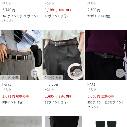
ベルト
ベルト
ベルト
3,740
1,188
2,500
円
円
40
%
OFF
円
340
ポイント
(
10%ポイント
10
ポイント
(
1倍
)
22
ポイント
(
1倍
)
バック
)
クーポン対象
クーポン対象
florist
improves
HARE
ベルト
ベルト
ベルト
1,071
1,485
3,850
円
60
%
OFF
円
25
%
OFF
円
12
%
OFF
9
ポイント
(
1倍
)
13
ポイント
(
1倍
)
350
ポイント
(
10%ポイント
バック
)