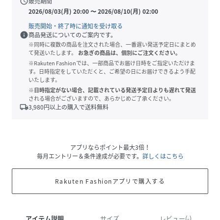
schedule
販売期間
2026/08/03(月) 20:00
〜
2026/08/10(月) 02:00
販売開始・終了時に通知を受け取る
info
商品発送についてのご案内です。
※同時に複数の商品を注文された場合、一番遅い発送予定日にまとめ
て発送いたします。
お急ぎの商品は、個別にご注文ください。
※Rakuten Fashionでは、一部商品でお届け日時をご指定いただけま
す。日時指定をしていただくと、ご希望の日にお届けできるよう手配
いたします。
※日時指定がない場合、記載されている発送予定日よりも遅れて発送
される場合がございますので、あらかじめご了承ください。
local_shipping
3,980
円以上の購入で送料無料
アプリならポイント最大3倍！
毎月エントリー＆条件達成が必要です。
詳しくはこちら
Rakuten Fashionアプリで購入する
アイテム説明
サイズ
レビュー(-)