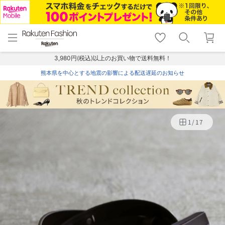
menu
home
search
favorite_border
shopping_cart
lock_outline
メニュー
トップ
検索
お気に入り
カート
ログイン
3,980円(税込)以上のお買い物で送料無料！
熊本県を中心とする地震の影響による配送遅延のお知らせ
1
/
17