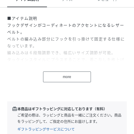
■アイテム説明
フックデザインがコーディネートのアクセントになるレザー
ベルト。
ベルトの編み込み部分にフックを引っ掛けて固定する仕様に
なっています。
編み込みは６段階調節でき、幅広いサイズ調節が可能。
タックインスタイルにプラスすることで、着こなしを格上げ
してくれます。
more
素材には、ほど良い厚みの牛床革を使用しています。
表面はコーティング加工されており、お手入れが簡単で汚れ
や水、乾燥に強いのが特長です。
カジュアルなデニムパンツから、スラックスなどキレイめな
redeem
本商品はギフトラッピングに対応しております（有料）
ボトムまで幅広いコーディネートに対応する万能な1本。
ご希望の際は、ラッピングと商品を一緒にご注文ください。商品
シンプルなデザインで、様々なスタイルにお使いいただけま
をラッピングして、ご指定の住所にお届けします。
す。
ギフトラッピングサービスについて