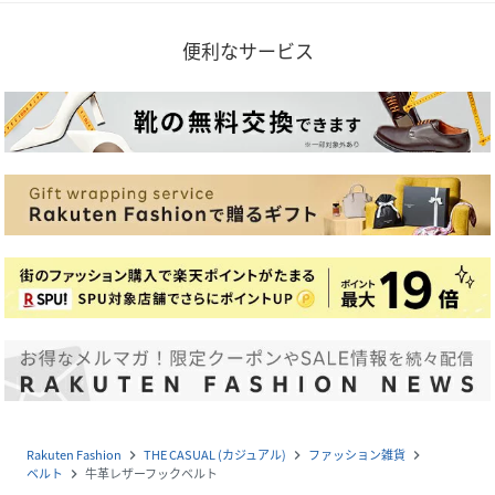
便利なサービス
Rakuten Fashion
THE CASUAL (カジュアル)
ファッション雑貨
navigate_next
navigate_next
navigate_next
ベルト
牛革レザーフックベルト
navigate_next