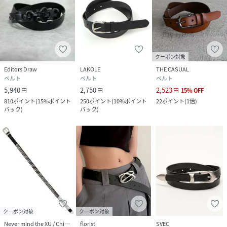
クーポン対象
Editors Draw
LAKOLE
THE CASUAL
ベルト
ベルト
ベルト
5,940
2,750
2,523
円
円
円
15
%
OFF
810
ポイント
(
15%ポイント
250
ポイント
(
10%ポイント
22
ポイント
(
1倍
)
バック
)
バック
)
クーポン対象
クーポン対象
Never mind the XU / Chikashitsu+
florist
SVEC