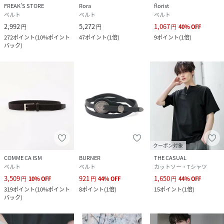
FREAK’S STORE
Rora
florist
ベルト
ベルト
ベルト
2,992
5,272
1,067
円
円
円
40
%
OFF
272
ポイント
(
10%ポイント
47
ポイント
(
1倍
)
9
ポイント
(
1倍
)
バック
)
クーポン対象
COMME CA ISM
BURNER
THE CASUAL
ベルト
ベルト
カットソー・Tシャツ
3,509
921
1,650
円
10
%
OFF
円
44
%
OFF
円
44
%
OFF
319
ポイント
(
10%ポイント
8
ポイント
(
1倍
)
15
ポイント
(
1倍
)
バック
)