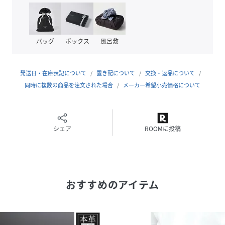
※商品画像は、光の当たり具合やパソコンなどの閲覧環境に
より、実際の色味と異なって見える場合がございます。予め
バッグ
ボックス
風呂敷
ご了承ください。
発送日・在庫表記について
置き配について
交換・返品について
【お買い物をお楽しみいただく為に】
同時に複数の商品を注文された場合
メーカー希望小売価格について
▼商品のお気に入り登録
完売カラーの再入荷通知や、ラスト1点の通知、セールの通
知も受けることができます。
シェア
ROOMに投稿
▼ブランドのお気に入り登録
新商品や再入荷等、いち早くブランドのお得な情報を受け取
ることができます。
おすすめのアイテム
性別タイプ
ユニセックス
素材
牛革(床革)