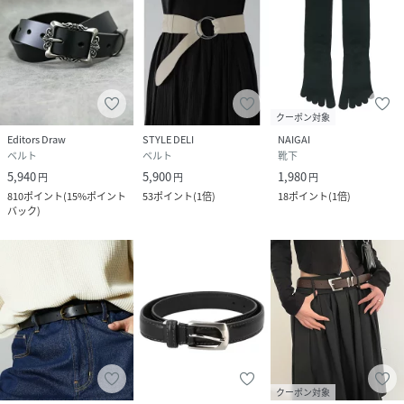
クーポン対象
Editors Draw
STYLE DELI
NAIGAI
ベルト
ベルト
靴下
5,940
5,900
1,980
円
円
円
810
ポイント
(
15%ポイント
53
ポイント
(
1倍
)
18
ポイント
(
1倍
)
バック
)
クーポン対象