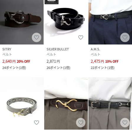
サイズ
F
品番
MG8402_astro240736
(
astro240736-GL-F MG8402
)
SITRY
SILVER BULLET
A.M.S.
ベルト
ベルト
ベルト
2,640
2,871
2,475
円
20
%
OFF
円
円
10
%
OFF
24
ポイント
(
1倍
)
26
ポイント
(
1倍
)
22
ポイント
(
1倍
)