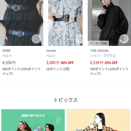
クーポン対象
HARE
rienda
THE CASUAL
ベルト
ベルト
シャツ・ブラウス
4,950
3,080
6,534
円
円
30
%
OFF
円
25
%
OFF
450
ポイント
(
10%ポイント
28
ポイント
(
1倍
)
594
ポイント
(
10%ポイント
バック
)
バック
)
トピックス