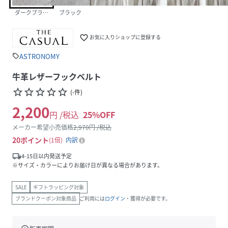
ダークブラウン
ブラック
favorite_border
お気に入りショップに登録する
ASTRONOMY
sell
牛革レザーフックベルト
star_border
star_border
star_border
star_border
star_border
(
-
件
)
2,200
円 /税込
25
%OFF
メーカー希望小売価格
2,970
円 /税込
20
ポイント
1倍
内訳
local_shipping
4-15日以内発送予定
※サイズ・カラーによりお届け日が異なる場合があります。
SALE
ギフトラッピング対象
ブランドクーポン対象商品
ご利用には
ログイン
・獲得が必要です。